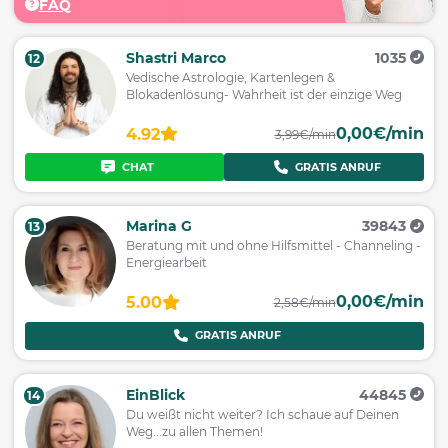
FAQ
Shastri Marco
1035
12
Vedische Astrologie, Kartenlegen &
Blokadenlösung- Wahrheit ist der einzige Weg
0,00€/min
4.92
3,99€/min
CHAT
GRATIS ANRUF
Marina G
39843
13
Beratung mit und ohne Hilfsmittel - Channeling -
Energiearbeit
0,00€/min
5.00
2,58€/min
GRATIS ANRUF
EinBlick
44845
14
Du weißt nicht weiter? Ich schaue auf Deinen
Weg...zu allen Themen!