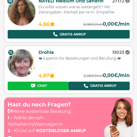
NAYELI Medium Und Seherin
27172
10
Du willst wissen wie es weitergeht? Mit
Zeitangaben. Klarheit per te m. Empathie
0,00€/min
4.86
8,98€/min
GRATIS ANRUF
Drohla
13023
11
❤️ Expertin für Beziehungen und Berufung ❤️
0,00€/min
4.97
3,08€/min
CHAT
GRATIS ANRUF
Hast du noch Fragen?
Meine kostenlose Beratung:
1 -
Wähle deine/n
Hellseher:in/Wahrsager:in
2 -
Klicke auf
KOSTENLOSER ANRUF