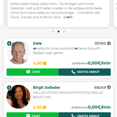
Vielen lieben Dank, liebe Karin - Du bringst wie immer
Stabilität, Halt und Frieden wieder in die aufgewühlte Seele.
Ohne Dich wäre vieles so viel schwieriger… Unendlich viel
Glück, Freude und Kraft für Dich. 😘❤️🌹
Dele
35760
4
❤️️Hellsicht ohne Vorabinfo❤️️Deine Zukunft -
Bleiben oder gehen
0,00€/min
4.90
3,33€/min
CHAT
GRATIS ANRUF
Birgit Solleder
68249
5
HELLSICHTIGES MEDIUM PROFESSIONELLE
BERATUNG
0,00€/min
4.95
8,99€/min
CHAT
GRATIS ANRUF