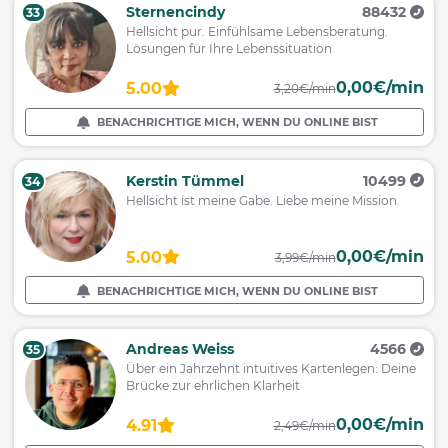
Sternencindy
88432
33
Hellsicht pur. Einfühlsame Lebensberatung.
Lösungen für Ihre Lebenssituation
0,00€/min
5.00
3,20€/min
BENACHRICHTIGE MICH, WENN DU ONLINE BIST
Kerstin Tümmel
10499
34
Hellsicht ist meine Gabe. Liebe meine Mission.
0,00€/min
5.00
3,99€/min
BENACHRICHTIGE MICH, WENN DU ONLINE BIST
Andreas Weiss
4566
35
Über ein Jahrzehnt intuitives Kartenlegen: Deine
Brücke zur ehrlichen Klarheit
0,00€/min
4.91
2,49€/min