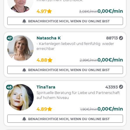
0,00€/min
4.97
3,08€/min
BENACHRICHTIGE MICH, WENN DU ONLINE BIST
Natascha K
88713
47
- Kartenlegen liebevoll und feinfühlig wieder
erreichbar
0,00€/min
4.88
2,99€/min
BENACHRICHTIGE MICH, WENN DU ONLINE BIST
TinaTara
43393
48
Spirituelle Beratung für Liebe und Partnerschaft
auf hohem Niveau
0,00€/min
4.89
1,90€/min
BENACHRICHTIGE MICH, WENN DU ONLINE BIST