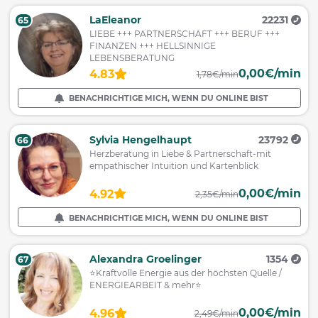
LaEleanor
22231
65
LIEBE +++ PARTNERSCHAFT +++ BERUF +++
FINANZEN +++ HELLSINNIGE
LEBENSBERATUNG
0,00€/min
4.83
1,78€/min
BENACHRICHTIGE MICH, WENN DU ONLINE BIST
Sylvia Hengelhaupt
23792
66
Herzberatung in Liebe & Partnerschaft-mit
empathischer Intuition und Kartenblick
0,00€/min
4.92
2,35€/min
BENACHRICHTIGE MICH, WENN DU ONLINE BIST
Alexandra Groelinger
1354
67
⭐️Kraftvolle Energie aus der höchsten Quelle /
ENERGIEARBEIT & mehr⭐️
0,00€/min
4.96
2,49€/min