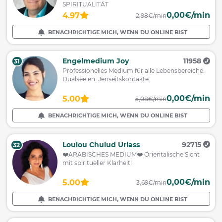
SPIRITUALITÄT
0,00€/min
4.97
2,98€/min
BENACHRICHTIGE MICH, WENN DU ONLINE BIST
Engelmedium Joy
11958
31
Professionelles Medium für alle Lebensbereiche.
Dualseelen. Jenseitskontakte.
0,00€/min
5.00
5,08€/min
BENACHRICHTIGE MICH, WENN DU ONLINE BIST
Loulou Chulud Urlass
92715
32
❤️ARABISCHES MEDIUM❤️ Orientalische Sicht
mit spiritueller Klarheit!
0,00€/min
5.00
3,69€/min
BENACHRICHTIGE MICH, WENN DU ONLINE BIST