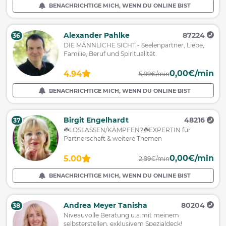
BENACHRICHTIGE MICH, WENN DU ONLINE BIST
Alexander Pahlke
87224
36
DIE MÄNNLICHE SICHT - Seelenpartner, Liebe,
Familie, Beruf und Spiritualität.
0,00€/min
4.94
5,99€/min
BENACHRICHTIGE MICH, WENN DU ONLINE BIST
Birgit Engelhardt
48216
37
☘️LOSLASSEN/KÄMPFEN?☘️EXPERTIN für
Partnerschaft & weitere Themen
0,00€/min
5.00
2,99€/min
BENACHRICHTIGE MICH, WENN DU ONLINE BIST
Andrea Meyer Tanisha
80204
38
Niveauvolle Beratung u.a.mit meinem
selbsterstellen, exklusivem Spezialdeck!