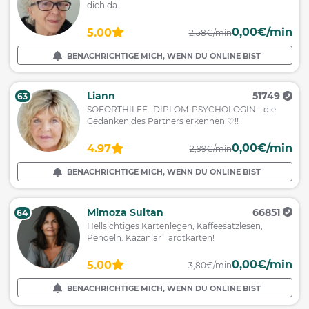
dich da.
0,00€/min
5.00
2,58€/min
BENACHRICHTIGE MICH, WENN DU ONLINE BIST
Liann
51749
63
SOFORTHILFE- DIPLOM-PSYCHOLOGIN - die
Gedanken des Partners erkennen ♡!!
0,00€/min
4.97
2,99€/min
BENACHRICHTIGE MICH, WENN DU ONLINE BIST
Mimoza Sultan
66851
64
Hellsichtiges Kartenlegen, Kaffeesatzlesen,
Pendeln. Kazanlar Tarotkarten!
0,00€/min
5.00
3,80€/min
BENACHRICHTIGE MICH, WENN DU ONLINE BIST