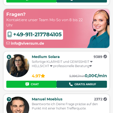
Fragen?
Kontaktiere unser Team Mo-So von 8 bis 22
Uhr
+49-911-217784105
info@viversum.de
Medium Solara
9389
6
Sofortige KLARHEIT und GEWISSHEIT ❤
HELLSICHT ❤ professionelle Beratung❤
0,00€/min
4.97
5,99€/min
CHAT
GRATIS ANRUF
Manuel Moebius
2372
7
Beantworte ich Deine Frage präzise auf den
Punkt mit einer hohen Trefferquote.