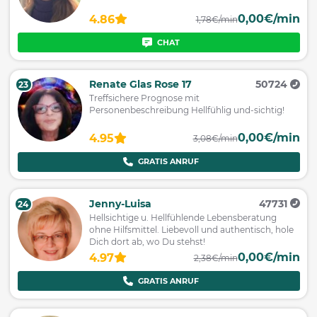
0,00€/min
4.86
1,78€/min
CHAT
Renate Glas Rose 17
50724
23
Treffsichere Prognose mit
Personenbeschreibung Hellfühlig und-sichtig!
0,00€/min
4.95
3,08€/min
GRATIS ANRUF
Jenny-Luisa
47731
24
Hellsichtige u. Hellfühlende Lebensberatung
ohne Hilfsmittel. Liebevoll und authentisch, hole
Dich dort ab, wo Du stehst!
0,00€/min
4.97
2,38€/min
GRATIS ANRUF