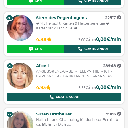
CHAT
GRATIS ANRUF
Stern des Regenbogens
22517
20
❤️Mit Hellsicht, Karten & Herzensenergie ❤️
Kartenblick Jahr 2026 ❤️
0,00€/min
4.88
2,60€/min
CHAT
GRATIS ANRUF
Alice L
28948
21
ANGEBORENE-GABE ➣ TELEPATHIE ➣ ICH-
EMPFANGE-GEDANKEN-DEINES-PARNERS
0,00€/min
4.93
3,99€/min
GRATIS ANRUF
Susan Brethauer
5966
22
Hellsicht und Channeling für die Liebe, Beruf ,ab
ca. 19Uhr für Dich da