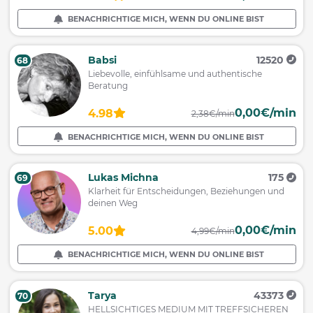
BENACHRICHTIGE MICH, WENN DU ONLINE BIST
Babsi
12520
68
Liebevolle, einfühlsame und authentische
Beratung
0,00€/min
4.98
2,38€/min
BENACHRICHTIGE MICH, WENN DU ONLINE BIST
Lukas Michna
175
69
Klarheit für Entscheidungen, Beziehungen und
deinen Weg
0,00€/min
5.00
4,99€/min
BENACHRICHTIGE MICH, WENN DU ONLINE BIST
Tarya
43373
70
HELLSICHTIGES MEDIUM MIT TREFFSICHEREN