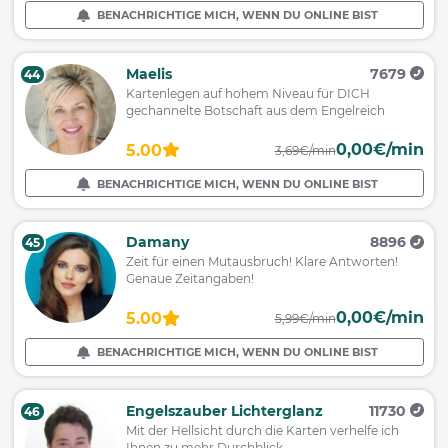
BENACHRICHTIGE MICH, WENN DU ONLINE BIST
Maelis
7679
44
Kartenlegen auf hohem Niveau für DICH
gechannelte Botschaft aus dem Engelreich
0,00€/min
5.00
3,69€/min
BENACHRICHTIGE MICH, WENN DU ONLINE BIST
Damany
8896
45
Zeit für einen Mutausbruch! Klare Antworten!
Genaue Zeitangaben!
0,00€/min
5.00
5,99€/min
BENACHRICHTIGE MICH, WENN DU ONLINE BIST
Engelszauber Lichterglanz
11730
46
Mit der Hellsicht durch die Karten verhelfe ich
Ihnen zu mehr Durchblick.