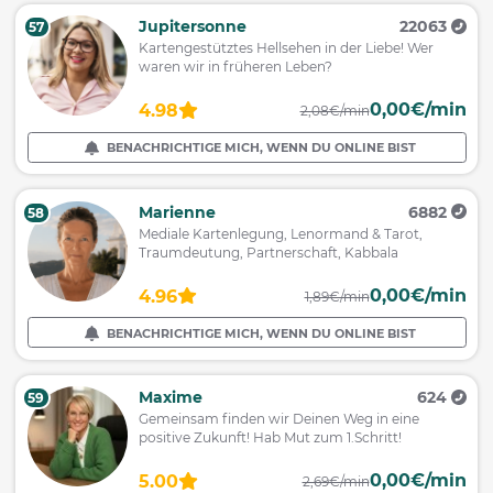
Jupitersonne
22063
57
Kartengestütztes Hellsehen in der Liebe! Wer
waren wir in früheren Leben?
0,00€/min
4.98
2,08€/min
BENACHRICHTIGE MICH, WENN DU ONLINE BIST
Marienne
6882
58
Mediale Kartenlegung, Lenormand & Tarot,
Traumdeutung, Partnerschaft, Kabbala
0,00€/min
4.96
1,89€/min
BENACHRICHTIGE MICH, WENN DU ONLINE BIST
Maxime
624
59
Gemeinsam finden wir Deinen Weg in eine
positive Zukunft! Hab Mut zum 1.Schritt!
0,00€/min
5.00
2,69€/min