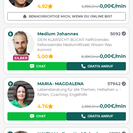
0,00€/min
4.92
5,99€/min
BENACHRICHTIGE MICH, WENN DU ONLINE BIST
Medium Johannes
5092
8
DEIN KLARSICHT-BLICK© hellhörendes
hellwissendes Medium#Exakt Wissen Was
Kommt
0,00€/min
5.00
8,99€/min
SILBER
CHAT
GRATIS ANRUF
MARIA- MAGDALENA
57942
9
Lebensberatung für alle Themen, Hellsehen u. -
fühlen, Coaching. Engelhilfe.
0,00€/min
4.76
2,99€/min
CHAT
GRATIS ANRUF