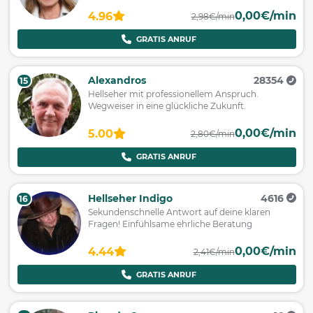
0,00€/min
4.96
2,98€/min
GRATIS ANRUF
Alexandros
28354
15
Hellseher mit professionellem Anspruch.
Wegweiser in eine glückliche Zukunft.
0,00€/min
5.00
2,80€/min
GRATIS ANRUF
Hellseher Indigo
4616
16
Sekundenschnelle Antwort auf deine klaren
Fragen! Einfühlsame ehrliche Beratung
0,00€/min
4.44
2,41€/min
GRATIS ANRUF