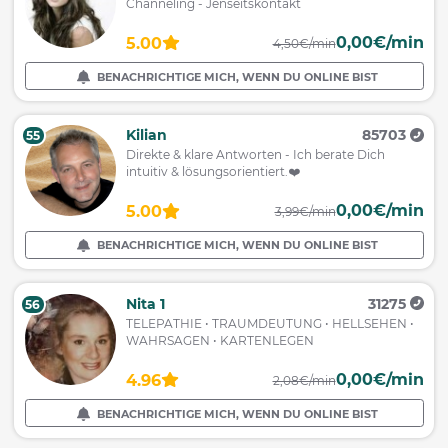
Channeling - Jenseitskontakt
0,00€/min
5.00
4,50€/min
BENACHRICHTIGE MICH, WENN DU ONLINE BIST
Kilian
85703
55
Direkte & klare Antworten - Ich berate Dich
intuitiv & lösungsorientiert.❤️
0,00€/min
5.00
3,99€/min
BENACHRICHTIGE MICH, WENN DU ONLINE BIST
Nita 1
31275
56
TELEPATHIE • TRAUMDEUTUNG • HELLSEHEN •
WAHRSAGEN • KARTENLEGEN
0,00€/min
4.96
2,08€/min
BENACHRICHTIGE MICH, WENN DU ONLINE BIST