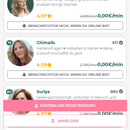
Kulissen bringt Klarheit
0,00€/min
4.97
2,69€/min
BENACHRICHTIGE MICH, WENN DU ONLINE BIST
Chimalis
611
79
Herzensfragen ♥ Hellsehen & Karten ♥ deine
Zukunft erschaffst du jetzt
0,00€/min
4.59
2,79€/min
BENACHRICHTIGE MICH, WENN DU ONLINE BIST
Suriya
865
80
Seelenpartnerschaft, einfühlen in Mensch und
Tier, Tierkommunikation
KOSTENLOSE REGISTRIERUNG
0,00€/min
4.97
2,29€/min
ANMELDEN
BENACHRICHTIGE MICH, WENN DU ONLINE BIST