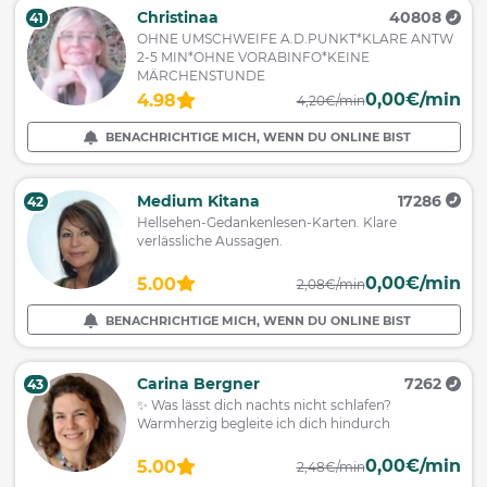
Christinaa
40808
41
OHNE UMSCHWEIFE A.D.PUNKT*KLARE ANTW
2-5 MIN*OHNE VORABINFO*KEINE
MÄRCHENSTUNDE
0,00€/min
4.98
4,20€/min
BENACHRICHTIGE MICH, WENN DU ONLINE BIST
Medium Kitana
17286
42
Hellsehen-Gedankenlesen-Karten. Klare
verlässliche Aussagen.
0,00€/min
5.00
2,08€/min
BENACHRICHTIGE MICH, WENN DU ONLINE BIST
Carina Bergner
7262
43
✨ Was lässt dich nachts nicht schlafen?
Warmherzig begleite ich dich hindurch
0,00€/min
5.00
2,48€/min