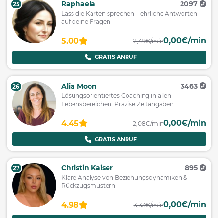
Raphaela
2097
25
Lass die Karten sprechen – ehrliche Antworten
auf deine Fragen
0,00€/min
5.00
2,49€/min
GRATIS ANRUF
Alia Moon
3463
26
Lösungsorientiertes Coaching in allen
Lebensbereichen. Präzise Zeitangaben.
0,00€/min
4.45
2,08€/min
GRATIS ANRUF
Christin Kaiser
895
27
Klare Analyse von Beziehungsdynamiken &
Rückzugsmustern
0,00€/min
4.98
3,33€/min