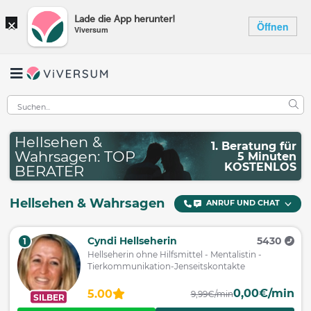
×
Lade die App herunter!
Öffnen
Viversum
Hellsehen &
1. Beratung für
Wahrsagen: TOP
5 Minuten
KOSTENLOS
BERATER
Hellsehen & Wahrsagen
ANRUF UND CHAT
Cyndi Hellseherin
5430
1
Hellseherin ohne Hilfsmittel - Mentalistin -
Tierkommunikation-Jenseitskontakte
0,00€/min
5.00
9,99€/min
SILBER