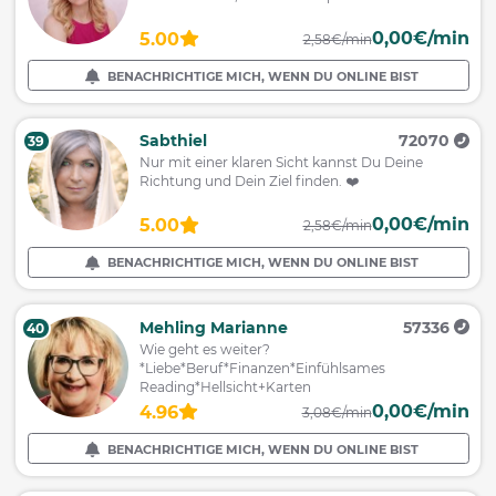
0,00€/min
5.00
2,58€/min
BENACHRICHTIGE MICH, WENN DU ONLINE BIST
Sabthiel
72070
39
Nur mit einer klaren Sicht kannst Du Deine
Richtung und Dein Ziel finden. ❤️
0,00€/min
5.00
2,58€/min
BENACHRICHTIGE MICH, WENN DU ONLINE BIST
Mehling Marianne
57336
40
Wie geht es weiter?
*Liebe*Beruf*Finanzen*Einfühlsames
Reading*Hellsicht+Karten
0,00€/min
4.96
3,08€/min
BENACHRICHTIGE MICH, WENN DU ONLINE BIST