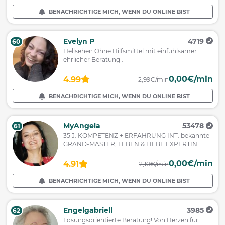
BENACHRICHTIGE MICH, WENN DU ONLINE BIST
Evelyn P
4719
60
Hellsehen Ohne Hilfsmittel mit einfühlsamer
ehrlicher Beratung .
0,00€/min
4.99
2,99€/min
BENACHRICHTIGE MICH, WENN DU ONLINE BIST
MyAngela
53478
61
35 J. KOMPETENZ + ERFAHRUNG INT. bekannte
GRAND-MASTER, LEBEN & LIEBE EXPERTIN
0,00€/min
4.91
2,10€/min
BENACHRICHTIGE MICH, WENN DU ONLINE BIST
Engelgabriell
3985
62
Lösungsorientierte Beratung! Von Herzen für