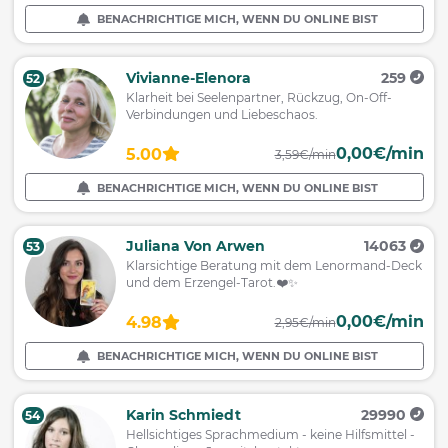
BENACHRICHTIGE MICH, WENN DU ONLINE BIST
Vivianne-Elenora
259
52
Klarheit bei Seelenpartner, Rückzug, On-Off-
Verbindungen und Liebeschaos.
0,00€/min
5.00
3,59€/min
BENACHRICHTIGE MICH, WENN DU ONLINE BIST
Juliana Von Arwen
14063
53
Klarsichtige Beratung mit dem Lenormand-Deck
und dem Erzengel-Tarot.❤️✨
0,00€/min
4.98
2,95€/min
BENACHRICHTIGE MICH, WENN DU ONLINE BIST
Karin Schmiedt
29990
54
Hellsichtiges Sprachmedium - keine Hilfsmittel -