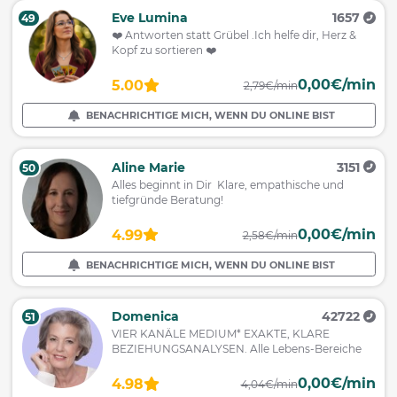
Eve Lumina
1657
49
❤️ Antworten statt Grübel .Ich helfe dir, Herz &
Kopf zu sortieren ❤️
0,00€/min
5.00
2,79€/min
BENACHRICHTIGE MICH, WENN DU ONLINE BIST
Aline Marie
3151
50
Alles beginnt in Dir Klare, empathische und
tiefgründe Beratung!
0,00€/min
4.99
2,58€/min
BENACHRICHTIGE MICH, WENN DU ONLINE BIST
Domenica
42722
51
VIER KANÄLE MEDIUM* EXAKTE, KLARE
BEZIEHUNGSANALYSEN. Alle Lebens-Bereiche
0,00€/min
4.98
4,04€/min