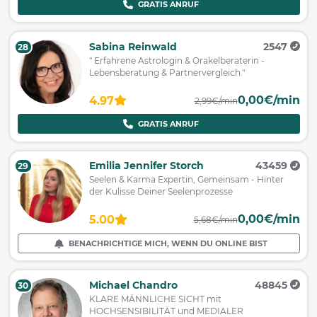
GRATIS ANRUF
Sabina Reinwald
2547
28
" Erfahrene Astrologin & Orakelberaterin -
Lebensberatung & Partnervergleich."
0,00€/min
4.97
2,99€/min
GRATIS ANRUF
Emilia Jennifer Storch
43459
29
Seelen & Karma Expertin, Gemeinsam - Hinter
der Kulisse Deiner Seelenprozesse
0,00€/min
5.00
5,68€/min
BENACHRICHTIGE MICH, WENN DU ONLINE BIST
Michael Chandro
48845
30
KLARE MÄNNLICHE SICHT mit
HOCHSENSIBILITÄT und MEDIALER