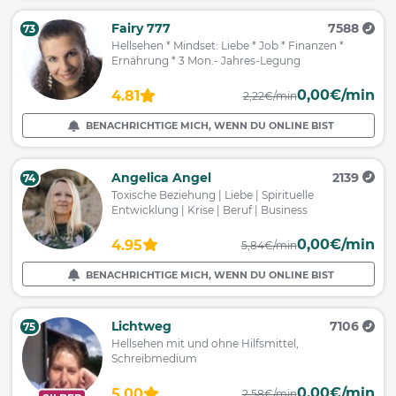
Fairy 777
7588
73
Hellsehen * Mindset: Liebe * Job * Finanzen *
Ernährung * 3 Mon.- Jahres-Legung
0,00€/min
4.81
2,22€/min
BENACHRICHTIGE MICH, WENN DU ONLINE BIST
Angelica Angel
2139
74
Toxische Beziehung | Liebe | Spirituelle
Entwicklung | Krise | Beruf | Business
0,00€/min
4.95
5,84€/min
BENACHRICHTIGE MICH, WENN DU ONLINE BIST
Lichtweg
7106
75
Hellsehen mit und ohne Hilfsmittel,
Schreibmedium
0,00€/min
5.00
2,58€/min