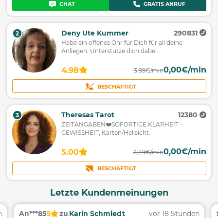
CHAT
GRATIS ANRUF
Deny Ute Kummer
290831
2
Habe ein offenes Ohr für Dich für all deine
Anliegen. Unterstütze dich dabei.
0,00€/min
4.98
3,99€/min
BESCHÄFTIGT
Theresas Tarot
12380
3
ZEITANGABEN❤️SOFORTIGE KLARHEIT -
GEWISSHEIT, Karten/Hellsicht.
0,00€/min
5.00
3,49€/min
BESCHÄFTIGT
Letzte Kundenmeinungen
n
An***85
5
zu
Karin Schmiedt
vor 18 Stunden