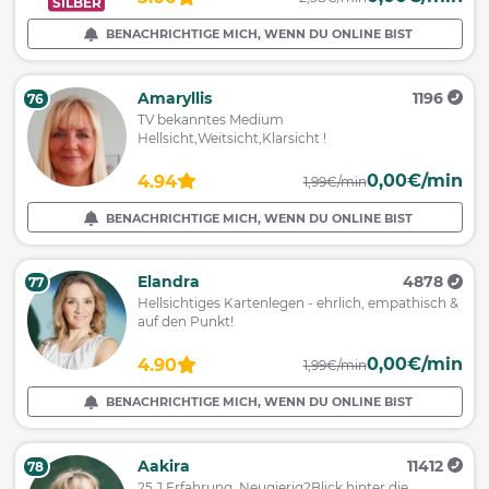
SILBER
BENACHRICHTIGE MICH, WENN DU ONLINE BIST
Amaryllis
1196
76
TV bekanntes Medium
Hellsicht,Weitsicht,Klarsicht !
0,00€/min
4.94
1,99€/min
BENACHRICHTIGE MICH, WENN DU ONLINE BIST
Elandra
4878
77
Hellsichtiges Kartenlegen - ehrlich, empathisch &
auf den Punkt!
0,00€/min
4.90
1,99€/min
BENACHRICHTIGE MICH, WENN DU ONLINE BIST
Aakira
11412
78
25 J.Erfahrung Neugierig?Blick hinter die