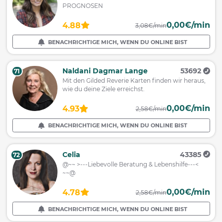
PROGNOSEN
0,00€/min
4.88
3,08€/min
BENACHRICHTIGE MICH, WENN DU ONLINE BIST
Naldani Dagmar Lange
53692
71
Mit den Gilded Reverie Karten finden wir heraus,
wie du deine Ziele erreichst.
0,00€/min
4.93
2,58€/min
BENACHRICHTIGE MICH, WENN DU ONLINE BIST
Celia
43385
72
@~~ >---Liebevolle Beratung & Lebenshilfe---<
~~@
0,00€/min
4.78
2,58€/min
BENACHRICHTIGE MICH, WENN DU ONLINE BIST