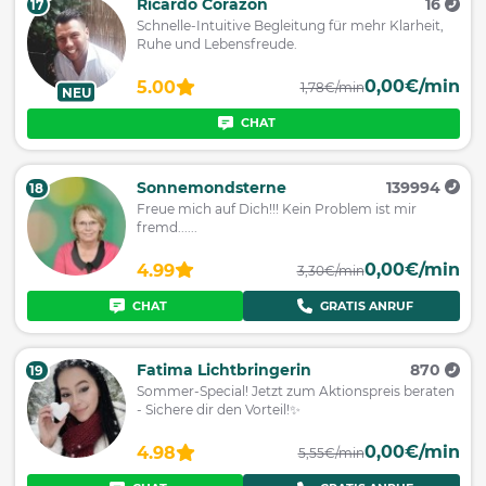
Ricardo Corazon
16
17
Schnelle-Intuitive Begleitung für mehr Klarheit,
Ruhe und Lebensfreude.
0,00€/min
5.00
1,78€/min
NEU
CHAT
Sonnemondsterne
139994
18
Freue mich auf Dich!!! Kein Problem ist mir
fremd......
0,00€/min
4.99
3,30€/min
CHAT
GRATIS ANRUF
Fatima Lichtbringerin
870
19
Sommer-Special! Jetzt zum Aktionspreis beraten
- Sichere dir den Vorteil!✨
0,00€/min
4.98
5,55€/min