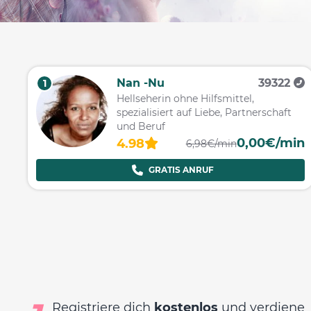
Nan -Nu
39322
1
Hellseherin ohne Hilfsmittel,
spezialisiert auf Liebe, Partnerschaft
und Beruf
0,00€/min
4.98
6,98€/min
GRATIS ANRUF
Registriere dich
kostenlos
und verdiene