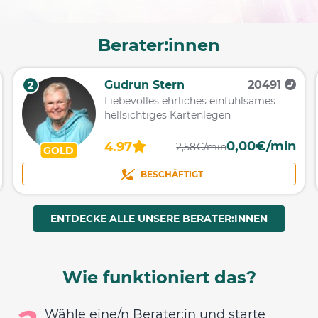
Berater:innen
Gudrun Stern
20491
2
Liebevolles ehrliches einfühlsames
hellsichtiges Kartenlegen
0,00€/min
4.97
2,58€/min
GOLD
BESCHÄFTIGT
ENTDECKE ALLE UNSERE BERATER:INNEN
Wie funktioniert das?
Wähle eine/n Berater:in und starte