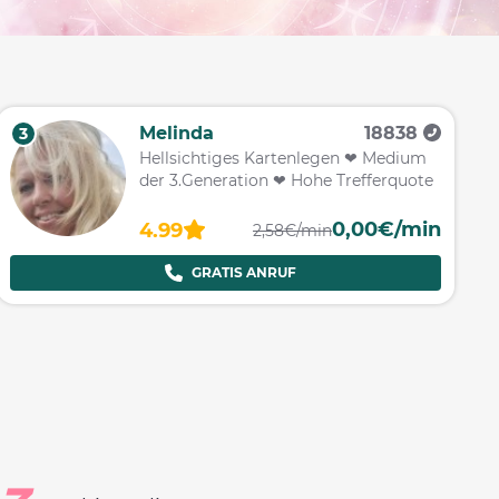
Melinda
18838
3
Hellsichtiges Kartenlegen ❤ Medium
der 3.Generation ❤ Hohe Trefferquote
0,00€/min
4.99
2,58€/min
GRATIS ANRUF