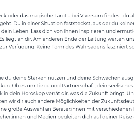
k oder das magische Tarot – bei Viversum findest du al
eht. Du in einer Situation feststeckst, aus der du kein
 dein Leben! Lass dich von ihnen inspirieren und ermuti
. Es liegt an dir. Am anderen Ende der Leitung warten un
n, zur Verfügung. Keine Form des Wahrsagens fasziniert s
 wie du deine Stärken nutzen und deine Schwächen ausg
licken. Ob es um Liebe und Partnerschaft, dein seelisc
ick in dein Horoskop verrät dir, was die Zukunft bringt.
ieten wir dir auch andere Möglichkeiten der Zukunftsde
eine große Auswahl an Berater:innen mit verschiedenen
seher:innen und Medien begleiten dich auf deiner Reise