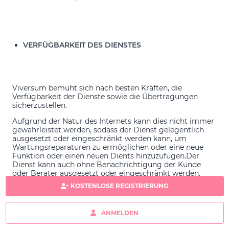
VERFÜGBARKEIT DES DIENSTES
Viversum bemüht sich nach besten Kräften, die
Verfügbarkeit der Dienste sowie die Übertragungen
sicherzustellen.
Aufgrund der Natur des Internets kann dies nicht immer
gewährleistet werden, sodass der Dienst gelegentlich
ausgesetzt oder eingeschränkt werden kann, um
Wartungsreparaturen zu ermöglichen oder eine neue
Funktion oder einen neuen Dients hinzuzufügen.Der
Dienst kann auch ohne Benachrichtigung der Kunde
oder Berater ausgesetzt oder eingeschränkt werden,
wenn es unvorhergesehene und unmittelbare Risiken für
KOSTENLOSE REGISTRIERUNG
die Cybersicherheit gibt.
ANMELDEN