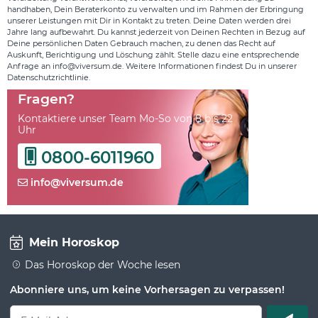
handhaben, Dein Beraterkonto zu verwalten und im Rahmen der Erbringung
unserer Leistungen mit Dir in Kontakt zu treten. Deine Daten werden drei
Jahre lang aufbewahrt. Du kannst jederzeit von Deinen Rechten in Bezug auf
Deine persönlichen Daten Gebrauch machen, zu denen das Recht auf
Auskunft, Berichtigung und Löschung zählt. Stelle dazu eine entsprechende
Anfrage an info@viversum.de. Weitere Informationen findest Du in unserer
Datenschutzrichtlinie.
Fragen?
Kontaktiere unser Team Mo-So von 8 bis 22
Uhr
0800-6011960
info@viversum.de
Mein Horoskop
Das Horoskop der Woche lesen
Abonniere uns, um keine Vorhersagen zu verpassen!