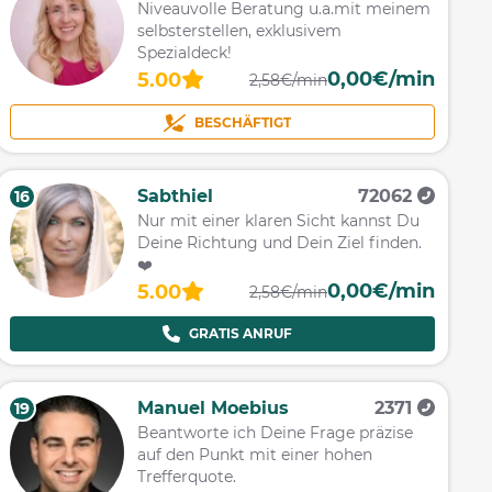
Niveauvolle Beratung u.a.mit meinem
selbsterstellen, exklusivem
Spezialdeck!
0,00€/min
5.00
2,58€/min
BESCHÄFTIGT
Sabthiel
72062
16
Nur mit einer klaren Sicht kannst Du
Deine Richtung und Dein Ziel finden.
❤️
0,00€/min
5.00
2,58€/min
GRATIS ANRUF
Manuel Moebius
2371
19
Beantworte ich Deine Frage präzise
auf den Punkt mit einer hohen
Trefferquote.