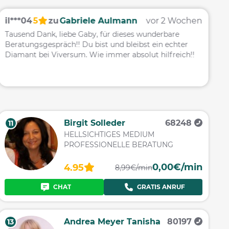
il***04
5
zu
Gabriele Aulmann
vor 2 Wochen
c
Tausend Dank, liebe Gaby, für dieses wunderbare
D
Beratungsgespräch!! Du bist und bleibst ein echter
u
Diamant bei Viversum. Wie immer absolut hilfreich!!
m
Birgit Solleder
68248
11
HELLSICHTIGES MEDIUM
PROFESSIONELLE BERATUNG
0,00€/min
4.95
8,99€/min
CHAT
GRATIS ANRUF
Andrea Meyer Tanisha
80197
13