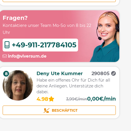
Fragen?
Kontaktiere unser Team Mo-So von 8 bis 22
Uhr
+49-911-217784105
info@viversum.de
Deny Ute Kummer
290805
8
Habe ein offenes Ohr für Dich für all
deine Anliegen. Unterstütze dich
dabei.
0,00€/min
4.98
3,99€/min
BESCHÄFTIGT