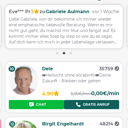
Eve*** Pr
5
zu
Gabriele Aulmann
vor 1 Woche
Liebe Gabriele, von dir bekomme ich immer wieder
eine emphatische, liebevolle Beratung. Wenn es mir
nicht gut geht, du machst mir Mut und fängst auf. Es
kommt immer alles Step by step so wie du es sagst.
Auf dich kann ich mich in jeder Lebenslage verlassen
und das schon seit vielen Jahren. Fühl dich gedrückt
und ganz viele Grüße von Evelyn
Dele
35759
10
❤️️Hellsicht ohne Vorabinfo❤️️Deine
Zukunft - Bleiben oder gehen
0,00€/min
4.90
3,00€/min
CHAT
GRATIS ANRUF
Birgit Engelhardt
48214
12