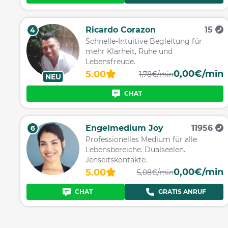
Ricardo Corazon
15
4
Schnelle-Intuitive Begleitung für
mehr Klarheit, Ruhe und
Lebensfreude.
0,00€/min
5.00
1,78€/min
NEU
CHAT
Engelmedium Joy
11956
6
Professionelles Medium für alle
Lebensbereiche. Dualseelen.
Jenseitskontakte.
0,00€/min
5.00
5,08€/min
CHAT
GRATIS ANRUF