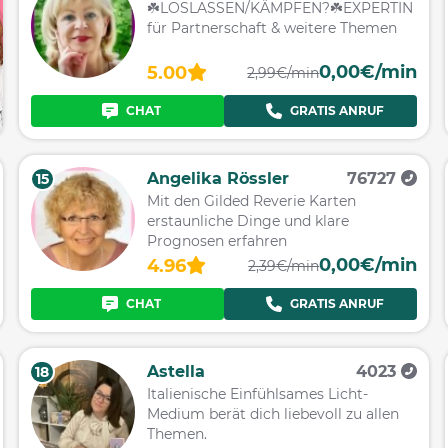
☘️LOSLASSEN/KÄMPFEN?☘️EXPERTIN
für Partnerschaft & weitere Themen
0,00€/min
5.00
2,99€/min
CHAT
GRATIS ANRUF
Angelika Rössler
76727
15
Mit den Gilded Reverie Karten
erstaunliche Dinge und klare
Prognosen erfahren
0,00€/min
4.96
2,39€/min
CHAT
GRATIS ANRUF
Astella
4023
18
Italienische Einfühlsames Licht-
Medium berät dich liebevoll zu allen
Themen.