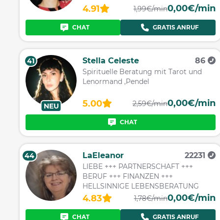
0,00€/min
4.91
1,99€/min
CHAT
GRATIS ANRUF
Stella Celeste
86
41
Spirituelle Beratung mit Tarot und
Lenormand ,Pendel
0,00€/min
5.00
2,59€/min
NEU
CHAT
LaEleanor
22231
44
LIEBE +++ PARTNERSCHAFT +++
BERUF +++ FINANZEN +++
HELLSINNIGE LEBENSBERATUNG
0,00€/min
4.83
1,78€/min
CHAT
GRATIS ANRUF