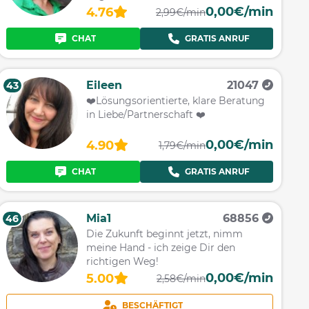
0,00€/min
4.76
2,99€/min
CHAT
GRATIS ANRUF
Eileen
21047
43
❤️Lösungsorientierte, klare Beratung
in Liebe/Partnerschaft ❤️
0,00€/min
4.90
1,79€/min
CHAT
GRATIS ANRUF
Mia1
68856
46
Die Zukunft beginnt jetzt, nimm
meine Hand - ich zeige Dir den
richtigen Weg!
0,00€/min
5.00
2,58€/min
BESCHÄFTIGT