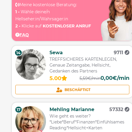
Meine kostenlose Beratung:
1 -
Wähle deine/n
Hellseher:in/Wahrsager:in
2 -
Klicke auf
KOSTENLOSER ANRUF
FAQ
Sewa
9711
14
TREFFSICHERES KARTENLEGEN,
Genaue Zeitangabe, Hellsicht,
Gedanken des Partners
0,00€/min
5.00
5,59€/min
BESCHÄFTIGT
Mehling Marianne
57332
17
Wie geht es weiter?
*Liebe*Beruf*Finanzen*Einfühlsames
Reading*Hellsicht+Karten