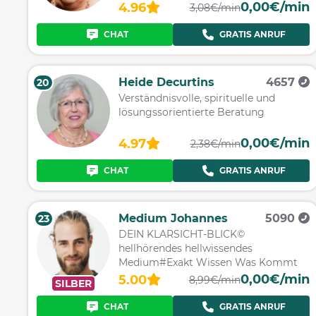
0,00€/min
4.96
3,08€/min
CHAT
GRATIS ANRUF
Heide Decurtins
4657
20
Verständnisvolle, spirituelle und
lösungssorientierte Beratung
0,00€/min
4.97
2,38€/min
CHAT
GRATIS ANRUF
Medium Johannes
5090
23
DEIN KLARSICHT-BLICK©
hellhörendes hellwissendes
Medium#Exakt Wissen Was Kommt
0,00€/min
5.00
8,99€/min
SILBER
CHAT
GRATIS ANRUF