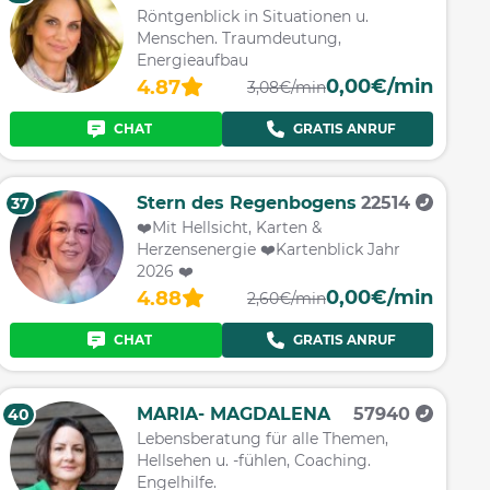
Röntgenblick in Situationen u.
Menschen. Traumdeutung,
Energieaufbau
0,00€/min
4.87
3,08€/min
CHAT
GRATIS ANRUF
Stern des Regenbogens
22514
37
❤️Mit Hellsicht, Karten &
Herzensenergie ❤️Kartenblick Jahr
2026 ❤️
0,00€/min
4.88
2,60€/min
CHAT
GRATIS ANRUF
MARIA- MAGDALENA
57940
40
Lebensberatung für alle Themen,
Hellsehen u. -fühlen, Coaching.
Engelhilfe.