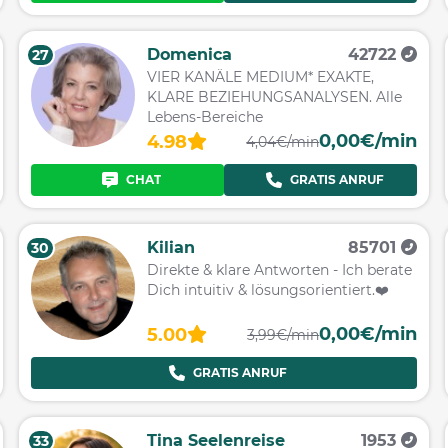
Domenica
42722
27
VIER KANÄLE MEDIUM* EXAKTE,
KLARE BEZIEHUNGSANALYSEN. Alle
Lebens-Bereiche
0,00€/min
4.98
4,04€/min
CHAT
GRATIS ANRUF
Kilian
85701
30
Direkte & klare Antworten - Ich berate
Dich intuitiv & lösungsorientiert.❤️
0,00€/min
5.00
3,99€/min
GRATIS ANRUF
Tina Seelenreise
1953
33