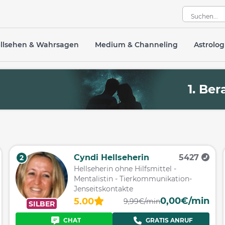
llsehen & Wahrsagen
Medium & Channeling
Astrolog
R
1. Be
Cyndi Hellseherin
5427
2
Hellseherin ohne Hilfsmittel -
Mentalistin - Tierkommunikation-
Jenseitskontakte
0,00€/min
5.00
9,99€/min
SILBER
CHAT
GRATIS ANRUF