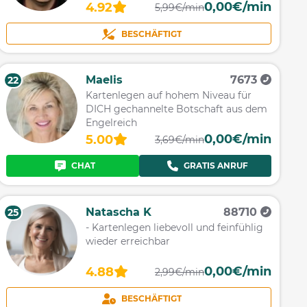
0,00€/min
4.92
5,99€/min
BESCHÄFTIGT
Maelis
7673
22
Kartenlegen auf hohem Niveau für
DICH gechannelte Botschaft aus dem
Engelreich
0,00€/min
5.00
3,69€/min
CHAT
GRATIS ANRUF
Natascha K
88710
25
- Kartenlegen liebevoll und feinfühlig
wieder erreichbar
0,00€/min
4.88
2,99€/min
BESCHÄFTIGT