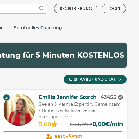
REGISTRIERUNG
LOGIN
ie
Spirituelles Coaching
ratung für 5 Minuten KOSTENLOS
ANRUF UND CHAT
Emilia Jennifer Storch
43455
3
Seelen & Karma Expertin, Gemeinsam
- Hinter der Kulisse Deiner
Seelenprozesse
0,00€/min
5.00
5,68€/min
BESCHÄFTIGT