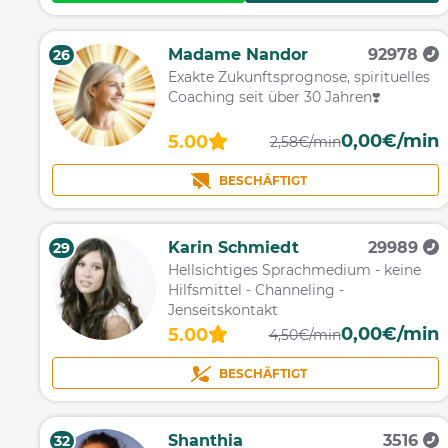
Madame Nandor
92978
26
Exakte Zukunftsprognose, spirituelles
Coaching seit über 30 Jahren❣️
0,00€/min
5.00
2,58€/min
BESCHÄFTIGT
Karin Schmiedt
29989
29
Hellsichtiges Sprachmedium - keine
Hilfsmittel - Channeling -
Jenseitskontakt
0,00€/min
5.00
4,50€/min
BESCHÄFTIGT
Shanthia
3516
32