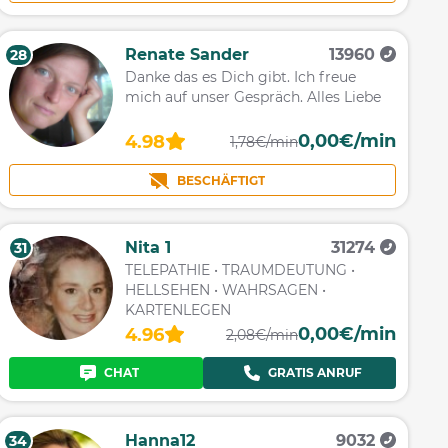
Renate Sander
13960
28
Danke das es Dich gibt. Ich freue
mich auf unser Gespräch. Alles Liebe
0,00€/min
4.98
1,78€/min
BESCHÄFTIGT
Nita 1
31274
31
TELEPATHIE • TRAUMDEUTUNG •
HELLSEHEN • WAHRSAGEN •
KARTENLEGEN
0,00€/min
4.96
2,08€/min
CHAT
GRATIS ANRUF
Hanna12
9032
34