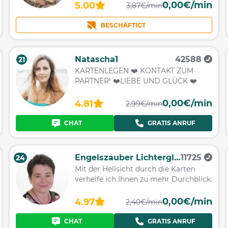
0,00€/min
5.00
3,87€/min
BESCHÄFTIGT
Natascha1
42588
21
KARTENLEGEN ❤️ KONTAKT ZUM
PARTNER! ❤️LIEBE UND GLÜCK ❤️
0,00€/min
4.81
2,99€/min
CHAT
GRATIS ANRUF
Engelszauber Lichterglanz
11725
24
Mit der Hellsicht durch die Karten
verhelfe ich Ihnen zu mehr Durchblick.
0,00€/min
4.97
2,40€/min
CHAT
GRATIS ANRUF