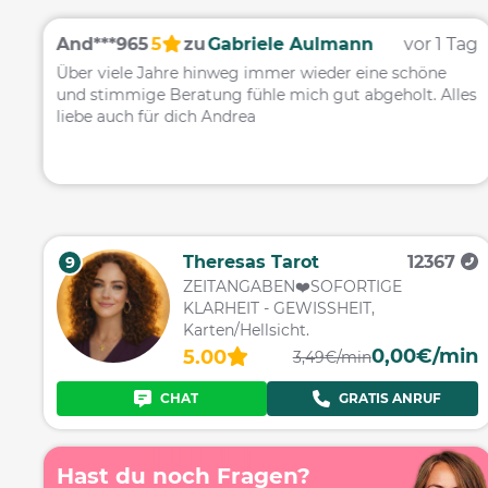
ag
And***965
5
zu
Gabriele Aulmann
vor 1 Tag
Über viele Jahre hinweg immer wieder eine schöne
n
und stimmige Beratung fühle mich gut abgeholt. Alles
liebe auch für dich Andrea
Theresas Tarot
12367
9
ZEITANGABEN❤️SOFORTIGE
KLARHEIT - GEWISSHEIT,
Karten/Hellsicht.
0,00€/min
5.00
3,49€/min
CHAT
GRATIS ANRUF
Hast du noch Fragen?