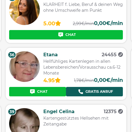
KLARHEIT f. Liebe, Beruf & deinen Weg
ohne Umschweife am Punkt
0,00€/min
5.00
2,99€/min
CHAT
Etana
24455
36
Hellfühliges Kartenlegen in allen
Lebensbereichen/Vorausschau ca.6-12
Monate
0,00€/min
4.95
1,78€/min
CHAT
GRATIS ANRUF
Engel Celina
12375
39
Kartengestütztes Hellsehen mit
Zeitangabe