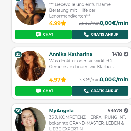
*** Liebevolle und einfühlsame
Beratung mit Hilfe der
Lenormandkarten***
0,00€/min
4.99
2,58€/min
CHAT
GRATIS ANRUF
Annika Katharina
1418
35
Was denkt er oder sie wirklich?
Gemeinsam finden wir Klarheit.
0,00€/min
4.97
3,33€/min
CHAT
GRATIS ANRUF
MyAngela
53478
38
35 J. KOMPETENZ + ERFAHRUNG INT.
bekannte GRAND-MASTER, LEBEN &
LIEBE EXPERTIN