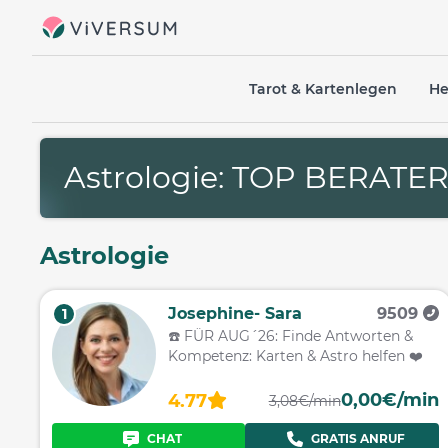
Tarot & Kartenlegen
He
Astrologie: TOP BERATE
Astrologie
Josephine- Sara
9509
1
☎️ FÜR AUG´26: Finde Antworten &
Kompetenz: Karten & Astro helfen ❤️
0,00€/min
4.77
3,08€/min
CHAT
GRATIS ANRUF