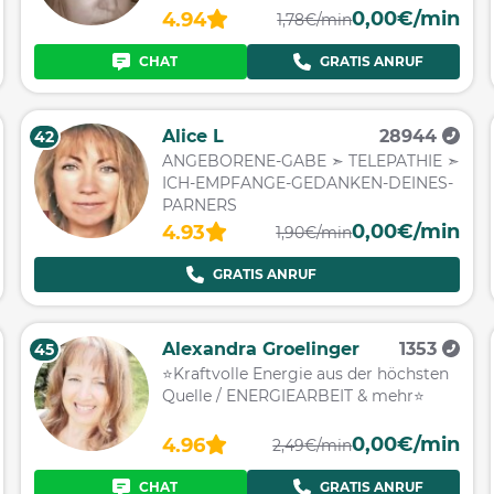
0,00€/min
4.94
1,78€/min
CHAT
GRATIS ANRUF
Alice L
28944
42
ANGEBORENE-GABE ➣ TELEPATHIE ➣
ICH-EMPFANGE-GEDANKEN-DEINES-
PARNERS
0,00€/min
4.93
1,90€/min
GRATIS ANRUF
Alexandra Groelinger
1353
45
⭐️Kraftvolle Energie aus der höchsten
Quelle / ENERGIEARBEIT & mehr⭐️
0,00€/min
4.96
2,49€/min
CHAT
GRATIS ANRUF