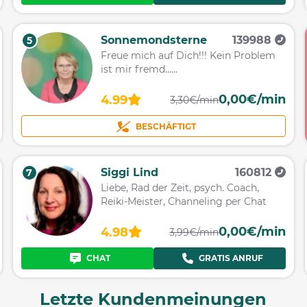
Sonnemondsterne
139988
5
Freue mich auf Dich!!! Kein Problem
ist mir fremd......
0,00€/min
4.99
3,30€/min
BESCHÄFTIGT
Siggi Lind
160812
7
Liebe, Rad der Zeit, psych. Coach,
Reiki-Meister, Channeling per Chat
0,00€/min
4.98
3,99€/min
CHAT
GRATIS ANRUF
Letzte Kundenmeinungen