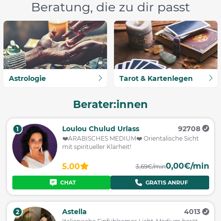
Beratung, die zu dir passt
Astrologie
Tarot & Kartenlegen
Berater:innen
Loulou Chulud Urlass
92708
1
❤️ARABISCHES MEDIUM❤️ Orientalische Sicht
mit spiritueller Klarheit!
0,00€/min
5.00
3,69€/min
CHAT
GRATIS ANRUF
Astella
4013
2