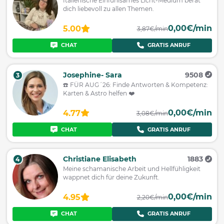
Italienische Einfühlsames Licht-Medium berät
dich liebevoll zu allen Themen.
0,00€/min
5.00
3,87€/min
CHAT
GRATIS ANRUF
Josephine- Sara
9508
3
☎️ FÜR AUG´26: Finde Antworten & Kompetenz:
Karten & Astro helfen ❤️
0,00€/min
4.77
3,08€/min
CHAT
GRATIS ANRUF
Christiane Elisabeth
1883
4
Meine schamanische Arbeit und Hellfühligkeit
wappnet dich für deine Zukunft.
0,00€/min
4.95
2,20€/min
CHAT
GRATIS ANRUF