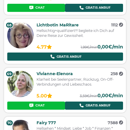
CHAT
GRATIS ANRUF
Lichtbotin MaRitare
1112
68
Hellsichtig+qualifiziert!!! begleite ich Dich auf
Deine Reise zur Gewissheit.
0,00€/min
4.77
1,99€/min
GRATIS ANRUF
Vivianne-Elenora
258
69
Klarheit bei Seelenpartner, Rückzug, On-Off-
Verbindungen und Liebeschaos.
0,00€/min
5.00
3,59€/min
CHAT
GRATIS ANRUF
Fairy 777
7588
70
Hellsehen * Mindset: Liebe * Job * Finanzen *