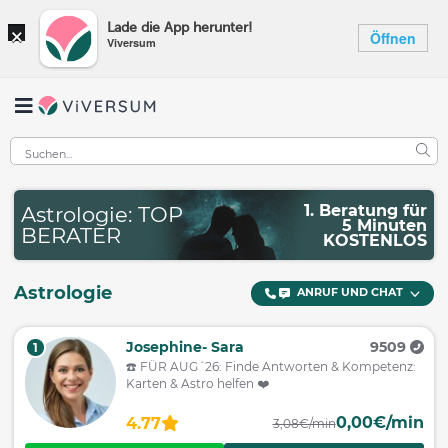
×
Lade die App herunter!
Öffnen
Viversum
1. Beratung für
Astrologie: TOP
5 Minuten
BERATER
KOSTENLOS
Astrologie
ANRUF UND CHAT
Josephine- Sara
9509
1
☎️ FÜR AUG´26: Finde Antworten & Kompetenz:
Karten & Astro helfen ❤️
0,00€/min
4.77
3,08€/min