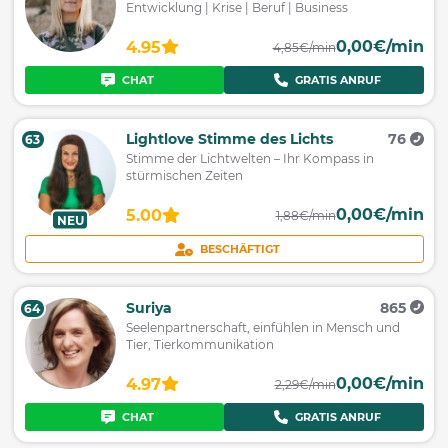
Entwicklung | Krise | Beruf | Business
0,00€/min
4.95
4,85€/min
CHAT
GRATIS ANRUF
Lightlove Stimme des Lichts
76
63
Stimme der Lichtwelten – Ihr Kompass in
stürmischen Zeiten
0,00€/min
5.00
1,88€/min
NEU
BESCHÄFTIGT
Suriya
865
64
Seelenpartnerschaft, einfühlen in Mensch und
Tier, Tierkommunikation
0,00€/min
4.97
2,29€/min
CHAT
GRATIS ANRUF