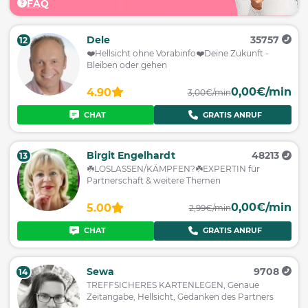
FAQ
Dele
35757
12
❤️️Hellsicht ohne Vorabinfo❤️️Deine Zukunft -
Bleiben oder gehen
0,00€/min
4.90
3,00€/min
CHAT
GRATIS ANRUF
Birgit Engelhardt
48213
13
☘️LOSLASSEN/KÄMPFEN?☘️EXPERTIN für
Partnerschaft & weitere Themen
0,00€/min
5.00
2,99€/min
CHAT
GRATIS ANRUF
Sewa
9708
14
TREFFSICHERES KARTENLEGEN, Genaue
Zeitangabe, Hellsicht, Gedanken des Partners