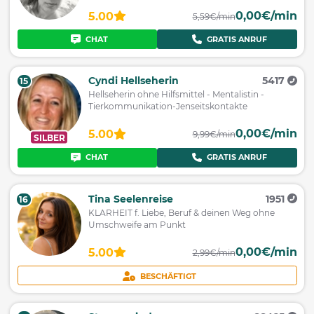
0,00€/min
5.00
5,59€/min
CHAT
GRATIS ANRUF
Cyndi Hellseherin
5417
15
Hellseherin ohne Hilfsmittel - Mentalistin -
Tierkommunikation-Jenseitskontakte
0,00€/min
5.00
9,99€/min
SILBER
CHAT
GRATIS ANRUF
Tina Seelenreise
1951
16
KLARHEIT f. Liebe, Beruf & deinen Weg ohne
Umschweife am Punkt
0,00€/min
5.00
2,99€/min
BESCHÄFTIGT