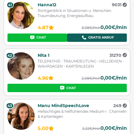
Hanna12
9031
41
Röntgenblick in Situationen u. Menschen.
Traumdeutung, Energieaufbau
0,00€/min
4.87
3,08€/min
CHAT
GRATIS ANRUF
Nita 1
31270
42
TELEPATHIE • TRAUMDEUTUNG • HELLSEHEN •
WAHRSAGEN • KARTENLEGEN
0,00€/min
4.96
2,08€/min
CHAT
Manu MindSpeechLove
249
43
Hellsichtiges & hellfühlendes Medium✨️. Channeln
& Kartenlegen
0,00€/min
5.00
2,22€/min