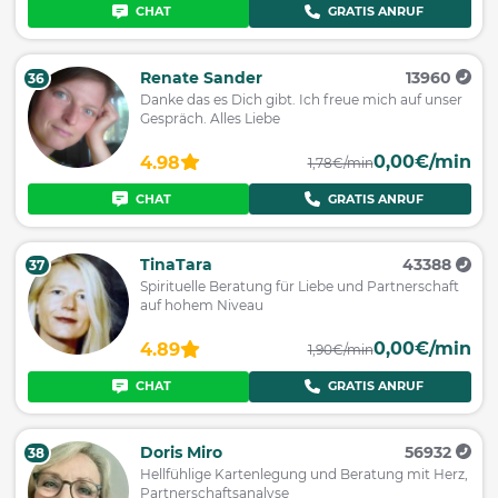
CHAT
GRATIS ANRUF
Renate Sander
13960
36
Danke das es Dich gibt. Ich freue mich auf unser
Gespräch. Alles Liebe
0,00€/min
4.98
1,78€/min
CHAT
GRATIS ANRUF
TinaTara
43388
37
Spirituelle Beratung für Liebe und Partnerschaft
auf hohem Niveau
0,00€/min
4.89
1,90€/min
CHAT
GRATIS ANRUF
Doris Miro
56932
38
Hellfühlige Kartenlegung und Beratung mit Herz,
Partnerschaftsanalyse