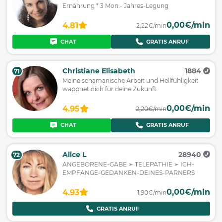
Ernährung * 3 Mon.- Jahres-Legung
0,00€/min
4.81
2,22€/min
CHAT
GRATIS ANRUF
Christiane Elisabeth
1884
71
Meine schamanische Arbeit und Hellfühligkeit
wappnet dich für deine Zukunft.
0,00€/min
4.95
2,20€/min
CHAT
GRATIS ANRUF
Alice L
28940
72
ANGEBORENE-GABE ➣ TELEPATHIE ➣ ICH-
EMPFANGE-GEDANKEN-DEINES-PARNERS
0,00€/min
4.93
1,90€/min
GRATIS ANRUF