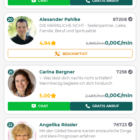
CHAT
GRATIS ANRUF
Alexander Pahlke
87208
20
DIE MÄNNLICHE SICHT - Seelenpartner, Liebe,
Familie, Beruf und Spiritualität.
0,00€/min
4.94
5,99€/min
BESCHÄFTIGT
Carina Bergner
7258
21
✨ Was lässt dich nachts nicht schlafen?
Warmherzig begleite ich dich hindurch
0,00€/min
5.00
2,48€/min
CHAT
GRATIS ANRUF
Angelika Rössler
76723
22
Mit den Gilded Reverie Karten erstaunliche Dinge
und klare Prognosen erfahren