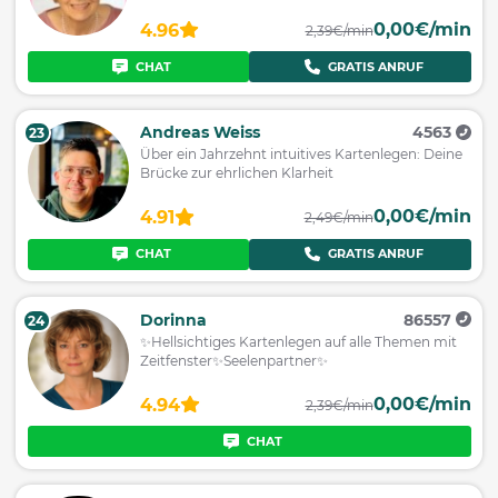
0,00€/min
4.96
2,39€/min
CHAT
GRATIS ANRUF
Andreas Weiss
4563
23
Über ein Jahrzehnt intuitives Kartenlegen: Deine
Brücke zur ehrlichen Klarheit
0,00€/min
4.91
2,49€/min
CHAT
GRATIS ANRUF
Dorinna
86557
24
✨Hellsichtiges Kartenlegen auf alle Themen mit
Zeitfenster✨Seelenpartner✨
0,00€/min
4.94
2,39€/min
CHAT