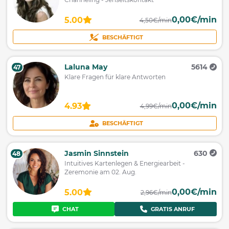
0,00€/min
5.00
4,50€/min
BESCHÄFTIGT
Laluna May
5614
47
Klare Fragen für klare Antworten
0,00€/min
4.93
4,99€/min
BESCHÄFTIGT
Jasmin Sinnstein
630
48
Intuitives Kartenlegen & Energiearbeit -
Zeremonie am 02. Aug.
0,00€/min
5.00
2,96€/min
CHAT
GRATIS ANRUF