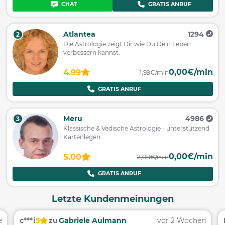
CHAT
GRATIS ANRUF
Atlantea
1294
2
Die Astrologie zeigt Dir wie Du Dein Leben
verbessern kannst.
0,00€/min
4.99
1,99€/min
GRATIS ANRUF
Meru
4986
3
Klassische & Vedische Astrologie - unterstützend
Kartenlegen
0,00€/min
5.00
2,08€/min
GRATIS ANRUF
Letzte Kundenmeinungen
e
c***i
5
zu
Gabriele Aulmann
vor 2 Wochen