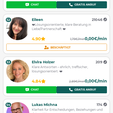
CHAT
GRATIS ANRUF
Eileen
21046
52
❤️Lösungsorientierte, klare Beratung in
Liebe/Partnerschaft ❤️
0,00€/min
4.90
1,79€/min
BESCHÄFTIGT
Elvira Holzer
209
53
Klare Antworten – ehrlich, treffsicher,
lösungsorientiert. ❤️
0,00€/min
4.84
2,89€/min
CHAT
GRATIS ANRUF
Lukas Michna
174
54
Klarheit für Entscheidungen, Beziehungen und