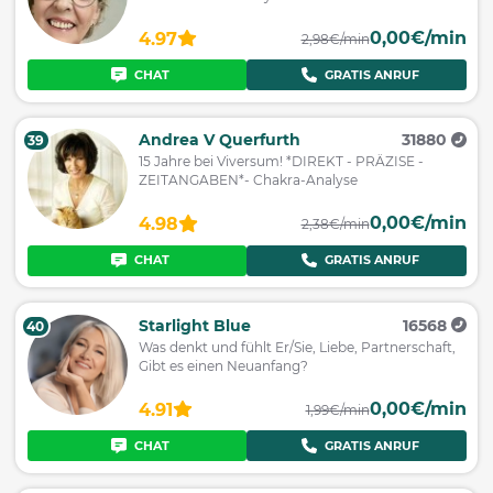
0,00€/min
4.97
2,98€/min
CHAT
GRATIS ANRUF
Andrea V Querfurth
31880
39
15 Jahre bei Viversum! *DIREKT - PRÄZISE -
ZEITANGABEN*- Chakra-Analyse
0,00€/min
4.98
2,38€/min
CHAT
GRATIS ANRUF
Starlight Blue
16568
40
Was denkt und fühlt Er/Sie, Liebe, Partnerschaft,
Gibt es einen Neuanfang?
0,00€/min
4.91
1,99€/min
CHAT
GRATIS ANRUF