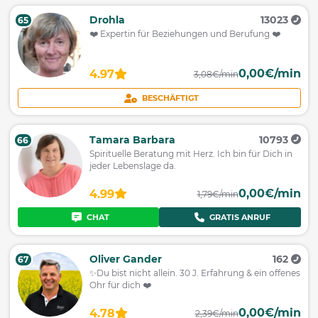
Drohla
13023
65
❤️ Expertin für Beziehungen und Berufung ❤️
0,00€/min
4.97
3,08€/min
BESCHÄFTIGT
Tamara Barbara
10793
66
Spirituelle Beratung mit Herz. Ich bin für Dich in
jeder Lebenslage da.
0,00€/min
4.99
1,79€/min
CHAT
GRATIS ANRUF
Oliver Gander
162
67
✨Du bist nicht allein. 30 J. Erfahrung & ein offenes
Ohr für dich ❤️
0,00€/min
4.78
2,39€/min