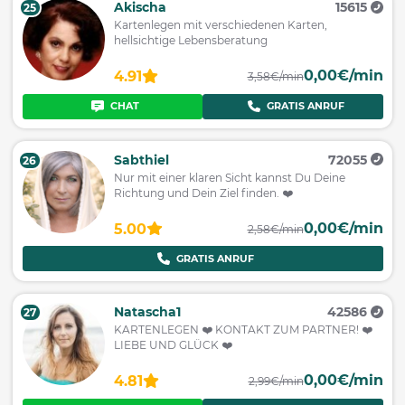
Akischa
15615
25
Kartenlegen mit verschiedenen Karten,
hellsichtige Lebensberatung
0,00€/min
4.91
3,58€/min
CHAT
GRATIS ANRUF
Sabthiel
72055
26
Nur mit einer klaren Sicht kannst Du Deine
Richtung und Dein Ziel finden. ❤️
0,00€/min
5.00
2,58€/min
GRATIS ANRUF
Natascha1
42586
27
KARTENLEGEN ❤️ KONTAKT ZUM PARTNER! ❤️
LIEBE UND GLÜCK ❤️
0,00€/min
4.81
2,99€/min