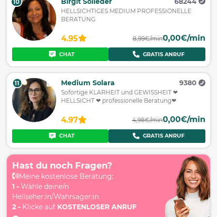
Birgit Solleder
68244
10
HELLSICHTIGES MEDIUM PROFESSIONELLE
BERATUNG
0,00€/min
4.95
8,99€/min
CHAT
GRATIS ANRUF
Medium Solara
9380
11
Sofortige KLARHEIT und GEWISSHEIT ❤
HELLSICHT ❤ professionelle Beratung❤
0,00€/min
4.97
4,98€/min
CHAT
GRATIS ANRUF
Hast du noch Fragen?
Meine kostenlose Beratung:
1 -
Wähle deine/n
Hellseher:in/Wahrsager:in
2 -
Klicke auf
KOSTENLOSER ANRUF