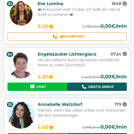
Eve Lumina
1648
33
❤️ Antworten statt Grübel .Ich helfe dir, Herz &
Kopf zu sortieren ❤️
0,00€/min
5.00
2,79€/min
BESCHÄFTIGT
Engelszauber Lichterglanz
11724
34
Mit der Hellsicht durch die Karten verhelfe ich
Ihnen zu mehr Durchblick.
0,00€/min
4.97
2,40€/min
CHAT
GRATIS ANRUF
Annabelle Watzdorf
179
35
Klarheit, wenn das Leben unklar wird. Antworten,
die dich weiterbringen.
0,00€/min
5.00
3,99€/min