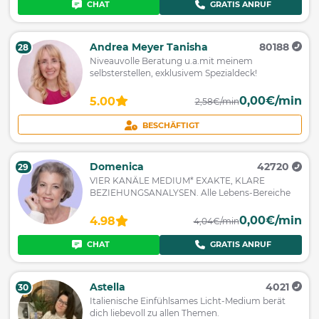
CHAT
GRATIS ANRUF
Andrea Meyer Tanisha
80188
28
Niveauvolle Beratung u.a.mit meinem
selbsterstellen, exklusivem Spezialdeck!
0,00€/min
5.00
2,58€/min
BESCHÄFTIGT
Domenica
42720
29
VIER KANÄLE MEDIUM* EXAKTE, KLARE
BEZIEHUNGSANALYSEN. Alle Lebens-Bereiche
0,00€/min
4.98
4,04€/min
CHAT
GRATIS ANRUF
Astella
4021
30
Italienische Einfühlsames Licht-Medium berät
dich liebevoll zu allen Themen.