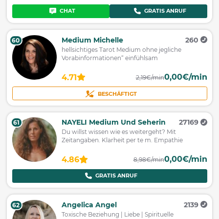
CHAT
GRATIS ANRUF
Medium Michelle
260
60
hellsichtiges Tarot Medium ohne jegliche
Vorabinformationen“ einfühlsam
0,00€/min
4.71
2,19€/min
BESCHÄFTIGT
NAYELI Medium Und Seherin
27169
61
Du willst wissen wie es weitergeht? Mit
Zeitangaben. Klarheit per te m. Empathie
0,00€/min
4.86
8,98€/min
GRATIS ANRUF
Angelica Angel
2139
62
Toxische Beziehung | Liebe | Spirituelle