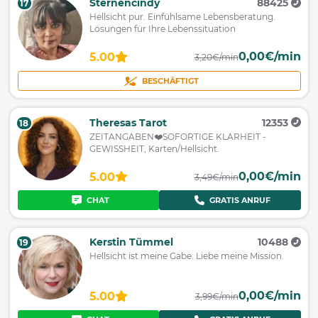
Sternencindy
88425
17
Hellsicht pur. Einfühlsame Lebensberatung.
Lösungen für Ihre Lebenssituation
0,00€/min
5.00
3,20€/min
BESCHÄFTIGT
Theresas Tarot
12353
18
ZEITANGABEN❤️SOFORTIGE KLARHEIT -
GEWISSHEIT, Karten/Hellsicht.
0,00€/min
5.00
3,49€/min
CHAT
GRATIS ANRUF
Kerstin Tümmel
10488
19
Hellsicht ist meine Gabe. Liebe meine Mission.
0,00€/min
5.00
3,99€/min