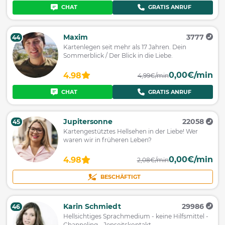
CHAT
GRATIS ANRUF
Maxim
3777
44
Kartenlegen seit mehr als 17 Jahren. Dein
Sommerblick / Der Blick in die Liebe.
0,00€/min
4.98
4,99€/min
CHAT
GRATIS ANRUF
Jupitersonne
22058
45
Kartengestütztes Hellsehen in der Liebe! Wer
waren wir in früheren Leben?
0,00€/min
4.98
2,08€/min
BESCHÄFTIGT
Karin Schmiedt
29986
46
Hellsichtiges Sprachmedium - keine Hilfsmittel -
Channeling - Jenseitskontakt