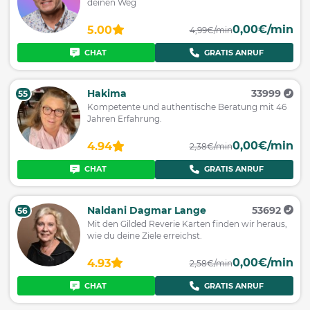
deinen Weg
0,00€/min
5.00
4,99€/min
CHAT
GRATIS ANRUF
Hakima
33999
55
Kompetente und authentische Beratung mit 46
Jahren Erfahrung.
0,00€/min
4.94
2,38€/min
CHAT
GRATIS ANRUF
Naldani Dagmar Lange
53692
56
Mit den Gilded Reverie Karten finden wir heraus,
wie du deine Ziele erreichst.
0,00€/min
4.93
2,58€/min
CHAT
GRATIS ANRUF