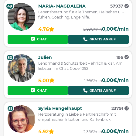
MARIA- MAGDALENA
57937
49
Lebensberatung für alle Themen, Hellsehen u. -
fühlen, Coaching. Engelhilfe.
0,00€/min
4.76
2,99€/min
CHAT
GRATIS ANRUF
Julien
196
50
Lenormand & Schutzarbeit – ehrlich & klar. Am
liebsten im Chat. Code 1092
0,00€/min
5.00
1,99€/min
CHAT
GRATIS ANRUF
Sylvia Hengelhaupt
23791
51
Herzberatung in Liebe & Partnerschaft-mit
empathischer Intuition und Kartenblick
0,00€/min
4.92
2,35€/min