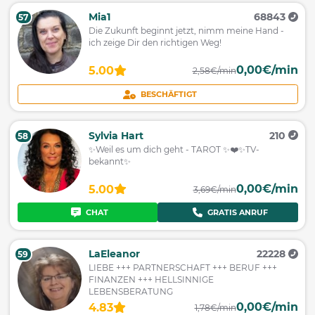
Mia1
68843
57
Die Zukunft beginnt jetzt, nimm meine Hand -
ich zeige Dir den richtigen Weg!
0,00€/min
5.00
2,58€/min
BESCHÄFTIGT
Sylvia Hart
210
58
✨Weil es um dich geht - TAROT ✨❤️✨TV-
bekannt✨
0,00€/min
5.00
3,69€/min
CHAT
GRATIS ANRUF
LaEleanor
22228
59
LIEBE +++ PARTNERSCHAFT +++ BERUF +++
FINANZEN +++ HELLSINNIGE
LEBENSBERATUNG
0,00€/min
4.83
1,78€/min