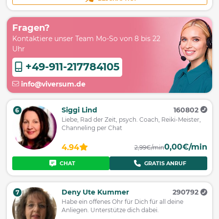
Fragen?
Kontaktiere unser Team Mo-So von 8 bis 22
Uhr
+49-911-217784105
info@viversum.de
Siggi Lind
160802
6
Liebe, Rad der Zeit, psych. Coach, Reiki-Meister,
Channeling per Chat
0,00€/min
4.94
2,99€/min
CHAT
GRATIS ANRUF
Deny Ute Kummer
290792
7
Habe ein offenes Ohr für Dich für all deine
Anliegen. Unterstütze dich dabei.