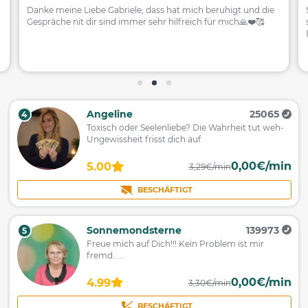
Danke meine Liebe Gabriele, dass hat mich beruhigt und die
Gespräche nit dir sind immer sehr hilfreich für mich🙏❤️🥰
Angeline
25065
4
Toxisch oder Seelenliebe? Die Wahrheit tut weh-
Ungewissheit frisst dich auf
0,00€/min
5.00
3,29€/min
BESCHÄFTIGT
Sonnemondsterne
139973
5
Freue mich auf Dich!!! Kein Problem ist mir
fremd......
0,00€/min
4.99
3,30€/min
BESCHÄFTIGT