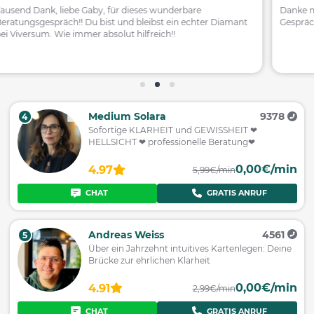
Danke meine Liebe Gabriele, dass hat mich beruhigt und die
Gespräche nit dir sind immer sehr hilfreich für mich🙏❤️🥰
Medium Solara
9378
4
Sofortige KLARHEIT und GEWISSHEIT ❤
HELLSICHT ❤ professionelle Beratung❤
0,00€/min
4.97
5,99€/min
CHAT
GRATIS ANRUF
Andreas Weiss
4561
5
Über ein Jahrzehnt intuitives Kartenlegen: Deine
Brücke zur ehrlichen Klarheit
0,00€/min
4.91
2,99€/min
CHAT
GRATIS ANRUF