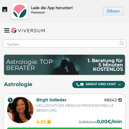
×
Lade die App herunter!
Öffnen
Viversum
1. Beratung für
Astrologie: TOP
5 Minuten
BERATER
KOSTENLOS
Astrologie
ANRUF UND CHAT
Birgit Solleder
68242
1
HELLSICHTIGES MEDIUM PROFESSIONELLE
BERATUNG
0,00€/min
4.95
8,99€/min