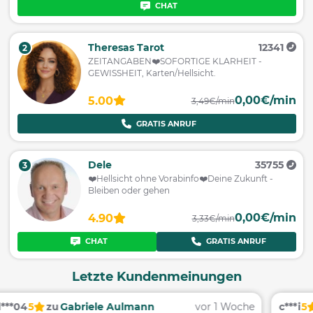
CHAT
Theresas Tarot
12341
2
ZEITANGABEN❤️SOFORTIGE KLARHEIT -
GEWISSHEIT, Karten/Hellsicht.
0,00€/min
5.00
3,49€/min
GRATIS ANRUF
Dele
35755
3
❤️️Hellsicht ohne Vorabinfo❤️️Deine Zukunft -
Bleiben oder gehen
0,00€/min
4.90
3,33€/min
CHAT
GRATIS ANRUF
Letzte Kundenmeinungen
e
c***i
5
zu
Gabriele Aulmann
vor 2 Wochen