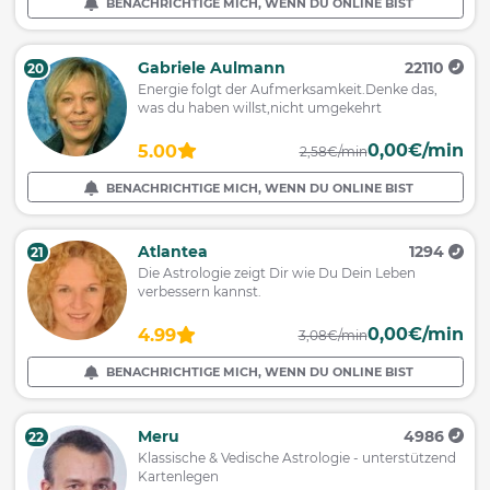
BENACHRICHTIGE MICH, WENN DU ONLINE BIST
Gabriele Aulmann
22110
20
Energie folgt der Aufmerksamkeit.Denke das,
was du haben willst,nicht umgekehrt
0,00€/min
5.00
2,58€/min
BENACHRICHTIGE MICH, WENN DU ONLINE BIST
Atlantea
1294
21
Die Astrologie zeigt Dir wie Du Dein Leben
verbessern kannst.
0,00€/min
4.99
3,08€/min
BENACHRICHTIGE MICH, WENN DU ONLINE BIST
Meru
4986
22
Klassische & Vedische Astrologie - unterstützend
Kartenlegen