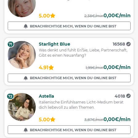
0,00€/min
5.00
2,38€/min
BENACHRICHTIGE MICH, WENN DU ONLINE BIST
Starlight Blue
16568
71
Was denkt und fühlt Er/Sie, Liebe, Partnerschaft,
Gibt es einen Neuanfang?
0,00€/min
4.91
1,99€/min
BENACHRICHTIGE MICH, WENN DU ONLINE BIST
Astella
4018
72
Italienische Einfühlsames Licht-Medium berät
dich liebevoll zu allen Themen.
0,00€/min
5.00
3,87€/min
BENACHRICHTIGE MICH, WENN DU ONLINE BIST