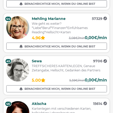
BENACHRICHTIGE MICH, WENN DU ONLINE BIST
Mehling Marianne
57329
44
Wie geht es weiter?
*Liebe*Beruf*Finanzen*Einfühlsames
Reading*Hellsicht+Karten
0,00€/min
4.96
3,08€/min
BENACHRICHTIGE MICH, WENN DU ONLINE BIST
Sewa
9706
45
TREFFSICHERES KARTENLEGEN, Genaue
Zeitangabe, Hellsicht, Gedanken des Partners
0,00€/min
5.00
5,59€/min
BENACHRICHTIGE MICH, WENN DU ONLINE BIST
Akischa
15614
46
Kartenlegen mit verschiedenen Karten,
hellsichtige Lebensberatung