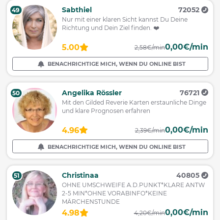
Sabthiel
72052
49
Nur mit einer klaren Sicht kannst Du Deine
Richtung und Dein Ziel finden. ❤️
0,00€/min
5.00
2,58€/min
BENACHRICHTIGE MICH, WENN DU ONLINE BIST
Angelika Rössler
76721
50
Mit den Gilded Reverie Karten erstaunliche Dinge
und klare Prognosen erfahren
0,00€/min
4.96
2,39€/min
BENACHRICHTIGE MICH, WENN DU ONLINE BIST
Christinaa
40805
51
OHNE UMSCHWEIFE A.D.PUNKT*KLARE ANTW
2-5 MIN*OHNE VORABINFO*KEINE
MÄRCHENSTUNDE
0,00€/min
4.98
4,20€/min