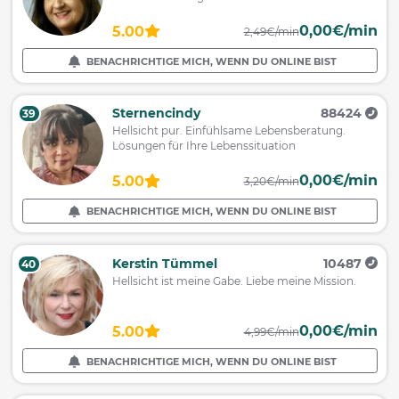
0,00€/min
5.00
2,49€/min
BENACHRICHTIGE MICH, WENN DU ONLINE BIST
Sternencindy
88424
39
Hellsicht pur. Einfühlsame Lebensberatung.
Lösungen für Ihre Lebenssituation
0,00€/min
5.00
3,20€/min
BENACHRICHTIGE MICH, WENN DU ONLINE BIST
Kerstin Tümmel
10487
40
Hellsicht ist meine Gabe. Liebe meine Mission.
0,00€/min
5.00
4,99€/min
BENACHRICHTIGE MICH, WENN DU ONLINE BIST