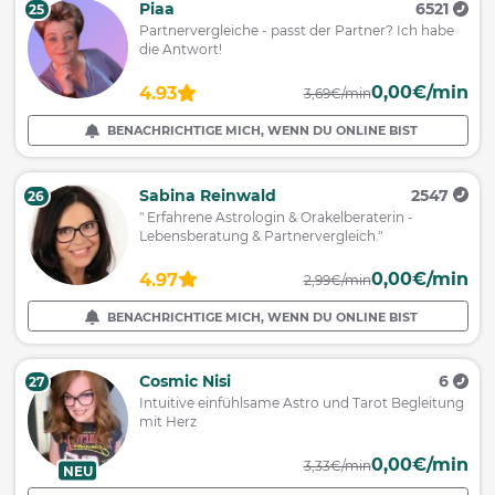
Piaa
6521
25
Partnervergleiche - passt der Partner? Ich habe
die Antwort!
0,00€/min
4.93
3,69€/min
BENACHRICHTIGE MICH, WENN DU ONLINE BIST
Sabina Reinwald
2547
26
" Erfahrene Astrologin & Orakelberaterin -
Lebensberatung & Partnervergleich."
0,00€/min
4.97
2,99€/min
BENACHRICHTIGE MICH, WENN DU ONLINE BIST
Cosmic Nisi
6
27
Intuitive einfühlsame Astro und Tarot Begleitung
mit Herz
0,00€/min
3,33€/min
NEU