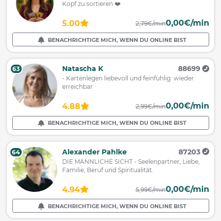
Kopf zu sortieren ❤️
0,00€/min
5.00
2,79€/min
BENACHRICHTIGE MICH, WENN DU ONLINE BIST
Natascha K
88699
63
- Kartenlegen liebevoll und feinfühlig wieder
erreichbar
0,00€/min
4.88
2,99€/min
BENACHRICHTIGE MICH, WENN DU ONLINE BIST
Alexander Pahlke
87203
64
DIE MÄNNLICHE SICHT - Seelenpartner, Liebe,
Familie, Beruf und Spiritualität.
0,00€/min
4.94
5,99€/min
BENACHRICHTIGE MICH, WENN DU ONLINE BIST