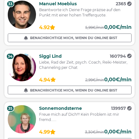
Manuel Moebius
2365
33
Beantworte ich Deine Frage präzise auf den
Punkt mit einer hohen Trefferquote.
0,00€/min
4.92
5,99€/min
BENACHRICHTIGE MICH, WENN DU ONLINE BIST
Siggi Lind
160794
34
Liebe, Rad der Zeit, psych. Coach, Reiki-Meister,
Channeling per Chat
0,00€/min
4.94
2,99€/min
BENACHRICHTIGE MICH, WENN DU ONLINE BIST
Sonnemondsterne
139957
35
Freue mich auf Dich!!! Kein Problem ist mir
fremd......
0,00€/min
4.99
3,30€/min