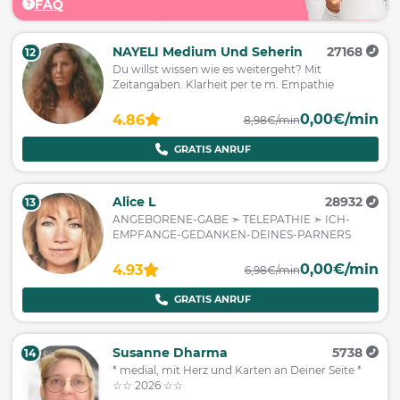
FAQ
NAYELI Medium Und Seherin
27168
12
Du willst wissen wie es weitergeht? Mit
Zeitangaben. Klarheit per te m. Empathie
0,00€/min
4.86
8,98€/min
GRATIS ANRUF
Alice L
28932
13
ANGEBORENE-GABE ➣ TELEPATHIE ➣ ICH-
EMPFANGE-GEDANKEN-DEINES-PARNERS
0,00€/min
4.93
6,98€/min
GRATIS ANRUF
Susanne Dharma
5738
14
* medial, mit Herz und Karten an Deiner Seite *
☆☆ 2026 ☆☆