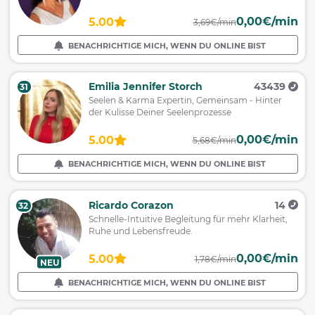
0,00€/min
5.00
3,69€/min
BENACHRICHTIGE MICH, WENN DU ONLINE BIST
Emilia Jennifer Storch
43439
31
Seelen & Karma Expertin, Gemeinsam - Hinter
der Kulisse Deiner Seelenprozesse
0,00€/min
5.00
5,68€/min
BENACHRICHTIGE MICH, WENN DU ONLINE BIST
Ricardo Corazon
14
32
Schnelle-Intuitive Begleitung für mehr Klarheit,
Ruhe und Lebensfreude.
0,00€/min
5.00
1,78€/min
NEU
BENACHRICHTIGE MICH, WENN DU ONLINE BIST