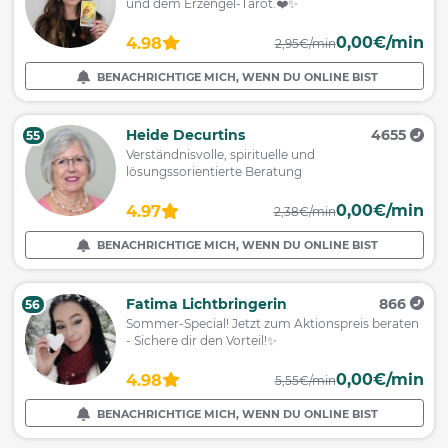
und dem Erzengel-Tarot.❤️✨
0,00€/min
4.98
2,95€/min
BENACHRICHTIGE MICH, WENN DU ONLINE BIST
Heide Decurtins
4655
55
Verständnisvolle, spirituelle und
lösungssorientierte Beratung
0,00€/min
4.97
2,38€/min
BENACHRICHTIGE MICH, WENN DU ONLINE BIST
Fatima Lichtbringerin
866
56
Sommer-Special! Jetzt zum Aktionspreis beraten
- Sichere dir den Vorteil!✨
0,00€/min
4.98
5,55€/min
BENACHRICHTIGE MICH, WENN DU ONLINE BIST