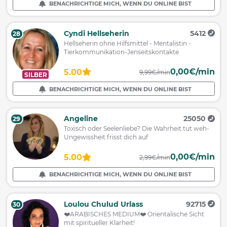
BENACHRICHTIGE MICH, WENN DU ONLINE BIST
Cyndi Hellseherin
5412
28
Hellseherin ohne Hilfsmittel - Mentalistin -
Tierkommunikation-Jenseitskontakte
0,00€/min
5.00
9,99€/min
SILBER
BENACHRICHTIGE MICH, WENN DU ONLINE BIST
Angeline
25050
29
Toxisch oder Seelenliebe? Die Wahrheit tut weh-
Ungewissheit frisst dich auf
0,00€/min
5.00
2,99€/min
BENACHRICHTIGE MICH, WENN DU ONLINE BIST
Loulou Chulud Urlass
92715
30
❤️ARABISCHES MEDIUM❤️ Orientalische Sicht
mit spiritueller Klarheit!