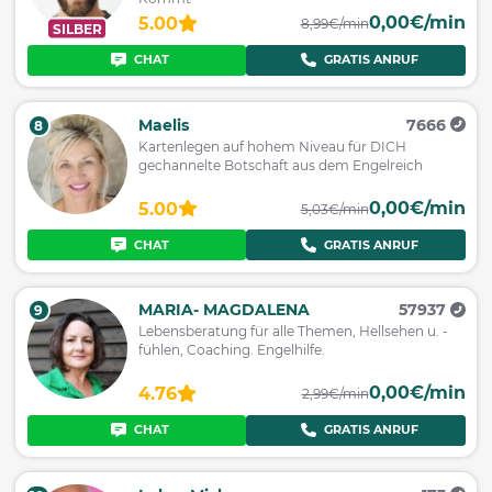
0,00€/min
5.00
8,99€/min
SILBER
CHAT
GRATIS ANRUF
Maelis
7666
8
Kartenlegen auf hohem Niveau für DICH
gechannelte Botschaft aus dem Engelreich
0,00€/min
5.00
5,03€/min
CHAT
GRATIS ANRUF
MARIA- MAGDALENA
57937
9
Lebensberatung für alle Themen, Hellsehen u. -
fühlen, Coaching. Engelhilfe.
0,00€/min
4.76
2,99€/min
CHAT
GRATIS ANRUF