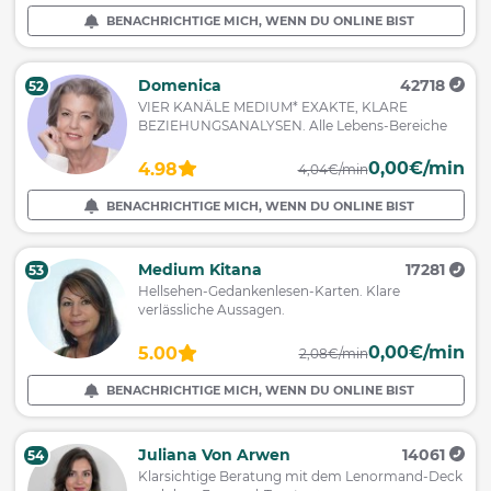
BENACHRICHTIGE MICH, WENN DU ONLINE BIST
Domenica
42718
52
VIER KANÄLE MEDIUM* EXAKTE, KLARE
BEZIEHUNGSANALYSEN. Alle Lebens-Bereiche
0,00€/min
4.98
4,04€/min
BENACHRICHTIGE MICH, WENN DU ONLINE BIST
Medium Kitana
17281
53
Hellsehen-Gedankenlesen-Karten. Klare
verlässliche Aussagen.
0,00€/min
5.00
2,08€/min
BENACHRICHTIGE MICH, WENN DU ONLINE BIST
Juliana Von Arwen
14061
54
Klarsichtige Beratung mit dem Lenormand-Deck