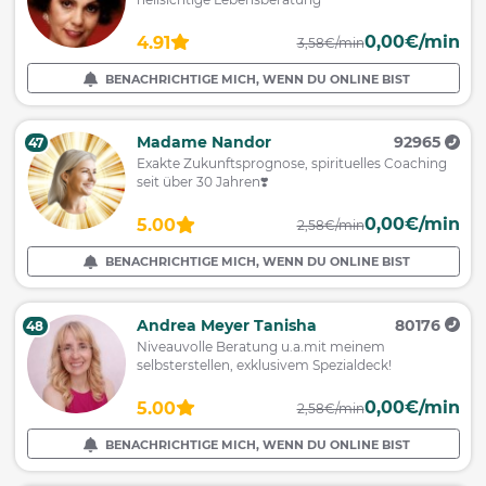
0,00€/min
4.91
3,58€/min
BENACHRICHTIGE MICH, WENN DU ONLINE BIST
Madame Nandor
92965
47
Exakte Zukunftsprognose, spirituelles Coaching
seit über 30 Jahren❣️
0,00€/min
5.00
2,58€/min
BENACHRICHTIGE MICH, WENN DU ONLINE BIST
Andrea Meyer Tanisha
80176
48
Niveauvolle Beratung u.a.mit meinem
selbsterstellen, exklusivem Spezialdeck!
0,00€/min
5.00
2,58€/min
BENACHRICHTIGE MICH, WENN DU ONLINE BIST