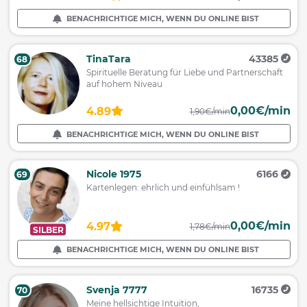
BENACHRICHTIGE MICH, WENN DU ONLINE BIST
TinaTara
43385
68
Spirituelle Beratung für Liebe und Partnerschaft
auf hohem Niveau
0,00€/min
4.89
1,90€/min
BENACHRICHTIGE MICH, WENN DU ONLINE BIST
Nicole 1975
6166
69
Kartenlegen: ehrlich und einfühlsam !
0,00€/min
4.97
1,78€/min
SILBER
BENACHRICHTIGE MICH, WENN DU ONLINE BIST
Svenja 7777
16735
70
Meine hellsichtige Intuition,