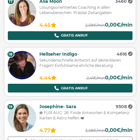
Alia Moon
3460
17
Lösungsorientiertes Coaching in allen
Lebensbereichen. Präzise Zeitangaben.
0,00€/min
4.45
2,08€/min
GRATIS ANRUF
Hellseher Indigo
4616
18
Sekundenschnelle Antwort auf deine klaren
Fragen! Einfühlsame ehrliche Beratung
0,00€/min
4.44
2,41€/min
GRATIS ANRUF
Josephine- Sara
9508
19
☎️ FÜR AUG´26: Finde Antworten & Kompetenz:
Karten & Astro helfen ❤️
0,00€/min
4.77
3,08€/min