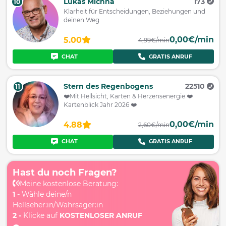
Lukas Michna
173
10
Klarheit für Entscheidungen, Beziehungen und
deinen Weg
0,00€/min
5.00
4,99€/min
CHAT
GRATIS ANRUF
Stern des Regenbogens
22510
11
❤️Mit Hellsicht, Karten & Herzensenergie ❤️
Kartenblick Jahr 2026 ❤️
0,00€/min
4.88
2,60€/min
CHAT
GRATIS ANRUF
Hast du noch Fragen?
Meine kostenlose Beratung:
1 -
Wähle deine/n
Hellseher:in/Wahrsager:in
2 -
Klicke auf
KOSTENLOSER ANRUF