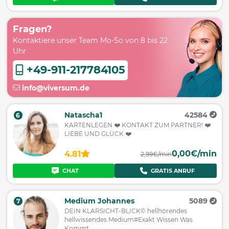
Fragen?
Kontaktiere unser Team Mo-So von 8 bis 22
Uhr
+49-911-217784105
info@viversum.de
Natascha1
42584
6
KARTENLEGEN ❤️ KONTAKT ZUM PARTNER! ❤️
LIEBE UND GLÜCK ❤️
0,00€/min
4.81
2,99€/min
CHAT
GRATIS ANRUF
Medium Johannes
5089
7
DEIN KLARSICHT-BLICK© hellhörendes
hellwissendes Medium#Exakt Wissen Was
Kommt