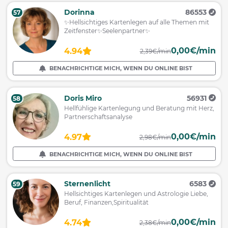
Dorinna
86553
57
✨Hellsichtiges Kartenlegen auf alle Themen mit
Zeitfenster✨Seelenpartner✨
0,00€/min
4.94
2,39€/min
BENACHRICHTIGE MICH, WENN DU ONLINE BIST
Doris Miro
56931
58
Hellfühlige Kartenlegung und Beratung mit Herz,
Partnerschaftsanalyse
0,00€/min
4.97
2,98€/min
BENACHRICHTIGE MICH, WENN DU ONLINE BIST
Sternenlicht
6583
59
Hellsichtiges Kartenlegen und Astrologie Liebe,
Beruf, Finanzen,Spiritualität
0,00€/min
4.74
2,38€/min