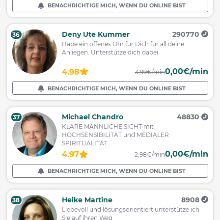
BENACHRICHTIGE MICH, WENN DU ONLINE BIST
Deny Ute Kummer
290770
36
Habe ein offenes Ohr für Dich für all deine
Anliegen. Unterstütze dich dabei.
0,00€/min
4.98
3,99€/min
BENACHRICHTIGE MICH, WENN DU ONLINE BIST
Michael Chandro
48830
37
KLARE MÄNNLICHE SICHT mit
HOCHSENSIBILITÄT und MEDIALER
SPIRITUALITÄT
0,00€/min
4.97
2,98€/min
BENACHRICHTIGE MICH, WENN DU ONLINE BIST
Heike Martine
8908
38
Liebevoll und lösungsorientiert unterstütze ich
Sie auf ihren Weg