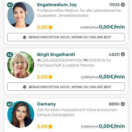
Engelmedium Joy
11935
41
Professionelles Medium für alle Lebensbereiche.
Dualseelen. Jenseitskontakte.
0,00€/min
5.00
5,08€/min
BENACHRICHTIGE MICH, WENN DU ONLINE BIST
Birgit Engelhardt
48211
42
☘️LOSLASSEN/KÄMPFEN?☘️EXPERTIN für
Partnerschaft & weitere Themen
0,00€/min
5.00
2,99€/min
BENACHRICHTIGE MICH, WENN DU ONLINE BIST
Damany
8890
43
Zeit für einen Mutausbruch! Klare Antworten!
Genaue Zeitangaben!
0,00€/min
5.00
5,99€/min