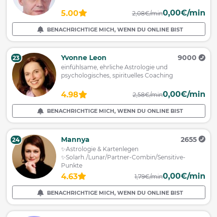
0,00€/min
5.00
2,08€/min
BENACHRICHTIGE MICH, WENN DU ONLINE BIST
Yvonne Leon
9000
23
einfühlsame, ehrliche Astrologie und
psychologisches, spirituelles Coaching
0,00€/min
4.98
2,58€/min
BENACHRICHTIGE MICH, WENN DU ONLINE BIST
Mannya
2655
24
✨Astrologie & Kartenlegen
✨Solarh./Lunar/Partner-Combin/Sensitive-
Punkte
0,00€/min
4.63
1,79€/min
BENACHRICHTIGE MICH, WENN DU ONLINE BIST