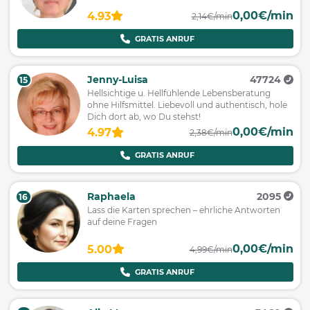
0,00€/min
4.93
2,14€/min
GRATIS ANRUF
Jenny-Luisa
47724
15
Hellsichtige u. Hellfühlende Lebensberatung
ohne Hilfsmittel. Liebevoll und authentisch, hole
Dich dort ab, wo Du stehst!
0,00€/min
4.97
2,38€/min
GRATIS ANRUF
Raphaela
2095
16
Lass die Karten sprechen – ehrliche Antworten
auf deine Fragen
0,00€/min
5.00
4,99€/min
GRATIS ANRUF