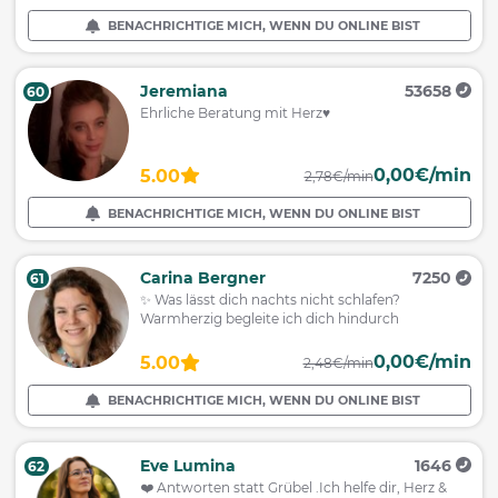
BENACHRICHTIGE MICH, WENN DU ONLINE BIST
Jeremiana
53658
60
Ehrliche Beratung mit Herz♥
0,00€/min
5.00
2,78€/min
BENACHRICHTIGE MICH, WENN DU ONLINE BIST
Carina Bergner
7250
61
✨ Was lässt dich nachts nicht schlafen?
Warmherzig begleite ich dich hindurch
0,00€/min
5.00
2,48€/min
BENACHRICHTIGE MICH, WENN DU ONLINE BIST
Eve Lumina
1646
62
❤️ Antworten statt Grübel .Ich helfe dir, Herz &