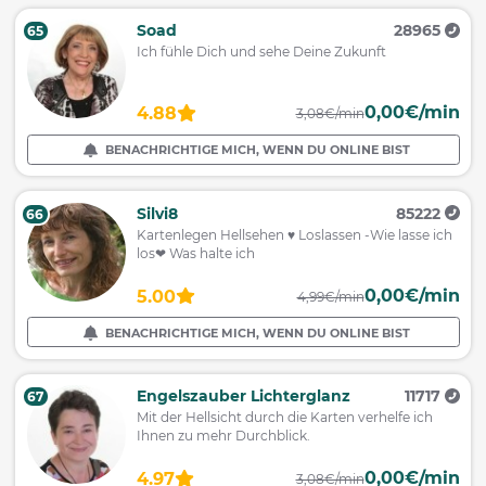
Soad
28965
65
Ich fühle Dich und sehe Deine Zukunft
0,00€/min
4.88
3,08€/min
BENACHRICHTIGE MICH, WENN DU ONLINE BIST
Silvi8
85222
66
Kartenlegen Hellsehen ♥ Loslassen -Wie lasse ich
los❤ Was halte ich
0,00€/min
5.00
4,99€/min
BENACHRICHTIGE MICH, WENN DU ONLINE BIST
Engelszauber Lichterglanz
11717
67
Mit der Hellsicht durch die Karten verhelfe ich
Ihnen zu mehr Durchblick.
0,00€/min
4.97
3,08€/min