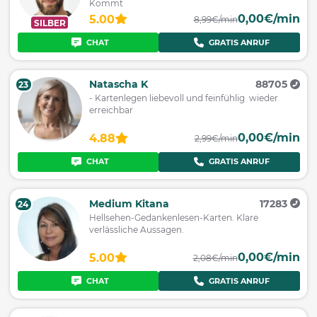
Kommt
0,00€/min
5.00
8,99€/min
SILBER
CHAT
GRATIS ANRUF
Natascha K
88705
23
- Kartenlegen liebevoll und feinfühlig wieder
erreichbar
0,00€/min
4.88
2,99€/min
CHAT
GRATIS ANRUF
Medium Kitana
17283
24
Hellsehen-Gedankenlesen-Karten. Klare
verlässliche Aussagen.
0,00€/min
5.00
2,08€/min
CHAT
GRATIS ANRUF