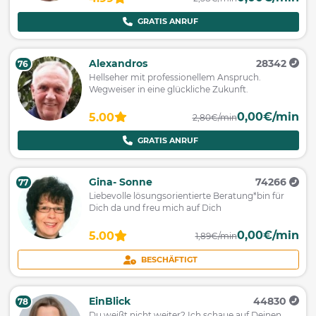
GRATIS ANRUF
Alexandros
28342
76
Hellseher mit professionellem Anspruch.
Wegweiser in eine glückliche Zukunft.
0,00€/min
5.00
2,80€/min
GRATIS ANRUF
Gina- Sonne
74266
77
Liebevolle lösungsorientierte Beratung*bin für
Dich da und freu mich auf Dich
0,00€/min
5.00
1,89€/min
BESCHÄFTIGT
EinBlick
44830
78
Du weißt nicht weiter? Ich schaue auf Deinen