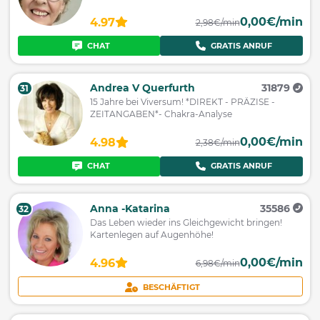
0,00€/min
4.97
2,98€/min
CHAT
GRATIS ANRUF
Andrea V Querfurth
31879
31
15 Jahre bei Viversum! *DIREKT - PRÄZISE -
ZEITANGABEN*- Chakra-Analyse
0,00€/min
4.98
2,38€/min
CHAT
GRATIS ANRUF
Anna -Katarina
35586
32
Das Leben wieder ins Gleichgewicht bringen!
Kartenlegen auf Augenhöhe!
0,00€/min
4.96
6,98€/min
BESCHÄFTIGT