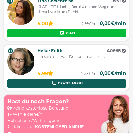
Tina Seelenreise
1951
10
KLARHEIT f. Liebe, Beruf & deinen Weg ohne
Umschweife am Punkt
0,00€/min
5.00
2,99€/min
CHAT
Heike Edith
40865
11
Ich sehe das, was Du noch nicht siehst
0,00€/min
4.99
2,58€/min
GRATIS ANRUF
Hast du noch Fragen?
Meine kostenlose Beratung:
1 -
Wähle deine/n
Hellseher:in/Wahrsager:in
2 -
Klicke auf
KOSTENLOSER ANRUF