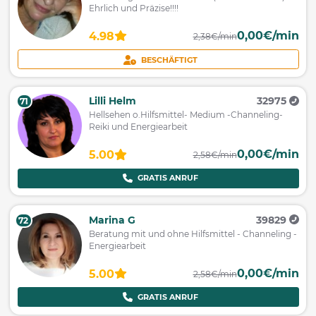
Ehrlich und Präzise!!!!
0,00€/min
4.98
2,38€/min
BESCHÄFTIGT
Lilli Helm
32975
71
Hellsehen o.Hilfsmittel- Medium -Channeling-
Reiki und Energiearbeit
0,00€/min
5.00
2,58€/min
GRATIS ANRUF
Marina G
39829
72
Beratung mit und ohne Hilfsmittel - Channeling -
Energiearbeit
0,00€/min
5.00
2,58€/min
GRATIS ANRUF