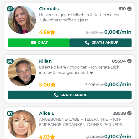
Chimalis
610
65
Herzensfragen ♥ Hellsehen & Karten ♥ deine
Zukunft erschaffst du jetzt
0,00€/min
4.59
2,12€/min
CHAT
GRATIS ANRUF
Kilian
85694
66
Direkte & klare Antworten - Ich berate Dich
intuitiv & lösungsorientiert.❤️
0,00€/min
5.00
3,99€/min
GRATIS ANRUF
Alice L
28938
67
ANGEBORENE-GABE ➣ TELEPATHIE ➣ ICH-
EMPFANGE-GEDANKEN-DEINES-PARNERS
0,00€/min
4.93
1,90€/min