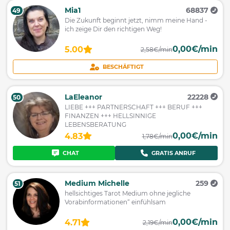
Mia1
68837
49
Die Zukunft beginnt jetzt, nimm meine Hand -
ich zeige Dir den richtigen Weg!
0,00€/min
5.00
2,58€/min
BESCHÄFTIGT
LaEleanor
22228
50
LIEBE +++ PARTNERSCHAFT +++ BERUF +++
FINANZEN +++ HELLSINNIGE
LEBENSBERATUNG
0,00€/min
4.83
1,78€/min
CHAT
GRATIS ANRUF
Medium Michelle
259
51
hellsichtiges Tarot Medium ohne jegliche
Vorabinformationen“ einfühlsam
0,00€/min
4.71
2,19€/min