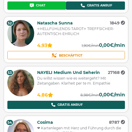
CHAT
GRATIS ANRUF
Natascha Sunna
1849
52
⭐HELLFÜHLENDS-TAROT⭐ TREFFSICHER-
AUTENTISCH-EHRLICH
0,00€/min
4.93
1,90€/min
BESCHÄFTIGT
NAYELI Medium Und Seherin
27168
53
Du willst wissen wie es weitergeht? Mit
Zeitangaben. Klarheit per te m. Empathie
0,00€/min
4.86
8,98€/min
GRATIS ANRUF
Cosima
8787
54
❤ Kartenlegen mit Herz und Führung durch die