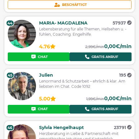
BESCHÄFTIGT
MARIA- MAGDALENA
57937
44
Lebensberatung für alle Themen, Hellsehen u. -
fühlen, Coaching. Engelhilfe.
0,00€/min
4.76
2,99€/min
CHAT
GRATIS ANRUF
Julien
195
45
Lenormand & Schutzarbeit – ehrlich & klar. Am
liebsten im Chat. Code 1092
0,00€/min
5.00
1,99€/min
CHAT
GRATIS ANRUF
Sylvia Hengelhaupt
23791
46
Herzberatung in Liebe & Partnerschaft-mit
empathischer Intuition und Kartenblick