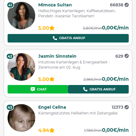
Mimoza Sultan
66838
41
Hellsichtiges Kartenlegen, Kaffeesatzlesen,
Pendeln. Kazanlar Tarotkarten!
0,00€/min
5.00
3,80€/min
GRATIS ANRUF
Jasmin Sinnstein
629
42
Intuitives Kartenlegen & Energiearbeit -
Zeremonie am 02. Aug.
0,00€/min
5.00
2,96€/min
CHAT
GRATIS ANRUF
Engel Celina
12373
43
Kartengestütztes Hellsehen mit Zeitangabe
0,00€/min
4.94
1,78€/min