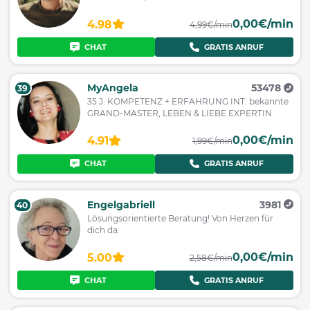
0,00€/min
4.98
4,99€/min
CHAT
GRATIS ANRUF
MyAngela
53478
39
35 J. KOMPETENZ + ERFAHRUNG INT. bekannte
GRAND-MASTER, LEBEN & LIEBE EXPERTIN
0,00€/min
4.91
1,99€/min
CHAT
GRATIS ANRUF
Engelgabriell
3981
40
Lösungsorientierte Beratung! Von Herzen für
dich da.
0,00€/min
5.00
2,58€/min
CHAT
GRATIS ANRUF