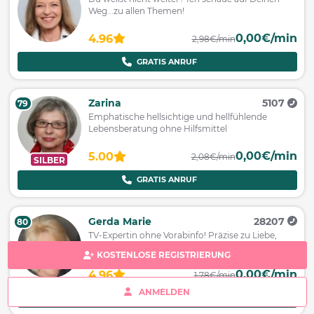
Weg...zu allen Themen!
0,00€/min
4.96
2,98€/min
GRATIS ANRUF
Zarina
5107
79
Emphatische hellsichtige und hellfühlende
Lebensberatung ohne Hilfsmittel
0,00€/min
5.00
2,08€/min
SILBER
GRATIS ANRUF
Gerda Marie
28207
80
TV-Expertin ohne Vorabinfo! Präzise zu Liebe,
Finanzen & Beruf.
KOSTENLOSE REGISTRIERUNG
0,00€/min
4.96
1,78€/min
ANMELDEN
GRATIS ANRUF