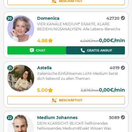
BESCHÄFTIGT
Domenica
42720
20
VIER KANÄLE MEDIUM* EXAKTE, KLARE
BEZIEHUNGSANALYSEN. Alle Lebens-Bereiche
0,00€/min
4.98
4,04€/min
CHAT
GRATIS ANRUF
Astella
4019
21
Italienische Einfühlsames Licht-Medium berät
dich liebevoll zu allen Themen.
0,00€/min
5.00
3,87€/min
BESCHÄFTIGT
Medium Johannes
5089
22
DEIN KLARSICHT-BLICK© hellhörendes
hellwissendes Medium#Exakt Wissen Was