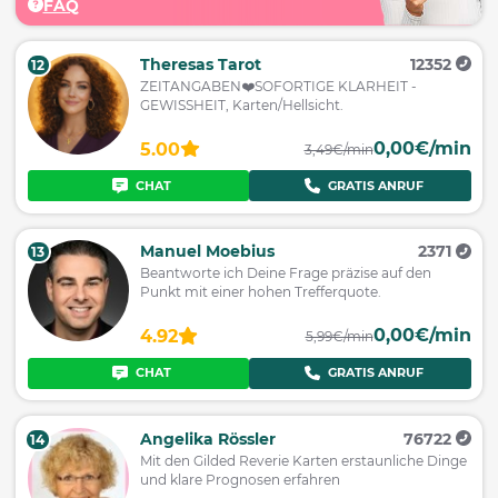
FAQ
Theresas Tarot
12352
12
ZEITANGABEN❤️SOFORTIGE KLARHEIT -
GEWISSHEIT, Karten/Hellsicht.
0,00€/min
5.00
3,49€/min
CHAT
GRATIS ANRUF
Manuel Moebius
2371
13
Beantworte ich Deine Frage präzise auf den
Punkt mit einer hohen Trefferquote.
0,00€/min
4.92
5,99€/min
CHAT
GRATIS ANRUF
Angelika Rössler
76722
14
Mit den Gilded Reverie Karten erstaunliche Dinge
und klare Prognosen erfahren