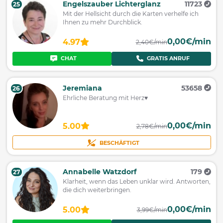
Engelszauber Lichterglanz
11723
25
Mit der Hellsicht durch die Karten verhelfe ich
Ihnen zu mehr Durchblick.
0,00€/min
4.97
2,40€/min
CHAT
GRATIS ANRUF
Jeremiana
53658
26
Ehrliche Beratung mit Herz♥
0,00€/min
5.00
2,78€/min
BESCHÄFTIGT
Annabelle Watzdorf
179
27
Klarheit, wenn das Leben unklar wird. Antworten,
die dich weiterbringen.
0,00€/min
5.00
3,99€/min