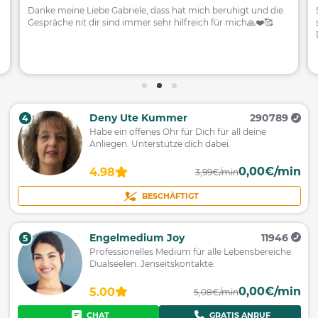
Danke meine Liebe Gabriele, dass hat mich beruhigt und die
Gespräche nit dir sind immer sehr hilfreich für mich🙏❤️🥰
Deny Ute Kummer
290789
4
Habe ein offenes Ohr für Dich für all deine
Anliegen. Unterstütze dich dabei.
0,00€/min
4.98
3,99€/min
BESCHÄFTIGT
Engelmedium Joy
11946
5
Professionelles Medium für alle Lebensbereiche.
Dualseelen. Jenseitskontakte.
0,00€/min
5.00
5,08€/min
CHAT
GRATIS ANRUF