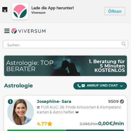
×
Lade die App herunter!
Öffnen
Viversum
1. Beratung für
Astrologie: TOP
5 Minuten
BERATER
KOSTENLOS
Astrologie
ANRUF UND CHAT
Josephine- Sara
9509
1
☎️ FÜR AUG´26: Finde Antworten & Kompetenz:
Karten & Astro helfen ❤️
0,00€/min
4.77
3,08€/min