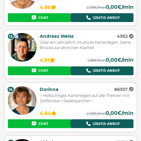
0,00€/min
4.96
2,39€/min
CHAT
GRATIS ANRUF
Andreas Weiss
4562
15
Über ein Jahrzehnt intuitives Kartenlegen: Deine
Brücke zur ehrlichen Klarheit
0,00€/min
4.91
1,99€/min
CHAT
GRATIS ANRUF
Dorinna
86557
16
✨Hellsichtiges Kartenlegen auf alle Themen mit
Zeitfenster✨Seelenpartner✨
0,00€/min
4.94
2,39€/min
CHAT
GRATIS ANRUF