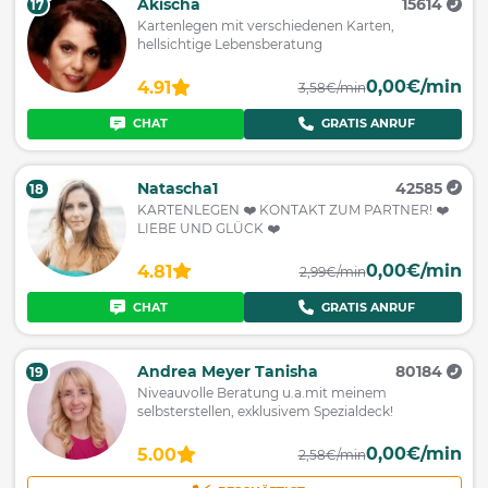
Akischa
15614
17
Kartenlegen mit verschiedenen Karten,
hellsichtige Lebensberatung
0,00€/min
4.91
3,58€/min
CHAT
GRATIS ANRUF
Natascha1
42585
18
KARTENLEGEN ❤️ KONTAKT ZUM PARTNER! ❤️
LIEBE UND GLÜCK ❤️
0,00€/min
4.81
2,99€/min
CHAT
GRATIS ANRUF
Andrea Meyer Tanisha
80184
19
Niveauvolle Beratung u.a.mit meinem
selbsterstellen, exklusivem Spezialdeck!
0,00€/min
5.00
2,58€/min