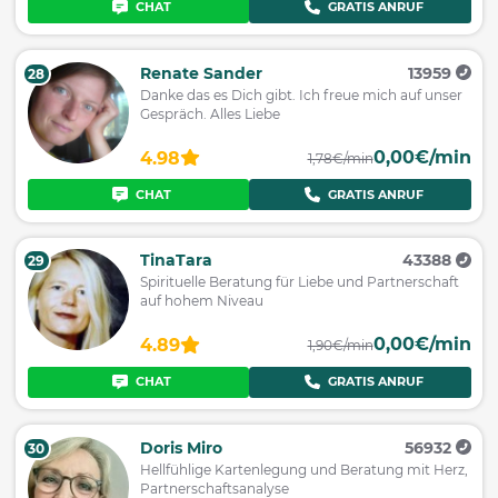
CHAT
GRATIS ANRUF
Renate Sander
13959
28
Danke das es Dich gibt. Ich freue mich auf unser
Gespräch. Alles Liebe
0,00€/min
4.98
1,78€/min
CHAT
GRATIS ANRUF
TinaTara
43388
29
Spirituelle Beratung für Liebe und Partnerschaft
auf hohem Niveau
0,00€/min
4.89
1,90€/min
CHAT
GRATIS ANRUF
Doris Miro
56932
30
Hellfühlige Kartenlegung und Beratung mit Herz,
Partnerschaftsanalyse