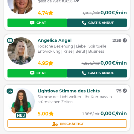
geistige Welt.#369614❤
0,00€/min
4.74
1,98€/min
CHAT
GRATIS ANRUF
Angelica Angel
2139
55
Toxische Beziehung | Liebe | Spirituelle
Entwicklung | Krise | Beruf | Business
0,00€/min
4.95
4,85€/min
CHAT
GRATIS ANRUF
Lightlove Stimme des Lichts
75
56
Stimme der Lichtwelten – Ihr Kompass in
stürmischen Zeiten
0,00€/min
5.00
1,88€/min
NEU
BESCHÄFTIGT