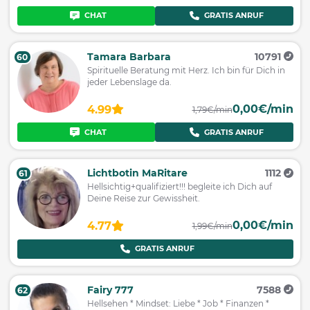
CHAT
GRATIS ANRUF
Tamara Barbara
10791
60
Spirituelle Beratung mit Herz. Ich bin für Dich in
jeder Lebenslage da.
0,00€/min
4.99
1,79€/min
CHAT
GRATIS ANRUF
Lichtbotin MaRitare
1112
61
Hellsichtig+qualifiziert!!! begleite ich Dich auf
Deine Reise zur Gewissheit.
0,00€/min
4.77
1,99€/min
GRATIS ANRUF
Fairy 777
7588
62
Hellsehen * Mindset: Liebe * Job * Finanzen *