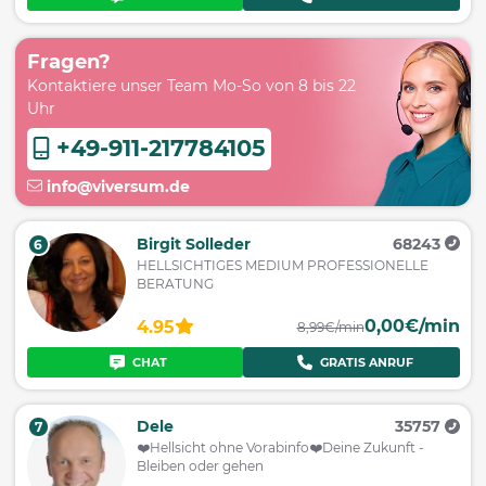
Fragen?
Kontaktiere unser Team Mo-So von 8 bis 22
Uhr
+49-911-217784105
info@viversum.de
Birgit Solleder
68243
6
HELLSICHTIGES MEDIUM PROFESSIONELLE
BERATUNG
0,00€/min
4.95
8,99€/min
CHAT
GRATIS ANRUF
Dele
35757
7
❤️️Hellsicht ohne Vorabinfo❤️️Deine Zukunft -
Bleiben oder gehen