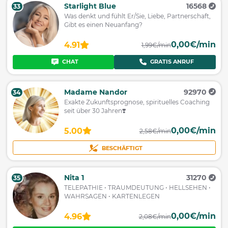
Starlight Blue
16568
33
Was denkt und fühlt Er/Sie, Liebe, Partnerschaft,
Gibt es einen Neuanfang?
0,00€/min
4.91
1,99€/min
CHAT
GRATIS ANRUF
Madame Nandor
92970
34
Exakte Zukunftsprognose, spirituelles Coaching
seit über 30 Jahren❣️
0,00€/min
5.00
2,58€/min
BESCHÄFTIGT
Nita 1
31270
35
TELEPATHIE • TRAUMDEUTUNG • HELLSEHEN •
WAHRSAGEN • KARTENLEGEN
0,00€/min
4.96
2,08€/min