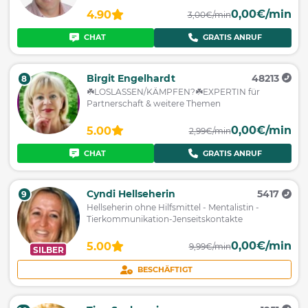
0,00€/min
4.90
3,00€/min
CHAT
GRATIS ANRUF
Birgit Engelhardt
48213
8
☘️LOSLASSEN/KÄMPFEN?☘️EXPERTIN für
Partnerschaft & weitere Themen
0,00€/min
5.00
2,99€/min
CHAT
GRATIS ANRUF
Cyndi Hellseherin
5417
9
Hellseherin ohne Hilfsmittel - Mentalistin -
Tierkommunikation-Jenseitskontakte
0,00€/min
5.00
9,99€/min
SILBER
BESCHÄFTIGT