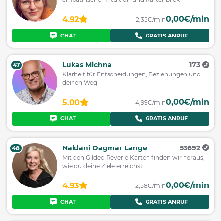
0,00€/min
4.92
2,35€/min
CHAT
GRATIS ANRUF
Lukas Michna
173
47
Klarheit für Entscheidungen, Beziehungen und
deinen Weg
0,00€/min
5.00
4,99€/min
CHAT
GRATIS ANRUF
Naldani Dagmar Lange
53692
48
Mit den Gilded Reverie Karten finden wir heraus,
wie du deine Ziele erreichst.
0,00€/min
4.93
2,58€/min
CHAT
GRATIS ANRUF