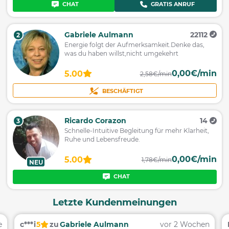
CHAT
GRATIS ANRUF
Gabriele Aulmann
22112
2
Energie folgt der Aufmerksamkeit.Denke das,
was du haben willst,nicht umgekehrt
0,00€/min
5.00
2,58€/min
BESCHÄFTIGT
Ricardo Corazon
14
3
Schnelle-Intuitive Begleitung für mehr Klarheit,
Ruhe und Lebensfreude.
0,00€/min
5.00
1,78€/min
NEU
CHAT
Letzte Kundenmeinungen
e
c***i
5
zu
Gabriele Aulmann
vor 2 Wochen