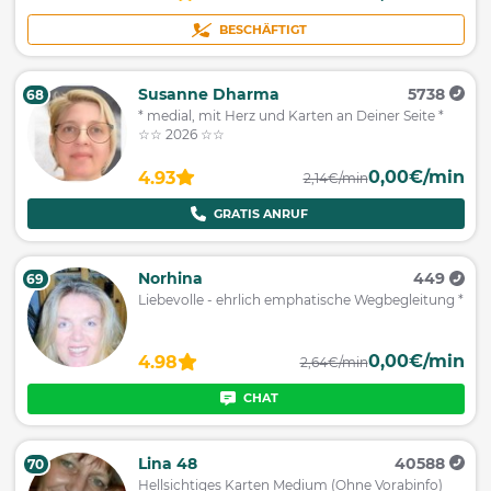
BESCHÄFTIGT
Susanne Dharma
5738
68
* medial, mit Herz und Karten an Deiner Seite *
☆☆ 2026 ☆☆
0,00€/min
4.93
2,14€/min
GRATIS ANRUF
Norhina
449
69
Liebevolle - ehrlich emphatische Wegbegleitung *
0,00€/min
4.98
2,64€/min
CHAT
Lina 48
40588
70
Hellsichtiges Karten Medium (Ohne Vorabinfo)