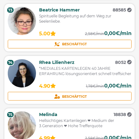
Beatrice Hammer
88585
73
Spirituelle Begleitung auf dem Weg zur
Seelenliebe.
0,00€/min
5.00
2,58€/min
BESCHÄFTIGT
Rhea Lilienherz
8052
74
*MEDIALES KARTENLEGEN 40 JAHRE
ERFAHRUNG lösungsorientiert schnell treffsicher
0,00€/min
4.90
1,78€/min
BESCHÄFTIGT
Melinda
18838
75
Hellsichtiges Kartenlegen ❤ Medium der
3.Generation ❤ Hohe Trefferquote
0,00€/min
4.99
2,58€/min