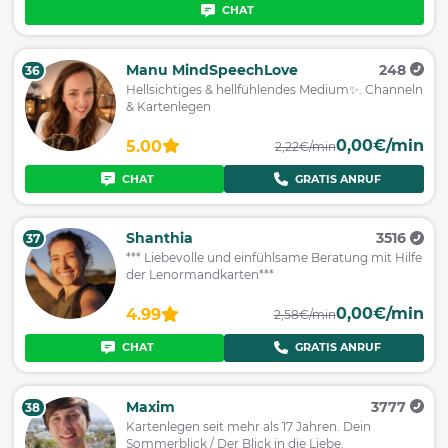
CHAT
Manu MindSpeechLove
248
36
Hellsichtiges & hellfühlendes Medium✨️. Channeln
& Kartenlegen
0,00€/min
5.00
2,22€/min
CHAT
GRATIS ANRUF
Shanthia
3516
37
*** Liebevolle und einfühlsame Beratung mit Hilfe
der Lenormandkarten***
0,00€/min
4.99
2,58€/min
CHAT
GRATIS ANRUF
Maxim
3777
38
Kartenlegen seit mehr als 17 Jahren. Dein
Sommerblick / Der Blick in die Liebe.