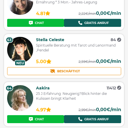
Ernährung * 3 Mon.- Jahres-Legung
0,00€/min
4.81
2,22€/min
CHAT
GRATIS ANRUF
Stella Celeste
84
63
Spirituelle Beratung mit Tarot und Lenormand
,Pendel
0,00€/min
5.00
2,59€/min
NEU
BESCHÄFTIGT
Aakira
11412
64
25 J.Erfahrung Neugierig?Blick hinter die
Kulissen bringt Klarheit
0,00€/min
4.97
2,99€/min
CHAT
GRATIS ANRUF