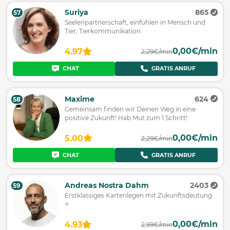
Suriya
865
57
Seelenpartnerschaft, einfühlen in Mensch und
Tier, Tierkommunikation
0,00€/min
4.97
2,29€/min
CHAT
GRATIS ANRUF
Maxime
624
58
Gemeinsam finden wir Deinen Weg in eine
positive Zukunft! Hab Mut zum 1.Schritt!
0,00€/min
5.00
2,29€/min
CHAT
GRATIS ANRUF
Andreas Nostra Dahm
2403
59
Erstklassiges Kartenlegen mit Zukunftsdeutung
⭐️
0,00€/min
4.93
2,99€/min