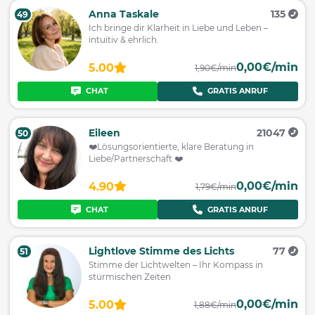
Anna Taskale
135
49
Ich bringe dir Klarheit in Liebe und Leben –
intuitiv & ehrlich.
0,00€/min
5.00
1,90€/min
CHAT
GRATIS ANRUF
Eileen
21047
50
❤️Lösungsorientierte, klare Beratung in
Liebe/Partnerschaft ❤️
0,00€/min
4.90
1,79€/min
CHAT
GRATIS ANRUF
Lightlove Stimme des Lichts
77
51
Stimme der Lichtwelten – Ihr Kompass in
stürmischen Zeiten
0,00€/min
5.00
1,88€/min