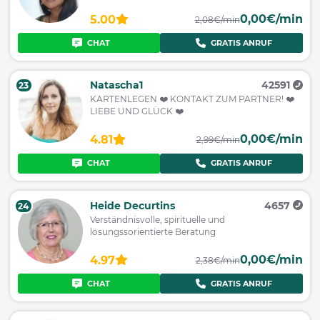
0,00€/min
5.00
2,08€/min
CHAT
GRATIS ANRUF
Natascha1
42591
23
KARTENLEGEN ❤️ KONTAKT ZUM PARTNER! ❤️
LIEBE UND GLÜCK ❤️
0,00€/min
4.81
2,99€/min
CHAT
GRATIS ANRUF
Heide Decurtins
4657
24
Verständnisvolle, spirituelle und
lösungssorientierte Beratung
0,00€/min
4.97
2,38€/min
CHAT
GRATIS ANRUF