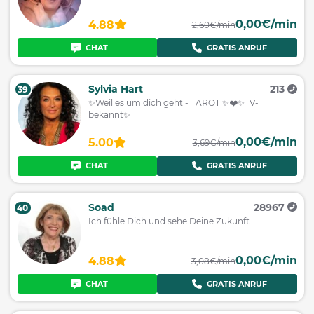
0,00€/min
4.88
2,60€/min
CHAT
GRATIS ANRUF
Sylvia Hart
213
39
✨Weil es um dich geht - TAROT ✨❤️✨TV-
bekannt✨
0,00€/min
5.00
3,69€/min
CHAT
GRATIS ANRUF
Soad
28967
40
Ich fühle Dich und sehe Deine Zukunft
0,00€/min
4.88
3,08€/min
CHAT
GRATIS ANRUF