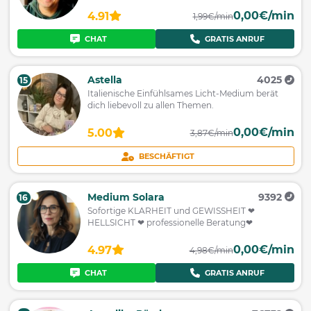
0,00€/min
4.91
1,99€/min
CHAT
GRATIS ANRUF
Astella
4025
15
Italienische Einfühlsames Licht-Medium berät
dich liebevoll zu allen Themen.
0,00€/min
5.00
3,87€/min
BESCHÄFTIGT
Medium Solara
9392
16
Sofortige KLARHEIT und GEWISSHEIT ❤
HELLSICHT ❤ professionelle Beratung❤
0,00€/min
4.97
4,98€/min
CHAT
GRATIS ANRUF