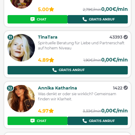
0,00€/min
5.00
2,79€/min
CHAT
GRATIS ANRUF
TinaTara
43393
31
Spirituelle Beratung für Liebe und Partnerschaft
auf hohem Niveau
0,00€/min
4.89
1,90€/min
GRATIS ANRUF
Annika Katharina
1422
32
Was denkt er oder sie wirklich? Gemeinsam
finden wir Klarheit.
0,00€/min
4.97
3,33€/min
CHAT
GRATIS ANRUF