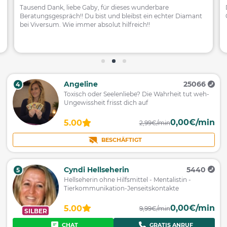
Tausend Dank, liebe Gaby, für dieses wunderbare
Beratungsgespräch!! Du bist und bleibst ein echter Diamant
bei Viversum. Wie immer absolut hilfreich!!
Angeline
25066
4
Toxisch oder Seelenliebe? Die Wahrheit tut weh-
Ungewissheit frisst dich auf
0,00€/min
5.00
2,99€/min
BESCHÄFTIGT
Cyndi Hellseherin
5440
5
Hellseherin ohne Hilfsmittel - Mentalistin -
Tierkommunikation-Jenseitskontakte
0,00€/min
5.00
9,99€/min
SILBER
CHAT
GRATIS ANRUF