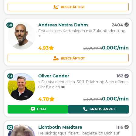
BESCHÄFTIGT
Andreas Nostra Dahm
2404
60
Erstklassiges Kartenlegen mit Zukunftsdeutung
⭐️
0,00€/min
4.93
2,99€/min
BESCHÄFTIGT
Oliver Gander
162
61
✨Du bist nicht allein. 30 J. Erfahrung & ein offenes
Ohr für dich ❤️
0,00€/min
4.78
2,39€/min
CHAT
GRATIS ANRUF
Lichtbotin MaRitare
1116
62
Hellsichtig+qualifiziert!!! begleite ich Dich auf