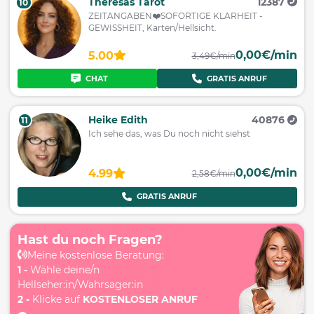
Theresas Tarot
12387
10
ZEITANGABEN❤️SOFORTIGE KLARHEIT -
GEWISSHEIT, Karten/Hellsicht.
0,00€/min
5.00
3,49€/min
CHAT
GRATIS ANRUF
Heike Edith
40876
11
Ich sehe das, was Du noch nicht siehst
0,00€/min
4.99
2,58€/min
GRATIS ANRUF
Hast du noch Fragen?
Meine kostenlose Beratung:
1 -
Wähle deine/n
Hellseher:in/Wahrsager:in
2 -
Klicke auf
KOSTENLOSER ANRUF