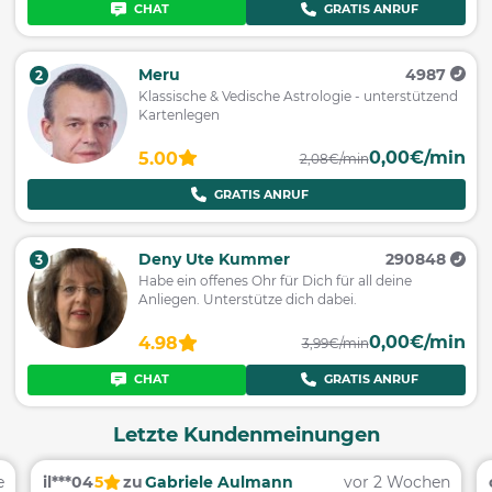
CHAT
GRATIS ANRUF
Meru
4987
2
Klassische & Vedische Astrologie - unterstützend
Kartenlegen
0,00€/min
5.00
2,08€/min
GRATIS ANRUF
Deny Ute Kummer
290848
3
Habe ein offenes Ohr für Dich für all deine
Anliegen. Unterstütze dich dabei.
0,00€/min
4.98
3,99€/min
CHAT
GRATIS ANRUF
Letzte Kundenmeinungen
e
il***04
5
zu
Gabriele Aulmann
vor 2 Wochen