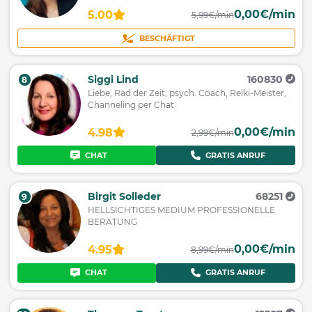
0,00€/min
5.00
5,99€/min
BESCHÄFTIGT
Siggi Lind
160830
8
Liebe, Rad der Zeit, psych. Coach, Reiki-Meister,
Channeling per Chat
0,00€/min
4.98
2,99€/min
CHAT
GRATIS ANRUF
Birgit Solleder
68251
9
HELLSICHTIGES MEDIUM PROFESSIONELLE
BERATUNG
0,00€/min
4.95
8,99€/min
CHAT
GRATIS ANRUF