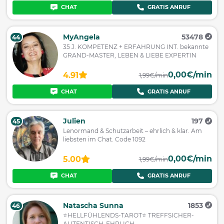
CHAT
GRATIS ANRUF
MyAngela
53478
44
35 J. KOMPETENZ + ERFAHRUNG INT. bekannte
GRAND-MASTER, LEBEN & LIEBE EXPERTIN
0,00€/min
4.91
1,99€/min
CHAT
GRATIS ANRUF
Julien
197
45
Lenormand & Schutzarbeit – ehrlich & klar. Am
liebsten im Chat. Code 1092
0,00€/min
5.00
1,99€/min
CHAT
GRATIS ANRUF
Natascha Sunna
1853
46
⭐HELLFÜHLENDS-TAROT⭐ TREFFSICHER-
AUTENTISCH-EHRLICH