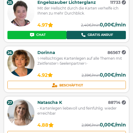
Engelszauber Lichterglanz
11733
25
Mit der Hellsicht durch die Karten verhelfe ich
Ihnen zu mehr Durchblick.
0,00€/min
4.97
2,40€/min
CHAT
GRATIS ANRUF
Dorinna
86567
26
✨Hellsichtiges Kartenlegen auf alle Themen mit
Zeitfenster✨Seelenpartner✨
0,00€/min
4.92
2,39€/min
BESCHÄFTIGT
Natascha K
88714
27
- Kartenlegen liebevoll und feinfühlig wieder
erreichbar
0,00€/min
4.88
2,99€/min