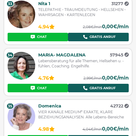
Nita 1
31277
33
TELEPATHIE • TRAUMDEUTUNG • HELLSEHEN •
WAHRSAGEN • KARTENLEGEN
0,00€/min
4.94
2,08€/min
CHAT
GRATIS ANRUF
MARIA- MAGDALENA
57945
34
Lebensberatung für alle Themen, Hellsehen u. -
fühlen, Coaching. Engelhilfe.
0,00€/min
4.76
2,99€/min
CHAT
GRATIS ANRUF
Domenica
42722
35
VIER KANÄLE MEDIUM* EXAKTE, KLARE
BEZIEHUNGSANALYSEN. Alle Lebens-Bereiche
0,00€/min
4.98
4,04€/min