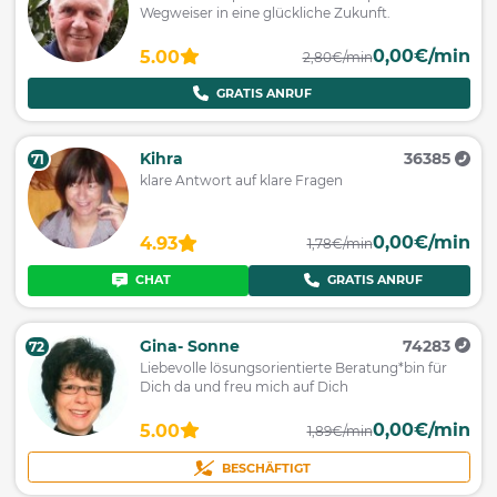
Wegweiser in eine glückliche Zukunft.
0,00€/min
5.00
2,80€/min
GRATIS ANRUF
Kihra
36385
71
klare Antwort auf klare Fragen
0,00€/min
4.93
1,78€/min
CHAT
GRATIS ANRUF
Gina- Sonne
74283
72
Liebevolle lösungsorientierte Beratung*bin für
Dich da und freu mich auf Dich
0,00€/min
5.00
1,89€/min
BESCHÄFTIGT