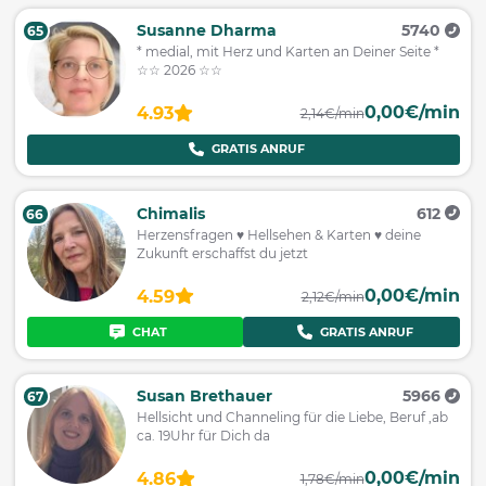
Susanne Dharma
5740
65
* medial, mit Herz und Karten an Deiner Seite *
☆☆ 2026 ☆☆
0,00€/min
4.93
2,14€/min
GRATIS ANRUF
Chimalis
612
66
Herzensfragen ♥ Hellsehen & Karten ♥ deine
Zukunft erschaffst du jetzt
0,00€/min
4.59
2,12€/min
CHAT
GRATIS ANRUF
Susan Brethauer
5966
67
Hellsicht und Channeling für die Liebe, Beruf ,ab
ca. 19Uhr für Dich da
0,00€/min
4.86
1,78€/min