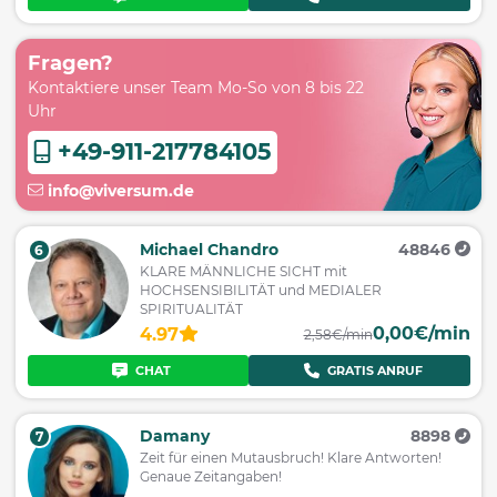
Fragen?
Kontaktiere unser Team Mo-So von 8 bis 22
Uhr
+49-911-217784105
info@viversum.de
Michael Chandro
48846
6
KLARE MÄNNLICHE SICHT mit
HOCHSENSIBILITÄT und MEDIALER
SPIRITUALITÄT
0,00€/min
4.97
2,58€/min
CHAT
GRATIS ANRUF
Damany
8898
7
Zeit für einen Mutausbruch! Klare Antworten!
Genaue Zeitangaben!