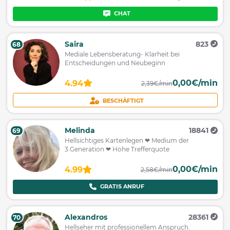
CHAT
Saira
823
68
Mediale Lebensberatung- Klarheit bei
Entscheidungen und Neubeginn
0,00€/min
4.94
2,39€/min
BESCHÄFTIGT
Melinda
18841
69
Hellsichtiges Kartenlegen ❤ Medium der
3.Generation ❤ Hohe Trefferquote
0,00€/min
4.99
2,58€/min
GRATIS ANRUF
Alexandros
28361
70
Hellseher mit professionellem Anspruch.