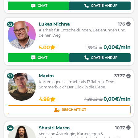
CHAT
GRATIS ANRUF
Lukas Michna
176
52
Klarheit für Entscheidungen, Beziehungen und
deinen Weg
0,00€/min
5.00
4,99€/min
CHAT
GRATIS ANRUF
Maxim
3777
53
Kartenlegen seit mehr als 17 Jahren. Dein
Sommerblick / Der Blick in die Liebe.
0,00€/min
4.98
4,99€/min
BESCHÄFTIGT
Shastri Marco
1037
54
Vedische Astrologie, Kartenlegen &