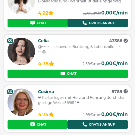
Blokadenlösung- Wahrheit ist der einzige Weg
0,00€/min
4.92
3,99€/min
CHAT
GRATIS ANRUF
Celia
43386
55
@~~ >---Liebevolle Beratung & Lebenshilfe---<
~~@
0,00€/min
4.78
2,58€/min
CHAT
Cosima
8789
56
❤ Kartenlegen mit Herz und Führung durch die
geistige Welt.#369614❤
0,00€/min
4.74
1,98€/min
CHAT
GRATIS ANRUF