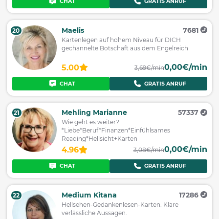
CHAT
GRATIS ANRUF
Maelis
7681
20
Kartenlegen auf hohem Niveau für DICH
gechannelte Botschaft aus dem Engelreich
0,00€/min
5.00
3,69€/min
CHAT
GRATIS ANRUF
Mehling Marianne
57337
21
Wie geht es weiter?
*Liebe*Beruf*Finanzen*Einfühlsames
Reading*Hellsicht+Karten
0,00€/min
4.96
3,08€/min
CHAT
GRATIS ANRUF
Medium Kitana
17286
22
Hellsehen-Gedankenlesen-Karten. Klare
verlässliche Aussagen.