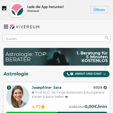
×
Lade die App herunter!
Öffnen
Viversum
1. Beratung für
Astrologie: TOP
5 Minuten
BERATER
KOSTENLOS
Astrologie
ANRUF UND CHAT
Josephine- Sara
9509
1
☎️ FÜR AUG´26: Finde Antworten & Kompetenz:
Karten & Astro helfen ❤️
0,00€/min
4.77
3,08€/min