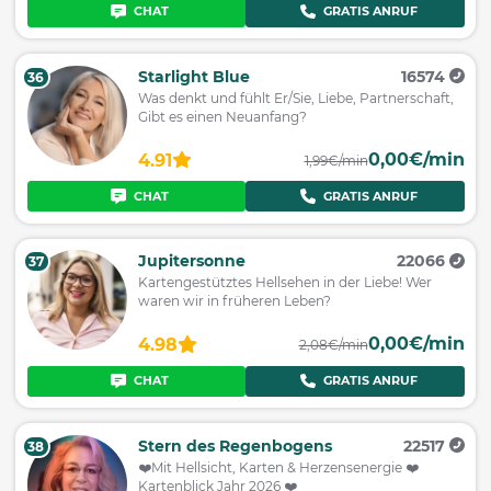
CHAT
GRATIS ANRUF
Starlight Blue
16574
36
Was denkt und fühlt Er/Sie, Liebe, Partnerschaft,
Gibt es einen Neuanfang?
0,00€/min
4.91
1,99€/min
CHAT
GRATIS ANRUF
Jupitersonne
22066
37
Kartengestütztes Hellsehen in der Liebe! Wer
waren wir in früheren Leben?
0,00€/min
4.98
2,08€/min
CHAT
GRATIS ANRUF
Stern des Regenbogens
22517
38
❤️Mit Hellsicht, Karten & Herzensenergie ❤️
Kartenblick Jahr 2026 ❤️