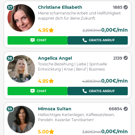
Christiane Elisabeth
1885
57
Meine schamanische Arbeit und Hellfühligkeit
wappnet dich für deine Zukunft.
0,00€/min
4.95
2,20€/min
CHAT
GRATIS ANRUF
Angelica Angel
2139
58
Toxische Beziehung | Liebe | Spirituelle
Entwicklung | Krise | Beruf | Business
0,00€/min
4.95
4,85€/min
CHAT
GRATIS ANRUF
Mimoza Sultan
66854
59
Hellsichtiges Kartenlegen, Kaffeesatzlesen,
Pendeln. Kazanlar Tarotkarten!
0,00€/min
5.00
3,80€/min