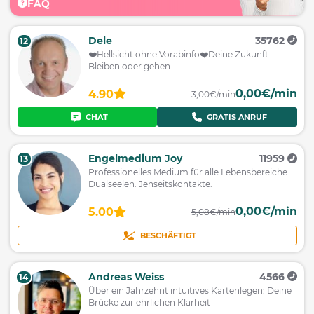
FAQ
Dele
35762
12
❤️️Hellsicht ohne Vorabinfo❤️️Deine Zukunft -
Bleiben oder gehen
0,00€/min
4.90
3,00€/min
CHAT
GRATIS ANRUF
Engelmedium Joy
11959
13
Professionelles Medium für alle Lebensbereiche.
Dualseelen. Jenseitskontakte.
0,00€/min
5.00
5,08€/min
BESCHÄFTIGT
Andreas Weiss
4566
14
Über ein Jahrzehnt intuitives Kartenlegen: Deine
Brücke zur ehrlichen Klarheit