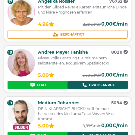
Angelika Rössler
76732
17
Mit den Gilded Reverie Karten erstaunliche Dinge
und klare Prognosen erfahren
0,00€/min
4.96
2,39€/min
BESCHÄFTIGT
Andrea Meyer Tanisha
80211
18
Niveauvolle Beratung u.a.mit meinem
selbsterstellen, exklusivem Spezialdeck!
0,00€/min
5.00
2,58€/min
CHAT
GRATIS ANRUF
Medium Johannes
5094
19
DEIN KLARSICHT-BLICK© hellhörendes
hellwissendes Medium#Exakt Wissen Was
Kommt
0,00€/min
5.00
8,99€/min
SILBER