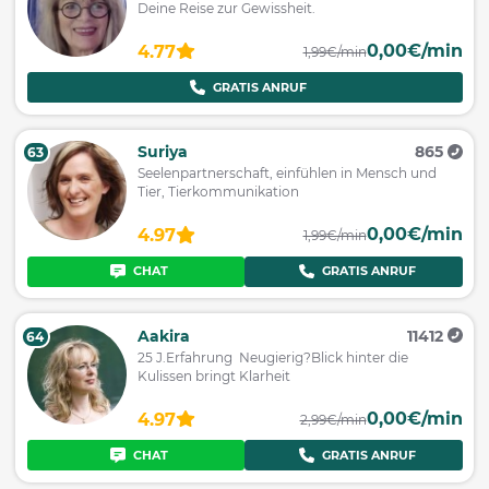
Deine Reise zur Gewissheit.
0,00€/min
4.77
1,99€/min
GRATIS ANRUF
Suriya
865
63
Seelenpartnerschaft, einfühlen in Mensch und
Tier, Tierkommunikation
0,00€/min
4.97
1,99€/min
CHAT
GRATIS ANRUF
Aakira
11412
64
25 J.Erfahrung Neugierig?Blick hinter die
Kulissen bringt Klarheit
0,00€/min
4.97
2,99€/min
CHAT
GRATIS ANRUF