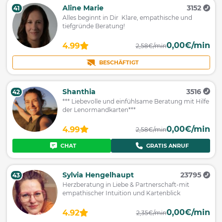
Aline Marie
3152
41
Alles beginnt in Dir Klare, empathische und
tiefgründe Beratung!
0,00€/min
4.99
2,58€/min
BESCHÄFTIGT
Shanthia
3516
42
*** Liebevolle und einfühlsame Beratung mit Hilfe
der Lenormandkarten***
0,00€/min
4.99
2,58€/min
CHAT
GRATIS ANRUF
Sylvia Hengelhaupt
23795
43
Herzberatung in Liebe & Partnerschaft-mit
empathischer Intuition und Kartenblick
0,00€/min
4.92
2,35€/min