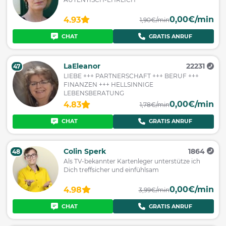
0,00€/min
4.93
1,90€/min
CHAT
GRATIS ANRUF
LaEleanor
22231
47
LIEBE +++ PARTNERSCHAFT +++ BERUF +++
FINANZEN +++ HELLSINNIGE
LEBENSBERATUNG
0,00€/min
4.83
1,78€/min
CHAT
GRATIS ANRUF
Colin Sperk
1864
48
Als TV-bekannter Kartenleger unterstütze ich
Dich treffsicher und einfühlsam
0,00€/min
4.98
3,99€/min
CHAT
GRATIS ANRUF