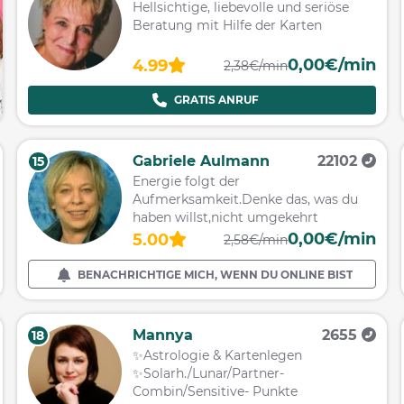
Hellsichtige, liebevolle und seriöse
Beratung mit Hilfe der Karten
0,00€/min
4.99
2,38€/min
GRATIS ANRUF
Gabriele Aulmann
22102
15
Energie folgt der
Aufmerksamkeit.Denke das, was du
haben willst,nicht umgekehrt
0,00€/min
5.00
2,58€/min
BENACHRICHTIGE MICH, WENN DU ONLINE BIST
Mannya
2655
18
✨Astrologie & Kartenlegen
✨Solarh./Lunar/Partner-
Combin/Sensitive- Punkte