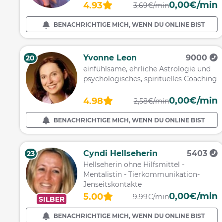
0,00€/min
4.93
3,69€/min
BENACHRICHTIGE MICH, WENN DU ONLINE BIST
Yvonne Leon
9000
20
einfühlsame, ehrliche Astrologie und
psychologisches, spirituelles Coaching
0,00€/min
4.98
2,58€/min
BENACHRICHTIGE MICH, WENN DU ONLINE BIST
Cyndi Hellseherin
5403
23
Hellseherin ohne Hilfsmittel -
Mentalistin - Tierkommunikation-
Jenseitskontakte
0,00€/min
5.00
9,99€/min
SILBER
BENACHRICHTIGE MICH, WENN DU ONLINE BIST