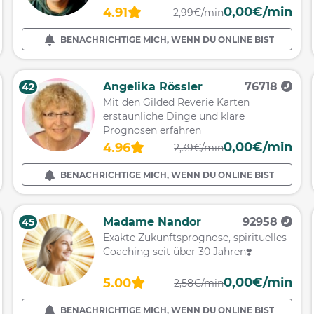
0,00€/min
4.91
2,99€/min
BENACHRICHTIGE MICH, WENN DU ONLINE BIST
Angelika Rössler
76718
42
Mit den Gilded Reverie Karten
erstaunliche Dinge und klare
Prognosen erfahren
0,00€/min
4.96
2,39€/min
BENACHRICHTIGE MICH, WENN DU ONLINE BIST
Madame Nandor
92958
45
Exakte Zukunftsprognose, spirituelles
Coaching seit über 30 Jahren❣️
0,00€/min
5.00
2,58€/min
BENACHRICHTIGE MICH, WENN DU ONLINE BIST