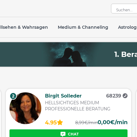
llsehen & Wahrsagen
Medium & Channeling
Astrolog
R
1. Be
Birgit Solleder
68239
2
HELLSICHTIGES MEDIUM
PROFESSIONELLE BERATUNG
0,00€/min
4.95
8,99€/min
CHAT