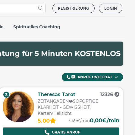
REGISTRIERUNG
LOGIN
ie
Spirituelles Coaching
ratung für 5 Minuten KOSTENLOS
ANRUF UND CHAT
Theresas Tarot
12326
3
ZEITANGABEN❤️SOFORTIGE
KLARHEIT - GEWISSHEIT,
Karten/Hellsicht.
0,00€/min
5.00
3,49€/min
GRATIS ANRUF