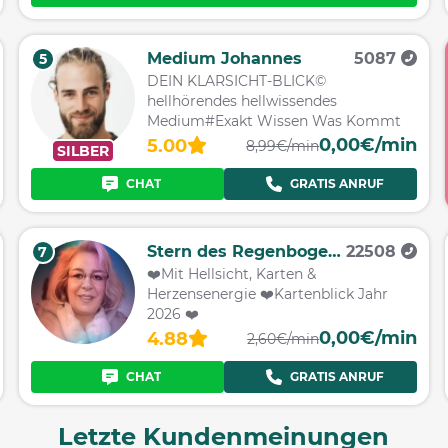
Medium Johannes
5087
5
DEIN KLARSICHT-BLICK©
hellhörendes hellwissendes
Medium#Exakt Wissen Was Kommt
0,00€/min
5.00
8,99€/min
SILBER
CHAT
GRATIS ANRUF
Stern des Regenbogens
22508
7
❤️Mit Hellsicht, Karten &
Herzensenergie ❤️Kartenblick Jahr
2026 ❤️
0,00€/min
4.88
2,60€/min
CHAT
GRATIS ANRUF
Letzte Kundenmeinungen