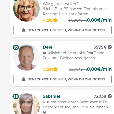
Wie geht es weiter?
*Liebe*Beruf*Finanzen*Einfühlsames
Reading*Hellsicht+Karten
0,00€/min
4.96
3,08€/min
BENACHRICHTIGE MICH, WENN DU ONLINE BIST
Dele
35754
35
❤️️Hellsicht ohne Vorabinfo❤️️Deine
Zukunft - Bleiben oder gehen
0,00€/min
4.90
3,33€/min
BENACHRICHTIGE MICH, WENN DU ONLINE BIST
Sabthiel
72038
38
Nur mit einer klaren Sicht kannst Du
Deine Richtung und Dein Ziel finden.
❤️