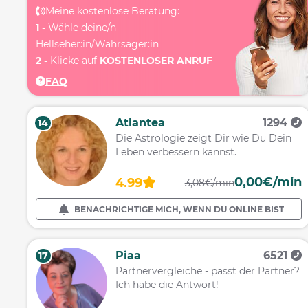
Meine kostenlose Beratung:
1 -
Wähle deine/n
Hellseher:in/Wahrsager:in
2 -
Klicke auf
KOSTENLOSER ANRUF
FAQ
Atlantea
1294
14
Die Astrologie zeigt Dir wie Du Dein
Leben verbessern kannst.
0,00€/min
4.99
3,08€/min
BENACHRICHTIGE MICH, WENN DU ONLINE BIST
Piaa
6521
17
Partnervergleiche - passt der Partner?
Ich habe die Antwort!