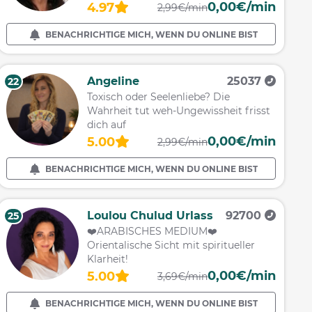
0,00€/min
4.97
2,99€/min
BENACHRICHTIGE MICH, WENN DU ONLINE BIST
Angeline
25037
22
Toxisch oder Seelenliebe? Die
Wahrheit tut weh-Ungewissheit frisst
dich auf
0,00€/min
5.00
2,99€/min
BENACHRICHTIGE MICH, WENN DU ONLINE BIST
Loulou Chulud Urlass
92700
25
❤️ARABISCHES MEDIUM❤️
Orientalische Sicht mit spiritueller
Klarheit!
0,00€/min
5.00
3,69€/min
BENACHRICHTIGE MICH, WENN DU ONLINE BIST