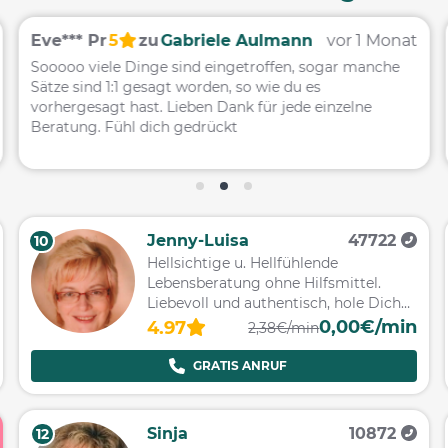
Eve*** Pr
5
zu
Gabriele Aulmann
vor 1 Monat
Sooooo viele Dinge sind eingetroffen, sogar manche
L
Sätze sind 1:1 gesagt worden, so wie du es
T
vorhergesagt hast. Lieben Dank für jede einzelne
w
Beratung. Fühl dich gedrückt
g
Jenny-Luisa
47722
10
Hellsichtige u. Hellfühlende
Lebensberatung ohne Hilfsmittel.
Liebevoll und authentisch, hole Dich
dort ab, wo Du stehst!
0,00€/min
4.97
2,38€/min
GRATIS ANRUF
Sinja
10872
12