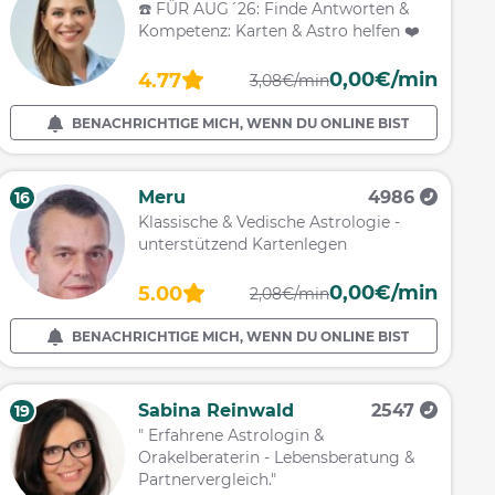
☎️ FÜR AUG´26: Finde Antworten &
Kompetenz: Karten & Astro helfen ❤️
0,00€/min
4.77
3,08€/min
BENACHRICHTIGE MICH, WENN DU ONLINE BIST
Meru
4986
16
Klassische & Vedische Astrologie -
unterstützend Kartenlegen
0,00€/min
5.00
2,08€/min
BENACHRICHTIGE MICH, WENN DU ONLINE BIST
Sabina Reinwald
2547
19
" Erfahrene Astrologin &
Orakelberaterin - Lebensberatung &
Partnervergleich."