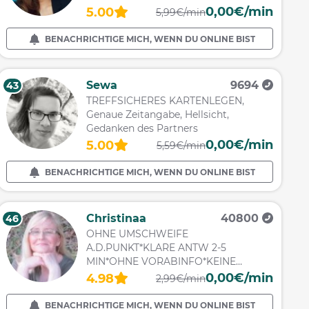
0,00€/min
5.00
5,99€/min
BENACHRICHTIGE MICH, WENN DU ONLINE BIST
Sewa
9694
43
TREFFSICHERES KARTENLEGEN,
Genaue Zeitangabe, Hellsicht,
Gedanken des Partners
0,00€/min
5.00
5,59€/min
BENACHRICHTIGE MICH, WENN DU ONLINE BIST
Christinaa
40800
46
OHNE UMSCHWEIFE
A.D.PUNKT*KLARE ANTW 2-5
MIN*OHNE VORABINFO*KEINE
MÄRCHENSTUNDE
0,00€/min
4.98
2,99€/min
BENACHRICHTIGE MICH, WENN DU ONLINE BIST