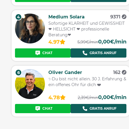
Medium Solara
9371
4
Sofortige KLARHEIT und GEWISSHEIT
❤ HELLSICHT ❤ professionelle
Beratung❤
0,00€/min
4.97
5,99€/min
CHAT
GRATIS ANRUF
Oliver Gander
162
6
✨Du bist nicht allein. 30 J. Erfahrung &
ein offenes Ohr für dich ❤️
0,00€/min
4.78
2,39€/min
CHAT
GRATIS ANRUF