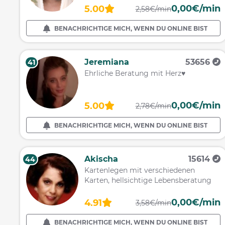
0,00€/min
5.00
2,58€/min
BENACHRICHTIGE MICH, WENN DU ONLINE BIST
Jeremiana
53656
41
Ehrliche Beratung mit Herz♥
0,00€/min
5.00
2,78€/min
BENACHRICHTIGE MICH, WENN DU ONLINE BIST
Akischa
15614
44
Kartenlegen mit verschiedenen
Karten, hellsichtige Lebensberatung
0,00€/min
4.91
3,58€/min
BENACHRICHTIGE MICH, WENN DU ONLINE BIST