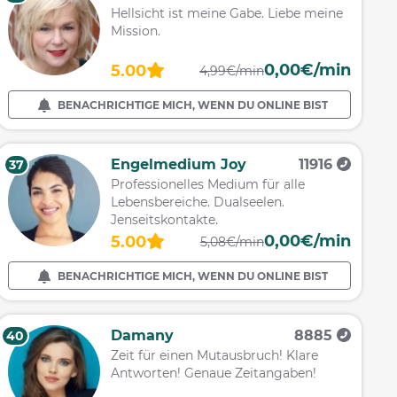
Hellsicht ist meine Gabe. Liebe meine
Mission.
0,00€/min
5.00
4,99€/min
BENACHRICHTIGE MICH, WENN DU ONLINE BIST
Engelmedium Joy
11916
37
Professionelles Medium für alle
Lebensbereiche. Dualseelen.
Jenseitskontakte.
0,00€/min
5.00
5,08€/min
BENACHRICHTIGE MICH, WENN DU ONLINE BIST
Damany
8885
40
Zeit für einen Mutausbruch! Klare
Antworten! Genaue Zeitangaben!