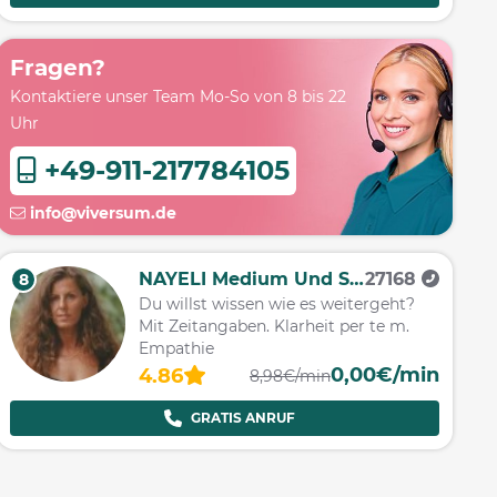
Fragen?
Kontaktiere unser Team Mo-So von 8 bis 22
Uhr
+49-911-217784105
info@viversum.de
NAYELI Medium Und Seherin
27168
8
Du willst wissen wie es weitergeht?
Mit Zeitangaben. Klarheit per te m.
Empathie
0,00€/min
4.86
8,98€/min
GRATIS ANRUF