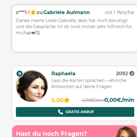
c***i
5
zu
Gabriele Aulmann
vor 1 Woche
Danke meine Liebe Gabriele, dass hat mich beruhigt
und die Gespräche nit dir sind immer sehr hilfreich für
mich🙏❤️🥰
Raphaela
2092
9
Lass die Karten sprechen – ehrliche
Antworten auf deine Fragen
0,00€/min
5.00
4,99€/min
GRATIS ANRUF
Hast du noch Fragen?