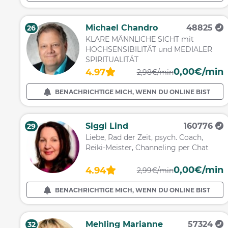
Michael Chandro
48825
26
KLARE MÄNNLICHE SICHT mit
HOCHSENSIBILITÄT und MEDIALER
SPIRITUALITÄT
0,00€/min
4.97
2,98€/min
BENACHRICHTIGE MICH, WENN DU ONLINE BIST
Siggi Lind
160776
29
Liebe, Rad der Zeit, psych. Coach,
Reiki-Meister, Channeling per Chat
0,00€/min
4.94
2,99€/min
BENACHRICHTIGE MICH, WENN DU ONLINE BIST
Mehling Marianne
57324
32