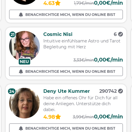
0,00€/min
4.63
1,79€/min
BENACHRICHTIGE MICH, WENN DU ONLINE BIST
Cosmic Nisi
6
21
Intuitive einfühlsame Astro und Tarot
Begleitung mit Herz
0,00€/min
3,33€/min
NEU
BENACHRICHTIGE MICH, WENN DU ONLINE BIST
Deny Ute Kummer
290742
24
Habe ein offenes Ohr für Dich für all
deine Anliegen. Unterstütze dich
dabei.
0,00€/min
4.98
3,99€/min
BENACHRICHTIGE MICH, WENN DU ONLINE BIST