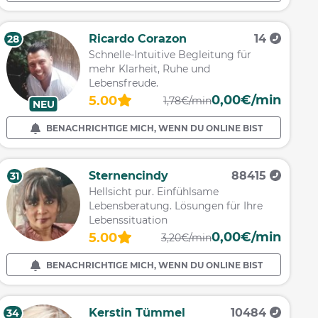
Ricardo Corazon
14
28
Schnelle-Intuitive Begleitung für
mehr Klarheit, Ruhe und
Lebensfreude.
0,00€/min
5.00
1,78€/min
NEU
BENACHRICHTIGE MICH, WENN DU ONLINE BIST
Sternencindy
88415
31
Hellsicht pur. Einfühlsame
Lebensberatung. Lösungen für Ihre
Lebenssituation
0,00€/min
5.00
3,20€/min
BENACHRICHTIGE MICH, WENN DU ONLINE BIST
Kerstin Tümmel
10484
34