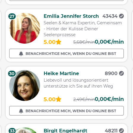
Emilia Jennifer Storch
43434
27
Seelen & Karma Expertin, Gemeinsam
- Hinter der Kulisse Deiner
Seelenprozesse
0,00€/min
5.00
5,68€/min
BENACHRICHTIGE MICH, WENN DU ONLINE BIST
Heike Martine
8900
30
Liebevoll und lösungsorientiert
unterstütze ich Sie auf ihren Weg
0,00€/min
5.00
2,49€/min
BENACHRICHTIGE MICH, WENN DU ONLINE BIST
Birgit Engelhardt
48211
33