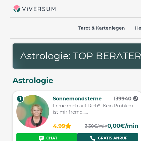
Tarot & Kartenlegen
He
Astrologie: TOP BERATE
Astrologie
Sonnemondsterne
139940
1
Freue mich auf Dich!!! Kein Problem
ist mir fremd......
0,00€/min
4.99
3,30€/min
CHAT
GRATIS ANRUF