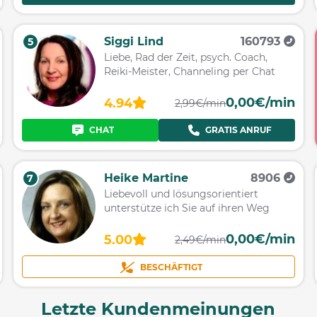
Siggi Lind
160793
5
Liebe, Rad der Zeit, psych. Coach,
Reiki-Meister, Channeling per Chat
0,00€/min
4.94
2,99€/min
CHAT
GRATIS ANRUF
Heike Martine
8906
7
Liebevoll und lösungsorientiert
unterstütze ich Sie auf ihren Weg
0,00€/min
5.00
2,49€/min
BESCHÄFTIGT
Letzte Kundenmeinungen