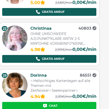
0,00€/min
5.00
2,58€/min
GRATIS ANRUF
Christinaa
40803
22
OHNE UMSCHWEIFE
A.D.PUNKT*KLARE ANTW 2-5
MIN*OHNE VORABINFO*KEINE
MÄRCHENSTUNDE
0,00€/min
4.98
2,99€/min
GRATIS ANRUF
Dorinna
86551
25
✨Hellsichtiges Kartenlegen auf alle
Themen mit
Zeitfenster✨Seelenpartner✨
0,00€/min
4.94
2,39€/min
CHAT