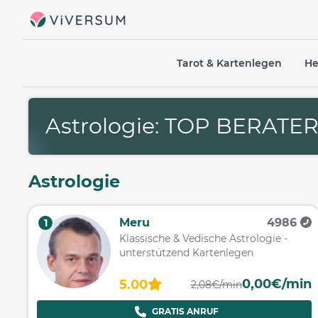
Tarot & Kartenlegen
He
Astrologie: TOP BERATE
Astrologie
Meru
4986
1
Klassische & Vedische Astrologie -
unterstützend Kartenlegen
0,00€/min
5.00
2,08€/min
GRATIS ANRUF