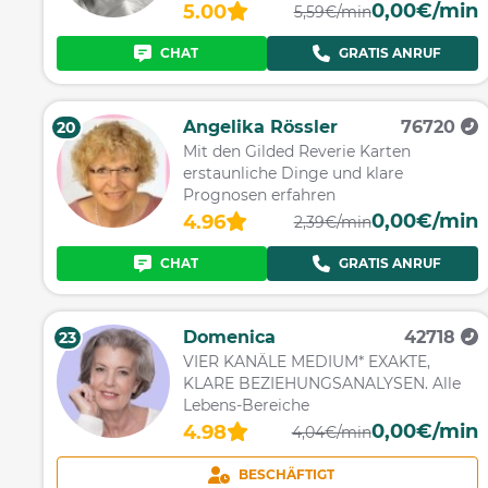
0,00€/min
5.00
5,59€/min
CHAT
GRATIS ANRUF
Angelika Rössler
76720
20
Mit den Gilded Reverie Karten
erstaunliche Dinge und klare
Prognosen erfahren
0,00€/min
4.96
2,39€/min
CHAT
GRATIS ANRUF
Domenica
42718
23
VIER KANÄLE MEDIUM* EXAKTE,
KLARE BEZIEHUNGSANALYSEN. Alle
Lebens-Bereiche
0,00€/min
4.98
4,04€/min
BESCHÄFTIGT