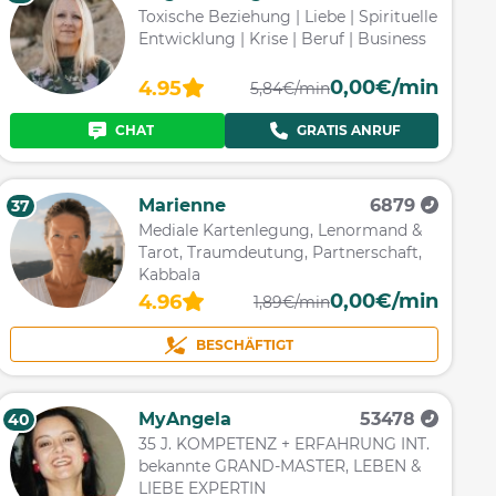
Toxische Beziehung | Liebe | Spirituelle
Entwicklung | Krise | Beruf | Business
0,00€/min
4.95
5,84€/min
CHAT
GRATIS ANRUF
Marienne
6879
37
Mediale Kartenlegung, Lenormand &
Tarot, Traumdeutung, Partnerschaft,
Kabbala
0,00€/min
4.96
1,89€/min
BESCHÄFTIGT
MyAngela
53478
40
35 J. KOMPETENZ + ERFAHRUNG INT.
bekannte GRAND-MASTER, LEBEN &
LIEBE EXPERTIN