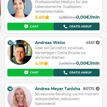
Professionelles Medium für alle
Lebensbereiche. Dualseelen.
Jenseitskontakte.
0,00€/min
5.00
5,08€/min
CHAT
GRATIS ANRUF
Andreas Weiss
4561
15
Über ein Jahrzehnt intuitives
Kartenlegen: Deine Brücke zur
ehrlichen Klarheit
0,00€/min
4.91
2,49€/min
CHAT
GRATIS ANRUF
Andrea Meyer Tanisha
80175
18
Niveauvolle Beratung u.a.mit meinem
selbsterstellen, exklusivem
Spezialdeck!