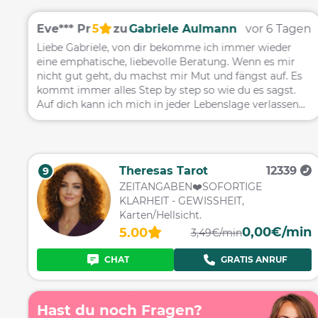
en
Eve*** Pr
5
zu
Gabriele Aulmann
vor 6 Tagen
Liebe Gabriele, von dir bekomme ich immer wieder
es
eine emphatische, liebevolle Beratung. Wenn es mir
nicht gut geht, du machst mir Mut und fängst auf. Es
kommt immer alles Step by step so wie du es sagst.
Auf dich kann ich mich in jeder Lebenslage verlassen
und das schon seit vielen Jahren. Fühl dich gedrückt
und ganz viele Grüße von Evelyn
Theresas Tarot
12339
9
ZEITANGABEN❤️SOFORTIGE
KLARHEIT - GEWISSHEIT,
Karten/Hellsicht.
0,00€/min
5.00
3,49€/min
CHAT
GRATIS ANRUF
Hast du noch Fragen?