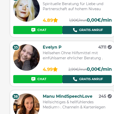
Spirituelle Beratung für Liebe und
Partnerschaft auf hohem Niveau
0,00€/min
4.89
1,90€/min
CHAT
GRATIS ANRUF
Evelyn P
4711
35
Hellsehen Ohne Hilfsmittel mit
einfühlsamer ehrlicher Beratung .
0,00€/min
4.99
2,99€/min
CHAT
GRATIS ANRUF
Manu MindSpeechLove
245
38
Hellsichtiges & hellfühlendes
Medium✨️. Channeln & Kartenlegen