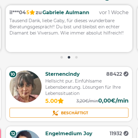
il***04
5
zu
Gabriele Aulmann
vor 1 Woche
Tausend Dank, liebe Gaby, für dieses wunderbare
Beratungsgespräch!! Du bist und bleibst ein echter
Diamant bei Viversum. Wie immer absolut hilfreich!!
Sternencindy
88422
10
Hellsicht pur. Einfühlsame
Lebensberatung. Lösungen für Ihre
Lebenssituation
0,00€/min
5.00
3,20€/min
BESCHÄFTIGT
Engelmedium Joy
11932
12