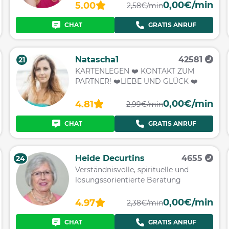
0,00€/min
5.00
2,58€/min
CHAT
GRATIS ANRUF
Natascha1
42581
21
KARTENLEGEN ❤️ KONTAKT ZUM
PARTNER! ❤️LIEBE UND GLÜCK ❤️
0,00€/min
4.81
2,99€/min
CHAT
GRATIS ANRUF
Heide Decurtins
4655
24
Verständnisvolle, spirituelle und
lösungssorientierte Beratung
0,00€/min
4.97
2,38€/min
CHAT
GRATIS ANRUF