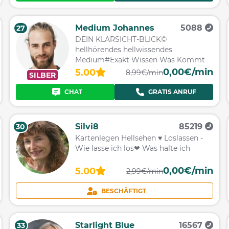
Medium Johannes
5088
27
DEIN KLARSICHT-BLICK©
hellhörendes hellwissendes
Medium#Exakt Wissen Was Kommt
0,00€/min
5.00
8,99€/min
SILBER
CHAT
GRATIS ANRUF
Silvi8
85219
30
Kartenlegen Hellsehen ♥ Loslassen -
Wie lasse ich los❤ Was halte ich
0,00€/min
5.00
2,99€/min
BESCHÄFTIGT
Starlight Blue
16567
33