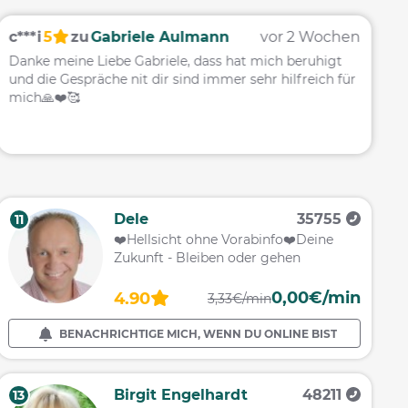
c***i
5
zu
Gabriele Aulmann
vor 2 Wochen
E
Danke meine Liebe Gabriele, dass hat mich beruhigt
S
und die Gespräche nit dir sind immer sehr hilfreich für
S
mich🙏❤️🥰
v
B
Dele
35755
11
❤️️Hellsicht ohne Vorabinfo❤️️Deine
Zukunft - Bleiben oder gehen
0,00€/min
4.90
3,33€/min
BENACHRICHTIGE MICH, WENN DU ONLINE BIST
Birgit Engelhardt
48211
13