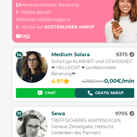
Meine kostenlose Beratung:
1 -
Wähle deine/n
Hellseher:in/Wahrsager:in
2 -
Klicke auf
KOSTENLOSER ANRUF
FAQ
Medium Solara
9375
14
Sofortige KLARHEIT und GEWISSHEIT
❤ HELLSICHT ❤ professionelle
Beratung❤
0,00€/min
4.97
4,98€/min
CHAT
GRATIS ANRUF
Sewa
9705
17
TREFFSICHERES KARTENLEGEN,
Genaue Zeitangabe, Hellsicht,
Gedanken des Partners