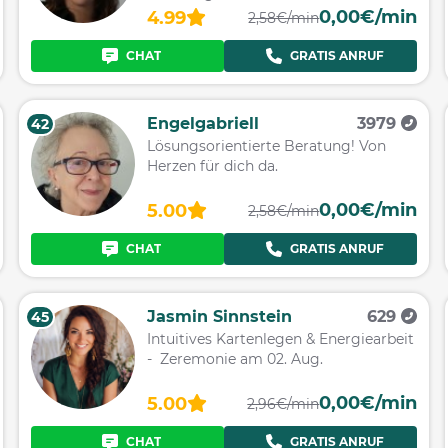
0,00€/min
4.99
2,58€/min
CHAT
GRATIS ANRUF
Engelgabriell
3979
42
Lösungsorientierte Beratung! Von
Herzen für dich da.
0,00€/min
5.00
2,58€/min
CHAT
GRATIS ANRUF
Jasmin Sinnstein
629
45
Intuitives Kartenlegen & Energiearbeit
- Zeremonie am 02. Aug.
0,00€/min
5.00
2,96€/min
CHAT
GRATIS ANRUF