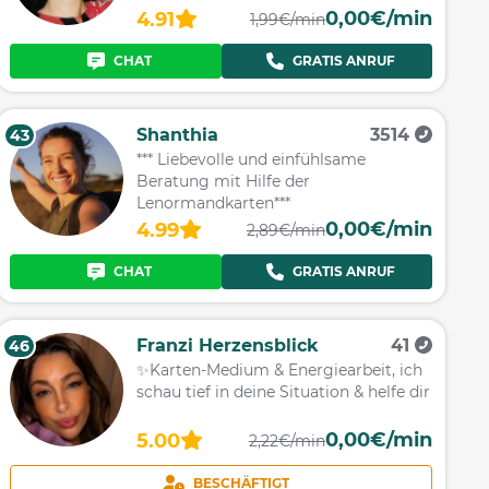
0,00€/min
4.91
1,99€/min
CHAT
GRATIS ANRUF
Shanthia
3514
43
*** Liebevolle und einfühlsame
Beratung mit Hilfe der
Lenormandkarten***
0,00€/min
4.99
2,89€/min
CHAT
GRATIS ANRUF
Franzi Herzensblick
41
46
✨Karten-Medium & Energiearbeit, ich
schau tief in deine Situation & helfe dir
0,00€/min
5.00
2,22€/min
BESCHÄFTIGT