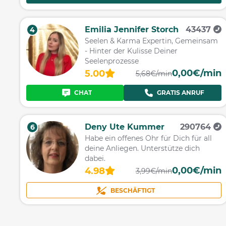
Emilia Jennifer Storch
43437
4
Seelen & Karma Expertin, Gemeinsam
- Hinter der Kulisse Deiner
Seelenprozesse
0,00€/min
5.00
5,68€/min
CHAT
GRATIS ANRUF
Deny Ute Kummer
290764
6
Habe ein offenes Ohr für Dich für all
deine Anliegen. Unterstütze dich
dabei.
0,00€/min
4.98
3,99€/min
BESCHÄFTIGT