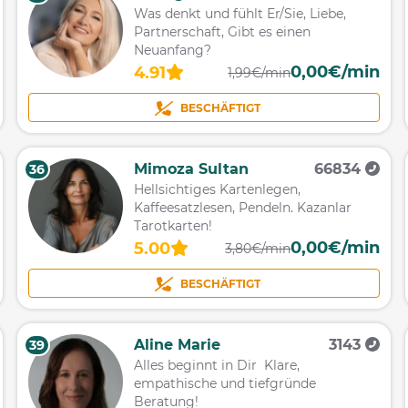
Was denkt und fühlt Er/Sie, Liebe,
Partnerschaft, Gibt es einen
Neuanfang?
0,00€/min
4.91
1,99€/min
BESCHÄFTIGT
Mimoza Sultan
66834
36
Hellsichtiges Kartenlegen,
Kaffeesatzlesen, Pendeln. Kazanlar
Tarotkarten!
0,00€/min
5.00
3,80€/min
BESCHÄFTIGT
Aline Marie
3143
39
Alles beginnt in Dir Klare,
empathische und tiefgründe
Beratung!