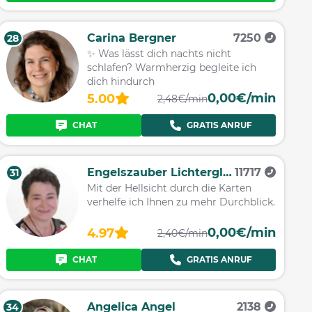
Carina Bergner
7250
28
✨ Was lässt dich nachts nicht
schlafen? Warmherzig begleite ich
dich hindurch
0,00€/min
5.00
2,48€/min
CHAT
GRATIS ANRUF
Engelszauber Lichterglanz
11717
31
Mit der Hellsicht durch die Karten
verhelfe ich Ihnen zu mehr Durchblick.
0,00€/min
4.97
2,40€/min
CHAT
GRATIS ANRUF
Angelica Angel
2138
34