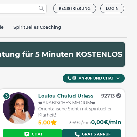
REGISTRIERUNG
LOGIN
ie
Spirituelles Coaching
ratung für 5 Minuten KOSTENLOS
ANRUF UND CHAT
Loulou Chulud Urlass
92713
3
❤️ARABISCHES MEDIUM❤️
Orientalische Sicht mit spiritueller
Klarheit!
0,00€/min
5.00
3,69€/min
CHAT
GRATIS ANRUF