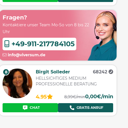
Fragen?
Kontaktiere unser Team Mo-So von 8 bis 22
Uhr
+49-911-217784105
info@viversum.de
Birgit Solleder
68242
8
HELLSICHTIGES MEDIUM
PROFESSIONELLE BERATUNG
0,00€/min
4.95
8,99€/min
CHAT
GRATIS ANRUF