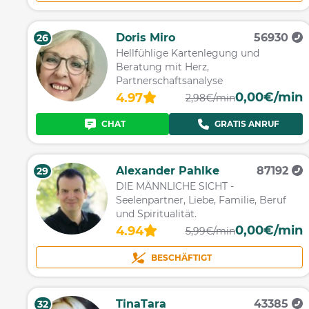
Doris Miro
56930
26
Hellfühlige Kartenlegung und
Beratung mit Herz,
Partnerschaftsanalyse
0,00€/min
4.97
2,98€/min
CHAT
GRATIS ANRUF
Alexander Pahlke
87192
29
DIE MÄNNLICHE SICHT -
Seelenpartner, Liebe, Familie, Beruf
und Spiritualität.
0,00€/min
4.94
5,99€/min
BESCHÄFTIGT
TinaTara
43385
32