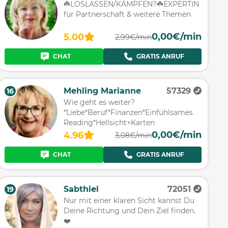
☘️LOSLASSEN/KÄMPFEN?☘️EXPERTIN
für Partnerschaft & weitere Themen
0,00€/min
5.00
2,99€/min
CHAT
GRATIS ANRUF
Mehling Marianne
57329
16
Wie geht es weiter?
*Liebe*Beruf*Finanzen*Einfühlsames
Reading*Hellsicht+Karten
0,00€/min
4.96
3,08€/min
CHAT
GRATIS ANRUF
Sabthiel
72051
19
Nur mit einer klaren Sicht kannst Du
Deine Richtung und Dein Ziel finden.
❤️