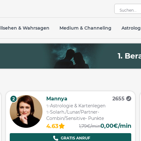
llsehen & Wahrsagen
Medium & Channeling
Astrolog
R
1. Be
Mannya
2655
2
✨Astrologie & Kartenlegen
✨Solarh./Lunar/Partner-
Combin/Sensitive- Punkte
0,00€/min
4.63
1,79€/min
GRATIS ANRUF