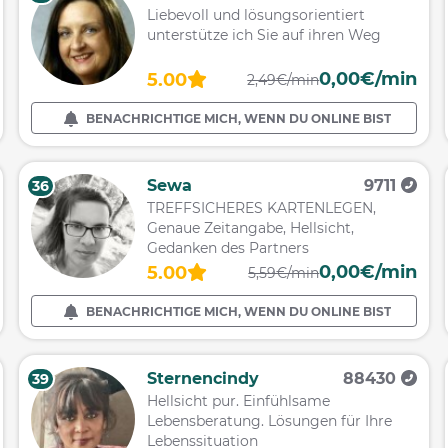
Liebevoll und lösungsorientiert
unterstütze ich Sie auf ihren Weg
0,00€/min
5.00
2,49€/min
BENACHRICHTIGE MICH, WENN DU ONLINE BIST
Sewa
9711
36
TREFFSICHERES KARTENLEGEN,
Genaue Zeitangabe, Hellsicht,
Gedanken des Partners
0,00€/min
5.00
5,59€/min
BENACHRICHTIGE MICH, WENN DU ONLINE BIST
Sternencindy
88430
39
Hellsicht pur. Einfühlsame
Lebensberatung. Lösungen für Ihre
Lebenssituation