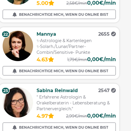
0,00€/min
5.00
2,58€/min
BENACHRICHTIGE MICH, WENN DU ONLINE BIST
Mannya
2655
22
✨Astrologie & Kartenlegen
✨Solarh./Lunar/Partner-
Combin/Sensitive- Punkte
0,00€/min
4.63
1,79€/min
BENACHRICHTIGE MICH, WENN DU ONLINE BIST
Sabina Reinwald
2547
25
" Erfahrene Astrologin &
Orakelberaterin - Lebensberatung &
Partnervergleich."
0,00€/min
4.97
2,99€/min
BENACHRICHTIGE MICH, WENN DU ONLINE BIST