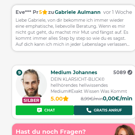
ag
Eve*** Pr
5
zu
Gabriele Aulmann
vor 1 Woche
Liebe Gabriele, von dir bekomme ich immer wieder
es
eine emphatische, liebevolle Beratung. Wenn es mir
nicht gut geht, du machst mir Mut und fängst auf. Es
kommt immer alles Step by step so wie du es sagst.
Auf dich kann ich mich in jeder Lebenslage verlassen
und das schon seit vielen Jahren. Fühl dich gedrückt
und ganz viele Grüße von Evelyn
Medium Johannes
5089
9
DEIN KLARSICHT-BLICK©
hellhörendes hellwissendes
Medium#Exakt Wissen Was Kommt
0,00€/min
5.00
8,99€/min
SILBER
CHAT
GRATIS ANRUF
Hast du noch Fragen?