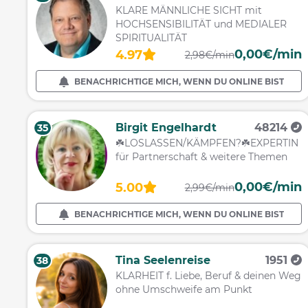
KLARE MÄNNLICHE SICHT mit
HOCHSENSIBILITÄT und MEDIALER
SPIRITUALITÄT
0,00€/min
4.97
2,98€/min
BENACHRICHTIGE MICH, WENN DU ONLINE BIST
Birgit Engelhardt
48214
35
☘️LOSLASSEN/KÄMPFEN?☘️EXPERTIN
für Partnerschaft & weitere Themen
0,00€/min
5.00
2,99€/min
BENACHRICHTIGE MICH, WENN DU ONLINE BIST
Tina Seelenreise
1951
38
KLARHEIT f. Liebe, Beruf & deinen Weg
ohne Umschweife am Punkt