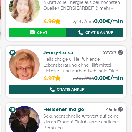
⭐️Kraftvolle Energie aus der höchsten
Quelle / ENERGIEARBEIT & mehr⭐️
0,00€/min
4.96
2,49€/min
CHAT
GRATIS ANRUF
Jenny-Luisa
47727
15
Hellsichtige u. Hellfühlende
Lebensberatung ohne Hilfsmittel.
Liebevoll und authentisch, hole Dich
dort ab, wo Du stehst!
0,00€/min
4.97
2,38€/min
GRATIS ANRUF
Hellseher Indigo
4616
18
Sekundenschnelle Antwort auf deine
klaren Fragen! Einfühlsame ehrliche
Beratung