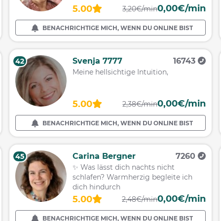
0,00€/min
5.00
3,20€/min
BENACHRICHTIGE MICH, WENN DU ONLINE BIST
Svenja 7777
16743
42
Meine hellsichtige Intuition,
0,00€/min
5.00
2,38€/min
BENACHRICHTIGE MICH, WENN DU ONLINE BIST
Carina Bergner
7260
45
✨ Was lässt dich nachts nicht
schlafen? Warmherzig begleite ich
dich hindurch
0,00€/min
5.00
2,48€/min
BENACHRICHTIGE MICH, WENN DU ONLINE BIST