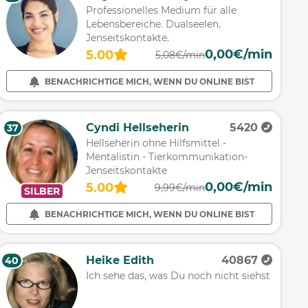
Professionelles Medium für alle
Lebensbereiche. Dualseelen.
Jenseitskontakte.
0,00€/min
5.00
5,08€/min
BENACHRICHTIGE MICH, WENN DU ONLINE BIST
Cyndi Hellseherin
5420
37
Hellseherin ohne Hilfsmittel -
Mentalistin - Tierkommunikation-
Jenseitskontakte
0,00€/min
5.00
9,99€/min
SILBER
BENACHRICHTIGE MICH, WENN DU ONLINE BIST
Heike Edith
40867
40
Ich sehe das, was Du noch nicht siehst