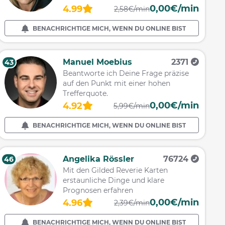
0,00€/min
4.99
2,58€/min
BENACHRICHTIGE MICH, WENN DU ONLINE BIST
Manuel Moebius
2371
43
Beantworte ich Deine Frage präzise
auf den Punkt mit einer hohen
Trefferquote.
0,00€/min
4.92
5,99€/min
BENACHRICHTIGE MICH, WENN DU ONLINE BIST
Angelika Rössler
76724
46
Mit den Gilded Reverie Karten
erstaunliche Dinge und klare
Prognosen erfahren
0,00€/min
4.96
2,39€/min
BENACHRICHTIGE MICH, WENN DU ONLINE BIST