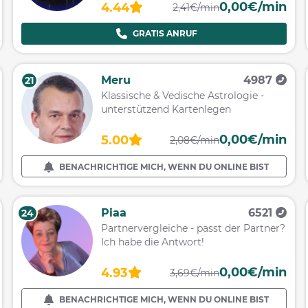
0,00€/min
4.44
2,41€/min
GRATIS ANRUF
Meru
4987
21
Klassische & Vedische Astrologie -
unterstützend Kartenlegen
0,00€/min
5.00
2,08€/min
BENACHRICHTIGE MICH, WENN DU ONLINE BIST
Piaa
6521
24
Partnervergleiche - passt der Partner?
Ich habe die Antwort!
0,00€/min
4.93
3,69€/min
BENACHRICHTIGE MICH, WENN DU ONLINE BIST