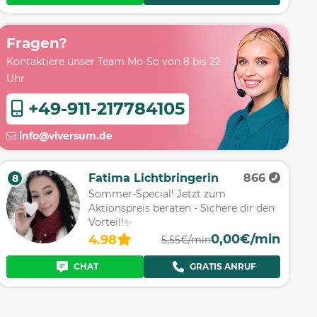
Fragen?
Kontaktiere unser Team Mo-So von 8 bis 22
Uhr
+49-911-217784105
info@viversum.de
Fatima Lichtbringerin
866
8
Sommer-Special! Jetzt zum
Aktionspreis beraten - Sichere dir den
Vorteil!✨
0,00€/min
4.98
5,55€/min
CHAT
GRATIS ANRUF