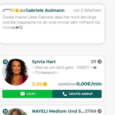
c***i
5
zu
Gabriele Aulmann
vor 2 Wochen
E
Danke meine Liebe Gabriele, dass hat mich beruhigt
S
und die Gespräche nit dir sind immer sehr hilfreich für
S
mich🙏❤️🥰
v
B
Sylvia Hart
211
11
✨Weil es um dich geht - TAROT ✨❤️
✨TV-bekannt✨
0,00€/min
5.00
3,69€/min
CHAT
GRATIS ANRUF
NAYELI Medium Und Seherin
27169
13