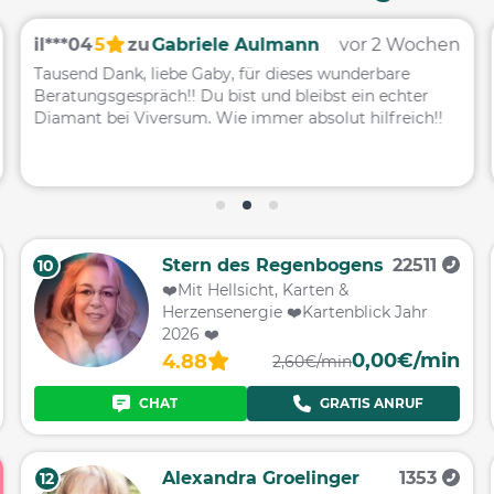
il***04
5
zu
Gabriele Aulmann
vor 2 Wochen
Tausend Dank, liebe Gaby, für dieses wunderbare
Beratungsgespräch!! Du bist und bleibst ein echter
Diamant bei Viversum. Wie immer absolut hilfreich!!
Stern des Regenbogens
22511
10
❤️Mit Hellsicht, Karten &
Herzensenergie ❤️Kartenblick Jahr
2026 ❤️
0,00€/min
4.88
2,60€/min
CHAT
GRATIS ANRUF
Alexandra Groelinger
1353
12