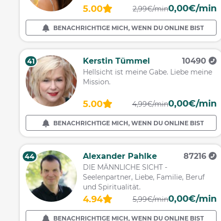
0,00€/min
5.00
2,99€/min
BENACHRICHTIGE MICH, WENN DU ONLINE BIST
Kerstin Tümmel
10490
41
Hellsicht ist meine Gabe. Liebe meine
Mission.
0,00€/min
5.00
4,99€/min
BENACHRICHTIGE MICH, WENN DU ONLINE BIST
Alexander Pahlke
87216
44
DIE MÄNNLICHE SICHT -
Seelenpartner, Liebe, Familie, Beruf
und Spiritualität.
0,00€/min
4.94
5,99€/min
BENACHRICHTIGE MICH, WENN DU ONLINE BIST