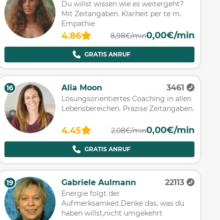
Du willst wissen wie es weitergeht?
Mit Zeitangaben. Klarheit per te m.
Empathie
0,00€/min
4.86
8,98€/min
GRATIS ANRUF
Alia Moon
3461
16
Lösungsorientiertes Coaching in allen
Lebensbereichen. Präzise Zeitangaben.
0,00€/min
4.45
2,08€/min
GRATIS ANRUF
Gabriele Aulmann
22113
19
Energie folgt der
Aufmerksamkeit.Denke das, was du
haben willst,nicht umgekehrt