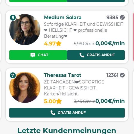
Medium Solara
9385
5
Sofortige KLARHEIT und GEWISSHEIT
❤ HELLSICHT ❤ professionelle
Beratung❤
0,00€/min
4.97
5,99€/min
CHAT
GRATIS ANRUF
Theresas Tarot
12361
7
ZEITANGABEN❤️SOFORTIGE
KLARHEIT - GEWISSHEIT,
Karten/Hellsicht.
0,00€/min
5.00
3,49€/min
GRATIS ANRUF
Letzte Kundenmeinungen