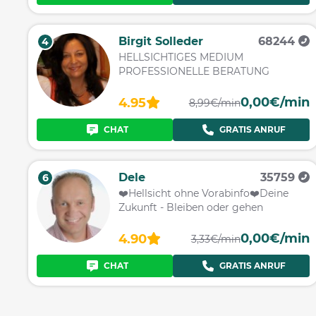
Birgit Solleder
68244
4
HELLSICHTIGES MEDIUM
PROFESSIONELLE BERATUNG
0,00€/min
4.95
8,99€/min
CHAT
GRATIS ANRUF
Dele
35759
6
❤️️Hellsicht ohne Vorabinfo❤️️Deine
Zukunft - Bleiben oder gehen
0,00€/min
4.90
3,33€/min
CHAT
GRATIS ANRUF