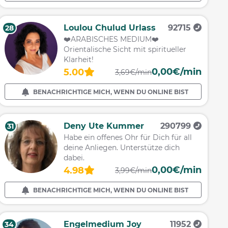
Loulou Chulud Urlass
92715
28
❤️ARABISCHES MEDIUM❤️
Orientalische Sicht mit spiritueller
Klarheit!
0,00€/min
5.00
3,69€/min
BENACHRICHTIGE MICH, WENN DU ONLINE BIST
Deny Ute Kummer
290799
31
Habe ein offenes Ohr für Dich für all
deine Anliegen. Unterstütze dich
dabei.
0,00€/min
4.98
3,99€/min
BENACHRICHTIGE MICH, WENN DU ONLINE BIST
Engelmedium Joy
11952
34