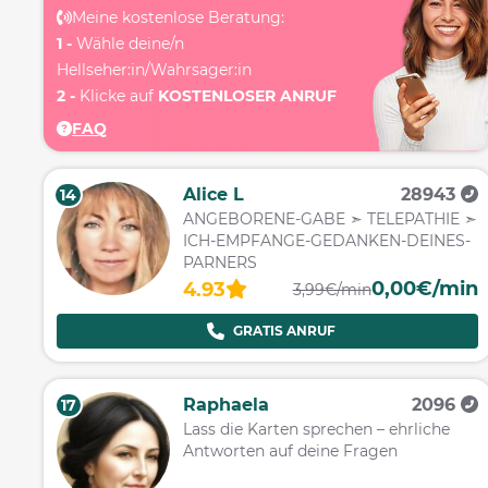
Meine kostenlose Beratung:
1 -
Wähle deine/n
Hellseher:in/Wahrsager:in
2 -
Klicke auf
KOSTENLOSER ANRUF
FAQ
Alice L
28943
14
ANGEBORENE-GABE ➣ TELEPATHIE ➣
ICH-EMPFANGE-GEDANKEN-DEINES-
PARNERS
0,00€/min
4.93
3,99€/min
GRATIS ANRUF
Raphaela
2096
17
Lass die Karten sprechen – ehrliche
Antworten auf deine Fragen