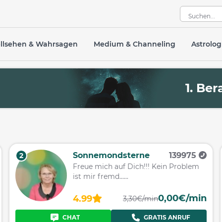
llsehen & Wahrsagen
Medium & Channeling
Astrolog
R
1. Be
Sonnemondsterne
139975
2
Freue mich auf Dich!!! Kein Problem
ist mir fremd......
0,00€/min
4.99
3,30€/min
CHAT
GRATIS ANRUF