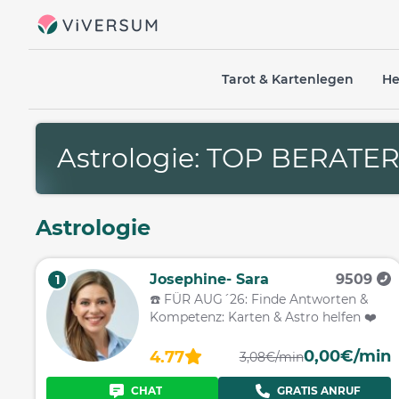
Tarot & Kartenlegen
He
Astrologie: TOP BERATE
Astrologie
Josephine- Sara
9509
1
☎️ FÜR AUG´26: Finde Antworten &
Kompetenz: Karten & Astro helfen ❤️
0,00€/min
4.77
3,08€/min
CHAT
GRATIS ANRUF