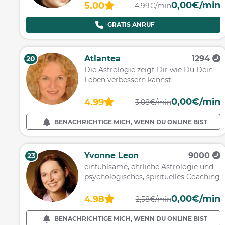
0,00€/min
5.00
4,99€/min
GRATIS ANRUF
Atlantea
1294
20
Die Astrologie zeigt Dir wie Du Dein
Leben verbessern kannst.
0,00€/min
4.99
3,08€/min
BENACHRICHTIGE MICH, WENN DU ONLINE BIST
Yvonne Leon
9000
23
einfühlsame, ehrliche Astrologie und
psychologisches, spirituelles Coaching
0,00€/min
4.98
2,58€/min
BENACHRICHTIGE MICH, WENN DU ONLINE BIST