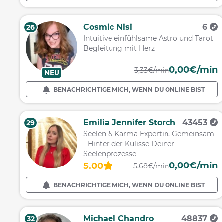
Cosmic Nisi
6
26
Intuitive einfühlsame Astro und Tarot
Begleitung mit Herz
0,00€/min
3,33€/min
NEU
BENACHRICHTIGE MICH, WENN DU ONLINE BIST
Emilia Jennifer Storch
43453
29
Seelen & Karma Expertin, Gemeinsam
- Hinter der Kulisse Deiner
Seelenprozesse
0,00€/min
5.00
5,68€/min
BENACHRICHTIGE MICH, WENN DU ONLINE BIST
Michael Chandro
48837
32