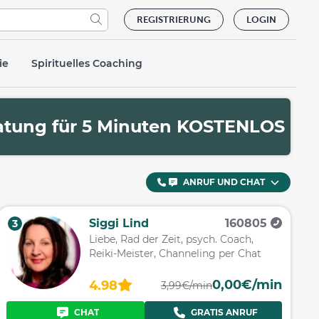
REGISTRIERUNG
LOGIN
ie
Spirituelles Coaching
ratung für 5 Minuten KOSTENLOS
ANRUF UND CHAT
Siggi Lind
160805
3
Liebe, Rad der Zeit, psych. Coach,
Reiki-Meister, Channeling per Chat
0,00€/min
4.98
3,99€/min
CHAT
GRATIS ANRUF