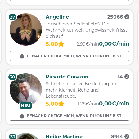
Angeline
25066
27
Toxisch oder Seelenliebe? Die
Wahrheit tut weh-Ungewissheit frisst
dich auf
0,00€/min
5.00
2,99€/min
BENACHRICHTIGE MICH, WENN DU ONLINE BIST
Ricardo Corazon
14
30
Schnelle-Intuitive Begleitung für
mehr Klarheit, Ruhe und
Lebensfreude.
0,00€/min
5.00
1,78€/min
NEU
BENACHRICHTIGE MICH, WENN DU ONLINE BIST
Heike Martine
8914
33