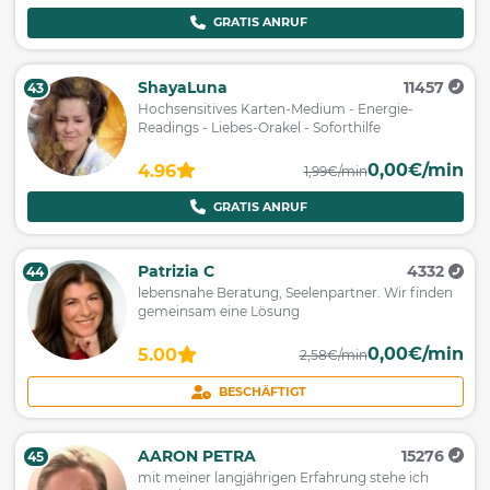
GRATIS ANRUF
ShayaLuna
11457
43
Hochsensitives Karten-Medium - Energie-
Readings - Liebes-Orakel - Soforthilfe
0,00€/min
4.96
1,99€/min
GRATIS ANRUF
Patrizia C
4332
44
lebensnahe Beratung, Seelenpartner. Wir finden
gemeinsam eine Lösung
0,00€/min
5.00
2,58€/min
BESCHÄFTIGT
AARON PETRA
15276
45
mit meiner langjährigen Erfahrung stehe ich