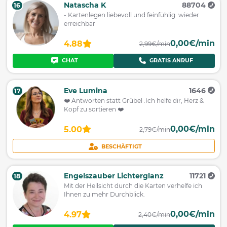
Natascha K
88704
16
- Kartenlegen liebevoll und feinfühlig wieder
erreichbar
0,00€/min
4.88
2,99€/min
CHAT
GRATIS ANRUF
Eve Lumina
1646
17
❤️ Antworten statt Grübel .Ich helfe dir, Herz &
Kopf zu sortieren ❤️
0,00€/min
5.00
2,79€/min
BESCHÄFTIGT
Engelszauber Lichterglanz
11721
18
Mit der Hellsicht durch die Karten verhelfe ich
Ihnen zu mehr Durchblick.
0,00€/min
4.97
2,40€/min