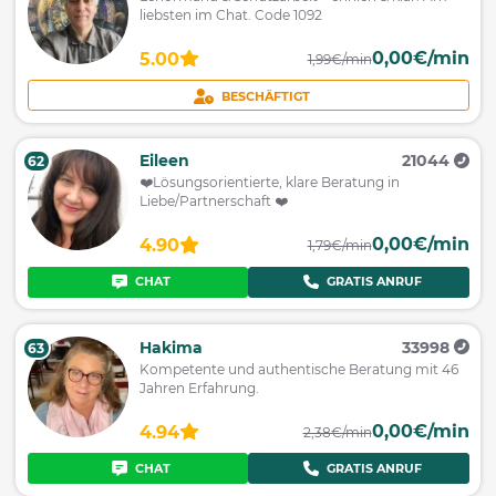
liebsten im Chat. Code 1092
0,00€/min
5.00
1,99€/min
BESCHÄFTIGT
Eileen
21044
62
❤️Lösungsorientierte, klare Beratung in
Liebe/Partnerschaft ❤️
0,00€/min
4.90
1,79€/min
CHAT
GRATIS ANRUF
Hakima
33998
63
Kompetente und authentische Beratung mit 46
Jahren Erfahrung.
0,00€/min
4.94
2,38€/min
CHAT
GRATIS ANRUF