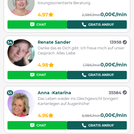
lösungssorientierte Beratung
0,00€/min
4.97
2,38€/min
CHAT
GRATIS ANRUF
Renate Sander
13958
54
Danke das es Dich gibt. Ich freue mich auf unser
Gespräch. Alles Liebe
0,00€/min
4.98
1,78€/min
CHAT
GRATIS ANRUF
Anna -Katarina
35584
55
Das Leben wieder ins Gleichgewicht bringen!
Kartenlegen auf Augenhöhe!
0,00€/min
4.96
6,98€/min
CHAT
GRATIS ANRUF