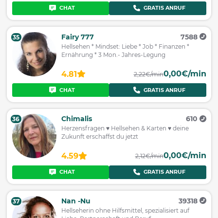
CHAT
GRATIS ANRUF
Fairy 777
7588
35
Hellsehen * Mindset: Liebe * Job * Finanzen *
Ernährung * 3 Mon.- Jahres-Legung
0,00€/min
4.81
2,22€/min
CHAT
GRATIS ANRUF
Chimalis
610
36
Herzensfragen ♥ Hellsehen & Karten ♥ deine
Zukunft erschaffst du jetzt
0,00€/min
4.59
2,12€/min
CHAT
GRATIS ANRUF
Nan -Nu
39318
37
Hellseherin ohne Hilfsmittel, spezialisiert auf