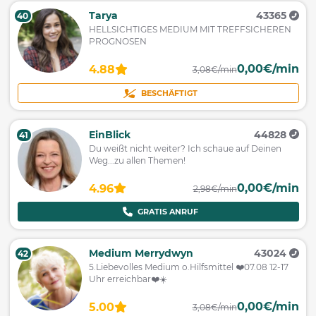
Tarya
43365
40
HELLSICHTIGES MEDIUM MIT TREFFSICHEREN
PROGNOSEN
0,00€/min
4.88
3,08€/min
BESCHÄFTIGT
EinBlick
44828
41
Du weißt nicht weiter? Ich schaue auf Deinen
Weg...zu allen Themen!
0,00€/min
4.96
2,98€/min
GRATIS ANRUF
Medium Merrydwyn
43024
42
5.Liebevolles Medium o.Hilfsmittel ❤️07.08 12-17
Uhr erreichbar❤️☀️
0,00€/min
5.00
3,08€/min