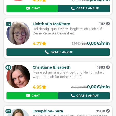
CHAT
GRATIS ANRUF
Lichtbotin MaRitare
1112
67
Hellsichtig+qualifiziert!!! begleite ich Dich auf
Deine Reise zur Gewissheit.
0,00€/min
4.77
1,99€/min
GRATIS ANRUF
Christiane Elisabeth
1883
68
Meine schamanische Arbeit und Hellfühligkeit
wappnet dich für deine Zukunft.
0,00€/min
4.95
2,20€/min
CHAT
GRATIS ANRUF
Josephine- Sara
9508
69