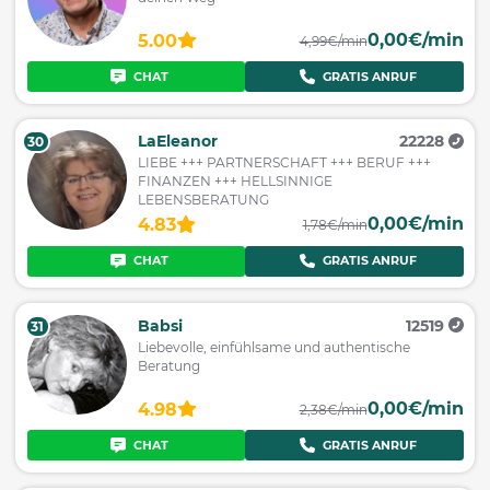
0,00€/min
5.00
4,99€/min
CHAT
GRATIS ANRUF
LaEleanor
22228
30
LIEBE +++ PARTNERSCHAFT +++ BERUF +++
FINANZEN +++ HELLSINNIGE
LEBENSBERATUNG
0,00€/min
4.83
1,78€/min
CHAT
GRATIS ANRUF
Babsi
12519
31
Liebevolle, einfühlsame und authentische
Beratung
0,00€/min
4.98
2,38€/min
CHAT
GRATIS ANRUF