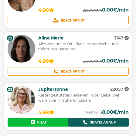
0,00€/min
4.96
2,08€/min
BESCHÄFTIGT
Aline Marie
3147
22
Alles beginnt in Dir Klare, empathische und
tiefgründe Beratung!
0,00€/min
4.99
2,58€/min
BESCHÄFTIGT
Jupitersonne
22057
23
Kartengestütztes Hellsehen in der Liebe! Wer
waren wir in früheren Leben?
0,00€/min
4.98
1,78€/min
CHAT
GRATIS ANRUF