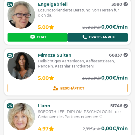
Engelgabriell
3980
24
Lösungsorientierte Beratung! Von Herzen für
dich da.
0,00€/min
5.00
2,58€/min
CHAT
GRATIS ANRUF
Mimoza Sultan
66837
25
Hellsichtiges Kartenlegen, Kaffeesatzlesen,
Pendeln. Kazanlar Tarotkarten!
0,00€/min
5.00
3,80€/min
BESCHÄFTIGT
Liann
51746
26
SOFORTHILFE- DIPLOM-PSYCHOLOGIN - die
Gedanken des Partners erkennen ♡!!
0,00€/min
4.97
2,99€/min