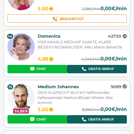
0,00€/min
5.00
2,58€/min
BESCHÄFTIGT
Domenica
42720
14
VIER KANÄLE MEDIUM* EXAKTE, KLARE
BEZIEHUNGSANALYSEN. Alle Lebens-Bereiche
0,00€/min
4.98
4,04€/min
CHAT
GRATIS ANRUF
Medium Johannes
5089
15
DEIN KLARSICHT-BLICK© hellhörendes
hellwissendes Medium#Exakt Wissen Was
Kommt
0,00€/min
5.00
8,99€/min
SILBER
CHAT
GRATIS ANRUF