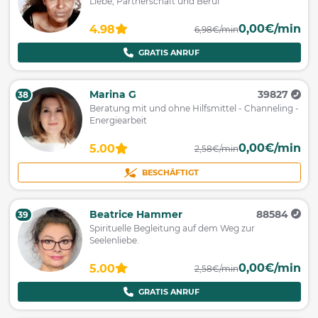
Liebe, Partnerschaft und Beruf
0,00€/min
4.98
6,98€/min
GRATIS ANRUF
Marina G
39827
38
Beratung mit und ohne Hilfsmittel - Channeling -
Energiearbeit
0,00€/min
5.00
2,58€/min
BESCHÄFTIGT
Beatrice Hammer
88584
39
Spirituelle Begleitung auf dem Weg zur
Seelenliebe.
0,00€/min
5.00
2,58€/min
GRATIS ANRUF