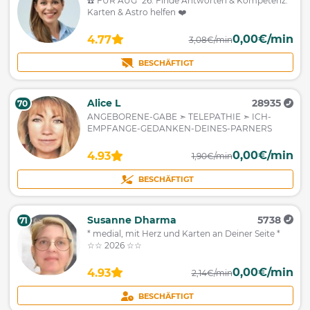
☎️ FÜR AUG´26: Finde Antworten & Kompetenz:
Karten & Astro helfen ❤️
0,00€/min
4.77
3,08€/min
BESCHÄFTIGT
Alice L
28935
70
ANGEBORENE-GABE ➣ TELEPATHIE ➣ ICH-
EMPFANGE-GEDANKEN-DEINES-PARNERS
0,00€/min
4.93
1,90€/min
BESCHÄFTIGT
Susanne Dharma
5738
71
* medial, mit Herz und Karten an Deiner Seite *
☆☆ 2026 ☆☆
0,00€/min
4.93
2,14€/min
BESCHÄFTIGT