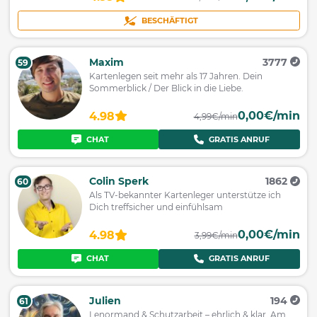
BESCHÄFTIGT
Maxim
3777
59
Kartenlegen seit mehr als 17 Jahren. Dein
Sommerblick / Der Blick in die Liebe.
0,00€/min
4.98
4,99€/min
CHAT
GRATIS ANRUF
Colin Sperk
1862
60
Als TV-bekannter Kartenleger unterstütze ich
Dich treffsicher und einfühlsam
0,00€/min
4.98
3,99€/min
CHAT
GRATIS ANRUF
Julien
194
61
Lenormand & Schutzarbeit – ehrlich & klar. Am