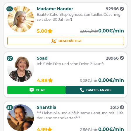
Madame Nandor
92966
56
Exakte Zukunftsprognose, spirituelles Coaching
seit über 30 Jahren❣️
0,00€/min
5.00
2,58€/min
BESCHÄFTIGT
Soad
28966
57
Ich fühle Dich und sehe Deine Zukunft
0,00€/min
4.88
3,08€/min
CHAT
GRATIS ANRUF
Shanthia
3515
58
*** Liebevolle und einfühlsame Beratung mit Hilfe
der Lenormandkarten***
0,00€/min
4.99
2,58€/min