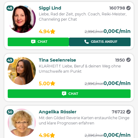
Siggi Lind
160798
48
Liebe, Rad der Zeit, psych. Coach, Reiki-Meister,
Channeling per Chat
0,00€/min
4.94
2,99€/min
CHAT
GRATIS ANRUF
Tina Seelenreise
1950
49
KLARHEIT f. Liebe, Beruf & deinen Weg ohne
Umschweife am Punkt
0,00€/min
5.00
2,99€/min
CHAT
Angelika Rössler
76722
50
Mit den Gilded Reverie Karten erstaunliche Dinge
und klare Prognosen erfahren
0,00€/min
4.96
2,39€/min