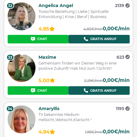
Angelica Angel
2139
32
Toxische Beziehung | Liebe | Spirituelle
Entwicklung | Krise | Beruf | Business
0,00€/min
4.95
4,85€/min
CHAT
GRATIS ANRUF
Maxime
623
33
Gemeinsam finden wir Deinen Weg in eine
positive Zukunft! Hab Mut zum 1.Schritt!
0,00€/min
5.00
2,29€/min
CHAT
GRATIS ANRUF
Amaryllis
1195
34
TV bekanntes Medium
Hellsicht,Weitsicht,Klarsicht !
0,00€/min
4.94
1,99€/min