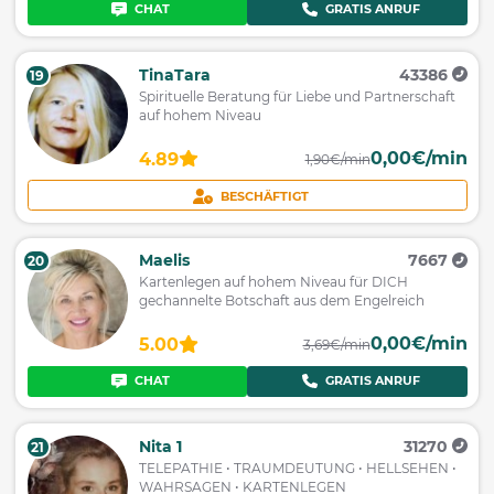
CHAT
GRATIS ANRUF
TinaTara
43386
19
Spirituelle Beratung für Liebe und Partnerschaft
auf hohem Niveau
0,00€/min
4.89
1,90€/min
BESCHÄFTIGT
Maelis
7667
20
Kartenlegen auf hohem Niveau für DICH
gechannelte Botschaft aus dem Engelreich
0,00€/min
5.00
3,69€/min
CHAT
GRATIS ANRUF
Nita 1
31270
21
TELEPATHIE • TRAUMDEUTUNG • HELLSEHEN •
WAHRSAGEN • KARTENLEGEN