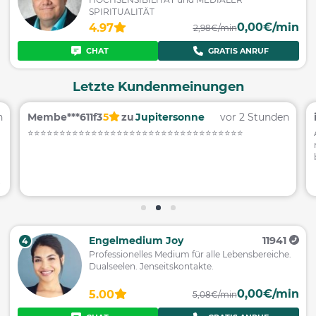
SPIRITUALITÄT
0,00€/min
4.97
2,98€/min
CHAT
GRATIS ANRUF
Letzte Kundenmeinungen
n
Membe***611f3
5
zu
Jupitersonne
vor 2 Stunden
⭐️⭐️⭐️⭐️⭐️⭐️⭐️⭐️⭐️⭐️⭐️⭐️⭐️⭐️⭐️⭐️⭐️⭐️⭐️⭐️⭐️⭐️⭐️⭐️⭐️⭐️⭐️⭐️⭐️⭐️⭐️⭐️⭐️⭐️
Engelmedium Joy
11941
4
Professionelles Medium für alle Lebensbereiche.
Dualseelen. Jenseitskontakte.
0,00€/min
5.00
5,08€/min