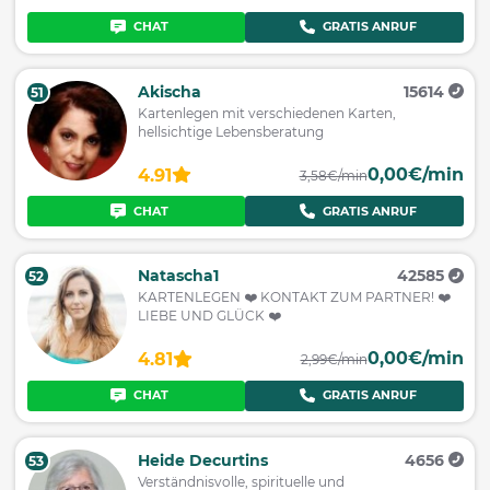
CHAT
GRATIS ANRUF
Akischa
15614
51
Kartenlegen mit verschiedenen Karten,
hellsichtige Lebensberatung
0,00€/min
4.91
3,58€/min
CHAT
GRATIS ANRUF
Natascha1
42585
52
KARTENLEGEN ❤️ KONTAKT ZUM PARTNER! ❤️
LIEBE UND GLÜCK ❤️
0,00€/min
4.81
2,99€/min
CHAT
GRATIS ANRUF
Heide Decurtins
4656
53
Verständnisvolle, spirituelle und