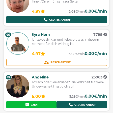
Ihnen/Dir einfühlsam zur Seite.
0,00€/min
4.97
2,08€/min
GRATIS ANRUF
Kyra Horn
7799
46
Ich zeige dir klar und liebevoll, was in diesem
Moment für dich wichtig ist.
0,00€/min
4.97
5,08€/min
BESCHÄFTIGT
Angeline
25063
47
Toxisch oder Seelenliebe? Die Wahrheit tut weh-
Ungewissheit frisst dich auf
0,00€/min
5.00
3,29€/min
CHAT
GRATIS ANRUF