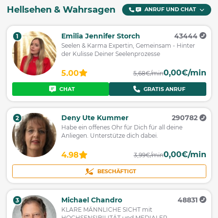
Hellsehen & Wahrsagen
ANRUF UND CHAT
Emilia Jennifer Storch
43444
1
Seelen & Karma Expertin, Gemeinsam - Hinter
der Kulisse Deiner Seelenprozesse
0,00€/min
5.00
5,68€/min
CHAT
GRATIS ANRUF
Deny Ute Kummer
290782
2
Habe ein offenes Ohr für Dich für all deine
Anliegen. Unterstütze dich dabei.
0,00€/min
4.98
3,99€/min
BESCHÄFTIGT
Michael Chandro
48831
3
KLARE MÄNNLICHE SICHT mit
HOCHSENSIBILITÄT und MEDIALER