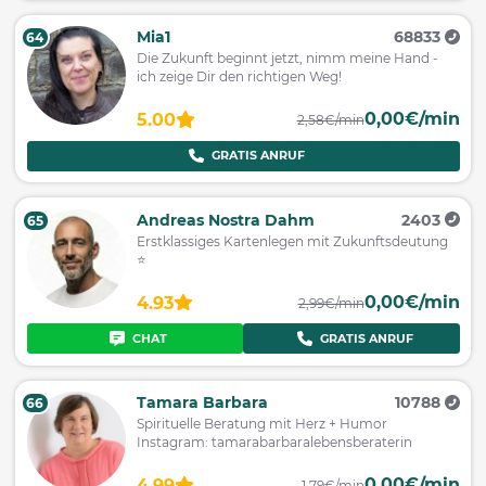
Mia1
68833
64
Die Zukunft beginnt jetzt, nimm meine Hand -
ich zeige Dir den richtigen Weg!
0,00€/min
5.00
2,58€/min
GRATIS ANRUF
Andreas Nostra Dahm
2403
65
Erstklassiges Kartenlegen mit Zukunftsdeutung
⭐️
0,00€/min
4.93
2,99€/min
CHAT
GRATIS ANRUF
Tamara Barbara
10788
66
Spirituelle Beratung mit Herz + Humor
Instagram: tamarabarbaralebensberaterin
0,00€/min
4.99
1,79€/min