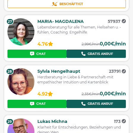
BESCHÄFTIGT
MARIA- MAGDALENA
57937
27
Lebensberatung für alle Themen, Hellsehen u. -
fühlen, Coaching. Engelhilfe.
0,00€/min
4.76
2,99€/min
CHAT
GRATIS ANRUF
Sylvia Hengelhaupt
23791
28
Herzberatung in Liebe & Partnerschaft-mit
empathischer Intuition und Kartenblick
0,00€/min
4.92
2,35€/min
CHAT
GRATIS ANRUF
Lukas Michna
173
29
Klarheit für Entscheidungen, Beziehungen und
deinen Weg