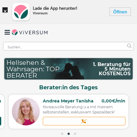
×
Lade die App herunter!
Öffnen
Viversum
Hellsehen &
1. Beratung für
Wahrsagen: TOP
5 Minuten
KOSTENLOS
BERATER
Berater:in des Tages
n
Andrea Meyer Tanisha
0,00€/min
Niveauvolle Beratung u.a.mit meinem
selbsterstellen, exklusivem Spezialdeck!