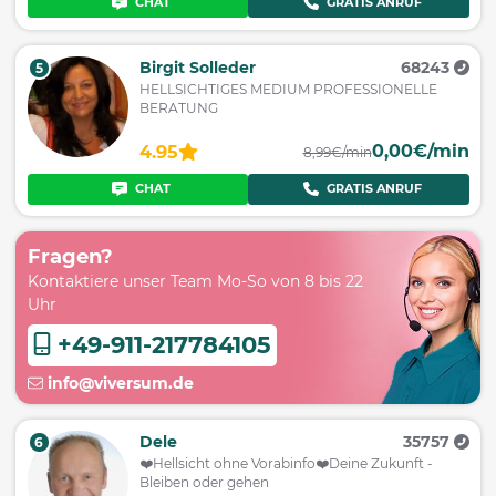
CHAT
GRATIS ANRUF
Birgit Solleder
68243
5
HELLSICHTIGES MEDIUM PROFESSIONELLE
BERATUNG
0,00€/min
4.95
8,99€/min
CHAT
GRATIS ANRUF
Fragen?
Kontaktiere unser Team Mo-So von 8 bis 22
Uhr
+49-911-217784105
info@viversum.de
Dele
35757
6
❤️️Hellsicht ohne Vorabinfo❤️️Deine Zukunft -
Bleiben oder gehen