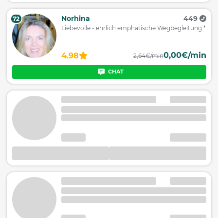
Norhina
449
72
Liebevolle - ehrlich emphatische Wegbegleitung *
0,00€/min
4.98
2,64€/min
CHAT