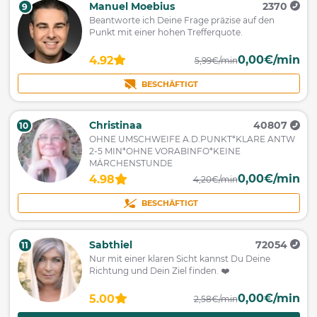
Manuel Moebius
2370
9
Beantworte ich Deine Frage präzise auf den
Punkt mit einer hohen Trefferquote.
0,00€/min
4.92
5,99€/min
BESCHÄFTIGT
Christinaa
40807
10
OHNE UMSCHWEIFE A.D.PUNKT*KLARE ANTW
2-5 MIN*OHNE VORABINFO*KEINE
MÄRCHENSTUNDE
0,00€/min
4.98
4,20€/min
BESCHÄFTIGT
Sabthiel
72054
11
Nur mit einer klaren Sicht kannst Du Deine
Richtung und Dein Ziel finden. ❤️
0,00€/min
5.00
2,58€/min