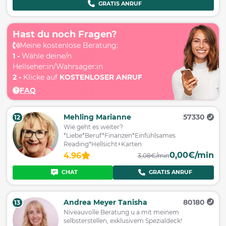
GRATIS ANRUF
Hast du noch Fragen?
Meine kostenlose Beratung:
1 -
Wähle deine/n
Hellseher:in/Wahrsager:in
2 -
Klicke auf
KOSTENLOSER ANRUF
FAQ
Mehling Marianne
57330
12
Wie geht es weiter?
*Liebe*Beruf*Finanzen*Einfühlsames
Reading*Hellsicht+Karten
0,00€/min
4.96
3,08€/min
CHAT
GRATIS ANRUF
Andrea Meyer Tanisha
80180
13
Niveauvolle Beratung u.a.mit meinem
selbsterstellen, exklusivem Spezialdeck!