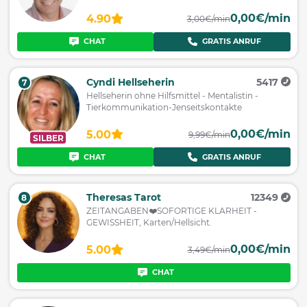
0,00€/min
4.90
3,00€/min
CHAT
GRATIS ANRUF
Cyndi Hellseherin
5417
7
Hellseherin ohne Hilfsmittel - Mentalistin -
Tierkommunikation-Jenseitskontakte
0,00€/min
5.00
9,99€/min
SILBER
CHAT
GRATIS ANRUF
Theresas Tarot
12349
8
ZEITANGABEN❤️SOFORTIGE KLARHEIT -
GEWISSHEIT, Karten/Hellsicht.
0,00€/min
5.00
3,49€/min
CHAT