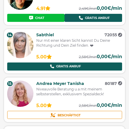
0,00€/min
4.91
2,49€/min
CHAT
GRATIS ANRUF
Sabthiel
72055
14
Nur mit einer klaren Sicht kannst Du Deine
Richtung und Dein Ziel finden. ❤️
0,00€/min
5.00
2,58€/min
GRATIS ANRUF
Andrea Meyer Tanisha
80187
15
Niveauvolle Beratung u.a.mit meinem
selbsterstellen, exklusivem Spezialdeck!
0,00€/min
5.00
2,58€/min
BESCHÄFTIGT