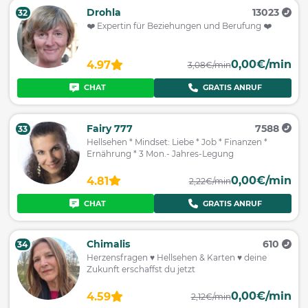
Drohla
13023
32
❤️ Expertin für Beziehungen und Berufung ❤️
0,00€/min
4.97
3,08€/min
CHAT
GRATIS ANRUF
Fairy 777
7588
33
Hellsehen * Mindset: Liebe * Job * Finanzen *
Ernährung * 3 Mon.- Jahres-Legung
0,00€/min
4.81
2,22€/min
CHAT
GRATIS ANRUF
Chimalis
610
34
Herzensfragen ♥ Hellsehen & Karten ♥ deine
Zukunft erschaffst du jetzt
0,00€/min
4.59
2,12€/min