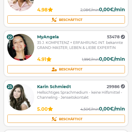
0,00€/min
4.98
2,08€/min
BESCHÄFTIGT
MyAngela
53478
22
35 J. KOMPETENZ + ERFAHRUNG INT. bekannte
GRAND-MASTER, LEBEN & LIEBE EXPERTIN
0,00€/min
4.91
1,99€/min
BESCHÄFTIGT
Karin Schmiedt
29986
23
Hellsichtiges Sprachmedium - keine Hilfsmittel -
Channeling - Jenseitskontakt
0,00€/min
5.00
4,50€/min
BESCHÄFTIGT