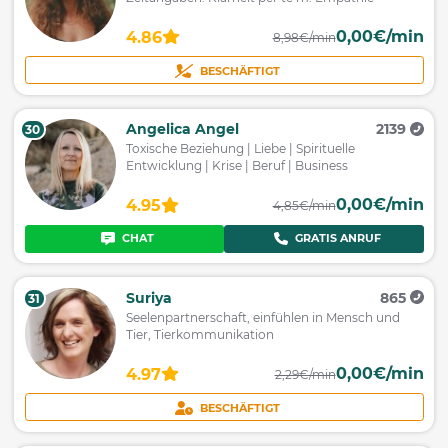
0,00€/min
4.86
8,98€/min
BESCHÄFTIGT
Angelica Angel
2139
30
Toxische Beziehung | Liebe | Spirituelle
Entwicklung | Krise | Beruf | Business
0,00€/min
4.95
4,85€/min
CHAT
GRATIS ANRUF
Suriya
865
31
Seelenpartnerschaft, einfühlen in Mensch und
Tier, Tierkommunikation
0,00€/min
4.97
2,29€/min
BESCHÄFTIGT