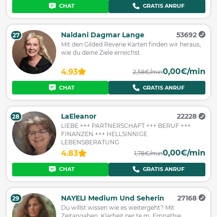
CHAT
GRATIS ANRUF
Naldani Dagmar Lange
53692
27
Mit den Gilded Reverie Karten finden wir heraus,
wie du deine Ziele erreichst.
0,00€/min
4.93
2,58€/min
CHAT
GRATIS ANRUF
LaEleanor
22228
28
LIEBE +++ PARTNERSCHAFT +++ BERUF +++
FINANZEN +++ HELLSINNIGE
LEBENSBERATUNG
0,00€/min
4.83
1,78€/min
CHAT
GRATIS ANRUF
NAYELI Medium Und Seherin
27168
29
Du willst wissen wie es weitergeht? Mit
Zeitangaben. Klarheit per te m. Empathie