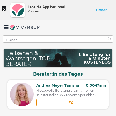
×
Lade die App herunter!
Öffnen
Viversum
Hellsehen &
1. Beratung für
Wahrsagen: TOP
5 Minuten
KOSTENLOS
BERATER
Berater:in des Tages
Andrea Meyer Tanisha
0,00€/min
Niveauvolle Beratung u.a.mit meinem
selbsterstellen, exklusivem Spezialdeck!