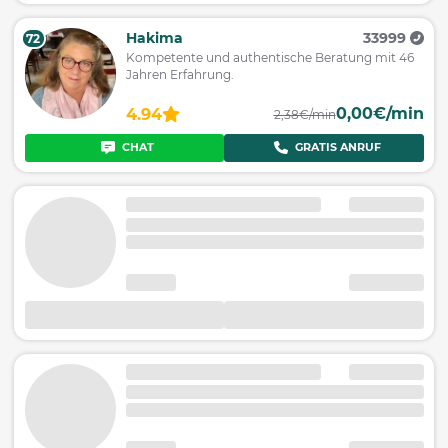
Hakima
33999
72
Kompetente und authentische Beratung mit 46
Jahren Erfahrung.
0,00€/min
4.94
2,38€/min
CHAT
GRATIS ANRUF