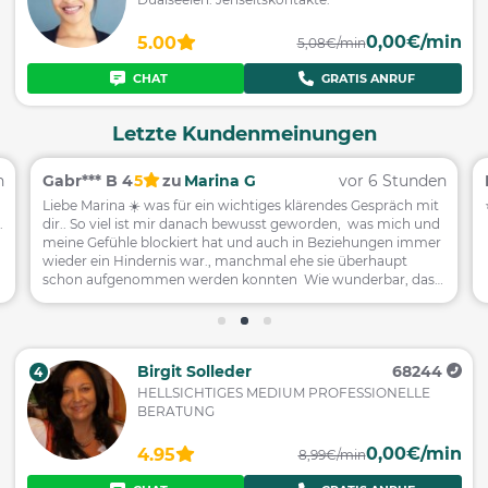
0,00€/min
5.00
5,08€/min
CHAT
GRATIS ANRUF
Letzte Kundenmeinungen
n
Gabr*** B 4
5
zu
Marina G
vor 6 Stunden
Liebe Marina ☀️ was für ein wichtiges klärendes Gespräch mit
.
dir.. So viel ist mir danach bewusst geworden, was mich und
meine Gefühle blockiert hat und auch in Beziehungen immer
wieder ein Hindernis war., manchmal ehe sie überhaupt
schon aufgenommen werden konnten Wie wunderbar, dass
es dich gibt.. Vielen Dank für alles ..❣️❣️❣️ 🙏♥️🤩🌺
Birgit Solleder
68244
4
HELLSICHTIGES MEDIUM PROFESSIONELLE
BERATUNG
0,00€/min
4.95
8,99€/min