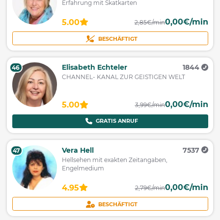
Erfahrung mit Skatkarten
0,00€/min
5.00
2,85€/min
BESCHÄFTIGT
Elisabeth Echteler
1844
46
CHANNEL- KANAL ZUR GEISTIGEN WELT
0,00€/min
5.00
3,99€/min
GRATIS ANRUF
Vera Hell
7537
47
Hellsehen mit exakten Zeitangaben,
Engelmedium
0,00€/min
4.95
2,79€/min
BESCHÄFTIGT