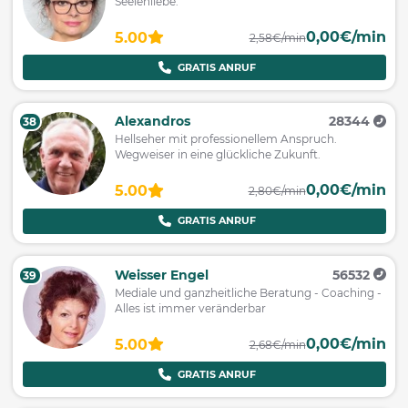
Seelenliebe.
0,00€/min
5.00
2,58€/min
GRATIS ANRUF
Alexandros
28344
38
Hellseher mit professionellem Anspruch.
Wegweiser in eine glückliche Zukunft.
0,00€/min
5.00
2,80€/min
GRATIS ANRUF
Weisser Engel
56532
39
Mediale und ganzheitliche Beratung - Coaching -
Alles ist immer veränderbar
0,00€/min
5.00
2,68€/min
GRATIS ANRUF