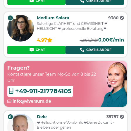
CHAT
GRATIS ANRUF
Medium Solara
9380
5
Sofortige KLARHEIT und GEWISSHEIT ❤
HELLSICHT ❤ professionelle Beratung❤
0,00€/min
4.97
4,98€/min
CHAT
GRATIS ANRUF
Fragen?
Kontaktiere unser Team Mo-So von 8 bis 22
Uhr
+49-911-217784105
info@viversum.de
Dele
35757
6
❤️️Hellsicht ohne Vorabinfo❤️️Deine Zukunft -
Bleiben oder gehen