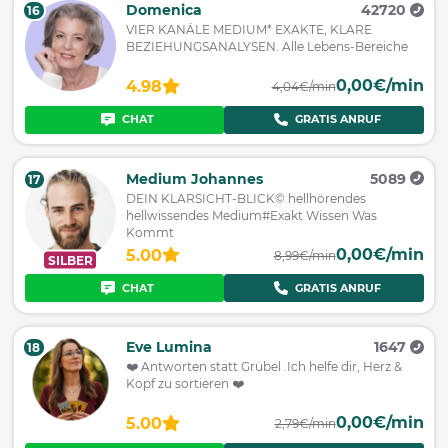
Domenica
42720
16
VIER KANÄLE MEDIUM* EXAKTE, KLARE
BEZIEHUNGSANALYSEN. Alle Lebens-Bereiche
0,00€/min
4.98
4,04€/min
CHAT
GRATIS ANRUF
Medium Johannes
5089
17
DEIN KLARSICHT-BLICK© hellhörendes
hellwissendes Medium#Exakt Wissen Was
Kommt
0,00€/min
5.00
8,99€/min
SILBER
CHAT
GRATIS ANRUF
Eve Lumina
1647
18
❤️ Antworten statt Grübel .Ich helfe dir, Herz &
Kopf zu sortieren ❤️
0,00€/min
5.00
2,79€/min