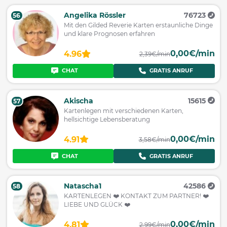
Angelika Rössler
76723
56
Mit den Gilded Reverie Karten erstaunliche Dinge
und klare Prognosen erfahren
0,00€/min
4.96
2,39€/min
CHAT
GRATIS ANRUF
Akischa
15615
57
Kartenlegen mit verschiedenen Karten,
hellsichtige Lebensberatung
0,00€/min
4.91
3,58€/min
CHAT
GRATIS ANRUF
Natascha1
42586
58
KARTENLEGEN ❤️ KONTAKT ZUM PARTNER! ❤️
LIEBE UND GLÜCK ❤️
0,00€/min
4.81
2,99€/min