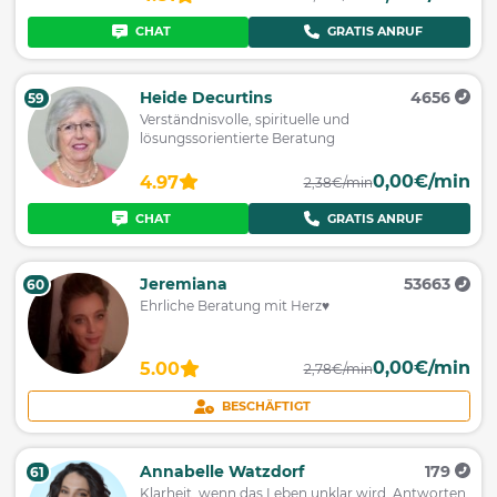
CHAT
GRATIS ANRUF
Heide Decurtins
4656
59
Verständnisvolle, spirituelle und
lösungssorientierte Beratung
0,00€/min
4.97
2,38€/min
CHAT
GRATIS ANRUF
Jeremiana
53663
60
Ehrliche Beratung mit Herz♥
0,00€/min
5.00
2,78€/min
BESCHÄFTIGT
Annabelle Watzdorf
179
61
Klarheit, wenn das Leben unklar wird. Antworten,