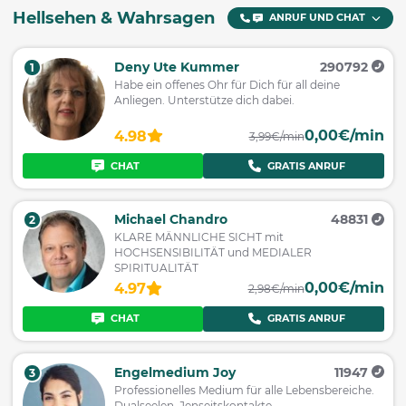
Hellsehen & Wahrsagen
ANRUF UND CHAT
Deny Ute Kummer
290792
1
Habe ein offenes Ohr für Dich für all deine
Anliegen. Unterstütze dich dabei.
0,00€/min
4.98
3,99€/min
CHAT
GRATIS ANRUF
Michael Chandro
48831
2
KLARE MÄNNLICHE SICHT mit
HOCHSENSIBILITÄT und MEDIALER
SPIRITUALITÄT
0,00€/min
4.97
2,98€/min
CHAT
GRATIS ANRUF
Engelmedium Joy
11947
3
Professionelles Medium für alle Lebensbereiche.
Dualseelen. Jenseitskontakte.