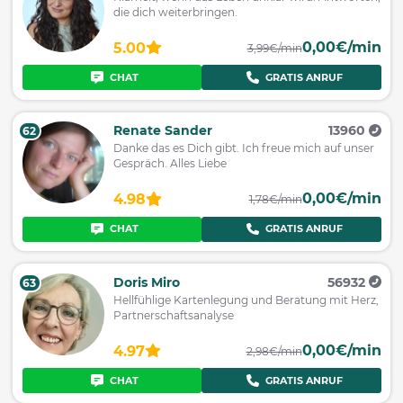
die dich weiterbringen.
0,00€/min
5.00
3,99€/min
CHAT
GRATIS ANRUF
Renate Sander
13960
62
Danke das es Dich gibt. Ich freue mich auf unser
Gespräch. Alles Liebe
0,00€/min
4.98
1,78€/min
CHAT
GRATIS ANRUF
Doris Miro
56932
63
Hellfühlige Kartenlegung und Beratung mit Herz,
Partnerschaftsanalyse
0,00€/min
4.97
2,98€/min
CHAT
GRATIS ANRUF