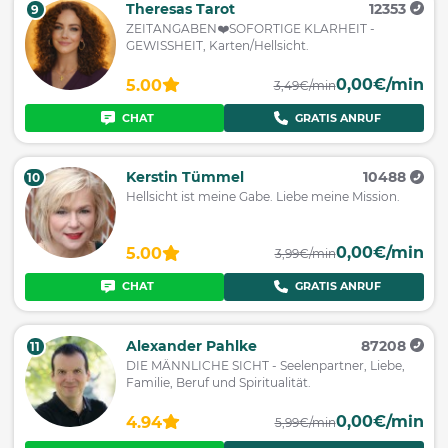
Theresas Tarot
12353
9
ZEITANGABEN❤️SOFORTIGE KLARHEIT -
GEWISSHEIT, Karten/Hellsicht.
0,00€/min
5.00
3,49€/min
CHAT
GRATIS ANRUF
Kerstin Tümmel
10488
10
Hellsicht ist meine Gabe. Liebe meine Mission.
0,00€/min
5.00
3,99€/min
CHAT
GRATIS ANRUF
Alexander Pahlke
87208
11
DIE MÄNNLICHE SICHT - Seelenpartner, Liebe,
Familie, Beruf und Spiritualität.
0,00€/min
4.94
5,99€/min