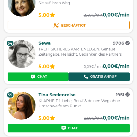
Sie auf ihren Weg
0,00€/min
5.00
2,49€/min
BESCHÄFTIGT
Sewa
9706
54
TREFFSICHERES KARTENLEGEN, Genaue
Zeitangabe, Hellsicht, Gedanken des Partners
0,00€/min
5.00
5,59€/min
CHAT
GRATIS ANRUF
Tina Seelenreise
1951
55
KLARHEIT f. Liebe, Beruf & deinen Weg ohne
Umschweife am Punkt
0,00€/min
5.00
2,99€/min
CHAT