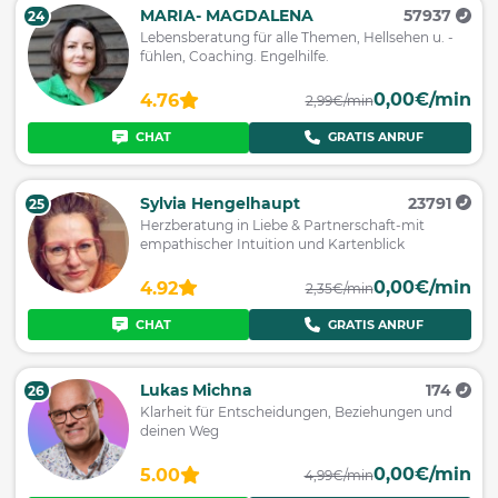
MARIA- MAGDALENA
57937
24
Lebensberatung für alle Themen, Hellsehen u. -
fühlen, Coaching. Engelhilfe.
0,00€/min
4.76
2,99€/min
CHAT
GRATIS ANRUF
Sylvia Hengelhaupt
23791
25
Herzberatung in Liebe & Partnerschaft-mit
empathischer Intuition und Kartenblick
0,00€/min
4.92
2,35€/min
CHAT
GRATIS ANRUF
Lukas Michna
174
26
Klarheit für Entscheidungen, Beziehungen und
deinen Weg
0,00€/min
5.00
4,99€/min