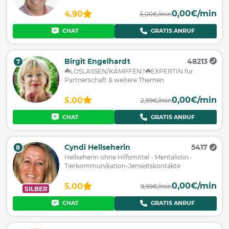
0,00€/min
4.90
3,00€/min
CHAT
GRATIS ANRUF
Birgit Engelhardt
48213
7
☘️LOSLASSEN/KÄMPFEN?☘️EXPERTIN für
Partnerschaft & weitere Themen
0,00€/min
5.00
2,99€/min
CHAT
GRATIS ANRUF
Cyndi Hellseherin
5417
8
Hellseherin ohne Hilfsmittel - Mentalistin -
Tierkommunikation-Jenseitskontakte
0,00€/min
5.00
9,99€/min
SILBER
CHAT
GRATIS ANRUF