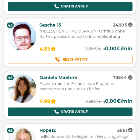
GRATIS ANRUF
Sascha 15
24605
43
*HELLSEHEN OHNE VORABINFO*mit & ohne
Karten, präzise und authentische Beratung
0,00€/min
4.83
2,58€/min
BESCHÄFTIGT
Daniela Maehne
73544
44
Es wäre mir eine Freude, eure Fragen zu
beantworten und euch zu helfen.
0,00€/min
4.99
2,58€/min
GRATIS ANRUF
Hope12
3661
45
hellfühlendes Kartenlegen mit Herz, langjährige