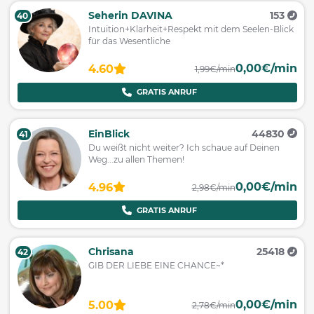
Seherin DAVINA
153
40
Intuition+Klarheit+Respekt mit dem Seelen-Blick
für das Wesentliche
0,00€/min
4.60
1,99€/min
GRATIS ANRUF
EinBlick
44830
41
Du weißt nicht weiter? Ich schaue auf Deinen
Weg...zu allen Themen!
0,00€/min
4.96
2,98€/min
GRATIS ANRUF
Chrisana
25418
42
GIB DER LIEBE EINE CHANCE~*
0,00€/min
5.00
2,78€/min