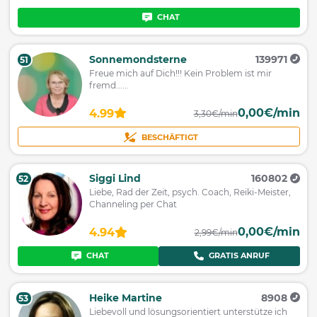
CHAT
Sonnemondsterne
139971
51
Freue mich auf Dich!!! Kein Problem ist mir
fremd......
0,00€/min
4.99
3,30€/min
BESCHÄFTIGT
Siggi Lind
160802
52
Liebe, Rad der Zeit, psych. Coach, Reiki-Meister,
Channeling per Chat
0,00€/min
4.94
2,99€/min
CHAT
GRATIS ANRUF
Heike Martine
8908
53
Liebevoll und lösungsorientiert unterstütze ich