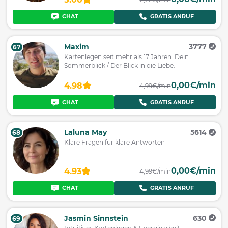
CHAT
GRATIS ANRUF
Maxim
3777
67
Kartenlegen seit mehr als 17 Jahren. Dein
Sommerblick / Der Blick in die Liebe.
0,00€/min
4.98
4,99€/min
CHAT
GRATIS ANRUF
Laluna May
5614
68
Klare Fragen für klare Antworten
0,00€/min
4.93
4,99€/min
CHAT
GRATIS ANRUF
Jasmin Sinnstein
630
69