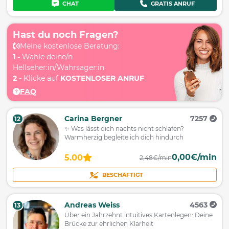
CHAT
GRATIS ANRUF
Hast du noch Fragen?
Meine kostenlose Beratung:
1 -
Wähle deine/n
Hellseher:in/Wahrsager:in
2 -
Klicke auf
KOSTENLOSER ANRUF
FAQ
Carina Bergner
7257
12
✨ Was lässt dich nachts nicht schlafen?
Warmherzig begleite ich dich hindurch
0,00€/min
5.00
2,48€/min
BESCHÄFTIGT
Andreas Weiss
4563
13
Über ein Jahrzehnt intuitives Kartenlegen: Deine
Brücke zur ehrlichen Klarheit