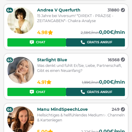
Andrea V Querfurth
31880
64
15 Jahre bei Viversum! *DIREKT - PRÄZISE -
ZEITANGABEN*- Chakra-Analyse
0,00€/min
4.98
2,38€/min
CHAT
GRATIS ANRUF
Starlight Blue
16568
65
Was denkt und fühlt Er/Sie, Liebe, Partnerschaft,
Gibt es einen Neuanfang?
0,00€/min
4.91
1,99€/min
CHAT
GRATIS ANRUF
Manu MindSpeechLove
249
66
Hellsichtiges & hellfühlendes Medium✨️. Channeln
& Kartenlegen
0,00€/min
5.00
2,22€/min