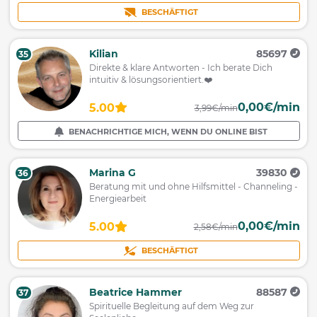
BESCHÄFTIGT
Kilian
85697
35
Direkte & klare Antworten - Ich berate Dich
intuitiv & lösungsorientiert.❤️
0,00€/min
5.00
3,99€/min
BENACHRICHTIGE MICH, WENN DU ONLINE BIST
Marina G
39830
36
Beratung mit und ohne Hilfsmittel - Channeling -
Energiearbeit
0,00€/min
5.00
2,58€/min
BESCHÄFTIGT
Beatrice Hammer
88587
37
Spirituelle Begleitung auf dem Weg zur