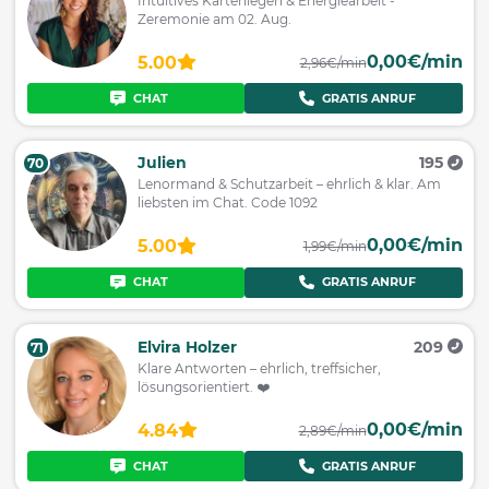
Intuitives Kartenlegen & Energiearbeit -
Zeremonie am 02. Aug.
0,00€/min
5.00
2,96€/min
CHAT
GRATIS ANRUF
Julien
195
70
Lenormand & Schutzarbeit – ehrlich & klar. Am
liebsten im Chat. Code 1092
0,00€/min
5.00
1,99€/min
CHAT
GRATIS ANRUF
Elvira Holzer
209
71
Klare Antworten – ehrlich, treffsicher,
lösungsorientiert. ❤️
0,00€/min
4.84
2,89€/min
CHAT
GRATIS ANRUF