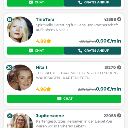
CHAT
GRATIS ANRUF
TinaTara
43388
19
Spirituelle Beratung für Liebe und Partnerschaft
auf hohem Niveau
0,00€/min
4.89
1,90€/min
CHAT
GRATIS ANRUF
Nita 1
31270
20
TELEPATHIE • TRAUMDEUTUNG • HELLSEHEN •
WAHRSAGEN • KARTENLEGEN
0,00€/min
4.96
2,08€/min
CHAT
Jupitersonne
22058
21
Kartengestütztes Hellsehen in der Liebe! Wer
waren wir in früheren Leben?