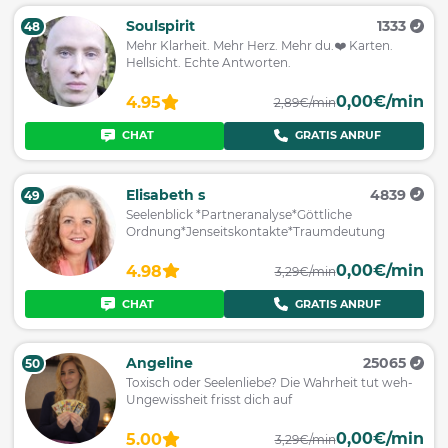
Soulspirit
1333
48
Mehr Klarheit. Mehr Herz. Mehr du.❤️ Karten.
Hellsicht. Echte Antworten.
0,00€/min
4.95
2,89€/min
CHAT
GRATIS ANRUF
Elisabeth s
4839
49
Seelenblick *Partneranalyse*Göttliche
Ordnung*Jenseitskontakte*Traumdeutung
0,00€/min
4.98
3,29€/min
CHAT
GRATIS ANRUF
Angeline
25065
50
Toxisch oder Seelenliebe? Die Wahrheit tut weh-
Ungewissheit frisst dich auf
0,00€/min
5.00
3,29€/min