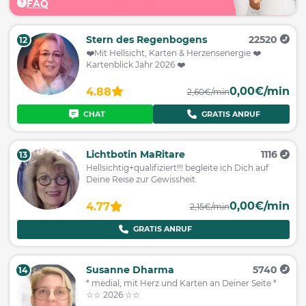
FAQ
Stern des Regenbogens
22520
12
❤️Mit Hellsicht, Karten & Herzensenergie ❤️
Kartenblick Jahr 2026 ❤️
0,00€/min
4.88
2,60€/min
CHAT
GRATIS ANRUF
Lichtbotin MaRitare
1116
13
Hellsichtig+qualifiziert!!! begleite ich Dich auf
Deine Reise zur Gewissheit.
0,00€/min
4.77
2,15€/min
GRATIS ANRUF
Susanne Dharma
5740
14
* medial, mit Herz und Karten an Deiner Seite *
☆☆ 2026 ☆☆