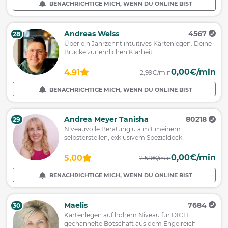
BENACHRICHTIGE MICH, WENN DU ONLINE BIST
Andreas Weiss
4567
28
Über ein Jahrzehnt intuitives Kartenlegen: Deine
Brücke zur ehrlichen Klarheit
0,00€/min
4.91
2,99€/min
BENACHRICHTIGE MICH, WENN DU ONLINE BIST
Andrea Meyer Tanisha
80218
29
Niveauvolle Beratung u.a.mit meinem
selbsterstellen, exklusivem Spezialdeck!
0,00€/min
5.00
2,58€/min
BENACHRICHTIGE MICH, WENN DU ONLINE BIST
Maelis
7684
30
Kartenlegen auf hohem Niveau für DICH
gechannelte Botschaft aus dem Engelreich