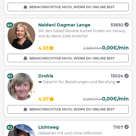
BENACHRICHTIGE MICH, WENN DU ONLINE BIST
Naldani Dagmar Lange
53692
60
Mit den Gilded Reverie Karten finden wir heraus,
wie du deine Ziele erreichst.
0,00€/min
4.93
2,58€/min
BENACHRICHTIGE MICH, WENN DU ONLINE BIST
Drohla
13024
61
❤️ Expertin für Beziehungen und Berufung ❤️
0,00€/min
4.97
3,08€/min
BENACHRICHTIGE MICH, WENN DU ONLINE BIST
Lichtweg
7107
62
Hellsehen mit und ohne Hilfsmittel,