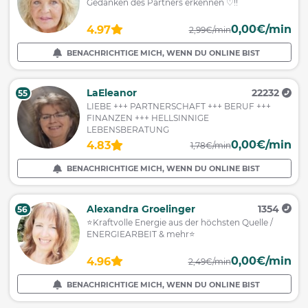
Gedanken des Partners erkennen ♡!!
0,00€/min
4.97
2,99€/min
BENACHRICHTIGE MICH, WENN DU ONLINE BIST
LaEleanor
22232
55
LIEBE +++ PARTNERSCHAFT +++ BERUF +++
FINANZEN +++ HELLSINNIGE
LEBENSBERATUNG
0,00€/min
4.83
1,78€/min
BENACHRICHTIGE MICH, WENN DU ONLINE BIST
Alexandra Groelinger
1354
56
⭐️Kraftvolle Energie aus der höchsten Quelle /
ENERGIEARBEIT & mehr⭐️
0,00€/min
4.96
2,49€/min
BENACHRICHTIGE MICH, WENN DU ONLINE BIST