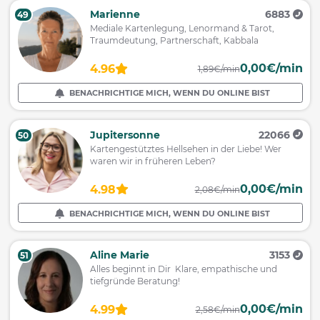
Marienne
6883
49
Mediale Kartenlegung, Lenormand & Tarot,
Traumdeutung, Partnerschaft, Kabbala
0,00€/min
4.96
1,89€/min
BENACHRICHTIGE MICH, WENN DU ONLINE BIST
Jupitersonne
22066
50
Kartengestütztes Hellsehen in der Liebe! Wer
waren wir in früheren Leben?
0,00€/min
4.98
2,08€/min
BENACHRICHTIGE MICH, WENN DU ONLINE BIST
Aline Marie
3153
51
Alles beginnt in Dir Klare, empathische und
tiefgründe Beratung!
0,00€/min
4.99
2,58€/min