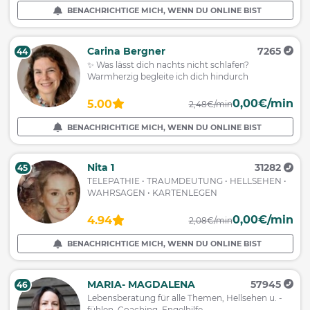
BENACHRICHTIGE MICH, WENN DU ONLINE BIST
Carina Bergner
7265
44
✨ Was lässt dich nachts nicht schlafen?
Warmherzig begleite ich dich hindurch
0,00€/min
5.00
2,48€/min
BENACHRICHTIGE MICH, WENN DU ONLINE BIST
Nita 1
31282
45
TELEPATHIE • TRAUMDEUTUNG • HELLSEHEN •
WAHRSAGEN • KARTENLEGEN
0,00€/min
4.94
2,08€/min
BENACHRICHTIGE MICH, WENN DU ONLINE BIST
MARIA- MAGDALENA
57945
46
Lebensberatung für alle Themen, Hellsehen u. -
fühlen, Coaching. Engelhilfe.