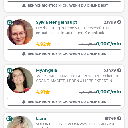
BENACHRICHTIGE MICH, WENN DU ONLINE BIST
Sylvia Hengelhaupt
23798
52
Herzberatung in Liebe & Partnerschaft-mit
empathischer Intuition und Kartenblick
0,00€/min
4.92
2,35€/min
BENACHRICHTIGE MICH, WENN DU ONLINE BIST
MyAngela
53479
53
35 J. KOMPETENZ + ERFAHRUNG INT. bekannte
GRAND-MASTER, LEBEN & LIEBE EXPERTIN
0,00€/min
4.91
2,10€/min
BENACHRICHTIGE MICH, WENN DU ONLINE BIST
Liann
51749
54
SOFORTHILFE- DIPLOM-PSYCHOLOGIN - die