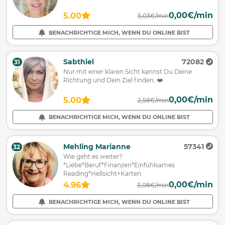
0,00€/min
5.00
5,03€/min
BENACHRICHTIGE MICH, WENN DU ONLINE BIST
Sabthiel
72082
31
Nur mit einer klaren Sicht kannst Du Deine
Richtung und Dein Ziel finden. ❤️
0,00€/min
5.00
2,58€/min
BENACHRICHTIGE MICH, WENN DU ONLINE BIST
Mehling Marianne
57341
32
Wie geht es weiter?
*Liebe*Beruf*Finanzen*Einfühlsames
Reading*Hellsicht+Karten
0,00€/min
4.96
3,08€/min
BENACHRICHTIGE MICH, WENN DU ONLINE BIST