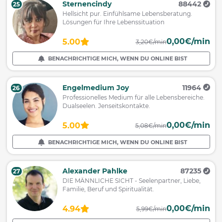
Sternencindy
88442
25
Hellsicht pur. Einfühlsame Lebensberatung.
Lösungen für Ihre Lebenssituation
0,00€/min
5.00
3,20€/min
BENACHRICHTIGE MICH, WENN DU ONLINE BIST
Engelmedium Joy
11964
26
Professionelles Medium für alle Lebensbereiche.
Dualseelen. Jenseitskontakte.
0,00€/min
5.00
5,08€/min
BENACHRICHTIGE MICH, WENN DU ONLINE BIST
Alexander Pahlke
87235
27
DIE MÄNNLICHE SICHT - Seelenpartner, Liebe,
Familie, Beruf und Spiritualität.
0,00€/min
4.94
5,99€/min