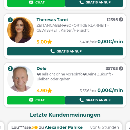
CHAT
GRATIS ANRUF
Theresas Tarot
12395
2
ZEITANGABEN❤️SOFORTIGE KLARHEIT -
GEWISSHEIT, Karten/Hellsicht.
0,00€/min
5.00
3,49€/min
GRATIS ANRUF
Dele
35763
3
❤️️Hellsicht ohne Vorabinfo❤️️Deine Zukunft -
Bleiben oder gehen
0,00€/min
4.90
3,33€/min
CHAT
GRATIS ANRUF
Letzte Kundenmeinungen
n
Lou***sse
5
zu
Alexander Pahlke
vor 6 Stunden