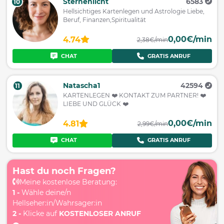
Sternenlicht
6583
10
Hellsichtiges Kartenlegen und Astrologie Liebe,
Beruf, Finanzen,Spiritualität
0,00€/min
4.74
2,38€/min
CHAT
GRATIS ANRUF
Natascha1
42594
11
KARTENLEGEN ❤️ KONTAKT ZUM PARTNER! ❤️
LIEBE UND GLÜCK ❤️
0,00€/min
4.81
2,99€/min
CHAT
GRATIS ANRUF
Hast du noch Fragen?
Meine kostenlose Beratung:
1 -
Wähle deine/n
Hellseher:in/Wahrsager:in
2 -
Klicke auf
KOSTENLOSER ANRUF