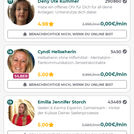
Deny Ute Kummer
290860
17
Habe ein offenes Ohr für Dich für all deine
Anliegen. Unterstütze dich dabei.
0,00€/min
4.98
3,99€/min
BENACHRICHTIGE MICH, WENN DU ONLINE BIST
Cyndi Hellseherin
5450
18
Hellseherin ohne Hilfsmittel - Mentalistin -
Tierkommunikation-Jenseitskontakte
0,00€/min
5.00
9,99€/min
SILBER
BENACHRICHTIGE MICH, WENN DU ONLINE BIST
Emilia Jennifer Storch
43469
19
Seelen & Karma Expertin, Gemeinsam - Hinter
der Kulisse Deiner Seelenprozesse
0,00€/min
5.00
5,68€/min