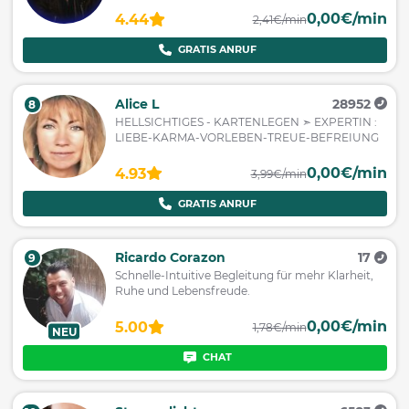
0,00€/min
4.44
2,41€/min
GRATIS ANRUF
Alice L
28952
8
HELLSICHTIGES - KARTENLEGEN ➣ EXPERTIN :
LIEBE-KARMA-VORLEBEN-TREUE-BEFREIUNG
0,00€/min
4.93
3,99€/min
GRATIS ANRUF
Ricardo Corazon
17
9
Schnelle-Intuitive Begleitung für mehr Klarheit,
Ruhe und Lebensfreude.
0,00€/min
5.00
1,78€/min
NEU
CHAT