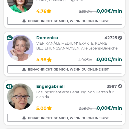
0,00€/min
4.76
2,99€/min
BENACHRICHTIGE MICH, WENN DU ONLINE BIST
Domenica
42725
47
VIER KANÄLE MEDIUM* EXAKTE, KLARE
BEZIEHUNGSANALYSEN. Alle Lebens-Bereiche
0,00€/min
4.98
4,04€/min
BENACHRICHTIGE MICH, WENN DU ONLINE BIST
Engelgabriell
3987
48
Lösungsorientierte Beratung! Von Herzen für
dich da.
0,00€/min
5.00
2,58€/min
BENACHRICHTIGE MICH, WENN DU ONLINE BIST