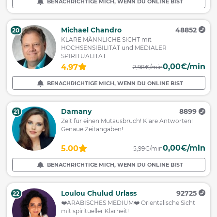
BENACHRICHTIGE MICH, WENN DU ONLINE BIST
Michael Chandro
48852
20
KLARE MÄNNLICHE SICHT mit
HOCHSENSIBILITÄT und MEDIALER
SPIRITUALITÄT
0,00€/min
4.97
2,98€/min
BENACHRICHTIGE MICH, WENN DU ONLINE BIST
Damany
8899
21
Zeit für einen Mutausbruch! Klare Antworten!
Genaue Zeitangaben!
0,00€/min
5.00
5,99€/min
BENACHRICHTIGE MICH, WENN DU ONLINE BIST
Loulou Chulud Urlass
92725
22
❤️ARABISCHES MEDIUM❤️ Orientalische Sicht
mit spiritueller Klarheit!