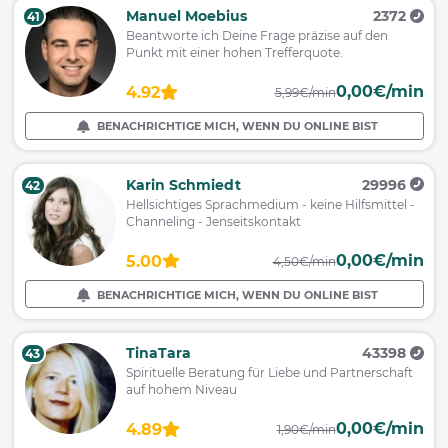
Manuel Moebius
2372
41
Beantworte ich Deine Frage präzise auf den
Punkt mit einer hohen Trefferquote.
0,00€/min
4.92
5,99€/min
BENACHRICHTIGE MICH, WENN DU ONLINE BIST
Karin Schmiedt
29996
42
Hellsichtiges Sprachmedium - keine Hilfsmittel -
Channeling - Jenseitskontakt
0,00€/min
5.00
4,50€/min
BENACHRICHTIGE MICH, WENN DU ONLINE BIST
TinaTara
43398
43
Spirituelle Beratung für Liebe und Partnerschaft
auf hohem Niveau
0,00€/min
4.89
1,90€/min