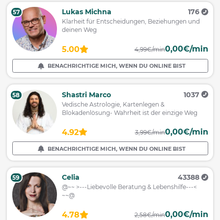
Lukas Michna
176
57
Klarheit für Entscheidungen, Beziehungen und
deinen Weg
0,00€/min
5.00
4,99€/min
BENACHRICHTIGE MICH, WENN DU ONLINE BIST
Shastri Marco
1037
58
Vedische Astrologie, Kartenlegen &
Blokadenlösung- Wahrheit ist der einzige Weg
0,00€/min
4.92
3,99€/min
BENACHRICHTIGE MICH, WENN DU ONLINE BIST
Celia
43388
59
@~~ >---Liebevolle Beratung & Lebenshilfe---<
~~@
0,00€/min
4.78
2,58€/min