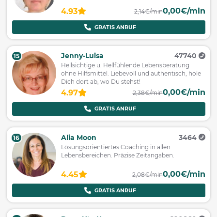
0,00€/min
4.93
2,14€/min
GRATIS ANRUF
Jenny-Luisa
47740
15
Hellsichtige u. Hellfühlende Lebensberatung
ohne Hilfsmittel. Liebevoll und authentisch, hole
Dich dort ab, wo Du stehst!
0,00€/min
4.97
2,38€/min
GRATIS ANRUF
Alia Moon
3464
16
Lösungsorientiertes Coaching in allen
Lebensbereichen. Präzise Zeitangaben.
0,00€/min
4.45
2,08€/min
GRATIS ANRUF