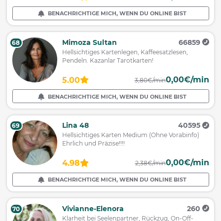
BENACHRICHTIGE MICH, WENN DU ONLINE BIST
Mimoza Sultan
66859
68
Hellsichtiges Kartenlegen, Kaffeesatzlesen,
Pendeln. Kazanlar Tarotkarten!
0,00€/min
5.00
3,80€/min
BENACHRICHTIGE MICH, WENN DU ONLINE BIST
Lina 48
40595
69
Hellsichtiges Karten Medium (Ohne Vorabinfo)
Ehrlich und Präzise!!!!
0,00€/min
4.98
2,38€/min
BENACHRICHTIGE MICH, WENN DU ONLINE BIST
Vivianne-Elenora
260
70
Klarheit bei Seelenpartner, Rückzug, On-Off-