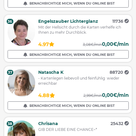
BENACHRICHTIGE MICH, WENN DU ONLINE BIST
Engelszauber Lichterglanz
11736
36
Mit der Hellsicht durch die Karten verhelfe ich
Ihnen zu mehr Durchblick.
0,00€/min
4.97
3,08€/min
BENACHRICHTIGE MICH, WENN DU ONLINE BIST
Natascha K
88720
37
- Kartenlegen liebevoll und feinfühlig wieder
erreichbar
0,00€/min
4.88
2,99€/min
BENACHRICHTIGE MICH, WENN DU ONLINE BIST
Chrisana
25432
38
GIB DER LIEBE EINE CHANCE~*