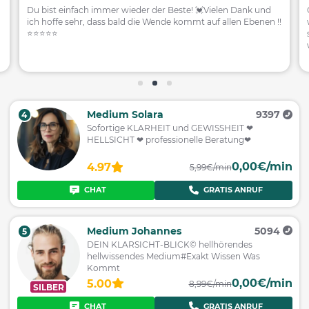
Du bist einfach immer wieder der Beste! 💓Vielen Dank und
ich hoffe sehr, dass bald die Wende kommt auf allen Ebenen !!
⭐️⭐️⭐️⭐️⭐️
Medium Solara
9397
4
Sofortige KLARHEIT und GEWISSHEIT ❤
HELLSICHT ❤ professionelle Beratung❤
0,00€/min
4.97
5,99€/min
CHAT
GRATIS ANRUF
Medium Johannes
5094
5
DEIN KLARSICHT-BLICK© hellhörendes
hellwissendes Medium#Exakt Wissen Was
Kommt
0,00€/min
5.00
8,99€/min
SILBER
CHAT
GRATIS ANRUF