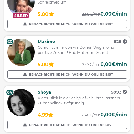
Schreibmedium
0,00€/min
5.00
2,58€/min
SILBER
BENACHRICHTIGE MICH, WENN DU ONLINE BIST
Maxime
626
63
Gemeinsam finden wir Deinen Weg in eine
positive Zukunft! Hab Mut zum 1.Schritt!
0,00€/min
5.00
2,69€/min
BENACHRICHTIGE MICH, WENN DU ONLINE BIST
Shoya
5093
64
Klarer Blick in die Seele/Gefühle Ihres Partners
⋆Channeling⋆ tiefgründig
0,00€/min
4.99
2,48€/min
BENACHRICHTIGE MICH, WENN DU ONLINE BIST