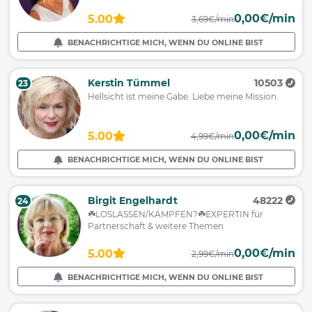
0,00€/min
5.00
3,69€/min
BENACHRICHTIGE MICH, WENN DU ONLINE BIST
Kerstin Tümmel
10503
23
Hellsicht ist meine Gabe. Liebe meine Mission.
0,00€/min
5.00
4,99€/min
BENACHRICHTIGE MICH, WENN DU ONLINE BIST
Birgit Engelhardt
48222
24
☘️LOSLASSEN/KÄMPFEN?☘️EXPERTIN für
Partnerschaft & weitere Themen
0,00€/min
5.00
2,99€/min
BENACHRICHTIGE MICH, WENN DU ONLINE BIST