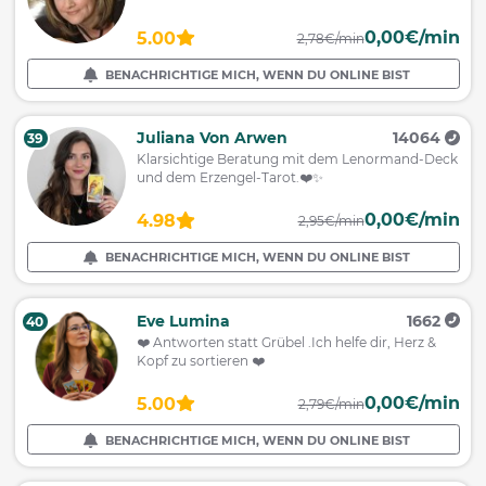
0,00€/min
5.00
2,78€/min
BENACHRICHTIGE MICH, WENN DU ONLINE BIST
Juliana Von Arwen
14064
39
Klarsichtige Beratung mit dem Lenormand-Deck
und dem Erzengel-Tarot.❤️✨
0,00€/min
4.98
2,95€/min
BENACHRICHTIGE MICH, WENN DU ONLINE BIST
Eve Lumina
1662
40
❤️ Antworten statt Grübel .Ich helfe dir, Herz &
Kopf zu sortieren ❤️
0,00€/min
5.00
2,79€/min
BENACHRICHTIGE MICH, WENN DU ONLINE BIST