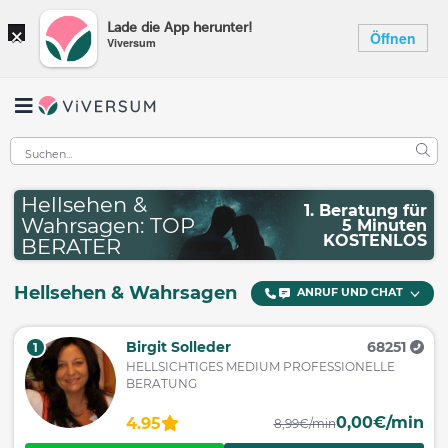
×
Lade die App herunter!
Öffnen
Viversum
Hellsehen &
1. Beratung für
Wahrsagen: TOP
5 Minuten
KOSTENLOS
BERATER
Hellsehen & Wahrsagen
ANRUF UND CHAT
Birgit Solleder
68251
1
HELLSICHTIGES MEDIUM PROFESSIONELLE
BERATUNG
0,00€/min
4.95
8,99€/min