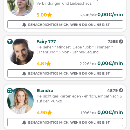
Verbindungen und Liebeschaos.
0,00€/min
5.00
3,59€/min
BENACHRICHTIGE MICH, WENN DU ONLINE BIST
Fairy 777
7588
71
Hellsehen * Mindset: Liebe * Job * Finanzen *
Ernährung * 3 Mon.- Jahres-Legung
0,00€/min
4.81
2,22€/min
BENACHRICHTIGE MICH, WENN DU ONLINE BIST
Elandra
4879
72
Hellsichtiges Kartenlegen - ehrlich, empathisch &
auf den Punkt!
0,00€/min
4.90
1,99€/min
BENACHRICHTIGE MICH, WENN DU ONLINE BIST