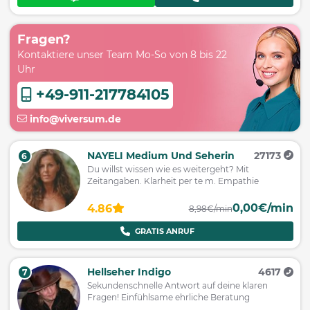
Fragen?
Kontaktiere unser Team Mo-So von 8 bis 22
Uhr
+49-911-217784105
info@viversum.de
NAYELI Medium Und Seherin
27173
6
Du willst wissen wie es weitergeht? Mit
Zeitangaben. Klarheit per te m. Empathie
0,00€/min
4.86
8,98€/min
GRATIS ANRUF
Hellseher Indigo
4617
7
Sekundenschnelle Antwort auf deine klaren
Fragen! Einfühlsame ehrliche Beratung