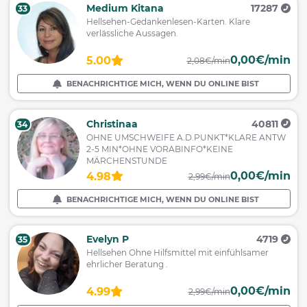
Medium Kitana
17287
33
Hellsehen-Gedankenlesen-Karten. Klare
verlässliche Aussagen.
0,00€/min
5.00
2,08€/min
BENACHRICHTIGE MICH, WENN DU ONLINE BIST
Christinaa
40811
34
OHNE UMSCHWEIFE A.D.PUNKT*KLARE ANTW
2-5 MIN*OHNE VORABINFO*KEINE
MÄRCHENSTUNDE
0,00€/min
4.98
2,99€/min
BENACHRICHTIGE MICH, WENN DU ONLINE BIST
Evelyn P
4719
35
Hellsehen Ohne Hilfsmittel mit einfühlsamer
ehrlicher Beratung .
0,00€/min
4.99
2,99€/min