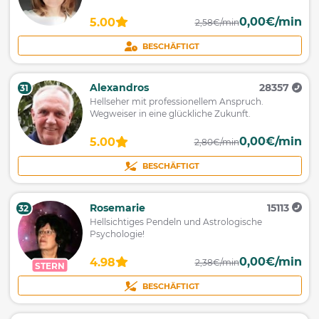
0,00€/min
5.00
2,58€/min
BESCHÄFTIGT
Alexandros
28357
31
Hellseher mit professionellem Anspruch.
Wegweiser in eine glückliche Zukunft.
0,00€/min
5.00
2,80€/min
BESCHÄFTIGT
Rosemarie
15113
32
Hellsichtiges Pendeln und Astrologische
Psychologie!
0,00€/min
4.98
2,38€/min
STERN
BESCHÄFTIGT