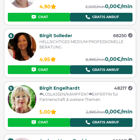
0,00€/min
4.90
3,00€/min
CHAT
GRATIS ANRUF
Birgit Solleder
68250
8
HELLSICHTIGES MEDIUM PROFESSIONELLE
BERATUNG
0,00€/min
4.95
8,99€/min
CHAT
GRATIS ANRUF
Birgit Engelhardt
48217
9
☘️LOSLASSEN/KÄMPFEN?☘️EXPERTIN für
Partnerschaft & weitere Themen
0,00€/min
5.00
2,99€/min
CHAT
GRATIS ANRUF