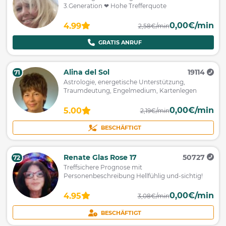
3.Generation ❤ Hohe Trefferquote
0,00€/min
4.99
2,58€/min
GRATIS ANRUF
Alina del Sol
19114
71
Astrologie, energetische Unterstützung,
Traumdeutung, Engelmedium, Kartenlegen
0,00€/min
5.00
2,19€/min
BESCHÄFTIGT
Renate Glas Rose 17
50727
72
Treffsichere Prognose mit
Personenbeschreibung Hellfühlig und-sichtig!
0,00€/min
4.95
3,08€/min
BESCHÄFTIGT