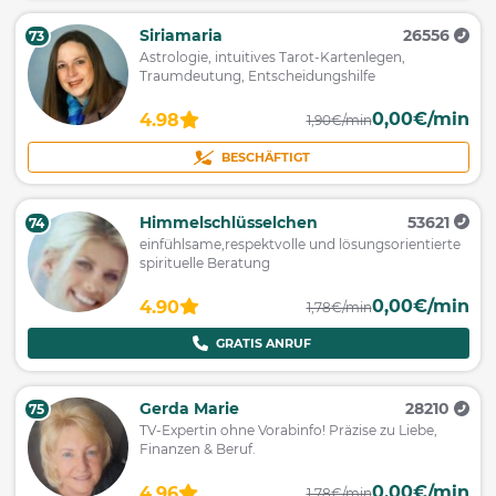
Siriamaria
26556
73
Astrologie, intuitives Tarot-Kartenlegen,
Traumdeutung, Entscheidungshilfe
0,00€/min
4.98
1,90€/min
BESCHÄFTIGT
Himmelschlüsselchen
53621
74
einfühlsame,respektvolle und lösungsorientierte
spirituelle Beratung
0,00€/min
4.90
1,78€/min
GRATIS ANRUF
Gerda Marie
28210
75
TV-Expertin ohne Vorabinfo! Präzise zu Liebe,
Finanzen & Beruf.
0,00€/min
4.96
1,78€/min