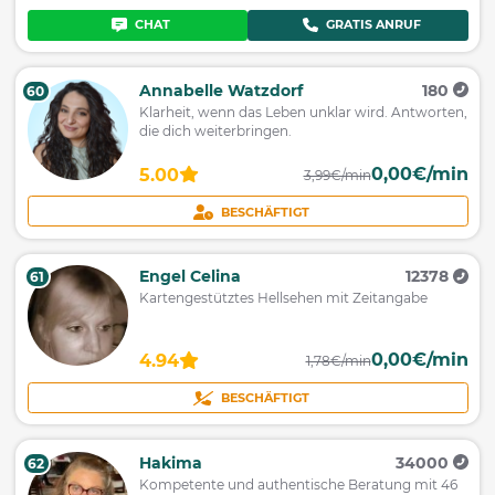
CHAT
GRATIS ANRUF
Annabelle Watzdorf
180
60
Klarheit, wenn das Leben unklar wird. Antworten,
die dich weiterbringen.
0,00€/min
5.00
3,99€/min
BESCHÄFTIGT
Engel Celina
12378
61
Kartengestütztes Hellsehen mit Zeitangabe
0,00€/min
4.94
1,78€/min
BESCHÄFTIGT
Hakima
34000
62
Kompetente und authentische Beratung mit 46