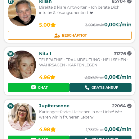
Kilian
85704
17
Direkte & klare Antworten - Ich berate Dich
intuitiv & lösungsorientiert.❤️
0,00€/min
5.00
3,99€/min
BESCHÄFTIGT
Nita 1
31276
18
TELEPATHIE • TRAUMDEUTUNG • HELLSEHEN •
WAHRSAGEN • KARTENLEGEN
0,00€/min
4.96
2,08€/min
CHAT
GRATIS ANRUF
Jupitersonne
22064
19
Kartengestütztes Hellsehen in der Liebe! Wer
waren wir in früheren Leben?
0,00€/min
4.98
1,78€/min