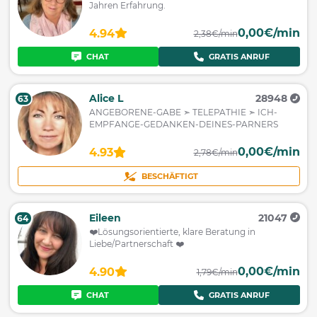
Jahren Erfahrung.
0,00€/min
4.94
2,38€/min
CHAT
GRATIS ANRUF
Alice L
28948
63
ANGEBORENE-GABE ➣ TELEPATHIE ➣ ICH-
EMPFANGE-GEDANKEN-DEINES-PARNERS
0,00€/min
4.93
2,78€/min
BESCHÄFTIGT
Eileen
21047
64
❤️Lösungsorientierte, klare Beratung in
Liebe/Partnerschaft ❤️
0,00€/min
4.90
1,79€/min
CHAT
GRATIS ANRUF