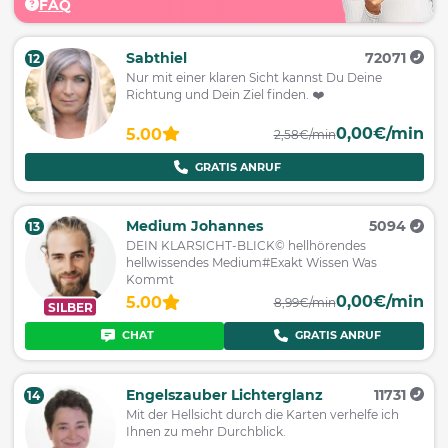
FAQ
Sabthiel
72071
12
Nur mit einer klaren Sicht kannst Du Deine
Richtung und Dein Ziel finden. ❤️
0,00€/min
5.00
2,58€/min
GRATIS ANRUF
Medium Johannes
5094
13
DEIN KLARSICHT-BLICK© hellhörendes
hellwissendes Medium#Exakt Wissen Was
Kommt
0,00€/min
5.00
8,99€/min
SILBER
CHAT
GRATIS ANRUF
Engelszauber Lichterglanz
11731
14
Mit der Hellsicht durch die Karten verhelfe ich
Ihnen zu mehr Durchblick.