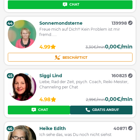
CHAT
Sonnemondsterne
139998
44
Freue mich auf Dich!!! Kein Problem ist mir
fremd......
0,00€/min
4.99
3,30€/min
BESCHÄFTIGT
Siggi Lind
160825
45
Liebe, Rad der Zeit, psych. Coach, Reiki-Meister,
Channeling per Chat
0,00€/min
4.98
2,99€/min
CHAT
GRATIS ANRUF
Heike Edith
40871
46
Ich sehe das, was Du noch nicht siehst