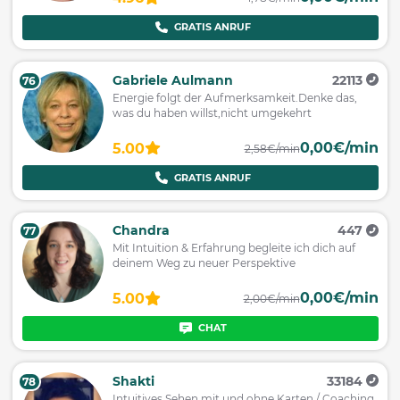
GRATIS ANRUF
Gabriele Aulmann
22113
76
Energie folgt der Aufmerksamkeit.Denke das,
was du haben willst,nicht umgekehrt
0,00€/min
5.00
2,58€/min
GRATIS ANRUF
Chandra
447
77
Mit Intuition & Erfahrung begleite ich dich auf
deinem Weg zu neuer Perspektive
0,00€/min
5.00
2,00€/min
CHAT
Shakti
33184
78
Intuitives Sehen mit und ohne Karten / Coaching