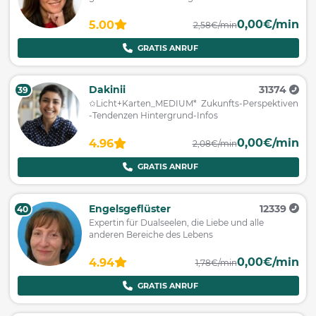
0,00€/min
5.00
2,58€/min
GRATIS ANRUF
Dakinii
31374
39
✩Licht+Karten_MEDIUM* Zukunfts-Perspektiven
-Tendenzen Hintergrund-Infos
0,00€/min
4.96
2,08€/min
GRATIS ANRUF
Engelsgeflüster
12339
40
Expertin für Dualseelen, die Liebe und alle
anderen Bereiche des Lebens
0,00€/min
4.94
1,78€/min
GRATIS ANRUF