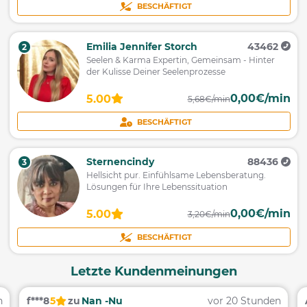
BESCHÄFTIGT
Emilia Jennifer Storch
43462
2
Seelen & Karma Expertin, Gemeinsam - Hinter
der Kulisse Deiner Seelenprozesse
0,00€/min
5.00
5,68€/min
BESCHÄFTIGT
Sternencindy
88436
3
Hellsicht pur. Einfühlsame Lebensberatung.
Lösungen für Ihre Lebenssituation
0,00€/min
5.00
3,20€/min
BESCHÄFTIGT
Letzte Kundenmeinungen
n
f***8
5
zu
Nan -Nu
vor 20 Stunden