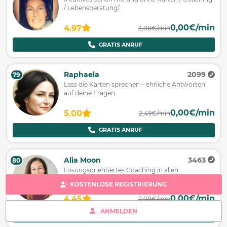
/ Lebensberatung/
0,00€/min
4.97
3,08€/min
GRATIS ANRUF
Raphaela
2099
79
Lass die Karten sprechen – ehrliche Antworten
auf deine Fragen
0,00€/min
5.00
2,49€/min
GRATIS ANRUF
Alia Moon
3463
80
Lösungsorientiertes Coaching in allen
Lebensbereichen. Präzise Zeitangaben.
KOSTENLOSE REGISTRIERUNG
0,00€/min
4.45
2,08€/min
ANMELDEN
GRATIS ANRUF