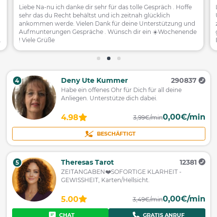
Liebe Na-nu ich danke dir sehr für das tolle Gespräch . Hoffe
sehr das du Recht behältst und ich zeitnah glücklich
ankommen werde. Vielen Dank für deine Unterstützung und
Aufmunterungen Gespräche . Wünsch dir ein ☀️Wochenende
n
! Viele Grüße
t
Deny Ute Kummer
290837
4
Habe ein offenes Ohr für Dich für all deine
Anliegen. Unterstütze dich dabei.
0,00€/min
4.98
3,99€/min
BESCHÄFTIGT
Theresas Tarot
12381
5
ZEITANGABEN❤️SOFORTIGE KLARHEIT -
GEWISSHEIT, Karten/Hellsicht.
0,00€/min
5.00
3,49€/min
CHAT
GRATIS ANRUF