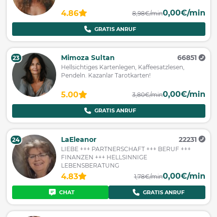
0,00€/min
4.86
8,98€/min
GRATIS ANRUF
Mimoza Sultan
66851
23
Hellsichtiges Kartenlegen, Kaffeesatzlesen,
Pendeln. Kazanlar Tarotkarten!
0,00€/min
5.00
3,80€/min
GRATIS ANRUF
LaEleanor
22231
24
LIEBE +++ PARTNERSCHAFT +++ BERUF +++
FINANZEN +++ HELLSINNIGE
LEBENSBERATUNG
0,00€/min
4.83
1,78€/min
CHAT
GRATIS ANRUF