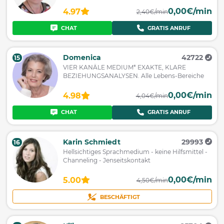
0,00€/min
4.97
2,40€/min
CHAT
GRATIS ANRUF
Domenica
42722
15
VIER KANÄLE MEDIUM* EXAKTE, KLARE
BEZIEHUNGSANALYSEN. Alle Lebens-Bereiche
0,00€/min
4.98
4,04€/min
CHAT
GRATIS ANRUF
Karin Schmiedt
29993
16
Hellsichtiges Sprachmedium - keine Hilfsmittel -
Channeling - Jenseitskontakt
0,00€/min
5.00
4,50€/min
BESCHÄFTIGT