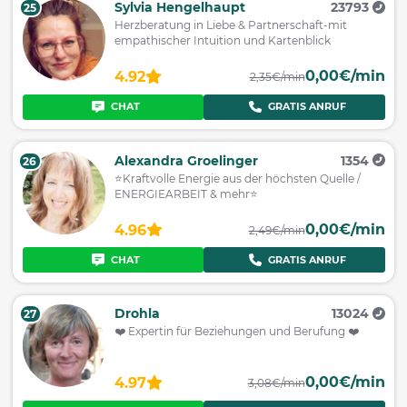
Sylvia Hengelhaupt
23793
25
Herzberatung in Liebe & Partnerschaft-mit
empathischer Intuition und Kartenblick
0,00€/min
4.92
2,35€/min
CHAT
GRATIS ANRUF
Alexandra Groelinger
1354
26
⭐️Kraftvolle Energie aus der höchsten Quelle /
ENERGIEARBEIT & mehr⭐️
0,00€/min
4.96
2,49€/min
CHAT
GRATIS ANRUF
Drohla
13024
27
❤️ Expertin für Beziehungen und Berufung ❤️
0,00€/min
4.97
3,08€/min