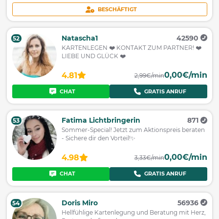
BESCHÄFTIGT
Natascha1
42590
52
KARTENLEGEN ❤️ KONTAKT ZUM PARTNER! ❤️
LIEBE UND GLÜCK ❤️
0,00€/min
4.81
2,99€/min
CHAT
GRATIS ANRUF
Fatima Lichtbringerin
871
53
Sommer-Special! Jetzt zum Aktionspreis beraten
- Sichere dir den Vorteil!✨
0,00€/min
4.98
3,33€/min
CHAT
GRATIS ANRUF
Doris Miro
56936
54
Hellfühlige Kartenlegung und Beratung mit Herz,