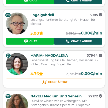
CHAT
GRATIS ANRUF
Engelgabriell
3985
20
Lösungsorientierte Beratung! Von Herzen für
dich da.
0,00€/min
5.00
2,58€/min
CHAT
GRATIS ANRUF
MARIA- MAGDALENA
57944
21
Lebensberatung für alle Themen, Hellsehen u. -
fühlen, Coaching. Engelhilfe.
0,00€/min
4.76
2,99€/min
BESCHÄFTIGT
NAYELI Medium Und Seherin
27172
22
Du willst wissen wie es weitergeht? Mit
Zeitangaben. Klarheit per te m. Empathie