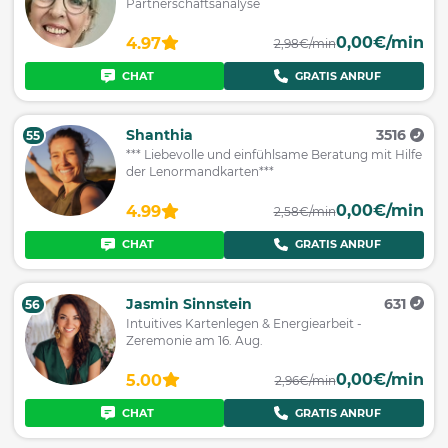
Partnerschaftsanalyse
0,00€/min
4.97
2,98€/min
CHAT
GRATIS ANRUF
Shanthia
3516
55
*** Liebevolle und einfühlsame Beratung mit Hilfe
der Lenormandkarten***
0,00€/min
4.99
2,58€/min
CHAT
GRATIS ANRUF
Jasmin Sinnstein
631
56
Intuitives Kartenlegen & Energiearbeit -
Zeremonie am 16. Aug.
0,00€/min
5.00
2,96€/min
CHAT
GRATIS ANRUF