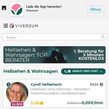
×
Lade die App herunter!
Öffnen
Viversum
Hellsehen &
1. Beratung für
Wahrsagen: TOP
5 Minuten
KOSTENLOS
BERATER
Hellsehen & Wahrsagen
ANRUF UND CHAT
Cyndi Hellseherin
5434
1
Hellseherin ohne Hilfsmittel - Mentalistin -
Tierkommunikation-Jenseitskontakte
0,00€/min
5.00
9,99€/min
SILBER