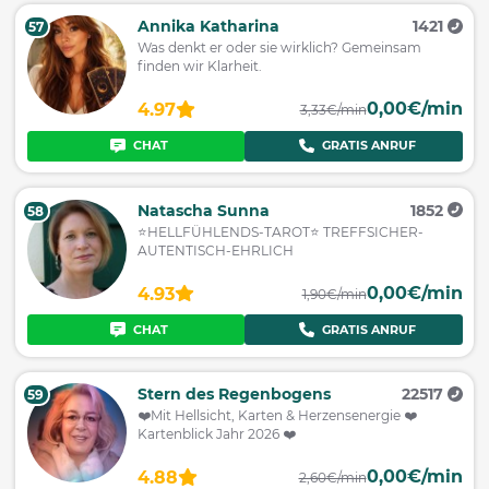
Annika Katharina
1421
57
Was denkt er oder sie wirklich? Gemeinsam
finden wir Klarheit.
0,00€/min
4.97
3,33€/min
CHAT
GRATIS ANRUF
Natascha Sunna
1852
58
⭐HELLFÜHLENDS-TAROT⭐ TREFFSICHER-
AUTENTISCH-EHRLICH
0,00€/min
4.93
1,90€/min
CHAT
GRATIS ANRUF
Stern des Regenbogens
22517
59
❤️Mit Hellsicht, Karten & Herzensenergie ❤️
Kartenblick Jahr 2026 ❤️
0,00€/min
4.88
2,60€/min