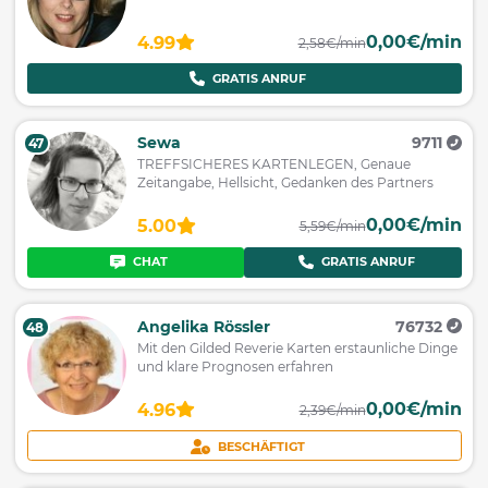
0,00€/min
4.99
2,58€/min
GRATIS ANRUF
Sewa
9711
47
TREFFSICHERES KARTENLEGEN, Genaue
Zeitangabe, Hellsicht, Gedanken des Partners
0,00€/min
5.00
5,59€/min
CHAT
GRATIS ANRUF
Angelika Rössler
76732
48
Mit den Gilded Reverie Karten erstaunliche Dinge
und klare Prognosen erfahren
0,00€/min
4.96
2,39€/min
BESCHÄFTIGT