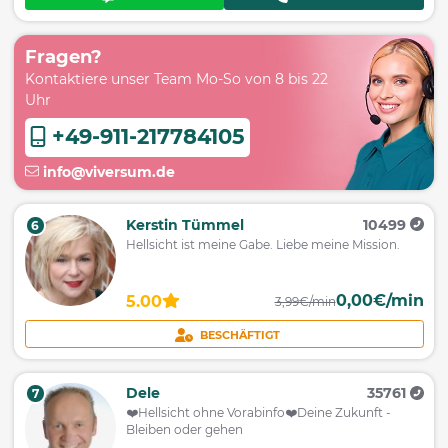
Fragen?
Kontaktiere unser Team Mo-So von 8 bis 22
Uhr
+49-911-217784105
info@viversum.de
Kerstin Tümmel
10499
6
Hellsicht ist meine Gabe. Liebe meine Mission.
0,00€/min
5.00
3,99€/min
BESCHÄFTIGT
Dele
35761
7
❤️️Hellsicht ohne Vorabinfo❤️️Deine Zukunft -
Bleiben oder gehen