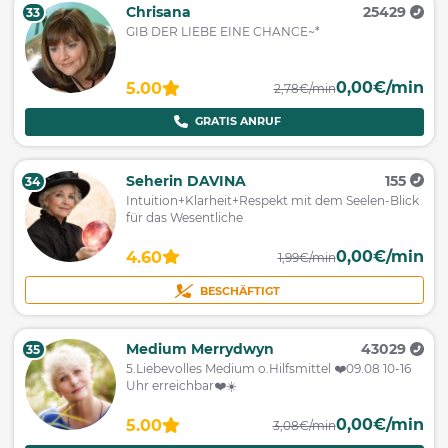
Chrisana
25429
33
GIB DER LIEBE EINE CHANCE~*
0,00€/min
5.00
2,78€/min
GRATIS ANRUF
Seherin DAVINA
155
34
Intuition+Klarheit+Respekt mit dem Seelen-Blick
für das Wesentliche
0,00€/min
4.60
1,99€/min
BESCHÄFTIGT
Medium Merrydwyn
43029
35
5.Liebevolles Medium o.Hilfsmittel ❤️09.08 10-16
Uhr erreichbar❤️☀️
0,00€/min
5.00
3,08€/min