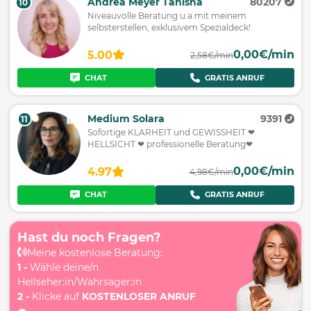
Andrea Meyer Tanisha
80207
10
Niveauvolle Beratung u.a.mit meinem
selbsterstellen, exklusivem Spezialdeck!
0,00€/min
5.00
2,58€/min
CHAT
GRATIS ANRUF
Medium Solara
9391
11
Sofortige KLARHEIT und GEWISSHEIT ❤
HELLSICHT ❤ professionelle Beratung❤
0,00€/min
4.97
4,98€/min
CHAT
GRATIS ANRUF
Hast du noch Fragen?
Meine kostenlose Beratung:
1 -
Wähle deine/n
Hellseher:in/Wahrsager:in
2 -
Klicke auf
KOSTENLOSER ANRUF