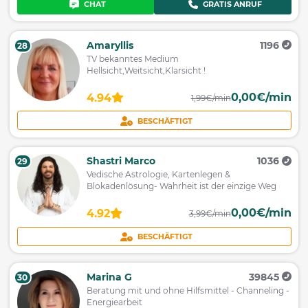
CHAT
GRATIS ANRUF
Amaryllis
1196
28
TV bekanntes Medium
Hellsicht,Weitsicht,Klarsicht !
0,00€/min
4.94
1,99€/min
BESCHÄFTIGT
Shastri Marco
1036
29
Vedische Astrologie, Kartenlegen &
Blokadenlösung- Wahrheit ist der einzige Weg
0,00€/min
4.92
3,99€/min
BESCHÄFTIGT
Marina G
39845
30
Beratung mit und ohne Hilfsmittel - Channeling -
Energiearbeit