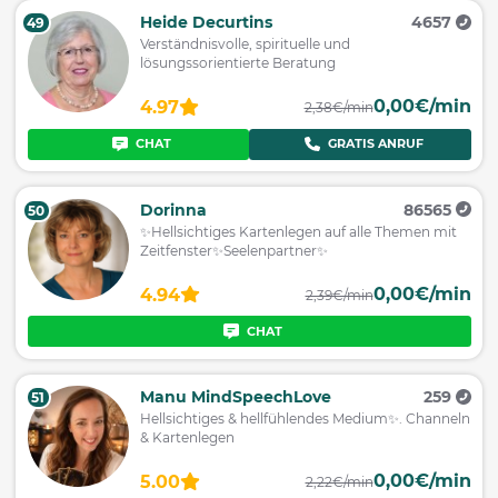
Heide Decurtins
4657
49
Verständnisvolle, spirituelle und
lösungssorientierte Beratung
0,00€/min
4.97
2,38€/min
CHAT
GRATIS ANRUF
Dorinna
86565
50
✨Hellsichtiges Kartenlegen auf alle Themen mit
Zeitfenster✨Seelenpartner✨
0,00€/min
4.94
2,39€/min
CHAT
Manu MindSpeechLove
259
51
Hellsichtiges & hellfühlendes Medium✨️. Channeln
& Kartenlegen
0,00€/min
5.00
2,22€/min