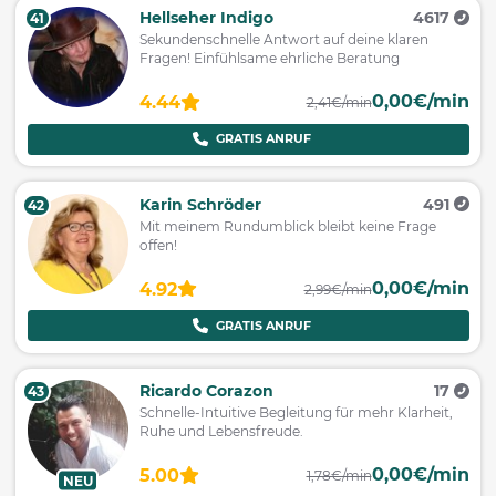
Hellseher Indigo
4617
41
Sekundenschnelle Antwort auf deine klaren
Fragen! Einfühlsame ehrliche Beratung
0,00€/min
4.44
2,41€/min
GRATIS ANRUF
Karin Schröder
491
42
Mit meinem Rundumblick bleibt keine Frage
offen!
0,00€/min
4.92
2,99€/min
GRATIS ANRUF
Ricardo Corazon
17
43
Schnelle-Intuitive Begleitung für mehr Klarheit,
Ruhe und Lebensfreude.
0,00€/min
5.00
1,78€/min
NEU