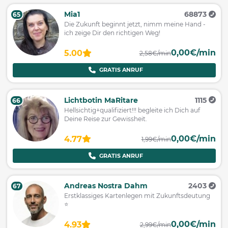
Mia1
68873
65
Die Zukunft beginnt jetzt, nimm meine Hand -
ich zeige Dir den richtigen Weg!
0,00€/min
5.00
2,58€/min
GRATIS ANRUF
Lichtbotin MaRitare
1115
66
Hellsichtig+qualifiziert!!! begleite ich Dich auf
Deine Reise zur Gewissheit.
0,00€/min
4.77
1,99€/min
GRATIS ANRUF
Andreas Nostra Dahm
2403
67
Erstklassiges Kartenlegen mit Zukunftsdeutung
⭐️
0,00€/min
4.93
2,99€/min