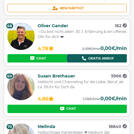
BESCHÄFTIGT
Oliver Gander
162
68
✨Du bist nicht allein. 30 J. Erfahrung & ein offenes
Ohr für dich ❤️
0,00€/min
4.78
2,39€/min
CHAT
GRATIS ANRUF
Susan Brethauer
5966
69
Hellsicht und Channeling für die Liebe, Beruf ,ab
ca. 19Uhr für Dich da
0,00€/min
4.86
1,78€/min
CHAT
Melinda
18840
70
Hellsichtiges Kartenlegen ❤ Medium der