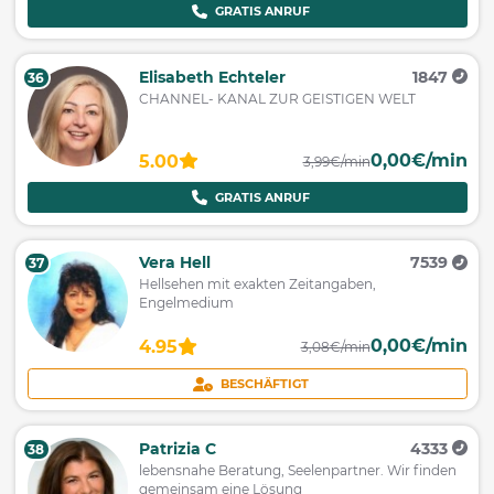
GRATIS ANRUF
Elisabeth Echteler
1847
36
CHANNEL- KANAL ZUR GEISTIGEN WELT
0,00€/min
5.00
3,99€/min
GRATIS ANRUF
Vera Hell
7539
37
Hellsehen mit exakten Zeitangaben,
Engelmedium
0,00€/min
4.95
3,08€/min
BESCHÄFTIGT
Patrizia C
4333
38
lebensnahe Beratung, Seelenpartner. Wir finden
gemeinsam eine Lösung