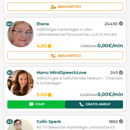
BESCHÄFTIGT
Etana
24450
60
Hellfühliges Kartenlegen in allen
Lebensbereichen/Vorausschau ca.6-12 Monate
0,00€/min
4.95
1,78€/min
BESCHÄFTIGT
Manu MindSpeechLove
245
61
Hellsichtiges & hellfühlendes Medium✨️. Channeln
& Kartenlegen
0,00€/min
5.00
2,22€/min
CHAT
GRATIS ANRUF
Colin Sperk
1862
62
Als TV-bekannter Kartenleger unterstütze ich