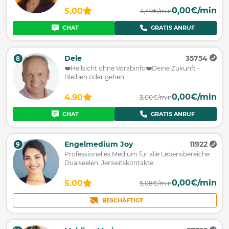
0,00€/min
5.00
3,49€/min
CHAT
GRATIS ANRUF
Dele
35754
8
❤️️Hellsicht ohne Vorabinfo❤️️Deine Zukunft -
Bleiben oder gehen
0,00€/min
4.90
3,00€/min
CHAT
GRATIS ANRUF
Engelmedium Joy
11922
9
Professionelles Medium für alle Lebensbereiche.
Dualseelen. Jenseitskontakte.
0,00€/min
5.00
5,08€/min
BESCHÄFTIGT