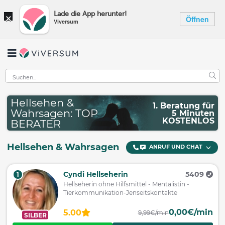
×
Lade die App herunter!
Öffnen
Viversum
Hellsehen &
1. Beratung für
Wahrsagen: TOP
5 Minuten
KOSTENLOS
BERATER
Hellsehen & Wahrsagen
ANRUF UND CHAT
Cyndi Hellseherin
5409
1
Hellseherin ohne Hilfsmittel - Mentalistin -
Tierkommunikation-Jenseitskontakte
0,00€/min
5.00
9,99€/min
SILBER