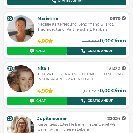
GRATIS ANRUF
Marienne
6879
20
Mediale Kartenlegung, Lenormand & Tarot,
Traumdeutung, Partnerschaft, Kabbala
0,00€/min
4.96
1,89€/min
CHAT
GRATIS ANRUF
Nita 1
31270
21
TELEPATHIE • TRAUMDEUTUNG • HELLSEHEN •
WAHRSAGEN • KARTENLEGEN
0,00€/min
4.96
2,08€/min
CHAT
GRATIS ANRUF
Jupitersonne
22054
22
Kartengestütztes Hellsehen in der Liebe! Wer
waren wir in früheren Leben?