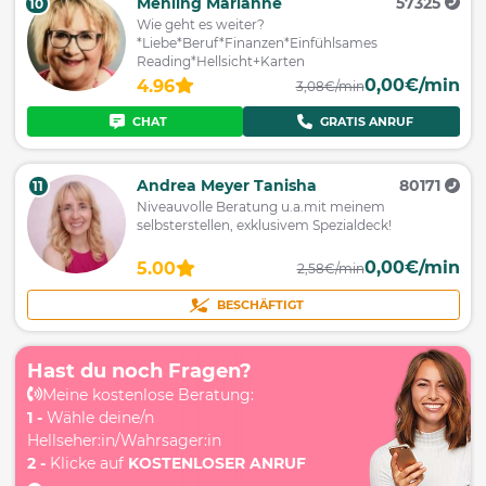
Mehling Marianne
57325
10
Wie geht es weiter?
*Liebe*Beruf*Finanzen*Einfühlsames
Reading*Hellsicht+Karten
0,00€/min
4.96
3,08€/min
CHAT
GRATIS ANRUF
Andrea Meyer Tanisha
80171
11
Niveauvolle Beratung u.a.mit meinem
selbsterstellen, exklusivem Spezialdeck!
0,00€/min
5.00
2,58€/min
BESCHÄFTIGT
Hast du noch Fragen?
Meine kostenlose Beratung:
1 -
Wähle deine/n
Hellseher:in/Wahrsager:in
2 -
Klicke auf
KOSTENLOSER ANRUF