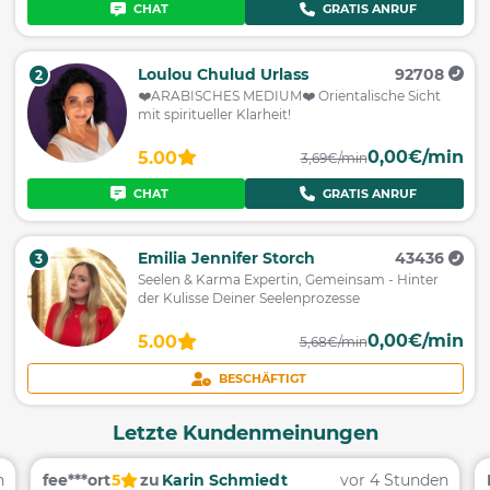
CHAT
GRATIS ANRUF
Loulou Chulud Urlass
92708
2
❤️ARABISCHES MEDIUM❤️ Orientalische Sicht
mit spiritueller Klarheit!
0,00€/min
5.00
3,69€/min
CHAT
GRATIS ANRUF
Emilia Jennifer Storch
43436
3
Seelen & Karma Expertin, Gemeinsam - Hinter
der Kulisse Deiner Seelenprozesse
0,00€/min
5.00
5,68€/min
BESCHÄFTIGT
Letzte Kundenmeinungen
n
fee***ort
5
zu
Karin Schmiedt
vor 4 Stunden