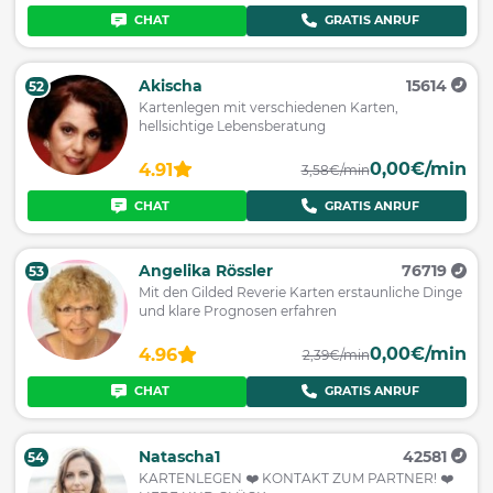
CHAT
GRATIS ANRUF
Akischa
15614
52
Kartenlegen mit verschiedenen Karten,
hellsichtige Lebensberatung
0,00€/min
4.91
3,58€/min
CHAT
GRATIS ANRUF
Angelika Rössler
76719
53
Mit den Gilded Reverie Karten erstaunliche Dinge
und klare Prognosen erfahren
0,00€/min
4.96
2,39€/min
CHAT
GRATIS ANRUF
Natascha1
42581
54
KARTENLEGEN ❤️ KONTAKT ZUM PARTNER! ❤️