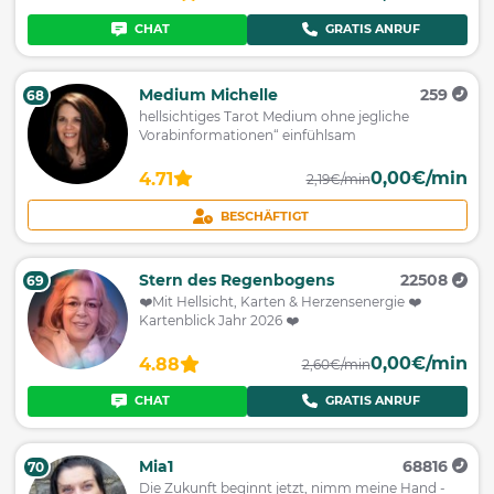
CHAT
GRATIS ANRUF
Medium Michelle
259
68
hellsichtiges Tarot Medium ohne jegliche
Vorabinformationen“ einfühlsam
0,00€/min
4.71
2,19€/min
BESCHÄFTIGT
Stern des Regenbogens
22508
69
❤️Mit Hellsicht, Karten & Herzensenergie ❤️
Kartenblick Jahr 2026 ❤️
0,00€/min
4.88
2,60€/min
CHAT
GRATIS ANRUF
Mia1
68816
70
Die Zukunft beginnt jetzt, nimm meine Hand -