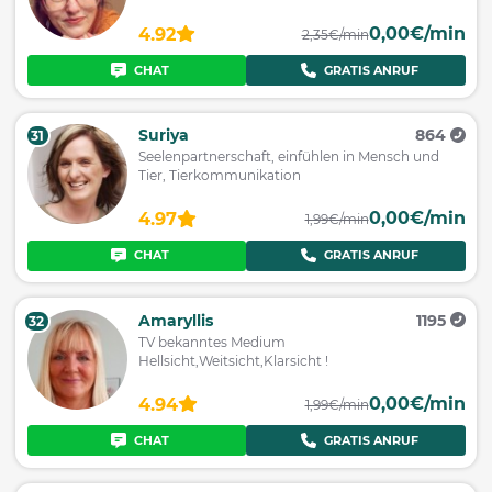
0,00€/min
4.92
2,35€/min
CHAT
GRATIS ANRUF
Suriya
864
31
Seelenpartnerschaft, einfühlen in Mensch und
Tier, Tierkommunikation
0,00€/min
4.97
1,99€/min
CHAT
GRATIS ANRUF
Amaryllis
1195
32
TV bekanntes Medium
Hellsicht,Weitsicht,Klarsicht !
0,00€/min
4.94
1,99€/min
CHAT
GRATIS ANRUF