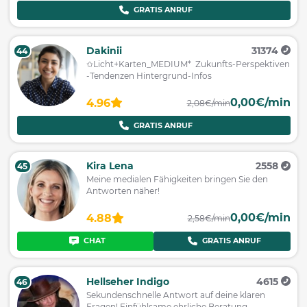
GRATIS ANRUF
Dakinii
31374
44
✩Licht+Karten_MEDIUM* Zukunfts-Perspektiven
-Tendenzen Hintergrund-Infos
0,00€/min
4.96
2,08€/min
GRATIS ANRUF
Kira Lena
2558
45
Meine medialen Fähigkeiten bringen Sie den
Antworten näher!
0,00€/min
4.88
2,58€/min
CHAT
GRATIS ANRUF
Hellseher Indigo
4615
46
Sekundenschnelle Antwort auf deine klaren
Fragen! Einfühlsame ehrliche Beratung