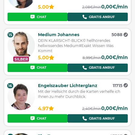
0,00€/min
5.00
2,08€/min
CHAT
GRATIS ANRUF
Medium Johannes
5088
15
DEIN KLARSICHT-BLICK© hellhörendes
hellwissendes Medium#Exakt Wissen Was
Kommt
0,00€/min
5.00
8,99€/min
SILBER
CHAT
GRATIS ANRUF
Engelszauber Lichterglanz
11715
16
Mit der Hellsicht durch die Karten verhelfe ich
Ihnen zu mehr Durchblick.
0,00€/min
4.97
2,40€/min
CHAT
GRATIS ANRUF