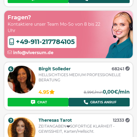
Fragen?
Kontaktiere unser Team Mo-So von 8 bis 22
Uhr
+49-911-217784105
info@viversum.de
Birgit Solleder
68241
6
HELLSICHTIGES MEDIUM PROFESSIONELLE
BERATUNG
0,00€/min
4.95
8,99€/min
CHAT
GRATIS ANRUF
Theresas Tarot
12333
7
ZEITANGABEN❤️SOFORTIGE KLARHEIT -
GEWISSHEIT, Karten/Hellsicht.