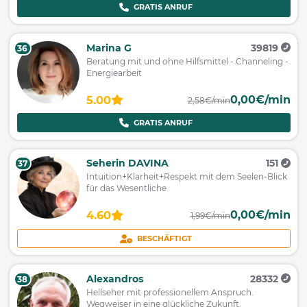
GRATIS ANRUF
Marina G
39819
36
Beratung mit und ohne Hilfsmittel - Channeling -
Energiearbeit
0,00€/min
5.00
2,58€/min
GRATIS ANRUF
Seherin DAVINA
151
37
Intuition+Klarheit+Respekt mit dem Seelen-Blick
für das Wesentliche
0,00€/min
4.60
1,99€/min
BESCHÄFTIGT
Alexandros
28332
38
Hellseher mit professionellem Anspruch.
Wegweiser in eine glückliche Zukunft.