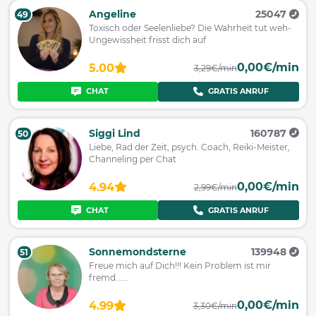
Angeline
25047
49
Toxisch oder Seelenliebe? Die Wahrheit tut weh-
Ungewissheit frisst dich auf
0,00€/min
5.00
3,29€/min
CHAT
GRATIS ANRUF
Siggi Lind
160787
50
Liebe, Rad der Zeit, psych. Coach, Reiki-Meister,
Channeling per Chat
0,00€/min
4.94
2,99€/min
CHAT
GRATIS ANRUF
Sonnemondsterne
139948
51
Freue mich auf Dich!!! Kein Problem ist mir
fremd......
0,00€/min
4.99
3,30€/min