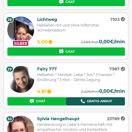
CHAT
Lichtweg
7103
28
Hellsehen mit und ohne Hilfsmittel,
Schreibmedium
0,00€/min
5.00
2,58€/min
SILBER
CHAT
Fairy 777
7587
29
Hellsehen * Mindset: Liebe * Job * Finanzen *
Ernährung * 3 Mon.- Jahres-Legung
0,00€/min
4.81
2,22€/min
CHAT
GRATIS ANRUF
Sylvia Hengelhaupt
23789
30
Herzberatung in Liebe & Partnerschaft-mit
empathischer Intuition und Kartenblick