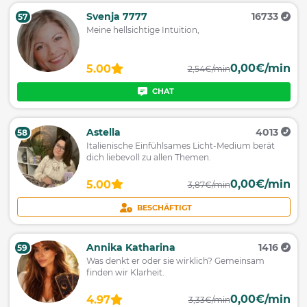
Svenja 7777
16733
57
Meine hellsichtige Intuition,
0,00€/min
5.00
2,54€/min
CHAT
Astella
4013
58
Italienische Einfühlsames Licht-Medium berät
dich liebevoll zu allen Themen.
0,00€/min
5.00
3,87€/min
BESCHÄFTIGT
Annika Katharina
1416
59
Was denkt er oder sie wirklich? Gemeinsam
finden wir Klarheit.
0,00€/min
4.97
3,33€/min