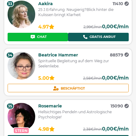
Aakira
11410
33
25 J.Erfahrung Neugierig?Blick hinter die
Kulissen bringt Klarheit
0,00€/min
4.97
2,99€/min
CHAT
GRATIS ANRUF
Beatrice Hammer
88579
34
Spirituelle Begleitung auf dem Weg zur
Seelenliebe.
0,00€/min
5.00
2,58€/min
BESCHÄFTIGT
Rosemarie
15090
35
Hellsichtiges Pendeln und Astrologische
Psychologie!
0,00€/min
4.98
2,38€/min
STERN