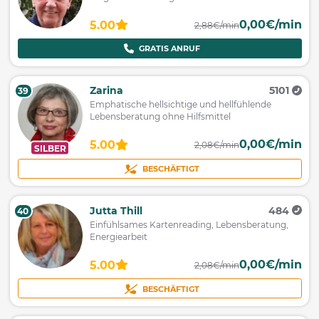
0,00€/min
5.00
2,88€/min
GRATIS ANRUF
Zarina
5101
39
Emphatische hellsichtige und hellfühlende
Lebensberatung ohne Hilfsmittel
0,00€/min
5.00
2,08€/min
SILBER
BESCHÄFTIGT
Jutta Thill
484
40
Einfühlsames Kartenreading, Lebensberatung,
Energiearbeit
0,00€/min
5.00
2,08€/min
BESCHÄFTIGT