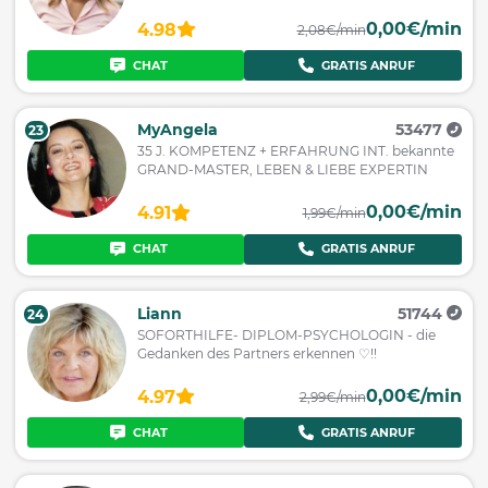
0,00€/min
4.98
2,08€/min
CHAT
GRATIS ANRUF
MyAngela
53477
23
35 J. KOMPETENZ + ERFAHRUNG INT. bekannte
GRAND-MASTER, LEBEN & LIEBE EXPERTIN
0,00€/min
4.91
1,99€/min
CHAT
GRATIS ANRUF
Liann
51744
24
SOFORTHILFE- DIPLOM-PSYCHOLOGIN - die
Gedanken des Partners erkennen ♡!!
0,00€/min
4.97
2,99€/min
CHAT
GRATIS ANRUF