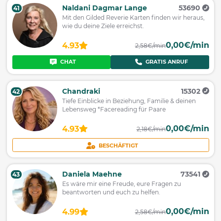
Naldani Dagmar Lange
53690
41
Mit den Gilded Reverie Karten finden wir heraus,
wie du deine Ziele erreichst.
0,00€/min
4.93
2,58€/min
CHAT
GRATIS ANRUF
Chandraki
15302
42
Tiefe Einblicke in Beziehung, Familie & deinen
Lebensweg *Facereading für Paare
0,00€/min
4.93
2,18€/min
BESCHÄFTIGT
Daniela Maehne
73541
43
Es wäre mir eine Freude, eure Fragen zu
beantworten und euch zu helfen.
0,00€/min
4.99
2,58€/min