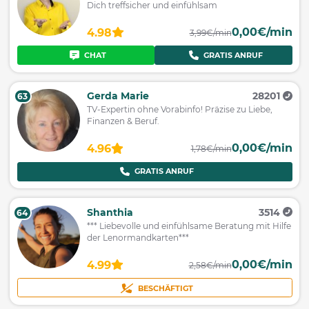
Dich treffsicher und einfühlsam
0,00€/min
4.98
3,99€/min
CHAT
GRATIS ANRUF
Gerda Marie
28201
63
TV-Expertin ohne Vorabinfo! Präzise zu Liebe,
Finanzen & Beruf.
0,00€/min
4.96
1,78€/min
GRATIS ANRUF
Shanthia
3514
64
*** Liebevolle und einfühlsame Beratung mit Hilfe
der Lenormandkarten***
0,00€/min
4.99
2,58€/min
BESCHÄFTIGT