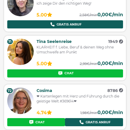
ich zeige Dir den richtigen Weg!
0,00€/min
5.00
2,58€/min
GRATIS ANRUF
Tina Seelenreise
1949
71
KLARHEIT f. Liebe, Beruf & deinen Weg ohne
Umschweife am Punkt
0,00€/min
5.00
2,99€/min
CHAT
Cosima
8786
72
❤ Kartenlegen mit Herz und Führung durch die
geistige Welt.#369614❤
0,00€/min
4.74
1,98€/min
CHAT
GRATIS ANRUF