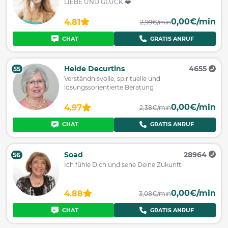
LIEBE UND GLÜCK ❤️
0,00€/min
4.81
2,99€/min
CHAT
GRATIS ANRUF
Heide Decurtins
4655
55
Verständnisvolle, spirituelle und
lösungssorientierte Beratung
0,00€/min
4.97
2,38€/min
CHAT
GRATIS ANRUF
Soad
28964
56
Ich fühle Dich und sehe Deine Zukunft
0,00€/min
4.88
3,08€/min
CHAT
GRATIS ANRUF