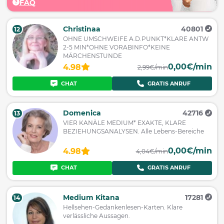
FAQ
Christinaa
40801
12
OHNE UMSCHWEIFE A.D.PUNKT*KLARE ANTW
2-5 MIN*OHNE VORABINFO*KEINE
MÄRCHENSTUNDE
0,00€/min
4.98
2,99€/min
CHAT
GRATIS ANRUF
Domenica
42716
13
VIER KANÄLE MEDIUM* EXAKTE, KLARE
BEZIEHUNGSANALYSEN. Alle Lebens-Bereiche
0,00€/min
4.98
4,04€/min
CHAT
GRATIS ANRUF
Medium Kitana
17281
14
Hellsehen-Gedankenlesen-Karten. Klare
verlässliche Aussagen.