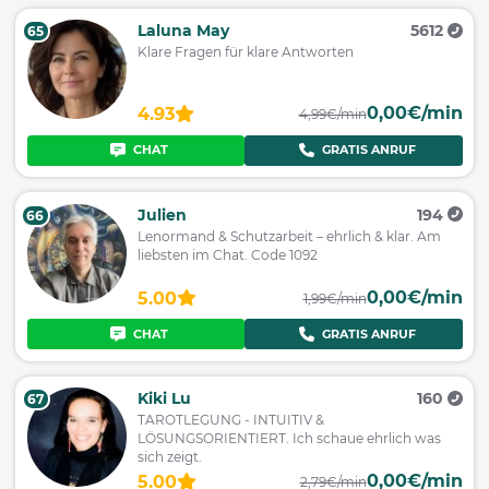
Laluna May
5612
65
Klare Fragen für klare Antworten
0,00€/min
4.93
4,99€/min
CHAT
GRATIS ANRUF
Julien
194
66
Lenormand & Schutzarbeit – ehrlich & klar. Am
liebsten im Chat. Code 1092
0,00€/min
5.00
1,99€/min
CHAT
GRATIS ANRUF
Kiki Lu
160
67
TAROTLEGUNG - INTUITIV &
LÖSUNGSORIENTIERT. Ich schaue ehrlich was
sich zeigt.
0,00€/min
5.00
2,79€/min