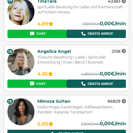
TinaTara
43383
17
Spirituelle Beratung für Liebe und Partnerschaft
auf hohem Niveau
0,00€/min
4.89
1,90€/min
CHAT
GRATIS ANRUF
Angelica Angel
2138
18
Toxische Beziehung | Liebe | Spirituelle
Entwicklung | Krise | Beruf | Business
0,00€/min
4.95
4,85€/min
CHAT
GRATIS ANRUF
Mimoza Sultan
66829
19
Hellsichtiges Kartenlegen, Kaffeesatzlesen,
Pendeln. Kazanlar Tarotkarten!
0,00€/min
5.00
3,80€/min