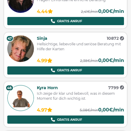
0,00€/min
4.44
2,41€/min
GRATIS ANRUF
Sinja
10872
47
Hellsichtige, liebevolle und seriöse Beratung mit
Hilfe der Karten
0,00€/min
4.99
2,38€/min
GRATIS ANRUF
Kyra Horn
7799
48
Ich zeige dir klar und liebevoll, was in diesem
Moment für dich wichtig ist.
0,00€/min
4.97
5,08€/min
GRATIS ANRUF