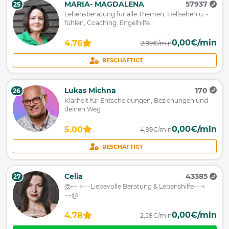
MARIA- MAGDALENA
57937
25
Lebensberatung für alle Themen, Hellsehen u. -
fühlen, Coaching. Engelhilfe.
0,00€/min
4.76
2,99€/min
BESCHÄFTIGT
Lukas Michna
170
26
Klarheit für Entscheidungen, Beziehungen und
deinen Weg
0,00€/min
5.00
4,99€/min
BESCHÄFTIGT
Celia
43385
27
@~~ >---Liebevolle Beratung & Lebenshilfe---<
~~@
0,00€/min
4.78
2,58€/min