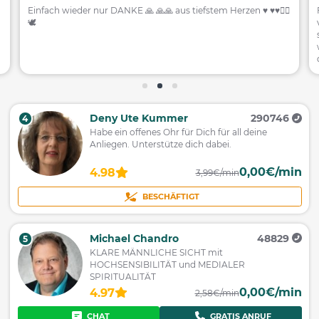
Einfach wieder nur DANKE 🙏 🙏🙏 aus tiefstem Herzen ♥️ ♥️♥️🧚‍♂️
🕊️
Deny Ute Kummer
290746
4
Habe ein offenes Ohr für Dich für all deine
Anliegen. Unterstütze dich dabei.
0,00€/min
4.98
3,99€/min
BESCHÄFTIGT
Michael Chandro
48829
5
KLARE MÄNNLICHE SICHT mit
HOCHSENSIBILITÄT und MEDIALER
SPIRITUALITÄT
0,00€/min
4.97
2,58€/min
CHAT
GRATIS ANRUF