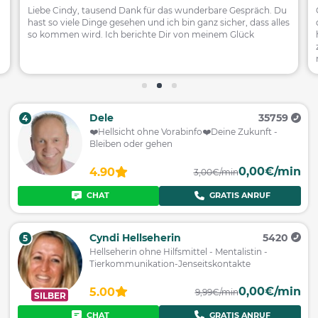
Liebe Cindy, tausend Dank für das wunderbare Gespräch. Du
G
hast so viele Dinge gesehen und ich bin ganz sicher, dass alles
so kommen wird. Ich berichte Dir von meinem Glück
zu
Dele
35759
4
❤️️Hellsicht ohne Vorabinfo❤️️Deine Zukunft -
Bleiben oder gehen
0,00€/min
4.90
3,00€/min
CHAT
GRATIS ANRUF
Cyndi Hellseherin
5420
5
Hellseherin ohne Hilfsmittel - Mentalistin -
Tierkommunikation-Jenseitskontakte
0,00€/min
5.00
9,99€/min
SILBER
CHAT
GRATIS ANRUF