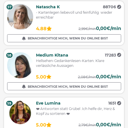
Natascha K
88706
57
- Kartenlegen liebevoll und feinfühlig wieder
erreichbar
0,00€/min
4.88
2,99€/min
BENACHRICHTIGE MICH, WENN DU ONLINE BIST
Medium Kitana
17283
58
Hellsehen-Gedankenlesen-Karten. Klare
verlässliche Aussagen.
0,00€/min
5.00
2,08€/min
BENACHRICHTIGE MICH, WENN DU ONLINE BIST
Eve Lumina
1651
59
❤️ Antworten statt Grübel .Ich helfe dir, Herz &
Kopf zu sortieren ❤️
0,00€/min
5.00
2,79€/min