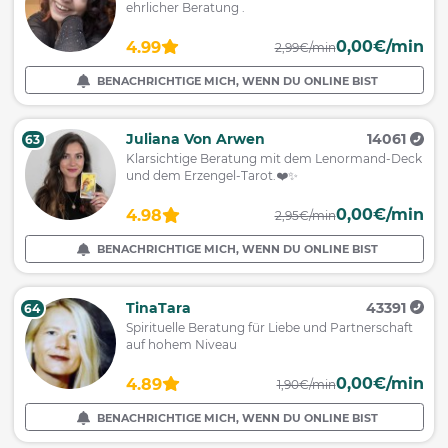
ehrlicher Beratung .
0,00€/min
4.99
2,99€/min
BENACHRICHTIGE MICH, WENN DU ONLINE BIST
Juliana Von Arwen
14061
63
Klarsichtige Beratung mit dem Lenormand-Deck
und dem Erzengel-Tarot.❤️✨
0,00€/min
4.98
2,95€/min
BENACHRICHTIGE MICH, WENN DU ONLINE BIST
TinaTara
43391
64
Spirituelle Beratung für Liebe und Partnerschaft
auf hohem Niveau
0,00€/min
4.89
1,90€/min
BENACHRICHTIGE MICH, WENN DU ONLINE BIST