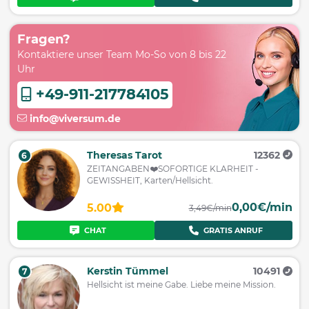
Fragen?
Kontaktiere unser Team Mo-So von 8 bis 22
Uhr
+49-911-217784105
info@viversum.de
Theresas Tarot
12362
6
ZEITANGABEN❤️SOFORTIGE KLARHEIT -
GEWISSHEIT, Karten/Hellsicht.
0,00€/min
5.00
3,49€/min
CHAT
GRATIS ANRUF
Kerstin Tümmel
10491
7
Hellsicht ist meine Gabe. Liebe meine Mission.