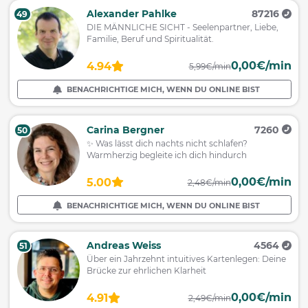
Alexander Pahlke
87216
49
DIE MÄNNLICHE SICHT - Seelenpartner, Liebe,
Familie, Beruf und Spiritualität.
0,00€/min
4.94
5,99€/min
BENACHRICHTIGE MICH, WENN DU ONLINE BIST
Carina Bergner
7260
50
✨ Was lässt dich nachts nicht schlafen?
Warmherzig begleite ich dich hindurch
0,00€/min
5.00
2,48€/min
BENACHRICHTIGE MICH, WENN DU ONLINE BIST
Andreas Weiss
4564
51
Über ein Jahrzehnt intuitives Kartenlegen: Deine
Brücke zur ehrlichen Klarheit
0,00€/min
4.91
2,49€/min