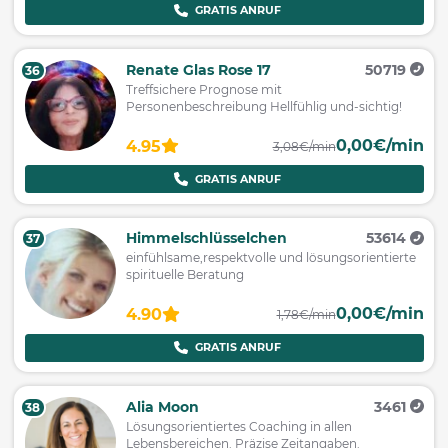
GRATIS ANRUF
Renate Glas Rose 17
50719
36
Treffsichere Prognose mit
Personenbeschreibung Hellfühlig und-sichtig!
0,00€/min
4.95
3,08€/min
GRATIS ANRUF
Himmelschlüsselchen
53614
37
einfühlsame,respektvolle und lösungsorientierte
spirituelle Beratung
0,00€/min
4.90
1,78€/min
GRATIS ANRUF
Alia Moon
3461
38
Lösungsorientiertes Coaching in allen
Lebensbereichen. Präzise Zeitangaben.