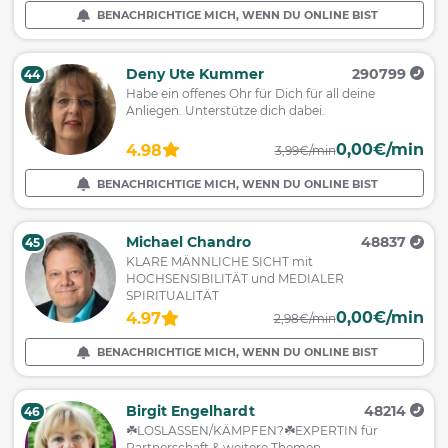
BENACHRICHTIGE MICH, WENN DU ONLINE BIST
Deny Ute Kummer
290799
44
Habe ein offenes Ohr für Dich für all deine
Anliegen. Unterstütze dich dabei.
0,00€/min
4.98
3,99€/min
BENACHRICHTIGE MICH, WENN DU ONLINE BIST
Michael Chandro
48837
45
KLARE MÄNNLICHE SICHT mit
HOCHSENSIBILITÄT und MEDIALER
SPIRITUALITÄT
0,00€/min
4.97
2,98€/min
BENACHRICHTIGE MICH, WENN DU ONLINE BIST
Birgit Engelhardt
48214
46
☘️LOSLASSEN/KÄMPFEN?☘️EXPERTIN für
Partnerschaft & weitere Themen