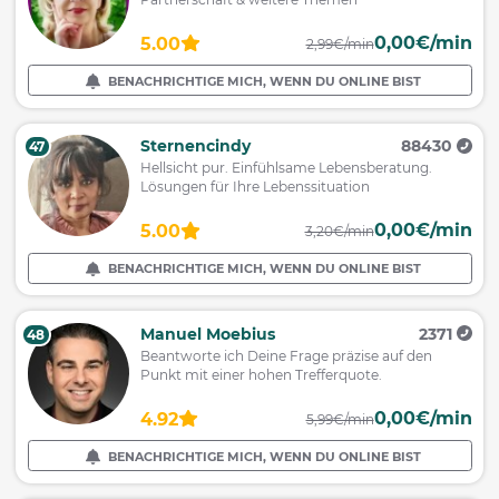
0,00€/min
5.00
2,99€/min
BENACHRICHTIGE MICH, WENN DU ONLINE BIST
Sternencindy
88430
47
Hellsicht pur. Einfühlsame Lebensberatung.
Lösungen für Ihre Lebenssituation
0,00€/min
5.00
3,20€/min
BENACHRICHTIGE MICH, WENN DU ONLINE BIST
Manuel Moebius
2371
48
Beantworte ich Deine Frage präzise auf den
Punkt mit einer hohen Trefferquote.
0,00€/min
4.92
5,99€/min
BENACHRICHTIGE MICH, WENN DU ONLINE BIST