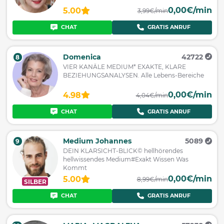
0,00€/min
5.00
3,99€/min
CHAT
GRATIS ANRUF
Domenica
42722
8
VIER KANÄLE MEDIUM* EXAKTE, KLARE
BEZIEHUNGSANALYSEN. Alle Lebens-Bereiche
0,00€/min
4.98
4,04€/min
CHAT
GRATIS ANRUF
Medium Johannes
5089
9
DEIN KLARSICHT-BLICK© hellhörendes
hellwissendes Medium#Exakt Wissen Was
Kommt
0,00€/min
5.00
8,99€/min
SILBER
CHAT
GRATIS ANRUF