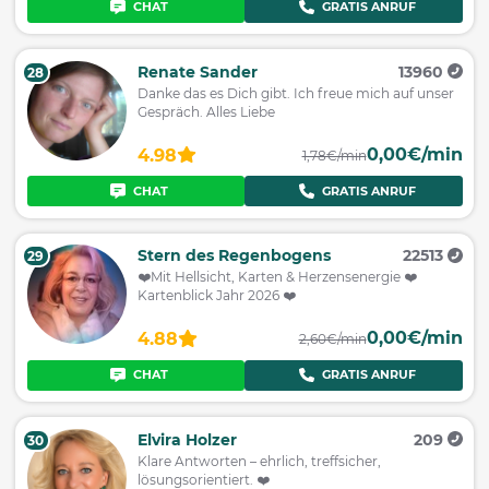
CHAT
GRATIS ANRUF
Renate Sander
13960
28
Danke das es Dich gibt. Ich freue mich auf unser
Gespräch. Alles Liebe
0,00€/min
4.98
1,78€/min
CHAT
GRATIS ANRUF
Stern des Regenbogens
22513
29
❤️Mit Hellsicht, Karten & Herzensenergie ❤️
Kartenblick Jahr 2026 ❤️
0,00€/min
4.88
2,60€/min
CHAT
GRATIS ANRUF
Elvira Holzer
209
30
Klare Antworten – ehrlich, treffsicher,
lösungsorientiert. ❤️