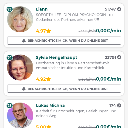
Liann
51747
73
SOFORTHILFE- DIPLOM-PSYCHOLOGIN - die
Gedanken des Partners erkennen ♡!!
0,00€/min
4.97
2,99€/min
BENACHRICHTIGE MICH, WENN DU ONLINE BIST
Sylvia Hengelhaupt
23791
74
Herzberatung in Liebe & Partnerschaft-mit
empathischer Intuition und Kartenblick
0,00€/min
4.92
2,35€/min
BENACHRICHTIGE MICH, WENN DU ONLINE BIST
Lukas Michna
174
75
Klarheit für Entscheidungen, Beziehungen und
deinen Weg
0,00€/min
5.00
4,99€/min