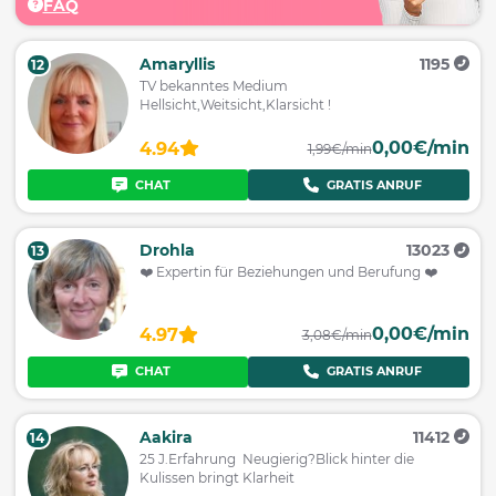
FAQ
Amaryllis
1195
12
TV bekanntes Medium
Hellsicht,Weitsicht,Klarsicht !
0,00€/min
4.94
1,99€/min
CHAT
GRATIS ANRUF
Drohla
13023
13
❤️ Expertin für Beziehungen und Berufung ❤️
0,00€/min
4.97
3,08€/min
CHAT
GRATIS ANRUF
Aakira
11412
14
25 J.Erfahrung Neugierig?Blick hinter die
Kulissen bringt Klarheit