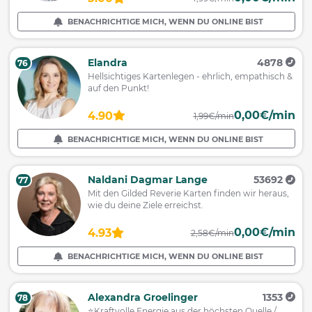
BENACHRICHTIGE MICH, WENN DU ONLINE BIST
Elandra
4878
76
Hellsichtiges Kartenlegen - ehrlich, empathisch &
auf den Punkt!
0,00€/min
4.90
1,99€/min
BENACHRICHTIGE MICH, WENN DU ONLINE BIST
Naldani Dagmar Lange
53692
77
Mit den Gilded Reverie Karten finden wir heraus,
wie du deine Ziele erreichst.
0,00€/min
4.93
2,58€/min
BENACHRICHTIGE MICH, WENN DU ONLINE BIST
Alexandra Groelinger
1353
78
⭐️Kraftvolle Energie aus der höchsten Quelle /