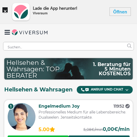
×
Lade die App herunter!
Öffnen
Viversum
Hellsehen &
1. Beratung für
Wahrsagen: TOP
5 Minuten
KOSTENLOS
BERATER
Hellsehen & Wahrsagen
ANRUF UND CHAT
Engelmedium Joy
11952
1
Professionelles Medium für alle Lebensbereiche.
Dualseelen. Jenseitskontakte.
0,00€/min
5.00
5,08€/min