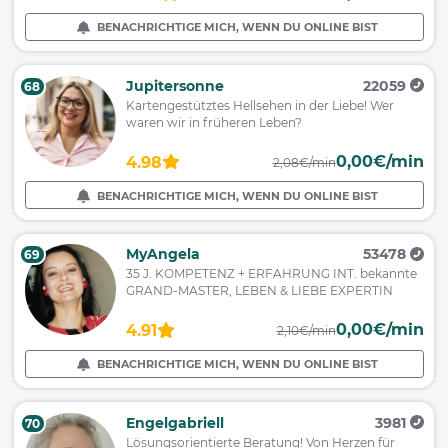
BENACHRICHTIGE MICH, WENN DU ONLINE BIST
Jupitersonne
22059
68
Kartengestütztes Hellsehen in der Liebe! Wer
waren wir in früheren Leben?
0,00€/min
4.98
2,08€/min
BENACHRICHTIGE MICH, WENN DU ONLINE BIST
MyAngela
53478
69
35 J. KOMPETENZ + ERFAHRUNG INT. bekannte
GRAND-MASTER, LEBEN & LIEBE EXPERTIN
0,00€/min
4.91
2,10€/min
BENACHRICHTIGE MICH, WENN DU ONLINE BIST
Engelgabriell
3981
70
Lösungsorientierte Beratung! Von Herzen für