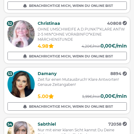
BENACHRICHTIGE MICH, WENN DU ONLINE BIST
Christinaa
40808
52
OHNE UMSCHWEIFE A.D.PUNKT*KLARE ANTW
2-5 MIN*OHNE VORABINFO*KEINE
MÄRCHENSTUNDE
0,00€/min
4.98
4,20€/min
BENACHRICHTIGE MICH, WENN DU ONLINE BIST
Damany
8894
53
Zeit für einen Mutausbruch! Klare Antworten!
Genaue Zeitangaben!
0,00€/min
5.00
5,99€/min
BENACHRICHTIGE MICH, WENN DU ONLINE BIST
Sabthiel
72058
54
Nur mit einer klaren Sicht kannst Du Deine