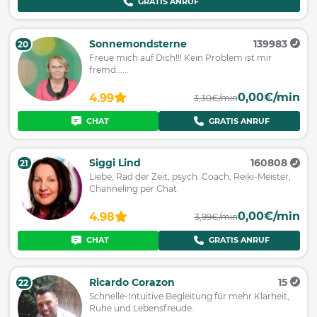
GRATIS ANRUF
Sonnemondsterne
139983
20
Freue mich auf Dich!!! Kein Problem ist mir
fremd......
0,00€/min
4.99
3,30€/min
CHAT
GRATIS ANRUF
Siggi Lind
160808
21
Liebe, Rad der Zeit, psych. Coach, Reiki-Meister,
Channeling per Chat
0,00€/min
4.98
3,99€/min
CHAT
GRATIS ANRUF
Ricardo Corazon
15
22
Schnelle-Intuitive Begleitung für mehr Klarheit,
Ruhe und Lebensfreude.