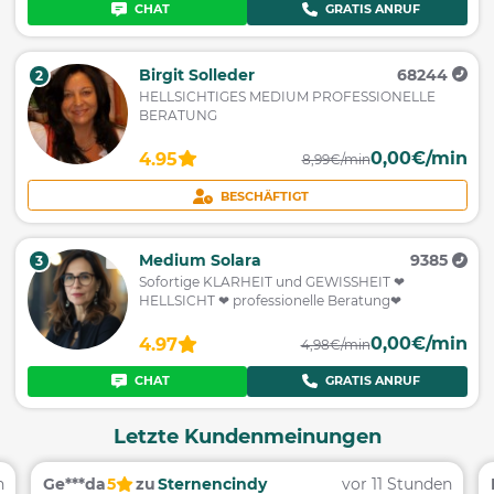
CHAT
GRATIS ANRUF
Birgit Solleder
68244
2
HELLSICHTIGES MEDIUM PROFESSIONELLE
BERATUNG
0,00€/min
4.95
8,99€/min
BESCHÄFTIGT
Medium Solara
9385
3
Sofortige KLARHEIT und GEWISSHEIT ❤
HELLSICHT ❤ professionelle Beratung❤
0,00€/min
4.97
4,98€/min
CHAT
GRATIS ANRUF
Letzte Kundenmeinungen
n
Ge***da
5
zu
Sternencindy
vor 11 Stunden