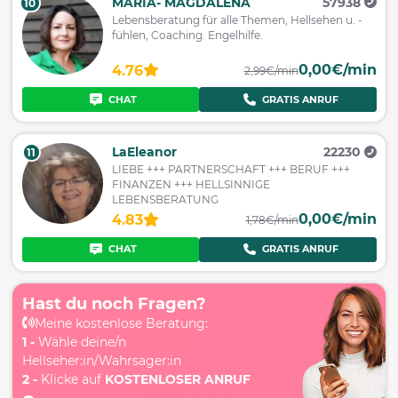
MARIA- MAGDALENA
57938
10
Lebensberatung für alle Themen, Hellsehen u. -
fühlen, Coaching. Engelhilfe.
0,00€/min
4.76
2,99€/min
CHAT
GRATIS ANRUF
LaEleanor
22230
11
LIEBE +++ PARTNERSCHAFT +++ BERUF +++
FINANZEN +++ HELLSINNIGE
LEBENSBERATUNG
0,00€/min
4.83
1,78€/min
CHAT
GRATIS ANRUF
Hast du noch Fragen?
Meine kostenlose Beratung:
1 -
Wähle deine/n
Hellseher:in/Wahrsager:in
2 -
Klicke auf
KOSTENLOSER ANRUF