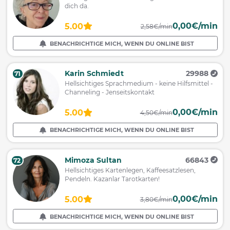
dich da.
0,00€/min
5.00
2,58€/min
BENACHRICHTIGE MICH, WENN DU ONLINE BIST
Karin Schmiedt
29988
71
Hellsichtiges Sprachmedium - keine Hilfsmittel -
Channeling - Jenseitskontakt
0,00€/min
5.00
4,50€/min
BENACHRICHTIGE MICH, WENN DU ONLINE BIST
Mimoza Sultan
66843
72
Hellsichtiges Kartenlegen, Kaffeesatzlesen,
Pendeln. Kazanlar Tarotkarten!
0,00€/min
5.00
3,80€/min
BENACHRICHTIGE MICH, WENN DU ONLINE BIST