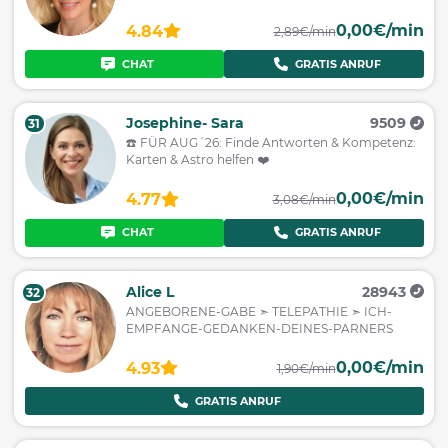
0,00€/min
4.84
2,89€/min
CHAT
GRATIS ANRUF
Josephine- Sara
9509
31
☎️ FÜR AUG´26: Finde Antworten & Kompetenz:
Karten & Astro helfen ❤️
0,00€/min
4.77
3,08€/min
CHAT
GRATIS ANRUF
Alice L
28943
32
ANGEBORENE-GABE ➣ TELEPATHIE ➣ ICH-
EMPFANGE-GEDANKEN-DEINES-PARNERS
0,00€/min
4.93
1,90€/min
GRATIS ANRUF