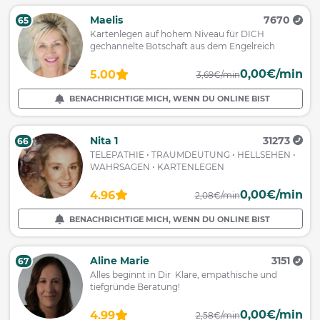
Maelis
7670
65
Kartenlegen auf hohem Niveau für DICH
gechannelte Botschaft aus dem Engelreich
0,00€/min
5.00
3,69€/min
BENACHRICHTIGE MICH, WENN DU ONLINE BIST
Nita 1
31273
66
TELEPATHIE • TRAUMDEUTUNG • HELLSEHEN •
WAHRSAGEN • KARTENLEGEN
0,00€/min
4.96
2,08€/min
BENACHRICHTIGE MICH, WENN DU ONLINE BIST
Aline Marie
3151
67
Alles beginnt in Dir Klare, empathische und
tiefgründe Beratung!
0,00€/min
4.99
2,58€/min