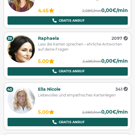
0,00€/min
4.45
2,08€/min
GRATIS ANRUF
Raphaela
2097
39
Lass die Karten sprechen – ehrliche Antworten
auf deine Fragen
0,00€/min
5.00
2,49€/min
GRATIS ANRUF
Ella Nicole
341
40
Liebevolles und empathisches Kartenlegen
0,00€/min
5.00
2,08€/min
GRATIS ANRUF