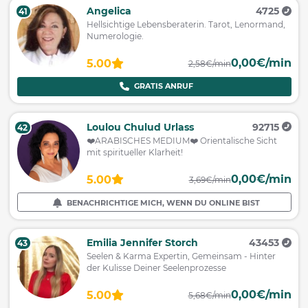
Angelica
4725
41
Hellsichtige Lebensberaterin. Tarot, Lenormand,
Numerologie.
0,00€/min
5.00
2,58€/min
GRATIS ANRUF
Loulou Chulud Urlass
92715
42
❤️ARABISCHES MEDIUM❤️ Orientalische Sicht
mit spiritueller Klarheit!
0,00€/min
5.00
3,69€/min
BENACHRICHTIGE MICH, WENN DU ONLINE BIST
Emilia Jennifer Storch
43453
43
Seelen & Karma Expertin, Gemeinsam - Hinter
der Kulisse Deiner Seelenprozesse
0,00€/min
5.00
5,68€/min