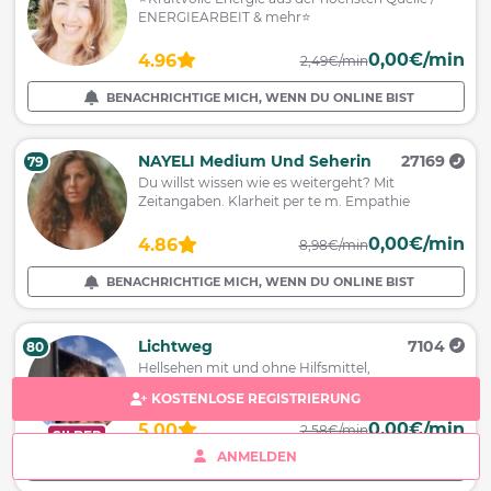
ENERGIEARBEIT & mehr⭐️
0,00€/min
4.96
2,49€/min
BENACHRICHTIGE MICH, WENN DU ONLINE BIST
NAYELI Medium Und Seherin
27169
79
Du willst wissen wie es weitergeht? Mit
Zeitangaben. Klarheit per te m. Empathie
0,00€/min
4.86
8,98€/min
BENACHRICHTIGE MICH, WENN DU ONLINE BIST
Lichtweg
7104
80
Hellsehen mit und ohne Hilfsmittel,
Schreibmedium
KOSTENLOSE REGISTRIERUNG
0,00€/min
5.00
2,58€/min
SILBER
ANMELDEN
BENACHRICHTIGE MICH, WENN DU ONLINE BIST