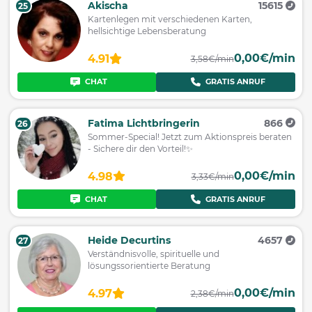
Akischa
15615
25
Kartenlegen mit verschiedenen Karten,
hellsichtige Lebensberatung
0,00€/min
4.91
3,58€/min
CHAT
GRATIS ANRUF
Fatima Lichtbringerin
866
26
Sommer-Special! Jetzt zum Aktionspreis beraten
- Sichere dir den Vorteil!✨
0,00€/min
4.98
3,33€/min
CHAT
GRATIS ANRUF
Heide Decurtins
4657
27
Verständnisvolle, spirituelle und
lösungssorientierte Beratung
0,00€/min
4.97
2,38€/min