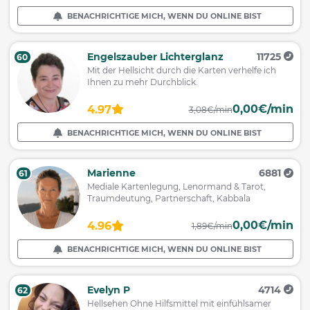
BENACHRICHTIGE MICH, WENN DU ONLINE BIST
Engelszauber Lichterglanz
11725
60
Mit der Hellsicht durch die Karten verhelfe ich
Ihnen zu mehr Durchblick.
0,00€/min
4.97
3,08€/min
BENACHRICHTIGE MICH, WENN DU ONLINE BIST
Marienne
6881
61
Mediale Kartenlegung, Lenormand & Tarot,
Traumdeutung, Partnerschaft, Kabbala
0,00€/min
4.96
1,89€/min
BENACHRICHTIGE MICH, WENN DU ONLINE BIST
Evelyn P
4714
62
Hellsehen Ohne Hilfsmittel mit einfühlsamer