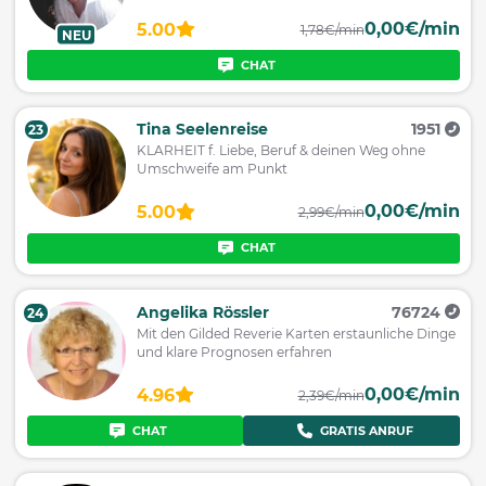
0,00€/min
5.00
1,78€/min
NEU
CHAT
Tina Seelenreise
1951
23
KLARHEIT f. Liebe, Beruf & deinen Weg ohne
Umschweife am Punkt
0,00€/min
5.00
2,99€/min
CHAT
Angelika Rössler
76724
24
Mit den Gilded Reverie Karten erstaunliche Dinge
und klare Prognosen erfahren
0,00€/min
4.96
2,39€/min
CHAT
GRATIS ANRUF