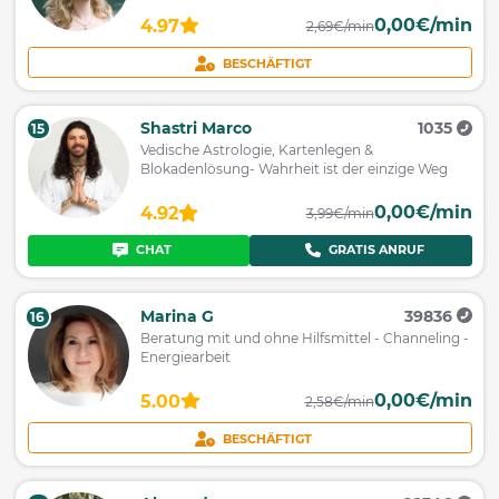
0,00€/min
4.97
2,69€/min
BESCHÄFTIGT
Shastri Marco
1035
15
Vedische Astrologie, Kartenlegen &
Blokadenlösung- Wahrheit ist der einzige Weg
0,00€/min
4.92
3,99€/min
CHAT
GRATIS ANRUF
Marina G
39836
16
Beratung mit und ohne Hilfsmittel - Channeling -
Energiearbeit
0,00€/min
5.00
2,58€/min
BESCHÄFTIGT