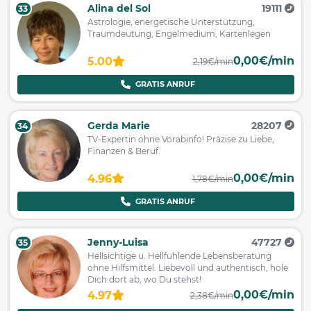
Alina del Sol
19111
33
Astrologie, energetische Unterstützung,
Traumdeutung, Engelmedium, Kartenlegen
0,00€/min
5.00
2,19€/min
GRATIS ANRUF
Gerda Marie
28207
34
TV-Expertin ohne Vorabinfo! Präzise zu Liebe,
Finanzen & Beruf.
0,00€/min
4.96
1,78€/min
GRATIS ANRUF
Jenny-Luisa
47727
35
Hellsichtige u. Hellfühlende Lebensberatung
ohne Hilfsmittel. Liebevoll und authentisch, hole
Dich dort ab, wo Du stehst!
0,00€/min
4.97
2,38€/min