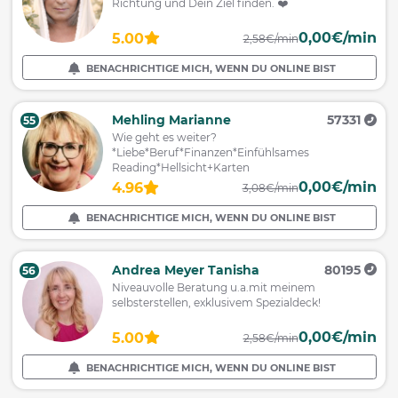
Richtung und Dein Ziel finden. ❤️
0,00€/min
5.00
2,58€/min
BENACHRICHTIGE MICH, WENN DU ONLINE BIST
Mehling Marianne
57331
55
Wie geht es weiter?
*Liebe*Beruf*Finanzen*Einfühlsames
Reading*Hellsicht+Karten
0,00€/min
4.96
3,08€/min
BENACHRICHTIGE MICH, WENN DU ONLINE BIST
Andrea Meyer Tanisha
80195
56
Niveauvolle Beratung u.a.mit meinem
selbsterstellen, exklusivem Spezialdeck!
0,00€/min
5.00
2,58€/min
BENACHRICHTIGE MICH, WENN DU ONLINE BIST