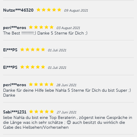
Nutze***46320
09 August 2021
peri***oros
03 August 2021
The Best !!!!!!!!!!;) Danke 5 Sterne für Dich ;)
El***PS
01 Juli 2021
El***PS
01 Juli 2021
peri***oros
28 Juni 2021
Danke für deine Hilfe liebe Nahla 5 Sterne für Dich du bist Super ;)
Danke
Sabi***1231
27 Juni 2021
liebe Nahla du bist eine Top Beraterin , zögerst keine Gespräche in
die Länge was ich sehr schätze ; 😊 auch besitzt du wirklich die
Gabe des Hellsehen/Vorhersehen