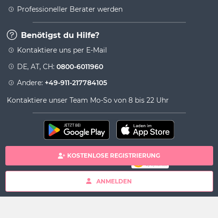
Professioneller Berater werden
Benötigst du Hilfe?
Kontaktiere uns per E-Mail
DE, AT, CH:
0800-6011960
Andere:
+49-911-217784105
Kontaktiere unser Team Mo-So von 8 bis 22 Uhr
KOSTENLOSE REGISTRIERUNG
100% sichere Zahlung
Copyright& copy 2026 Viversum - Powered by Ingenio
ANMELDEN