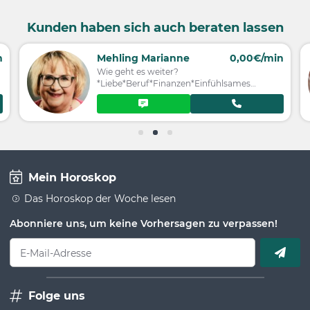
Kunden haben sich auch beraten lassen
n
Mehling Marianne
0,00€/min
Wie geht es weiter?
*Liebe*Beruf*Finanzen*Einfühlsames
Reading*Hellsicht+Karten
Mein Horoskop
Das Horoskop der Woche lesen
Abonniere uns, um keine Vorhersagen zu verpassen!
E-Mail-Adresse
Folge uns