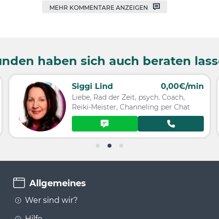
MEHR KOMMENTARE ANZEIGEN
nden haben sich auch beraten las
Siggi Lind
0,00€/min
Liebe, Rad der Zeit, psych. Coach,
Reiki-Meister, Channeling per Chat
Allgemeines
Wer sind wir?
Hilfe