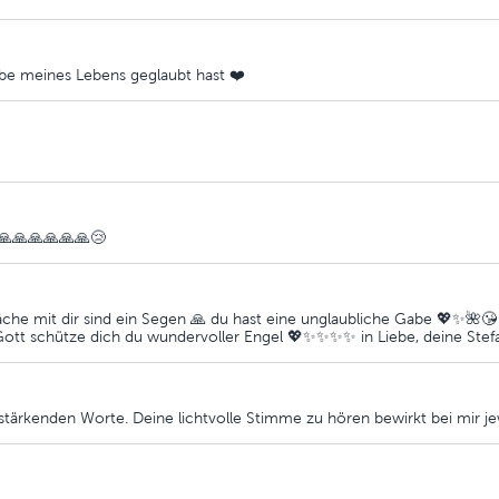
ebe meines Lebens geglaubt hast ❤️
🙏🙏🙏🙏🙏🙏😢
räche mit dir sind ein Segen 🙏 du hast eine unglaubliche Gabe 💖✨🌺
Gott schütze dich du wundervoller Engel 💖✨✨✨✨ in Liebe, deine Stef
stärkenden Worte. Deine lichtvolle Stimme zu hören bewirkt bei mir jewe