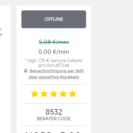
OFFLINE
n
en
5,08 €/min
0,00 €/min
* zzgl. 1,75 € Service-Gebühr
pro Anruf/Chat
Benachrichtigung per SMS
über seine/ihre Rückkehr
8532
BERATER CODE