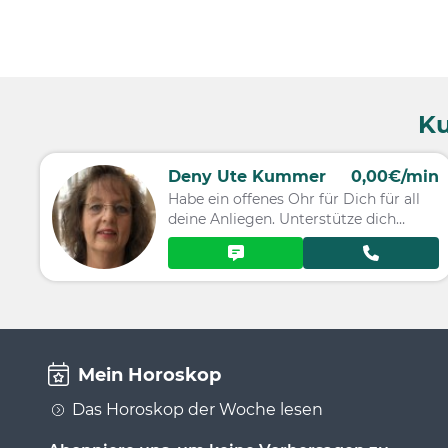
Ku
Deny Ute Kummer
0,00€/min
Habe ein offenes Ohr für Dich für all
deine Anliegen. Unterstütze dich
dabei.
Mein Horoskop
Das Horoskop der Woche lesen