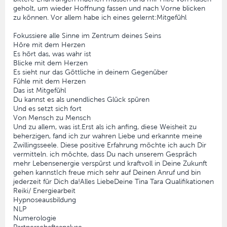
geholt, um wieder Hoffnung fassen und nach Vorne blicken
zu können. Vor allem habe ich eines gelernt:Mitgefühl
Fokussiere alle Sinne im Zentrum deines Seins
Höre mit dem Herzen
Es hört das, was wahr ist
Blicke mit dem Herzen
Es sieht nur das Göttliche in deinem Gegenüber
Fühle mit dem Herzen
Das ist Mitgefühl
Du kannst es als unendliches Glück spüren
Und es setzt sich fort
Von Mensch zu Mensch
Und zu allem, was ist.Erst als ich anfing, diese Weisheit zu
beherzigen, fand ich zur wahren Liebe und erkannte meine
Zwillingsseele. Diese positive Erfahrung möchte ich auch Dir
vermitteln. ich möchte, dass Du nach unserem Gespräch
mehr Lebensenergie verspürst und kraftvoll in Deine Zukunft
gehen kannstIch freue mich sehr auf Deinen Anruf und bin
jederzeit für Dich da!Alles LiebeDeine Tina Tara Qualifikationen
Reiki/ Energiearbeit
Hypnoseausbildung
NLP
Numerologie