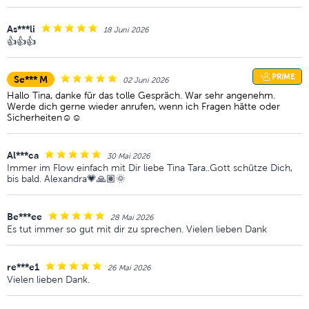
As***li
18 Juni 2026
👍👍👍
PRIME
Se*** M
02 Juni 2026
Hallo Tina, danke für das tolle Gespräch. War sehr angenehm.
Werde dich gerne wieder anrufen, wenn ich Fragen hätte oder
Sicherheiten☺️☺️
Al***ca
30 Mai 2026
Immer im Flow einfach mit Dir liebe Tina Tara..Gott schütze Dich,
bis bald. Alexandra💗🙏🏽🌞
Be***ee
28 Mai 2026
Es tut immer so gut mit dir zu sprechen. Vielen lieben Dank
re***e1
26 Mai 2026
Vielen lieben Dank.