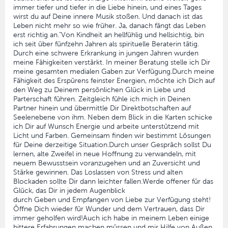
immer tiefer und tiefer in die Liebe hinein, und eines Tages
wirst du auf Deine innere Musik stoßen. Und danach ist das
Leben nicht mehr so wie früher. Ja, danach fängt das Leben
erst richtig an."Von Kindheit an hellfühlig und hellsichtig, bin
ich seit über fünfzehn Jahren als spirituelle Beraterin tätig.
Durch eine schwere Erkrankung in jungen Jahren wurden
meine Fähigkeiten verstärkt. In meiner Beratung stelle ich Dir
meine gesamten medialen Gaben zur Verfügung.Durch meine
Fähigkeit des Erspürens feinster Energien, möchte ich Dich auf
den Weg zu Deinem persönlichen Glück in Liebe und
Parterschaft führen. Zeitgleich fühle ich mich in Deinen
Partner hinein und übermittle Dir Direktbotschaften auf
Seelenebene von ihm. Neben dem Blick in die Karten schicke
ich Dir auf Wunsch Energie und arbeite unterstützend mit
Licht und Farben. Gemeinsam finden wir bestimmt Lösungen
für Deine derzeitige Situation.Durch unser Gespräch sollst Du
lernen, alte Zweifel in neue Hoffnung zu verwandeln, mit
neuem Bewusstsein voranzugehen und an Zuversicht und
Stärke gewinnen. Das Loslassen von Stress und alten
Blockaden sollte Dir dann leichter fallen.Werde offener für das
Glück, das Dir in jedem Augenblick
durch Geben und Empfangen von Liebe zur Verfügung steht!
Öffne Dich wieder für Wunder und dem Vertrauen, dass Dir
immer geholfen wird!Auch ich habe in meinem Leben einige
bittere Erfahrungen machen müssen und mir Hilfe von Außen