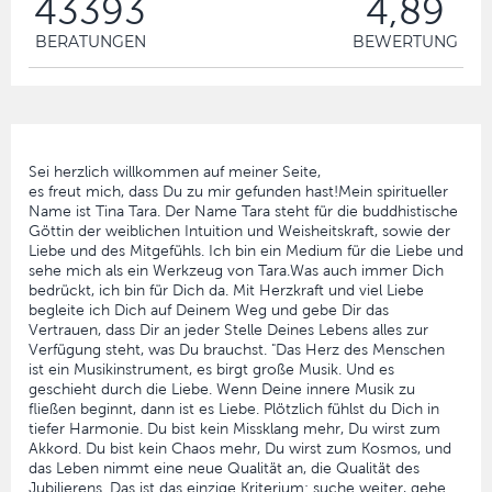
43393
4,89
BERATUNGEN
BEWERTUNG
Sei herzlich willkommen auf meiner Seite,
es freut mich, dass Du zu mir gefunden hast!Mein spiritueller
Name ist Tina Tara. Der Name Tara steht für die buddhistische
Göttin der weiblichen Intuition und Weisheitskraft, sowie der
Liebe und des Mitgefühls. Ich bin ein Medium für die Liebe und
sehe mich als ein Werkzeug von Tara.Was auch immer Dich
bedrückt, ich bin für Dich da. Mit Herzkraft und viel Liebe
begleite ich Dich auf Deinem Weg und gebe Dir das
Vertrauen, dass Dir an jeder Stelle Deines Lebens alles zur
Verfügung steht, was Du brauchst. "Das Herz des Menschen
ist ein Musikinstrument, es birgt große Musik. Und es
geschieht durch die Liebe. Wenn Deine innere Musik zu
fließen beginnt, dann ist es Liebe. Plötzlich fühlst du Dich in
tiefer Harmonie. Du bist kein Missklang mehr, Du wirst zum
Akkord. Du bist kein Chaos mehr, Du wirst zum Kosmos, und
das Leben nimmt eine neue Qualität an, die Qualität des
Jubilierens. Das ist das einzige Kriterium: suche weiter, gehe