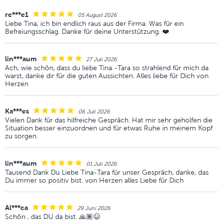
re***e1
05 August 2026
Liebe Tina, ich bin endlich raus aus der Firma. Was für ein
Befreiungsschlag. Danke für deine Unterstützung. ❤️
lin***aum
27 Juli 2026
Ach, wie schön, dass du liebe Tina -Tara so strahlend für mich da
warst, danke dir für die guten Aussichten. Alles liebe für Dich von
Herzen
Ka***es
06 Juli 2026
Vielen Dank für das hilfreiche Gespräch. Hat mir sehr geholfen die
Situation besser einzuordnen und für etwas Ruhe in meinem Kopf
zu sorgen.
lin***aum
01 Juli 2026
Tausend Dank Du Liebe Tina-Tara für unser Gespräch, danke, das
Du immer so positiv bist. von Herzen alles Liebe für Dich
Al***ca
29 Juni 2026
Schön , das DU da bist. 🙏🏽😉