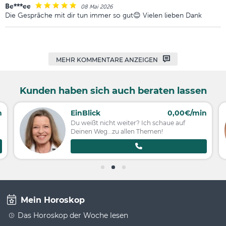
Be***ee
08 Mai 2026
Die Gespräche mit dir tun immer so gut😊 Vielen lieben Dank
MEHR KOMMENTARE ANZEIGEN
Kunden haben sich auch beraten lassen
n
EinBlick
0,00€/min
Du weißt nicht weiter? Ich schaue auf
Deinen Weg...zu allen Themen!
Mein Horoskop
Das Horoskop der Woche lesen