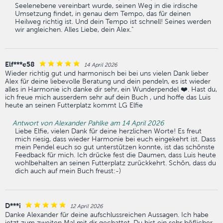
Seelenebene vereinbart wurde, seinen Weg in die irdische
Umsetzung findet, in genau dem Tempo, das für deinen
Heilweg richtig ist. Und dein Tempo ist schnell! Seines werden
wir angleichen. Alles Liebe, dein Alex."
Elf***e58
14 April 2026
Wieder richtig gut und harmonisch bei bei uns vielen Dank lieber
Alex für deine liebevolle Beratung und dein pendeln, es ist wieder
alles in Harmonie ich danke dir sehr, ein Wunderpendel ❤️. Hast du,
ich freue mich ausserdem sehr auf dein Buch , und hoffe das Luis
heute an seinen Futterplatz kommt LG Elfie
Antwort von Alexander Pahlke am 14 April 2026
Liebe Elfie, vielen Dank für deine herzlichen Worte! Es freut
mich riesig, dass wieder Harmonie bei euch eingekehrt ist. Dass
mein Pendel euch so gut unterstützen konnte, ist das schönste
Feedback für mich. Ich drücke fest die Daumen, dass Luis heute
wohlbehalten an seinen Futterplatz zurückkehrt. Schön, dass du
dich auch auf mein Buch freust:-)
D***i
12 April 2026
Danke Alexander für deine aufschlussreichen Aussagen. Ich habe
jetzt zum zweiten Mal mit dir gechattet. Du bist ein sehr höflicher