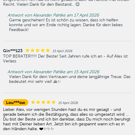
Recht. Vielen Dank für den Beistand... 😉
Antwort von Alexander Pahlke am 17 April 2026
Gerne geschehen! Es ist schön zu wissen, dass ich helfen
konnte und wir am Ende richtig lagen. Danke für dein liebes
Feedback!
Gin***123
15 April 2026
TOP BERATER!!!!! Der Beste! Seit Jahren rufe ich an - Auf Alex ist
Verlass
Antwort von Alexander Pahlke am 15 April 2026
Vielen Dank für dein Vertrauen und deine langjährige Treue. Das
bedeutet mir sehr viel! 🙏✨
Lou***sse
15 April 2026
Lieber Alex, vor wenigen Stunden hast du es mir gesagt - und
gerade bekam ich die Bestätigung, dass alles so umgesetzt wird …
Du bist der Beste und ich bin dankbar, dass Du mich noch beruhigt
hast mit Deiner lieben Art. Jetzt bin ich gespannt wann ich es in
den Händen halte. ❤️✨✨✨