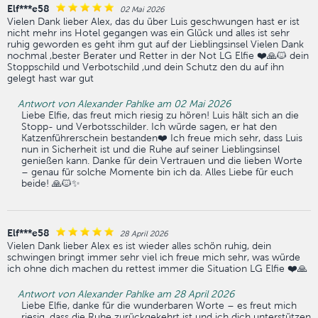
Elf***e58
02 Mai 2026
Vielen Dank lieber Alex, das du über Luis geschwungen hast er ist
nicht mehr ins Hotel gegangen was ein Glück und alles ist sehr
ruhig geworden es geht ihm gut auf der Lieblingsinsel Vielen Dank
nochmal ,bester Berater und Retter in der Not LG Elfie ❤️🙏🐱 dein
Stoppschild und Verbotschild ,und dein Schutz den du auf ihn
gelegt hast war gut
Antwort von Alexander Pahlke am 02 Mai 2026
Liebe Elfie, das freut mich riesig zu hören! Luis hält sich an die
Stopp- und Verbotsschilder. Ich würde sagen, er hat den
Katzenführerschein bestanden❤️ Ich freue mich sehr, dass Luis
nun in Sicherheit ist und die Ruhe auf seiner Lieblingsinsel
genießen kann. Danke für dein Vertrauen und die lieben Worte
– genau für solche Momente bin ich da. Alles Liebe für euch
beide! 🙏🐱✨
Elf***e58
28 April 2026
Vielen Dank lieber Alex es ist wieder alles schön ruhig, dein
schwingen bringt immer sehr viel ich freue mich sehr, was würde
ich ohne dich machen du rettest immer die Situation LG Elfie ❤️🙏
Antwort von Alexander Pahlke am 28 April 2026
Liebe Elfie, danke für die wunderbaren Worte – es freut mich
riesig, dass die Ruhe zurückgekehrt ist und ich dich unterstützen