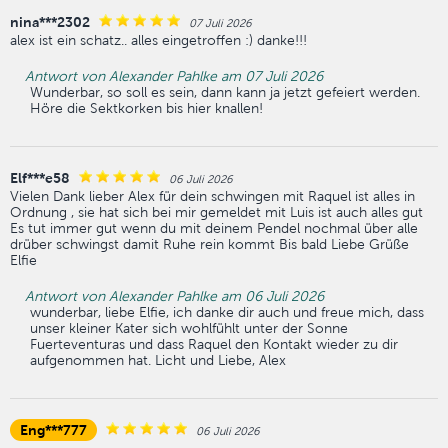
nina***2302
07 Juli 2026
alex ist ein schatz.. alles eingetroffen :) danke!!!
Antwort von Alexander Pahlke am 07 Juli 2026
Wunderbar, so soll es sein, dann kann ja jetzt gefeiert werden.
Höre die Sektkorken bis hier knallen!
Elf***e58
06 Juli 2026
Vielen Dank lieber Alex für dein schwingen mit Raquel ist alles in
Ordnung , sie hat sich bei mir gemeldet mit Luis ist auch alles gut
Es tut immer gut wenn du mit deinem Pendel nochmal über alle
drüber schwingst damit Ruhe rein kommt Bis bald Liebe Grüße
Elfie
Antwort von Alexander Pahlke am 06 Juli 2026
wunderbar, liebe Elfie, ich danke dir auch und freue mich, dass
unser kleiner Kater sich wohlfühlt unter der Sonne
Fuerteventuras und dass Raquel den Kontakt wieder zu dir
aufgenommen hat. Licht und Liebe, Alex
Eng***777
06 Juli 2026