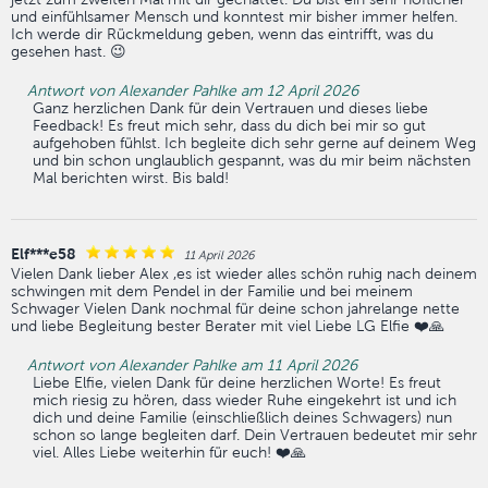
und einfühlsamer Mensch und konntest mir bisher immer helfen.
Ich werde dir Rückmeldung geben, wenn das eintrifft, was du
gesehen hast. 😉
Antwort von Alexander Pahlke am 12 April 2026
Ganz herzlichen Dank für dein Vertrauen und dieses liebe
Feedback! Es freut mich sehr, dass du dich bei mir so gut
aufgehoben fühlst. Ich begleite dich sehr gerne auf deinem Weg
und bin schon unglaublich gespannt, was du mir beim nächsten
Mal berichten wirst. Bis bald!
Elf***e58
11 April 2026
Vielen Dank lieber Alex ,es ist wieder alles schön ruhig nach deinem
schwingen mit dem Pendel in der Familie und bei meinem
Schwager Vielen Dank nochmal für deine schon jahrelange nette
und liebe Begleitung bester Berater mit viel Liebe LG Elfie ❤️🙏
Antwort von Alexander Pahlke am 11 April 2026
Liebe Elfie, vielen Dank für deine herzlichen Worte! Es freut
mich riesig zu hören, dass wieder Ruhe eingekehrt ist und ich
dich und deine Familie (einschließlich deines Schwagers) nun
schon so lange begleiten darf. Dein Vertrauen bedeutet mir sehr
viel. Alles Liebe weiterhin für euch! ❤️🙏