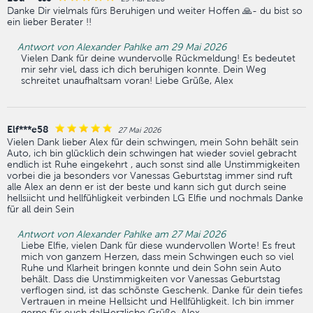
Danke Dir vielmals fürs Beruhigen und weiter Hoffen 🙏- du bist so
ein lieber Berater !!
Antwort von Alexander Pahlke am 29 Mai 2026
Vielen Dank für deine wundervolle Rückmeldung! Es bedeutet
mir sehr viel, dass ich dich beruhigen konnte. Dein Weg
schreitet unaufhaltsam voran! Liebe Grüße, Alex
Elf***e58
27 Mai 2026
Vielen Dank lieber Alex für dein schwingen, mein Sohn behält sein
Auto, ich bin glücklich dein schwingen hat wieder soviel gebracht
endlich ist Ruhe eingekehrt , auch sonst sind alle Unstimmigkeiten
vorbei die ja besonders vor Vanessas Geburtstag immer sind ruft
alle Alex an denn er ist der beste und kann sich gut durch seine
hellsiicht und hellfühligkeit verbinden LG Elfie und nochmals Danke
für all dein Sein
Antwort von Alexander Pahlke am 27 Mai 2026
Liebe Elfie, vielen Dank für diese wundervollen Worte! Es freut
mich von ganzem Herzen, dass mein Schwingen euch so viel
Ruhe und Klarheit bringen konnte und dein Sohn sein Auto
behält. Dass die Unstimmigkeiten vor Vanessas Geburtstag
verflogen sind, ist das schönste Geschenk. Danke für dein tiefes
Vertrauen in meine Hellsicht und Hellfühligkeit. Ich bin immer
gerne für euch da!Herzliche Grüße, Alex