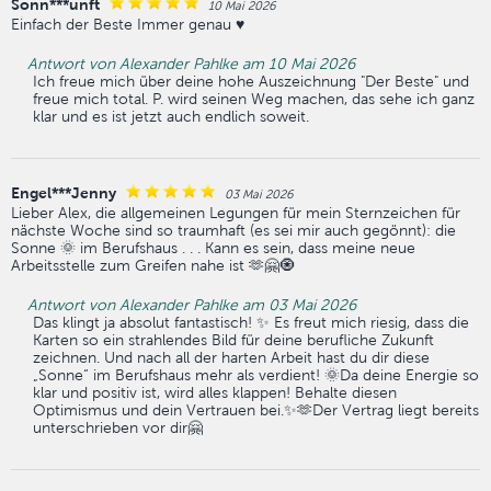
Sonn***unft
10 Mai 2026
Einfach der Beste Immer genau ♥️
Antwort von Alexander Pahlke am 10 Mai 2026
Ich freue mich über deine hohe Auszeichnung "Der Beste" und
freue mich total. P. wird seinen Weg machen, das sehe ich ganz
klar und es ist jetzt auch endlich soweit.
Engel***Jenny
03 Mai 2026
Lieber Alex, die allgemeinen Legungen für mein Sternzeichen für
nächste Woche sind so traumhaft (es sei mir auch gegönnt): die
Sonne 🌞 im Berufshaus . . . Kann es sein, dass meine neue
Arbeitsstelle zum Greifen nahe ist 🫶🤗🧿
Antwort von Alexander Pahlke am 03 Mai 2026
Das klingt ja absolut fantastisch! ✨ Es freut mich riesig, dass die
Karten so ein strahlendes Bild für deine berufliche Zukunft
zeichnen. Und nach all der harten Arbeit hast du dir diese
„Sonne“ im Berufshaus mehr als verdient! 🌞Da deine Energie so
klar und positiv ist, wird alles klappen! Behalte diesen
Optimismus und dein Vertrauen bei.✨🫶Der Vertrag liegt bereits
unterschrieben vor dir🤗