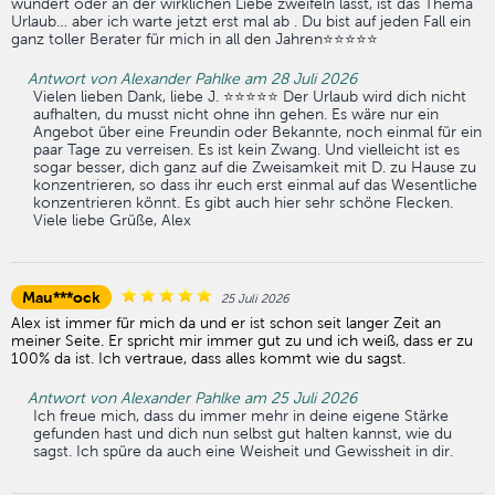
wundert oder an der wirklichen Liebe zweifeln lässt, ist das Thema
Urlaub… aber ich warte jetzt erst mal ab . Du bist auf jeden Fall ein
ganz toller Berater für mich in all den Jahren⭐️⭐️⭐️⭐️⭐️
Antwort von Alexander Pahlke am 28 Juli 2026
Vielen lieben Dank, liebe J. ⭐️⭐️⭐️⭐️⭐️ Der Urlaub wird dich nicht
aufhalten, du musst nicht ohne ihn gehen. Es wäre nur ein
Angebot über eine Freundin oder Bekannte, noch einmal für ein
paar Tage zu verreisen. Es ist kein Zwang. Und vielleicht ist es
sogar besser, dich ganz auf die Zweisamkeit mit D. zu Hause zu
konzentrieren, so dass ihr euch erst einmal auf das Wesentliche
konzentrieren könnt. Es gibt auch hier sehr schöne Flecken.
Viele liebe Grüße, Alex
Mau***ock
25 Juli 2026
Alex ist immer für mich da und er ist schon seit langer Zeit an
meiner Seite. Er spricht mir immer gut zu und ich weiß, dass er zu
100% da ist. Ich vertraue, dass alles kommt wie du sagst.
Antwort von Alexander Pahlke am 25 Juli 2026
Ich freue mich, dass du immer mehr in deine eigene Stärke
gefunden hast und dich nun selbst gut halten kannst, wie du
sagst. Ich spüre da auch eine Weisheit und Gewissheit in dir.