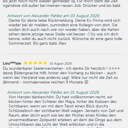
bis jetzt noch nicht wieder gemeldet 🤔. Für mich steht die Zeit
irgendwie still außer bei meinen neuen Job. Drücker und bis bald.
Antwort von Alexander Pahlke am 03 August 2026
Danke für deine liebe Rückmeldung. Deine Ex-Firma wird sich
wieder bei dir melden, zumindest eine Kollegin von dort. Sie
wollen dich auch nach wie vor wieder haben, aber die Karten
sehen deine jetzige neue Stelle viel besser:-) So wie ich dich
kenne, willst du auch nicht zurück. Wünsche dir eine ganz tolle
Sommerzeit. Bis ganz bald, Alex
Lou***sse
01 August 2026
Du wunderbarer Seelenversteher- ich danke Dir herzlich ! ⭐️⭐️⭐️⭐️
deine Bildersprache hilft, hinter den Vorhang zu blicken - auch
wenn der Verstand was anderes sagt. Wäre nur nicht die Zeit so
lähmend - normalerweise reichen 9 Monate 😉
Antwort von Alexander Pahlke am 01 August 2026
Von Herzen dankeschön. Du hast volllkommen recht, wir
blicken hinter den Schleier der Maya, hinter die Kulissen des
Sichtbaren, wenn wir mit dem Tarot einen Blick durchs
Schlüsselloch der sichtbaren Welt wagen. Jenseits von Zeit und
Raum, aber doch auch wie bei der Mutter eines Kindes den
unvermeidbaren Zeitpunkt erleben, an dem die Dinge aus dem
Umsichtbaren das Licht der Welt erblicken und in die