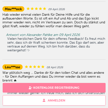
Mau***ock
09 April 2026
Hab wieder einmal vielen Dank für Deine Hilfe und für die
aufbauenden Worte. Es ist oft ein Auf und Ab und das Ego kickt
immer wieder rein, nicht im Vertrauen zu sein. Doch du stärkst und
gibst Kraft, wieder zu fühlen wofür man diesen Weg geht.
Antwort von Alexander Pahlke am 09 April 2026
Vielen herzlichen Dank für dein offenes Feedback! Es freut mich
sehr, dass ich dir Kraft schenken konnte. Das Ego darf sein, aber
vertraue auf deinen Weg. Ich bin froh darüber, dass du
weitergehst! ✨
Lou***sse
08 April 2026
War plötzlich weg … Danke dir für den tollen Chat und alles andere
- für Dein Auffangen und dass Du immer wieder da bist wenn es
brennt 🔥
KOSTENLOSE REGISTRIERUNG
Antwort von Alexander Pahlke am 08 April 2026
Immer wieder gerne! Ich freue mich, dass ich dich unterstützen
konnte. Danke für dein tolles Feedback – bis zum nächsten Mal!
ANMELDEN