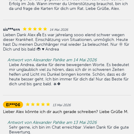
Erfolg im Job. Wann immer du Unterstützung brauchst, bin ich
da und frage die Karten für dich um Rat. Liebe Grüße, Alex.
sis***ern
14 Mai 2026
Lieben Dank Alex 👼 Es war jahrelang sooo elend schwer wegen
dieser Krankheit. Einschätzung von Situationen, unmöglich. Heute
hast Du meinen Durchhänger mal wieder 1a beleuchtet. Nur 🌞 für
Dich und bis bald 🐞 ♥️ Andrea
Antwort von Alexander Pahlke am 14 Mai 2026
Liebe Andrea, danke für deine bewegenden Worte. Es bedeutet
mir unglaublich viel zu hören, dass ich dir in schweren Zeiten
helfen und Licht ins Dunkel bringen konnte. Schön, dass es dir
heute besser geht. Ich bin immer für dich da! Nur das Beste für
dich und bis ganz bald. ☀️🍀
El***06
13 Mai 2026
Lieber Alex könnte ich dir auch gerade schreiben? Liebe Grüße M.
Antwort von Alexander Pahlke am 13 Mai 2026
Sehr gerne, ich bin im Chat erreichbar .Vielen Dank für die gute
Bewertung.