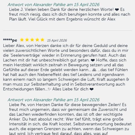
Antwort von Alexander Pahlke am 15 April 2026
Liebe J. Vielen lieben Dank für deine herzlichen Worte! ❤️ Es
freut mich riesig, dass ich dich beruhigen konnte und alles nach
Plan läuft. Viel Glück mit dem Ergebnis wünscht dir Alex
*****pe
15 April 2026
Lieber Alex, von Herzen danke ich dir für deine Geduld und deine
vielen zuversichtlichen Worte und besonders dafür, dass du in mir
die 'Seelenverträge' wieder in Erinnerung gerufen hast. Auch das
Lachen mit dir hat unbeschreiblich gut getan. ❤️ Hoffe, dass sich
mein Herzblatt wirklich zeitnah in Bewegung setzen und all das
Gefühlte auf dieser Erde gelebt werden kann... 🙏 ...das tief Fühlen
hat halt auch den Nebeneffekt des tief Leidens und irgendwann
kann einem nach so langem Schweigen die Luft, Kraft ausgehen &
man muss zur Selbsterhaltung und in Selbstverantwortung auch
Entscheidungen fällen...✨ Alles Liebe für dich ❤️
Antwort von Alexander Pahlke am 15 April 2026
Liebe Pe, von Herzen Danke für diese bewegenden Zeilen! Es
freut mich ungemein, dass wir gemeinsam die Zuversicht und
das Lachen wiederfinden konnten, das ist oft der wichtigste
Anker. Du hast absolut recht: Wer tief fühlt, trägt eine große
Intensität in sich, die Kraft kostet. Selbstverantwortung bedeutet
auch, die eigenen Grenzen zu achten, wenn das Schweigen zu
laut wird. Ich vertraue fest darauf, dass alles, was auf