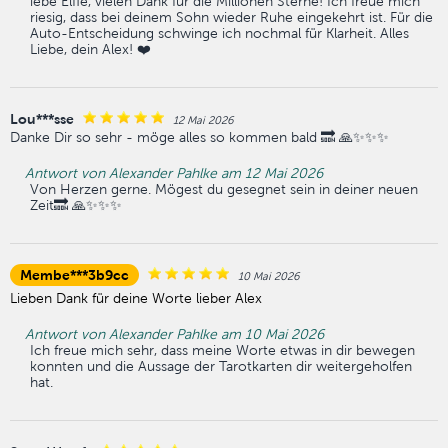
iebe Elfie, vielen Dank für die Millionen Sterne! Ich freue mich
riesig, dass bei deinem Sohn wieder Ruhe eingekehrt ist. Für die
Auto-Entscheidung schwinge ich nochmal für Klarheit. Alles
Liebe, dein Alex! ❤️
Lou***sse
12 Mai 2026
Danke Dir so sehr - möge alles so kommen bald 🔜 🙏✨✨✨
Antwort von Alexander Pahlke am 12 Mai 2026
Von Herzen gerne. Mögest du gesegnet sein in deiner neuen
Zeit🔜 🙏✨✨✨
Membe***3b9cc
10 Mai 2026
Lieben Dank für deine Worte lieber Alex
Antwort von Alexander Pahlke am 10 Mai 2026
Ich freue mich sehr, dass meine Worte etwas in dir bewegen
konnten und die Aussage der Tarotkarten dir weitergeholfen
hat.