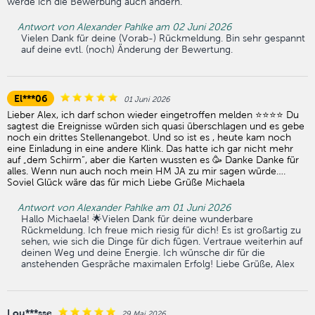
werde ich die Bewerbung auch ändern.
Antwort von Alexander Pahlke am 02 Juni 2026
Vielen Dank für deine (Vorab-) Rückmeldung. Bin sehr gespannt
auf deine evtl. (noch) Änderung der Bewertung.
El***06
01 Juni 2026
Lieber Alex, ich darf schon wieder eingetroffen melden ⭐️⭐️⭐️⭐️ Du
sagtest die Ereignisse würden sich quasi überschlagen und es gebe
noch ein drittes Stellenangebot. Und so ist es , heute kam noch
eine Einladung in eine andere Klink. Das hatte ich gar nicht mehr
auf „dem Schirm“, aber die Karten wussten es 🥳 Danke Danke für
alles. Wenn nun auch noch mein HM JA zu mir sagen würde….
Soviel Glück wäre das für mich Liebe Grüße Michaela
Antwort von Alexander Pahlke am 01 Juni 2026
Hallo Michaela! 🌟Vielen Dank für deine wunderbare
Rückmeldung. Ich freue mich riesig für dich! Es ist großartig zu
sehen, wie sich die Dinge für dich fügen. Vertraue weiterhin auf
deinen Weg und deine Energie. Ich wünsche dir für die
anstehenden Gespräche maximalen Erfolg! Liebe Grüße, Alex
Lou***sse
29 Mai 2026