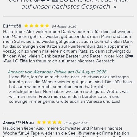
auf unser nächstes Gespräch »
Elf***e58
04 August 2026
Hallo lieber Alex vielen lieben Dank wieder mal für dein schwingen,
den Männern geht es wieder, gut besonders mein Mann und auch
mein Sohn, sie sind wieder gut gelaunt , auch nochmal vielen Dank
für das schwingen der Katzen auf Fuerteventura das klappt immer
vorzüglich zb wenn mal eine nicht am Platz ist, dann schwingst du
ihr den Weg, vielen Dank bester Berater und Retter in der Not 🐱❤️
💕🙏 LG Elfie ich freue mich auf unser nächstes Gespräch
Antwort von Alexander Pahlke am 04 August 2026
Liebe Elfie, ich freue mich sehr, dass ich etwas dazu beitragen
konnte, dass die Männer wieder gut gelaunt sind. Die süße Katze
hat auch wieder recht schnell an ihren Futterplatz
zurückgefunden. Nun haben wir auch noch gutes Wetter, was
will man mehr. Freue mich sehr, dein Berater zu sein und
schwinge immer gerne. Grüße auch an Vanessa und Luis!
Jacqu*** H&uu
03 August 2026
Hallöchen lieber Alex, meine Schwester und P fahren nächste
Woche für 14 Tage wieder an die See. 🤔 Meine ex Firma hat sich