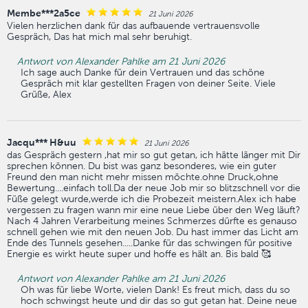
Membe***2a5ce
21 Juni 2026
Vielen herzlichen dank für das aufbauende vertrauensvolle
Gespräch, Das hat mich mal sehr beruhigt.
Antwort von Alexander Pahlke am 21 Juni 2026
Ich sage auch Danke für dein Vertrauen und das schöne
Gespräch mit klar gestellten Fragen von deiner Seite. Viele
Grüße, Alex
Jacqu*** H&uu
21 Juni 2026
das Gespräch gestern ,hat mir so gut getan, ich hätte länger mit Dir
sprechen können. Du bist was ganz besonderes, wie ein guter
Freund den man nicht mehr missen möchte.ohne Druck,ohne
Bewertung....einfach toll.Da der neue Job mir so blitzschnell vor die
Füße gelegt wurde,werde ich die Probezeit meistern.Alex ich habe
vergessen zu fragen wann mir eine neue Liebe über den Weg läuft?
Nach 4 Jahren Verarbeitung meines Schmerzes dürfte es genauso
schnell gehen wie mit den neuen Job. Du hast immer das Licht am
Ende des Tunnels gesehen.....Danke für das schwingen für positive
Energie es wirkt heute super und hoffe es hält an. Bis bald 🥰
Antwort von Alexander Pahlke am 21 Juni 2026
Oh was für liebe Worte, vielen Dank! Es freut mich, dass du so
hoch schwingst heute und dir das so gut getan hat. Deine neue