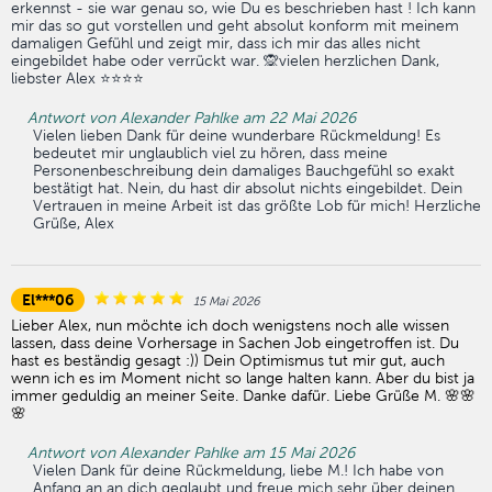
erkennst - sie war genau so, wie Du es beschrieben hast ! Ich kann
mir das so gut vorstellen und geht absolut konform mit meinem
damaligen Gefühl und zeigt mir, dass ich mir das alles nicht
eingebildet habe oder verrückt war. 🙊vielen herzlichen Dank,
liebster Alex ⭐️⭐️⭐️⭐️
Antwort von Alexander Pahlke am 22 Mai 2026
Vielen lieben Dank für deine wunderbare Rückmeldung! Es
bedeutet mir unglaublich viel zu hören, dass meine
Personenbeschreibung dein damaliges Bauchgefühl so exakt
bestätigt hat. Nein, du hast dir absolut nichts eingebildet. Dein
Vertrauen in meine Arbeit ist das größte Lob für mich! Herzliche
Grüße, Alex
El***06
15 Mai 2026
Lieber Alex, nun möchte ich doch wenigstens noch alle wissen
lassen, dass deine Vorhersage in Sachen Job eingetroffen ist. Du
hast es beständig gesagt :)) Dein Optimismus tut mir gut, auch
wenn ich es im Moment nicht so lange halten kann. Aber du bist ja
immer geduldig an meiner Seite. Danke dafür. Liebe Grüße M. 🌸🌸
🌸
Antwort von Alexander Pahlke am 15 Mai 2026
Vielen Dank für deine Rückmeldung, liebe M.! Ich habe von
Anfang an an dich geglaubt und freue mich sehr über deinen