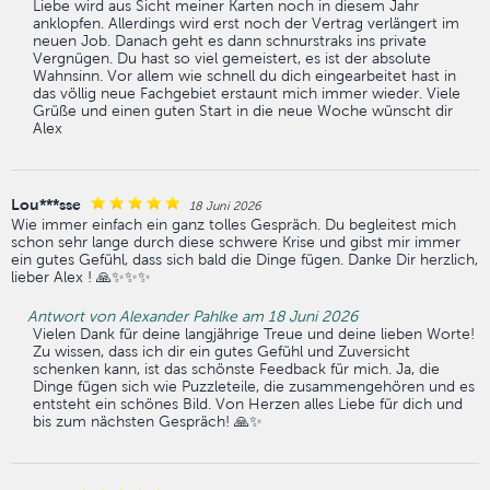
Liebe wird aus Sicht meiner Karten noch in diesem Jahr
anklopfen. Allerdings wird erst noch der Vertrag verlängert im
neuen Job. Danach geht es dann schnurstraks ins private
Vergnügen. Du hast so viel gemeistert, es ist der absolute
Wahnsinn. Vor allem wie schnell du dich eingearbeitet hast in
das völlig neue Fachgebiet erstaunt mich immer wieder. Viele
Grüße und einen guten Start in die neue Woche wünscht dir
Alex
Lou***sse
18 Juni 2026
Wie immer einfach ein ganz tolles Gespräch. Du begleitest mich
schon sehr lange durch diese schwere Krise und gibst mir immer
ein gutes Gefühl, dass sich bald die Dinge fügen. Danke Dir herzlich,
lieber Alex ! 🙏✨✨✨
Antwort von Alexander Pahlke am 18 Juni 2026
Vielen Dank für deine langjährige Treue und deine lieben Worte!
Zu wissen, dass ich dir ein gutes Gefühl und Zuversicht
schenken kann, ist das schönste Feedback für mich. Ja, die
Dinge fügen sich wie Puzzleteile, die zusammengehören und es
entsteht ein schönes Bild. Von Herzen alles Liebe für dich und
bis zum nächsten Gespräch! 🙏✨