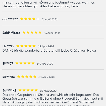
mir sehr geholfen u. wir hören uns bestimmt wieder, wenn es
Neues zu berichten gibt. Alles Liebe auch dir, Irene
dor***777
16 April 2020
Sabi***bara
05 April 2020
He***Fr
03 April 2020
DANKE für die wunderbare Beratung!!! Liebe Grüße von Helga
El***67
14 März 2020
kir***ite
05 März 2020
Jul***ik2
02 März 2020
Das erste Gespräch bei Shanna und wirklich sehr begeistert! Das
Gespräch war stimmig u fließend ohne Fragerei! Sehr viel Input mit
klaren Aussagen, die mich von meinem Gefühl mit Sicherheit