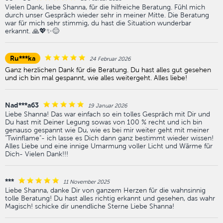
Vielen Dank, liebe Shanna, für die hilfreiche Beratung. Fühl mich
durch unser Gespräch wieder sehr in meiner Mitte. Die Beratung
war für mich sehr stimmig, du hast die Situation wunderbar
erkannt. 🙏💖✨️😊
Ru***ka
24 Februar 2026
Ganz herzlichen Dank für die Beratung. Du hast alles gut gesehen
und ich bin mal gespannt, wie alles weitergeht. Alles liebe!
Nad***a63
19 Januar 2026
Liebe Shanna! Das war einfach so ein tolles Gespräch mit Dir und
Du hast mit Deiner Legung sowas von 100 % recht und ich bin
genauso gespannt wie Du, wie es bei mir weiter geht mit meiner
"Twinflame"- ich lasse es Dich dann ganz bestimmt wieder wissen!
Alles Liebe und eine innige Umarmung voller Licht und Wärme für
Dich- Vielen Dank!!!
***
11 November 2025
Liebe Shanna, danke Dir von ganzem Herzen für die wahnsinnig
tolle Beratung! Du hast alles richtig erkannt und gesehen, das wahr
Magisch! schicke dir unendliche Sterne Liebe Shanna!