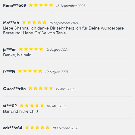
Rena***ö69
18 September 2021
Ma***ch
16 September 2021
Liebe Shanna, ich danke Dir sehr herzlich für Deine wunderbare
Beratung! Liebe Grüße von Tanja
ja***er
31 August 2021
Danke, bis bald
fr***Fi
19 August 2021
Quaa***rita
19 Juli 2021
st***02
06 Mai 2021
klar und hilfreich :)
adr***a64
19 Oktober 2020