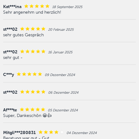
Kat***ina
18 September 2025
Sehr angenehm und herzlich!
st***02
20 Februar 2025
sehr gutes Gespräch
st***02
16 Januar 2025
sehr gut -
C***y
09 Dezember 2024
st***02
06 Dezember 2024
Af***te
05 Dezember 2024
Super, Dankeschön 😀👍
Mitgli***280831
04 Dezember 2024
Beratung war gut - Gut