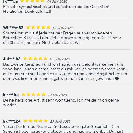
Fe***oa
04 Juni 2020
Ein sehr sympathisches und aufschlussreiches Gespräch!
Herzlichen Dank dafür ...!!
Wil***m53
01 Juni 2020
Shanna hat mir auf jede meiner Fragen aus verschiedenen
Bereichen Klare und deutliche Antworten gegeben, Sie ist sehr
einfühlsam und sehr Nett vielen dank, Willi
Jul***ik2
01 Juni 2020
Das zweite Gespräch und ich hab ich das Gefühl wir kennen uns
sooo lang.. auch diesmal sagst du mir wie es besser werden kann..
ich muss nur mut haben es anzugehen und keine Angst haben vor
dem was kommen kann.. egal wie .. ich kann nur gewinnen ❤️
kir***ite
27 Mai 2020
Deine herzliche Art ist sehr wohltuend. Ich melde mich gerne
wieder.
Ire***124
29 April 2020
Vielen Dank liebe Shanna, für dieses sehr gute Gespräch. Dein
Sehen ist beeindruckend glaubhaft und nachvollziehbar. Du hast