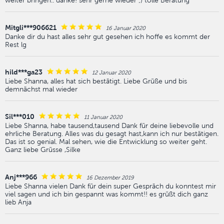
weiter bringen.. danke! sehr gerne wieder ;) tolle Beratung
Mitgli***906621
16 Januar 2020
Danke dir du hast alles sehr gut gesehen ich hoffe es kommt der
Rest lg
hild***ga23
12 Januar 2020
Liebe Shanna, alles hat sich bestätigt. Liebe Grüße und bis
demnächst mal wieder
Sil***010
11 Januar 2020
Liebe Shanna, habe tausend,tausend Dank für deine liebevolle und
ehrliche Beratung. Alles was du gesagt hast,kann ich nur bestätigen.
Das ist so genial. Mal sehen, wie die Entwicklung so weiter geht.
Ganz liebe Grüsse ,Silke
Anj***966
16 Dezember 2019
Liebe Shanna vielen Dank für dein super Gespräch du konntest mir
viel sagen und ich bin gespannt was kommt!! es grüßt dich ganz
lieb Anja