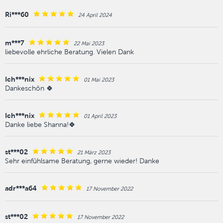
Ri***60
24 April 2024
m***7
22 Mai 2023
liebevolle ehrliche Beratung. Vielen Dank
Ich***nix
01 Mai 2023
Dankeschön 🍀
Ich***nix
01 April 2023
Danke liebe Shanna!🍀
st***02
21 März 2023
Sehr einfühlsame Beratung, gerne wieder! Danke
adr***a64
17 November 2022
st***02
17 November 2022