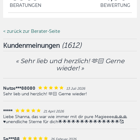
BERATUNGEN
BEWERTUNG
< zurück zur Berater-Seite
(
1612
)
Kundenmeinungen
« Sehr lieb und herzlich! 🫶🏻 Gerne
wieder! »
Nutze***88080
13 Juli 2026
Sehr lieb und herzlich! 🫶🏻 Gerne wieder!
*****
21 April 2026
Liebe Shanna, das war wie immer mit dir pure Magieeee🙏🙏🙏
♥️unendliche Sterne für dich🌟🌟🌟🌟🌟🌟🌟🌟🌟🌟🌟🌟🌟🌟🥰
So***88
26 Februar 2026