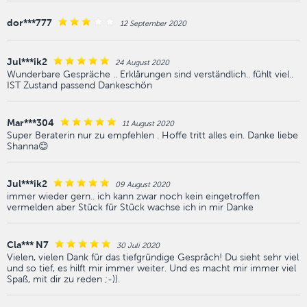
dor***777
12 September 2020
Jul***ik2
24 August 2020
Wunderbare Gespräche .. Erklärungen sind verständlich.. fühlt viel..
IST Zustand passend Dankeschön
Mar***304
11 August 2020
Super Beraterin nur zu empfehlen . Hoffe tritt alles ein. Danke liebe
Shanna😊
Jul***ik2
09 August 2020
immer wieder gern.. ich kann zwar noch kein eingetroffen
vermelden aber Stück für Stück wachse ich in mir Danke
Cla*** N7
30 Juli 2020
Vielen, vielen Dank für das tiefgründige Gespräch! Du sieht sehr viel
und so tief, es hilft mir immer weiter. Und es macht mir immer viel
Spaß, mit dir zu reden ;-)).