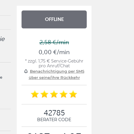
OFFLINE
ie
2,58 €/min
0,00 €/min
* zzgl. 1,75 € Service-Gebühr
pro Anruf/Chat
Benachrichtigung per SMS
se
über seine/ihre Rückkehr
42785
BERATER CODE