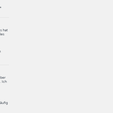
*
s hat
les
n
über
. Ich
äufig