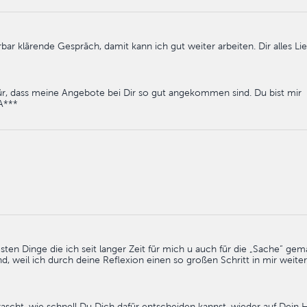
ar klärende Gespräch, damit kann ich gut weiter arbeiten. Dir alles Li
für, dass meine Angebote bei Dir so gut angekommen sind. Du bist mir
A***
sten Dinge die ich seit langer Zeit für mich u auch für die „Sache“ ge
d, weil ich durch deine Reflexion einen so großen Schritt in mir weiter
ascht, wie schnell Du Dich dafür entscheiden kannst, wieder auf Dein 