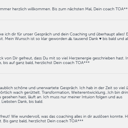
ir immer herzlich willkommen. Bis zum nächsten Mal, Dein coach TOA**
 ich dir für unser Gespräch und dein Coaching und überhaupt alles! E
. Mein Wunsch ist so klar geworden 🙏 tausend Dank ♥️ bis bald und al
k von Dir gefreut, dass Du mit so viel Herzenergie geschrieben hast. I
, bis auf ganz bald, herzlichst Dein coach TOA***
nglaublich schöne und unerwartete Gespräch. Ich hab in der Zeit so viel 
tlich wach gerüttelt. Transformation, Weiterentwicklung...Ich bin drin
 gesehen hast, läuft an. Ich muss nur meiner Intuion folgen und aus
Liebsten Dank, bis bald.
reut! Wie wundervoll, was das coaching alles in dir auslösen konnte. H
Bis ganz bald, herzlichst Dein coach TOA***