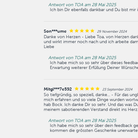
Antwort von TOA am 28 Mai 2025
Ich bin Dir ebenfalls dankbar und Du bist m
Son***ume
29 November 2024
Danke von Herzen - Liebe Toa, von Herzen danke
und wirkt immer noch nach und ich arbeite damit
Liebe
Antwort von TOA am 28 Mai 2025
Ich habe mich so so sehr über dieses feedbac
Erwartung weiterer Erfüllung Deiner Wünsche
Mitgl***7e592
23 September 2024
So tiefgründig, so speziell, danke... - Für das u
mich erfahren und so viele Dinge wurden wortwör
hab Bock. Ich danke Dir so sehr. Und das was Du
meinem sabotierenden Verstand direkt ins Herz. 
Antwort von TOA am 28 Mai 2025
Ich habe mich so sehr über dein feedback gef
kommen die grössten Geschenke unerwartet. 