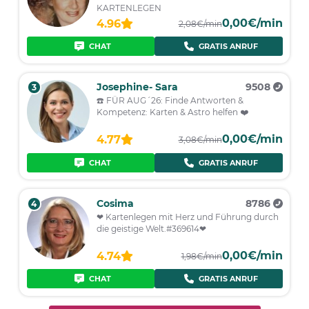
KARTENLEGEN
0,00€/min
4.96
2,08€/min
CHAT
GRATIS ANRUF
Josephine- Sara
9508
3
☎️ FÜR AUG´26: Finde Antworten &
Kompetenz: Karten & Astro helfen ❤️
0,00€/min
4.77
3,08€/min
CHAT
GRATIS ANRUF
Cosima
8786
4
❤ Kartenlegen mit Herz und Führung durch
die geistige Welt.#369614❤
0,00€/min
4.74
1,98€/min
CHAT
GRATIS ANRUF