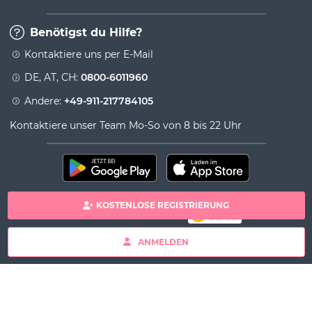
Benötigst du Hilfe?
Kontaktiere uns per E-Mail
DE, AT, CH:
0800-6011960
Andere:
+49-911-217784105
Kontaktiere unser Team Mo-So von 8 bis 22 Uhr
KOSTENLOSE REGISTRIERUNG
100% sichere Zahlung
Copyright& copy 2026 Viversum - Powered by Ingenio
ANMELDEN