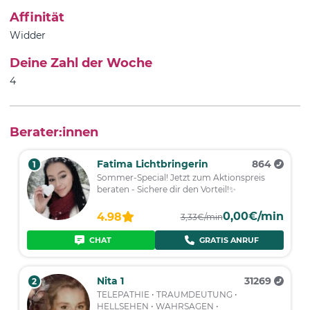
Affinität
Widder
Deine Zahl der Woche
4
Berater:innen
Fatima Lichtbringerin
864
1
Sommer-Special! Jetzt zum Aktionspreis
beraten - Sichere dir den Vorteil!✨
0,00€/min
4.98
3,33€/min
CHAT
GRATIS ANRUF
Nita 1
31269
2
TELEPATHIE • TRAUMDEUTUNG •
HELLSEHEN • WAHRSAGEN •