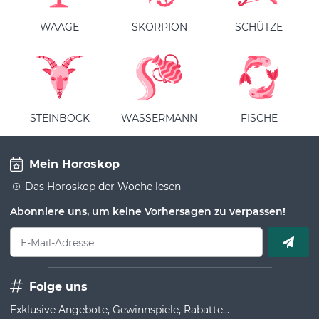
WAAGE
SKORPION
SCHÜTZE
STEINBOCK
WASSERMANN
FISCHE
Mein Horoskop
Das Horoskop der Woche lesen
Abonniere uns, um keine Vorhersagen zu verpassen!
E-Mail-Adresse
Folge uns
Exklusive Angebote, Gewinnspiele, Rabatte...