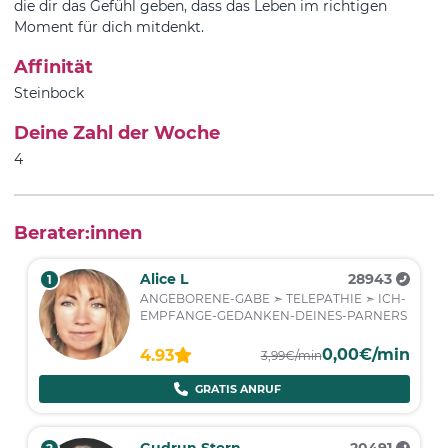
die dir das Gefühl geben, dass das Leben im richtigen
Moment für dich mitdenkt.
Affinität
Steinbock
Deine Zahl der Woche
4
Berater:innen
Alice L
28943
1
ANGEBORENE-GABE ➣ TELEPATHIE ➣ ICH-
EMPFANGE-GEDANKEN-DEINES-PARNERS
0,00€/min
4.93
3,99€/min
GRATIS ANRUF
Gudrun Stern
20491