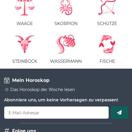
WAAGE
SKORPION
SCHÜTZE
STEINBOCK
WASSERMANN
FISCHE
Mein Horoskop
Das Horoskop der Woche lesen
Abonniere uns, um keine Vorhersagen zu verpassen!
E-Mail-Adresse
Folge uns