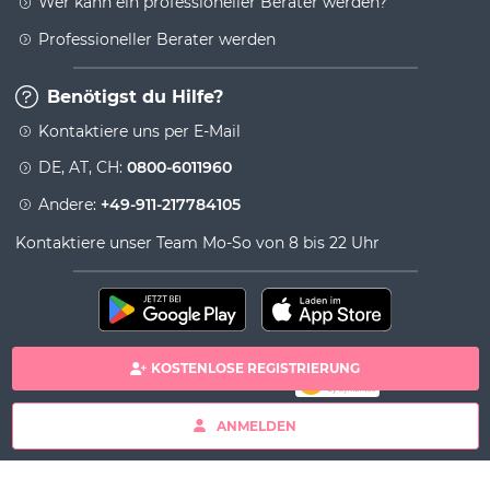
Wer kann ein professioneller Berater werden?
Professioneller Berater werden
Benötigst du Hilfe?
Kontaktiere uns per E-Mail
DE, AT, CH:
0800-6011960
Andere:
+49-911-217784105
Kontaktiere unser Team Mo-So von 8 bis 22 Uhr
KOSTENLOSE REGISTRIERUNG
100% sichere Zahlung
Copyright& copy 2026 Viversum - Powered by Ingenio
ANMELDEN