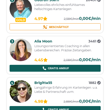
2
Liebevolles ehrliches einfühlsames
hellsichtiges Kartenlegen
0,00€/min
4.97
2,58€/min
GOLD
BESCHÄFTIGT
Alia Moon
3461
3
Lösungsorientiertes Coaching in allen
Lebensbereichen. Präzise Zeitangaben.
0,00€/min
4.45
2,08€/min
GRATIS ANRUF
Brigitta55
1882
4
Langjährige Erfahrung im Kartenlegen: u.a.
Liebe & Partnerschaft uvm.
0,00€/min
4.98
2,88€/min
GRATIS ANRUF