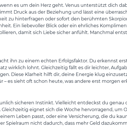
, wenn es um dein Herz geht. Venus unterstützt dich da
 nimmt Druck aus der Beziehung und lässt eine überrasc
keit zu hinterfragen oder sofort den berühmten Skorpi
t. Ein liebevoller Blick oder ein ehrliches Kompliment
rollieren, damit sich Liebe sicher anfühlt. Manchmal en
cht ihn zu einem echten Erfolgsfaktor. Du erkennst erst
 wirklich lohnt. Gleichzeitig fällt es dir leichter, Aufga
n. Diese Klarheit hilft dir, deine Energie klug einzuse
r – es sieht oft schon heute, was andere erst morgen e
unlich sicheren Instinkt. Vielleicht entdeckst du genau 
. Gleichzeitig eignet sich die Woche hervorragend, um 
 deinem Leben passt, oder eine Versicherung, die du kau
ller Spielraum nicht dadurch, dass mehr Geld dazukom