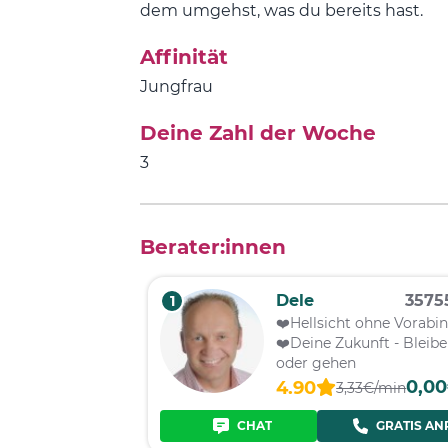
dem umgehst, was du bereits hast.
Affinität
Jungfrau
Deine Zahl der Woche
3
Berater:innen
Dele
3575
1
❤️️Hellsicht ohne Vorabi
❤️️Deine Zukunft - Bleib
oder gehen
0,0
4.90
3,33€/min
CHAT
GRATIS AN