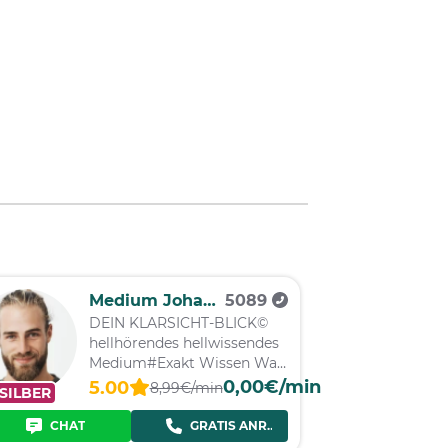
Medium Johannes
5089
DEIN KLARSICHT-BLICK©
hellhörendes hellwissendes
Medium#Exakt Wissen Was
Kommt
0,00€/min
5.00
8,99€/min
SILBER
CHAT
GRATIS ANRUF