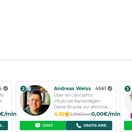
5
Andreas Weiss
4561
2
3
nfo
Über ein Jahrzehnt
en
intuitives Kartenlegen:
Deine Brücke zur ehrlichen
Klarheit
0€/min
0,00€/min
4.91
2,99€/min
RUF
CHAT
GRATIS ANRUF