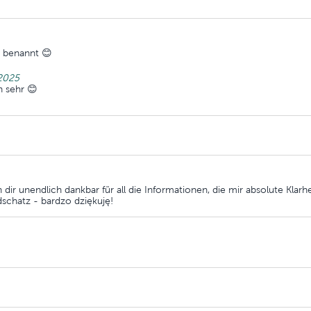
m benannt 😊
2025
h sehr 😊
 dir unendlich dankbar für all die Informationen, die mir absolute Klarh
dschatz - bardzo dziękuję!