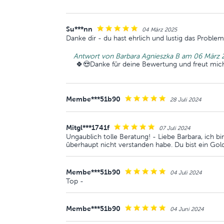
Su***nn
04 März 2025
Danke dir - du hast ehrlich und lustig das Proble
Antwort von Barbara Agnieszka B am 06 März 
🍀😍Danke für deine Bewertung und freut mic
Membe***51b90
28 Juli 2024
Mitgl***1741f
07 Juli 2024
Ungaublich tolle Beratung! - Liebe Barbara, ich bin
überhaupt nicht verstanden habe. Du bist ein Gol
Membe***51b90
04 Juli 2024
Top -
Membe***51b90
04 Juni 2024