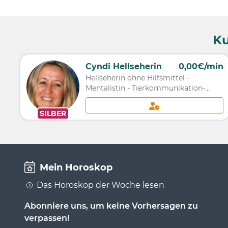
Ku
Cyndi Hellseherin
0,00€/min
Hellseherin ohne Hilfsmittel -
Mentalistin - Tierkommunikation-
Jenseitskontakte
SILBER
Mein Horoskop
Das Horoskop der Woche lesen
Abonniere uns, um keine Vorhersagen zu
verpassen!