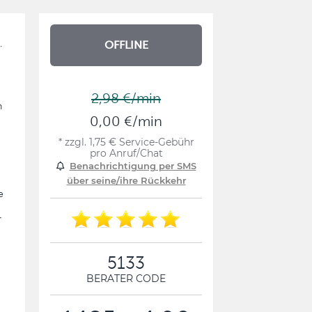
.
OFFLINE
2,98 €/min
n
0,00 €/min
* zzgl. 1,75 € Service-Gebühr
pro Anruf/Chat
Benachrichtigung per SMS
über seine/ihre Rückkehr
e
r
5133
BERATER CODE