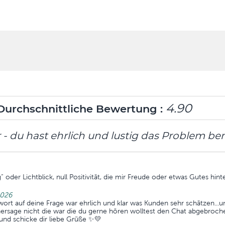
4.90
urchschnittliche Bewertung :
 - du hast ehrlich und lustig das Problem be
g“ oder Lichtblick, null Positivität, die mir Freude oder etwas Gutes hinte
2026
rt auf deine Frage war ehrlich und klar was Kunden sehr schätzen...un
ersage nicht die war die du gerne hören wolltest den Chat abgebroche
und schicke dir liebe Grüße ✨️💛