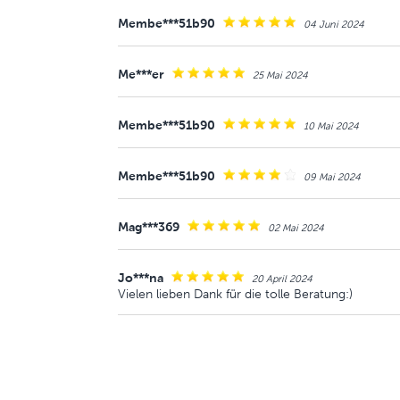
Membe***51b90
04 Juni 2024
Me***er
25 Mai 2024
Membe***51b90
10 Mai 2024
Membe***51b90
09 Mai 2024
Mag***369
02 Mai 2024
Jo***na
20 April 2024
Vielen lieben Dank für die tolle Beratung:)