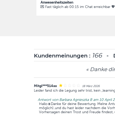
Anwesenheitszeiten
💌 Fast täglich ab 00:15 im Chat erreichbar 💖
166
Kundenmeinungen :
- D
« Danke dir
Mitgl***514aa
18 März 2026
Leider fand ich die Legung sehr trist, kein „learnin
Antwort von Barbara Agnieszka B am 10 April 
Hallo☀️Danke für deine Bewertung. Melne Antwo
möglich)..und du hast leider nachdem die Vorh
Vorhersagen deinen Trost und Freude findest, 