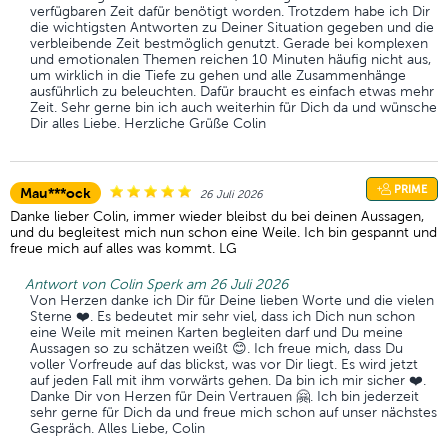
verfügbaren Zeit dafür benötigt worden. Trotzdem habe ich Dir
die wichtigsten Antworten zu Deiner Situation gegeben und die
verbleibende Zeit bestmöglich genutzt. Gerade bei komplexen
und emotionalen Themen reichen 10 Minuten häufig nicht aus,
um wirklich in die Tiefe zu gehen und alle Zusammenhänge
ausführlich zu beleuchten. Dafür braucht es einfach etwas mehr
Zeit. Sehr gerne bin ich auch weiterhin für Dich da und wünsche
Dir alles Liebe. Herzliche Grüße Colin
PRIME
Mau***ock
26 Juli 2026
Danke lieber Colin, immer wieder bleibst du bei deinen Aussagen,
und du begleitest mich nun schon eine Weile. Ich bin gespannt und
freue mich auf alles was kommt. LG
Antwort von Colin Sperk am 26 Juli 2026
Von Herzen danke ich Dir für Deine lieben Worte und die vielen
Sterne ❤️. Es bedeutet mir sehr viel, dass ich Dich nun schon
eine Weile mit meinen Karten begleiten darf und Du meine
Aussagen so zu schätzen weißt 😊. Ich freue mich, dass Du
voller Vorfreude auf das blickst, was vor Dir liegt. Es wird jetzt
auf jeden Fall mit ihm vorwärts gehen. Da bin ich mir sicher ❤️.
Danke Dir von Herzen für Dein Vertrauen 🤗. Ich bin jederzeit
sehr gerne für Dich da und freue mich schon auf unser nächstes
Gespräch. Alles Liebe, Colin