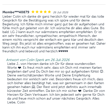
Membe***40879
26 Juli 2026
Lieber Colin ich danke dir ganz herzlich für wieder mal für das tolle
Gespräch für die Bestätigung was ich spüre und für deine
Begleitung. Ich fühle mich immer ganz gut bei dir aufgehoben und
fühle mich gut geleitet von dir. Ich wünsche dir alles alles Gute. Bis
bald. LG J kann euch nur wärmstens empfehlen empfehlen. Er ist
ein sehr freundlicher, sympathischer, empathisch Mensch, der
einem nichts verspricht der einfach ein ganz klar und deutlich den
Weg zeigt. Bis jetzt ist alles eingetroffen, was er gesehen hat. Daher
kann ich ihn euch nur wärmstens empfehlen erst immer sehr
freundlich und liebevoll und herzlich.♥️♥️♥️♥️♥️
Antwort von Colin Sperk am 26 Juli 2026
Liebe J., von Herzen danke ich Dir für diese wundervollen
Worte ❤️. Es freut mich sehr, dass ich Dich mit meinen Karten
begleiten darf und Du Dich bei mir so gut aufgehoben fühlst 😊.
Deine wertschätzenden Worte und Deine Empfehlung
bedeuten mir wirklich sehr viel. Besonders freue ich mich, dass
sich bisher alles bestätigt hat, was wir gemeinsam in den Karten
gesehen haben 🤗. Der Rest wird jetzt definitiv auch innerhalb
kürzester Zeit eintreffen. Da bin ich mir sicher ❤️. Danke Dir von
Herzen für Dein Vertrauen. Ich bin jederzeit sehr gerne für Dich
da und freue mich schon auf unser nächstes Gespräch. Alles
Liebe, Colin