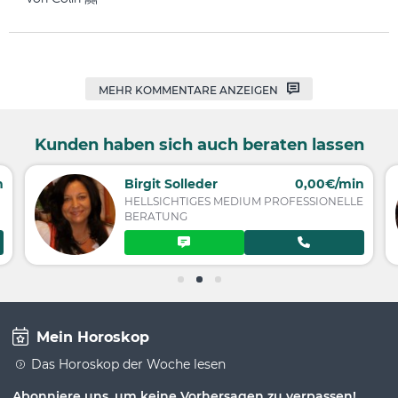
MEHR KOMMENTARE ANZEIGEN
Kunden haben sich auch beraten lassen
n
Birgit Solleder
0,00€/min
HELLSICHTIGES MEDIUM PROFESSIONELLE
BERATUNG
Mein Horoskop
Das Horoskop der Woche lesen
Abonniere uns, um keine Vorhersagen zu verpassen!