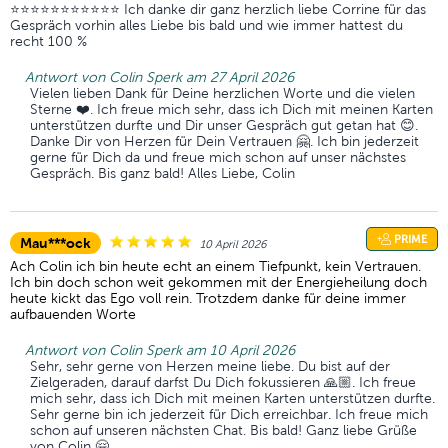
⭐️⭐️⭐️⭐️⭐️⭐️⭐️⭐️⭐️⭐️⭐️ Ich danke dir ganz herzlich liebe Corrine für das
Gespräch vorhin alles Liebe bis bald und wie immer hattest du
recht 100 %
Antwort von Colin Sperk am 27 April 2026
Vielen lieben Dank für Deine herzlichen Worte und die vielen
Sterne ❤️. Ich freue mich sehr, dass ich Dich mit meinen Karten
unterstützen durfte und Dir unser Gespräch gut getan hat 😊.
Danke Dir von Herzen für Dein Vertrauen 🤗. Ich bin jederzeit
gerne für Dich da und freue mich schon auf unser nächstes
Gespräch. Bis ganz bald! Alles Liebe, Colin
PRIME
Mau***ock
10 April 2026
Ach Colin ich bin heute echt an einem Tiefpunkt, kein Vertrauen.
Ich bin doch schon weit gekommen mit der Energieheilung doch
heute kickt das Ego voll rein. Trotzdem danke für deine immer
aufbauenden Worte
Antwort von Colin Sperk am 10 April 2026
Sehr, sehr gerne von Herzen meine liebe. Du bist auf der
Zielgeraden, darauf darfst Du Dich fokussieren 🙏🏼. Ich freue
mich sehr, dass ich Dich mit meinen Karten unterstützen durfte.
Sehr gerne bin ich jederzeit für Dich erreichbar. Ich freue mich
schon auf unseren nächsten Chat. Bis bald! Ganz liebe Grüße
von Colin 🤗