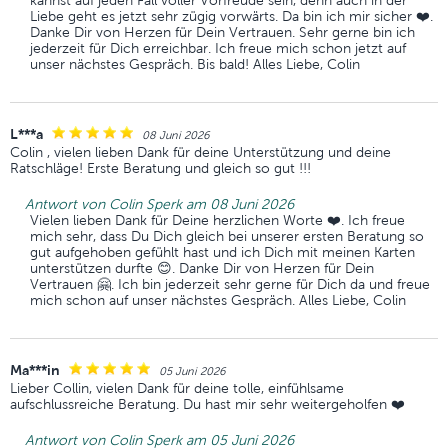
kannst auf jeden Fall voller Vorfreude sein, denn auch in der
Liebe geht es jetzt sehr zügig vorwärts. Da bin ich mir sicher ❤️.
Danke Dir von Herzen für Dein Vertrauen. Sehr gerne bin ich
jederzeit für Dich erreichbar. Ich freue mich schon jetzt auf
unser nächstes Gespräch. Bis bald! Alles Liebe, Colin
L***a
08 Juni 2026
Colin , vielen lieben Dank für deine Unterstützung und deine
Ratschläge! Erste Beratung und gleich so gut !!!
Antwort von Colin Sperk am 08 Juni 2026
Vielen lieben Dank für Deine herzlichen Worte ❤️. Ich freue
mich sehr, dass Du Dich gleich bei unserer ersten Beratung so
gut aufgehoben gefühlt hast und ich Dich mit meinen Karten
unterstützen durfte 😊. Danke Dir von Herzen für Dein
Vertrauen 🤗. Ich bin jederzeit sehr gerne für Dich da und freue
mich schon auf unser nächstes Gespräch. Alles Liebe, Colin
Ma***in
05 Juni 2026
Lieber Collin, vielen Dank für deine tolle, einfühlsame
aufschlussreiche Beratung. Du hast mir sehr weitergeholfen ❤️
Antwort von Colin Sperk am 05 Juni 2026