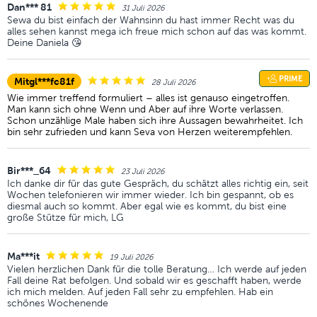
Dan*** 81
31 Juli 2026
Sewa du bist einfach der Wahnsinn du hast immer Recht was du
alles sehen kannst mega ich freue mich schon auf das was kommt.
Deine Daniela 😘
PRIME
Mitgl***fc81f
28 Juli 2026
Wie immer treffend formuliert – alles ist genauso eingetroffen.
Man kann sich ohne Wenn und Aber auf ihre Worte verlassen.
Schon unzählige Male haben sich ihre Aussagen bewahrheitet. Ich
bin sehr zufrieden und kann Seva von Herzen weiterempfehlen.
Bir***_64
23 Juli 2026
Ich danke dir für das gute Gespräch, du schätzt alles richtig ein, seit
Wochen telefonieren wir immer wieder. Ich bin gespannt, ob es
diesmal auch so kommt. Aber egal wie es kommt, du bist eine
große Stütze für mich, LG
Ma***it
19 Juli 2026
Vielen herzlichen Dank für die tolle Beratung… Ich werde auf jeden
Fall deine Rat befolgen. Und sobald wir es geschafft haben, werde
ich mich melden. Auf jeden Fall sehr zu empfehlen. Hab ein
schönes Wochenende