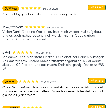
PRIME
Ja***na
06 Juli 2026
Alles richtig gesehen erkannt und viel eingetroffen
Marg***Ku57
28 Juni 2026
Vielen Dank für deine Worte , du hast mich wieder mal aufgebaut
und es auch richtig gesehen ich werde mich in Geduld üben
tausend Sterne von mir danke
e***5
28 Juni 2026
Ich danke Dir aus tiefstem Herzen. Du bleibst bei Deinen Aussagen
und das wir bzw. unsere Seelen zusammengehören. Du erkennst
alles zu 100 Prozent und das macht Dich einzigartig. Danke 🙏 🥰🫶
😘
PRIME
Ja***a
16 Juni 2026
Ohne Vorabinformation alles erkannt die Personen richtig erkannt
und vieles bereits eingetroffen. Danke für deine Unterstützung. Ich
glaube dir jedes Wort.
PRIME