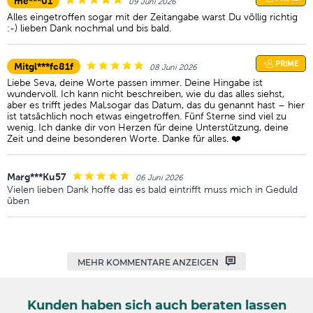
me***01
09 Juni 2026
Alles eingetroffen sogar mit der Zeitangabe warst Du völlig richtig
:-) lieben Dank nochmal und bis bald.
PRIME
Mitgl***fc81f
08 Juni 2026
Liebe Seva, deine Worte passen immer. Deine Hingabe ist
wundervoll. Ich kann nicht beschreiben, wie du das alles siehst,
aber es trifft jedes Mal,sogar das Datum, das du genannt hast – hier
ist tatsächlich noch etwas eingetroffen. Fünf Sterne sind viel zu
wenig. Ich danke dir von Herzen für deine Unterstützung, deine
Zeit und deine besonderen Worte. Danke für alles. ❤️
Marg***Ku57
06 Juni 2026
Vielen lieben Dank hoffe das es bald eintrifft muss mich in Geduld
üben
MEHR KOMMENTARE ANZEIGEN
Kunden haben sich auch beraten lassen