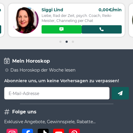
n
Siggi Lind
0,00€/min
Liebe, Rad der Zeit, psych. Coach, Reiki-
Meister, Channeling per Chat
Mein Horoskop
Das Horoskop der Woche lesen
Abonniere uns, um keine Vorhersagen zu verpassen!
E-Mail-Adresse
Folge uns
Exklusive Angebote, Gewinnspiele, Rabatte...