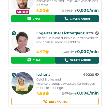
hellwissendes Medium#Exakt Wissen Was
Kommt
0,00€/min
5.00
8,99€/min
SILBER
CHAT
GRATIS ANRUF
Engelszauber Lichterglanz
11726
3
Mit der Hellsicht durch die Karten verhelfe
ich Ihnen zu mehr Durchblick.
0,00€/min
4.97
2,40€/min
CHAT
GRATIS ANRUF
Ischaria
40220
4
Gefühlvolles und
verantwortungsbewusstes Kartenlegen
mit Hilfe der Engel.
0,00€/min
4.98
2,77€/min
BESCHÄFTIGT