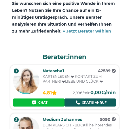
Sie wünschen sich eine positive Wende in Ihrem
Leben? Nutzen Sie Ihre Chance auf ein 15-
minütiges Gratisgespräch. Unsere Berater
analysieren Ihre Situation und verhelfen Ihnen
zu mehr Zufriedenheit.
» Jetzt Berater wählen
Berater:innen
Natascha1
42589
1
KARTENLEGEN ❤️ KONTAKT ZUM
PARTNER! ❤️LIEBE UND GLÜCK ❤️
0,00€/min
4.81
2,99€/min
CHAT
GRATIS ANRUF
Medium Johannes
5090
2
DEIN KLARSICHT-BLICK© hellhörendes