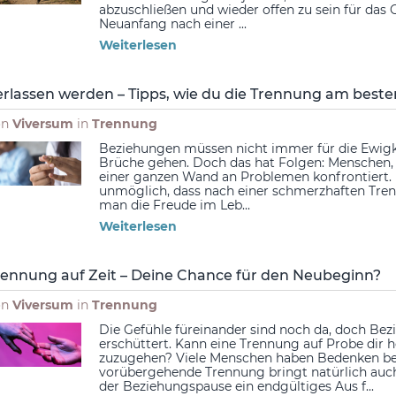
abzuschließen und wieder offen zu sein für das Gl
Neuanfang nach einer ...
Weiterlesen
erlassen werden – Tipps, wie du die Trennung am beste
on
Viversum
in
Trennung
Beziehungen müssen nicht immer für die Ewigke
Brüche gehen. Doch das hat Folgen: Menschen, 
einer ganzen Wand an Problemen konfrontiert. I
unmöglich, dass nach einer schmerzhaften Tre
man die Freude im Leb...
Weiterlesen
rennung auf Zeit – Deine Chance für den Neubeginn?
on
Viversum
in
Trennung
Die Gefühle füreinander sind noch da, doch Be
erschüttert. Kann eine Trennung auf Probe dir h
zuzugehen? Viele Menschen haben Bedenken bei 
vorübergehende Trennung bringt natürlich auch
der Beziehungspause ein endgültiges Aus f...