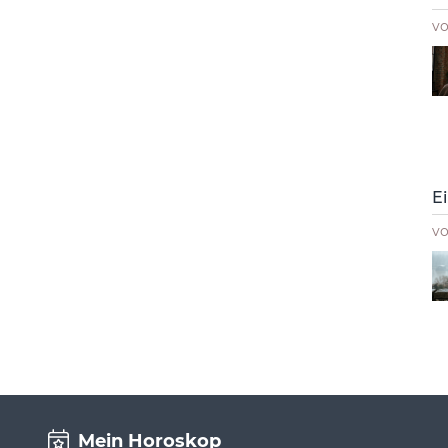
v
E
v
Mein Horoskop