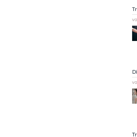
T
v
D
v
T