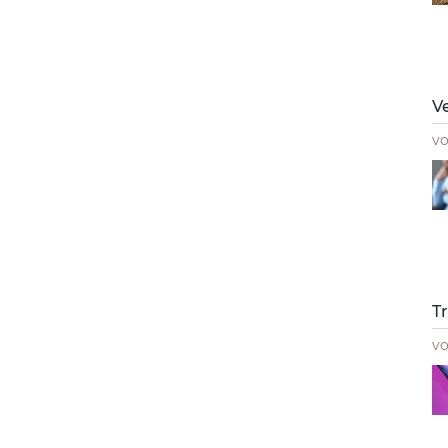
V
v
T
v