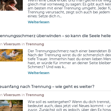
Wenn eine Liebe endet und man getrennte Wege 
gleich mal vorneweg zu sagen: Es gibt auch ke
am besten mit einer Trennung umgeht. Jeder fü
Trennung verursacht, zeigt sich auch bei jedem 
eines: Setze dich n...
Weiterlesen
rennungsschmerz überwinden – so kann die Seele heil
on
Viversum
in
Trennung
Der Trennungsschmerz nach einer beendeten Bez
Nach der Trennung wirst du dir schmerzlich de
tiefe Trauer. Immerhin hast du einen lieben Me
hast, er würde für immer an deiner Seite bleiben
Schmerz? Und was k...
Weiterlesen
euanfang nach Trennung – wie geht es weiter?
on
Viversum
in
Trennung
Wie soll es weitergehen? Wenn du dich trennst, 
bedeutet auch, dass jetzt viel Neues kommt – und
zuvor. Zunächst gilt es jedoch, über den Ex h