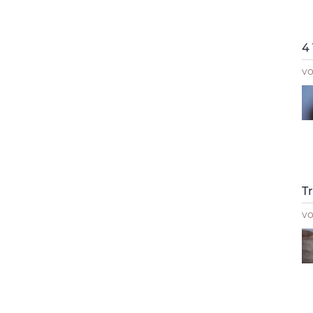
4
v
T
v