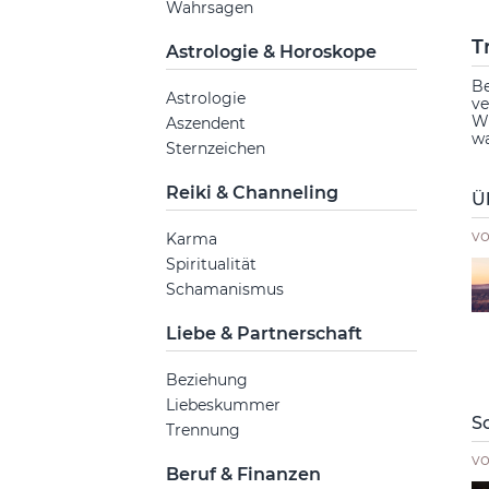
Wahrsagen
T
Astrologie & Horoskope
Be
Astrologie
ve
Wü
Aszendent
wa
Sternzeichen
Reiki & Channeling
Ü
v
Karma
Spiritualität
Schamanismus
Liebe & Partnerschaft
Beziehung
Liebeskummer
S
Trennung
v
Beruf & Finanzen