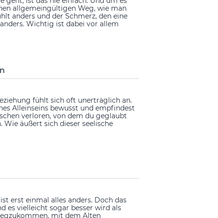
geht, ist das nie einfach. Und um es
inen allgemeingültigen Weg, wie man
hlt anders und der Schmerz, den eine
anders. Wichtig ist dabei vor allem
en
iehung fühlt sich oft unerträglich an.
ines Alleinseins bewusst und empfindest
nschen verloren, von dem du geglaubt
. Wie äußert sich dieser seelische
ist erst einmal alles anders. Doch das
 es vielleicht sogar besser wird als
inwegzukommen, mit dem Alten