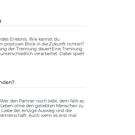
g
des Erlebnis. Wie kannst du
positiven Blick in die Zukunft richten?
eitung der Trennung dauertEine Trennung
terschiedlich verarbeitet. Dabei spielt
enden?
 Wer den Partner noch liebt, dem fällt es
es Leben ohne den geliebten Menschen zu
Liebe der einzige Ausweg und die
Partnerschaft. Auch wenn es erst mal