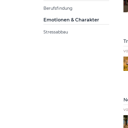
Berufsfindung
Emotionen & Charakter
Stressabbau
T
v
N
v