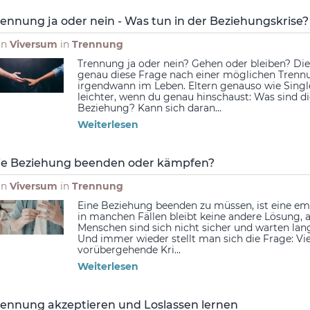
rennung ja oder nein - Was tun in der Beziehungskrise?
on
Viversum
in
Trennung
Trennung ja oder nein? Gehen oder bleiben? D
genau diese Frage nach einer möglichen Trennu
irgendwann im Leben. Eltern genauso wie Singles
leichter, wenn du genau hinschaust: Was sind d
Beziehung? Kann sich daran...
Weiterlesen
ie Beziehung beenden oder kämpfen?
on
Viversum
in
Trennung
Eine Beziehung beenden zu müssen, ist eine emo
in manchen Fällen bleibt keine andere Lösung, a
Menschen sind sich nicht sicher und warten lange
Und immer wieder stellt man sich die Frage: Vie
vorübergehende Kri...
Weiterlesen
rennung akzeptieren und Loslassen lernen