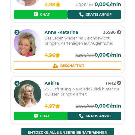
0,00€/min
4.98
4,04€/min
CHAT
GRATIS ANRUF
Anna -Katarina
35586
3
Das Leben wieder ins Gleichgewicht
bringen! Kartenlegen auf Augenhöhe!
0,00€/min
4.96
6,98€/min
BESCHÄFTIGT
Aakira
11412
4
25 J.Erfahrung Neugierig?Blick hinter die
Kulissen bringt Klarheit
0,00€/min
4.97
2,99€/min
CHAT
GRATIS ANRUF
ENTDECKE ALLE UNSERE BERATER:INNEN