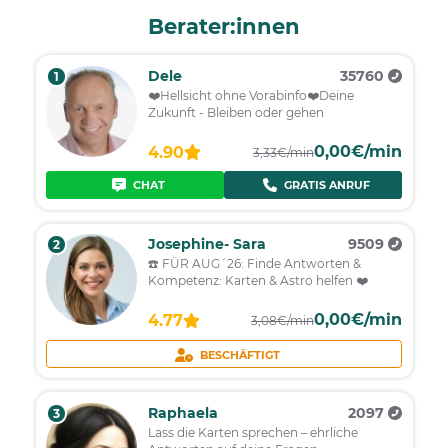
Berater:innen
Dele
35760
1
❤️️Hellsicht ohne Vorabinfo❤️️Deine
Zukunft - Bleiben oder gehen
0,00€/min
4.90
3,33€/min
CHAT
GRATIS ANRUF
Josephine- Sara
9509
2
☎️ FÜR AUG´26: Finde Antworten &
Kompetenz: Karten & Astro helfen ❤️
0,00€/min
4.77
3,08€/min
BESCHÄFTIGT
Raphaela
2097
3
Lass die Karten sprechen – ehrliche