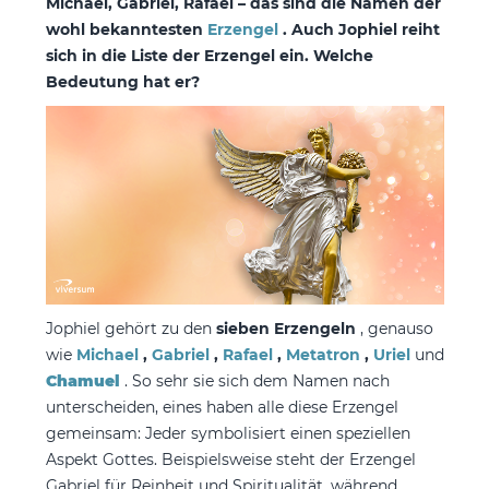
Michael, Gabriel, Rafael – das sind die Namen der
wohl bekanntesten
Erzengel
. Auch Jophiel reiht
sich in die Liste der Erzengel ein. Welche
Bedeutung hat er?
Jophiel gehört zu den
sieben Erzengeln
, genauso
wie
Michael
,
Gabriel
,
Rafael
,
Metatron
,
Uriel
und
Chamuel
. So sehr sie sich dem Namen nach
unterscheiden, eines haben alle diese Erzengel
gemeinsam: Jeder symbolisiert einen speziellen
Aspekt Gottes. Beispielsweise steht der Erzengel
Gabriel für Reinheit und Spiritualität, während