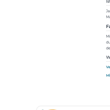
I
Ja
Ma
F
Mi
du
de
W
V
Mi