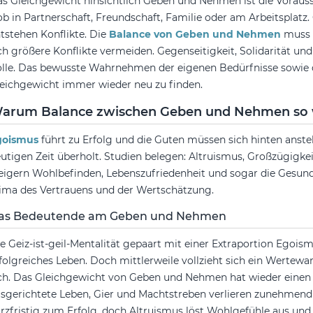
s Gleichgewicht hinsichtlich Geben und Nehmen ist die Voraus
ob in Partnerschaft, Freundschaft, Familie oder am Arbeitsplatz
tstehen Konflikte. Die
Balance von Geben und Nehmen
muss 
ch größere Konflikte vermeiden. Gegenseitigkeit, Solidarität und
lle. Das bewusste Wahrnehmen der eigenen Bedürfnisse sowie de
eichgewicht immer wieder neu zu finden.
arum Balance zwischen Geben und Nehmen so w
goismus
führt zu Erfolg und die Guten müssen sich hinten anstel
utigen Zeit überholt. Studien belegen: Altruismus, Großzügigkei
eigern Wohlbefinden, Lebenszufriedenheit und sogar die Gesundh
ima des Vertrauens und der Wertschätzung.
as Bedeutende am Geben und Nehmen
e Geiz-ist-geil-Mentalität gepaart mit einer Extraportion Egoismu
folgreiches Leben. Doch mittlerweile vollzieht sich ein Wertewa
ch. Das Gleichgewicht von Geben und Nehmen hat wieder einen h
sgerichtete Leben, Gier und Machtstreben verlieren zunehmen
rzfristig zum Erfolg, doch Altruismus löst Wohlgefühle aus un