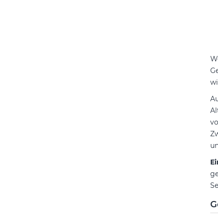
We
Ge
wi
Au
Al
vo
Zw
un
Ei
ge
Se
G