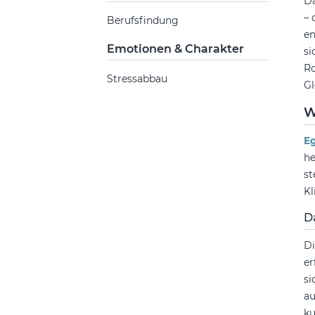
Da
– 
Berufsfindung
en
Emotionen & Charakter
si
Ro
Stressabbau
Gl
W
E
he
st
Kl
D
Di
er
si
au
ku