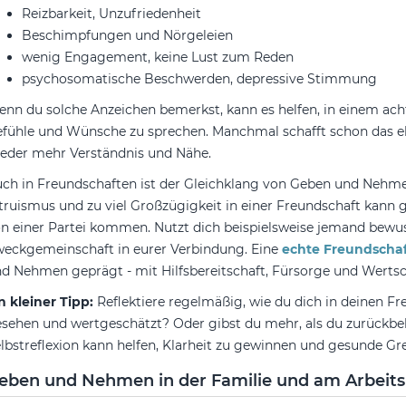
Reizbarkeit, Unzufriedenheit
Beschimpfungen und Nörgeleien
wenig Engagement, keine Lust zum Reden
psychosomatische Beschwerden, depressive Stimmung
nn du solche Anzeichen bemerkst, kann es helfen, in einem ac
fühle und Wünsche zu sprechen. Manchmal schafft schon das eh
eder mehr Verständnis und Nähe.
ch in Freundschaften ist der Gleichklang von Geben und Nehm
truismus und zu viel Großzügigkeit in einer Freundschaft kann g
n einer Partei kommen. Nutzt dich beispielsweise jemand bewusst
eckgemeinschaft in eurer Verbindung. Eine
echte Freundschaf
d Nehmen geprägt - mit Hilfsbereitschaft, Fürsorge und Werts
n kleiner Tipp:
Reflektiere regelmäßig, wie du dich in deinen Fr
sehen und wertgeschätzt? Oder gibst du mehr, als du zurück
lbstreflexion kann helfen, Klarheit zu gewinnen und gesunde Gr
eben und Nehmen in der Familie und am Arbeits