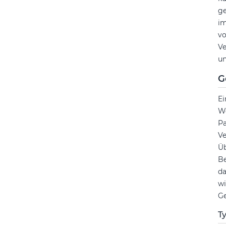
ge
im
vo
Ve
un
G
Ei
We
Pa
Ve
Üb
Be
da
wi
Ge
T