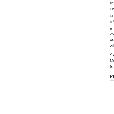
In
un
un
in
gi
we
od
wi
Au
Mi
fö
P