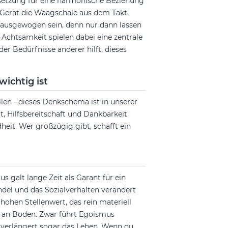
setzung für eine harmonische Beziehung
. Gerät die Waagschale aus dem Takt,
ausgewogen sein, denn nur dann lassen
 Achtsamkeit spielen dabei eine zentrale
r Bedürfnisse anderer hilft, dieses
ichtig ist
len - dieses Denkschema ist in unserer
t, Hilfsbereitschaft und Dankbarkeit
eit. Wer großzügig gibt, schafft ein
s galt lange Zeit als Garant für ein
ndel und das Sozialverhalten verändert
ohen Stellenwert, das rein materiell
d an Boden. Zwar führt Egoismus
d verlängert sogar das Leben. Wenn du