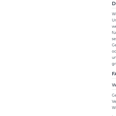
D
We
Un
we
fü
se
Ge
od
un
gr
F
W
Ge
Ve
We