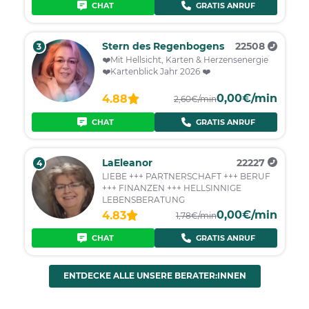
CHAT
GRATIS ANRUF
Stern des Regenbogens
22508
3
❤️Mit Hellsicht, Karten & Herzensenergie
❤️Kartenblick Jahr 2026 ❤️
0,00€/min
4.88
2,60€/min
CHAT
GRATIS ANRUF
LaEleanor
22227
4
LIEBE +++ PARTNERSCHAFT +++ BERUF
+++ FINANZEN +++ HELLSINNIGE
LEBENSBERATUNG
0,00€/min
4.83
1,78€/min
CHAT
GRATIS ANRUF
ENTDECKE ALLE UNSERE BERATER:INNEN