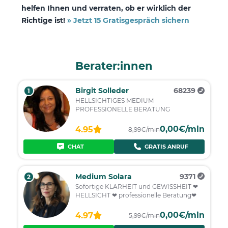
helfen Ihnen und verraten, ob er wirklich der
Richtige ist!
» Jetzt 15 Gratisgespräch sichern
Berater:innen
Birgit Solleder
68239
1
HELLSICHTIGES MEDIUM
PROFESSIONELLE BERATUNG
0,00€/min
4.95
8,99€/min
CHAT
GRATIS ANRUF
Medium Solara
9371
2
Sofortige KLARHEIT und GEWISSHEIT ❤
HELLSICHT ❤ professionelle Beratung❤
0,00€/min
4.97
5,99€/min