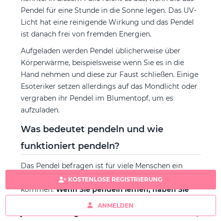
Pendel für eine Stunde in die Sonne legen. Das UV-
Licht hat eine reinigende Wirkung und das Pendel
ist danach frei von fremden Energien.
Aufgeladen werden Pendel üblicherweise über
Körperwärme, beispielsweise wenn Sie es in die
Hand nehmen und diese zur Faust schließen. Einige
Esoteriker setzen allerdings auf das Mondlicht oder
vergraben ihr Pendel im Blumentopf, um es
aufzuladen.
Was bedeutet pendeln und wie
funktioniert pendeln?
Das Pendel befragen ist für viele Menschen ein
Ritual, durch das sie zur völligen Entspannung
KOSTENLOSE REGISTRIERUNG
kommen.
Wenn Sie pendeln lernen, haben Sie
ein Werkzeug an der Hand, das Ihnen in fast
ANMELDEN
jeder Lebenslage behilflich sein kann.
Das Prinzip