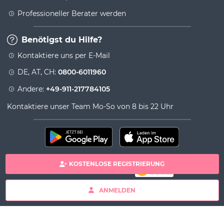
Professioneller Berater werden
Benötigst du Hilfe?
Kontaktiere uns per E-Mail
DE, AT, CH:
0800-6011960
Andere:
+49-911-217784105
Kontaktiere unser Team Mo-So von 8 bis 22 Uhr
KOSTENLOSE REGISTRIERUNG
100% sichere Zahlung
Copyright& copy 2026 Viversum - Powered by Ingenio
ANMELDEN