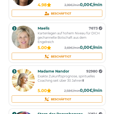
0,00€/min
4.98
3,99€/min
BESCHÄFTIGT
Maelis
7673
2
Kartenlegen auf hohem Niveau für DICH
gechannelte Botschaft aus dem
Engelreich
0,00€/min
5.00
3,69€/min
BESCHÄFTIGT
Madame Nandor
92980
3
Exakte Zukunftsprognose, spirituelles
Coaching seit über 30 Jahren❣️
0,00€/min
5.00
2,58€/min
BESCHÄFTIGT