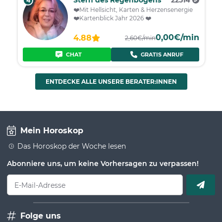
Stern des Regenbogens
22514
4
❤️Mit Hellsicht, Karten & Herzensenergie
❤️Kartenblick Jahr 2026 ❤️
0,00€/min
4.88
2,60€/min
CHAT
GRATIS ANRUF
ENTDECKE ALLE UNSERE BERATER:INNEN
Mein Horoskop
Das Horoskop der Woche lesen
Abonniere uns, um keine Vorhersagen zu verpassen!
E-Mail-Adresse
Folge uns