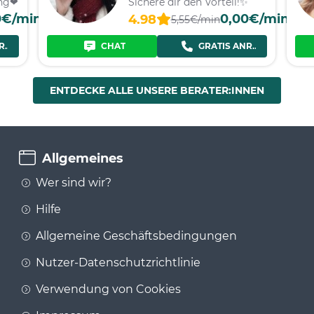
ung❤
Sichere dir den Vorteil!✨
0€/min
0,00€/min
4.98
5,55€/min
RUF
CHAT
GRATIS ANRUF
ENTDECKE ALLE UNSERE BERATER:INNEN
Allgemeines
Wer sind wir?
Hilfe
Allgemeine Geschäftsbedingungen
Nutzer-Datenschutzrichtlinie
Verwendung von Cookies