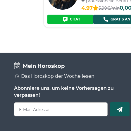
❤ professionelle Berat
0,0
4.97
5,99€/min
CHAT
GRATIS AN
Mein Horoskop
Das Horoskop der Woche lesen
Abonniere uns, um keine Vorhersagen zu
verpassen!
E-Mail-Adresse