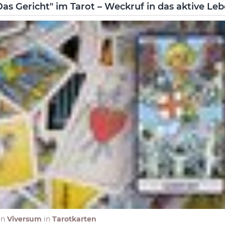
Das Gericht" im Tarot – Weckruf in das aktive Le
on
Viversum
in
Tarotkarten