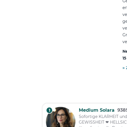
Ge
er
ve
ge
ve
Gr
ve
Ne
15
»
Medium Solara
93
1
Sofortige KLARHEIT un
GEWISSHEIT ❤ HELLSI