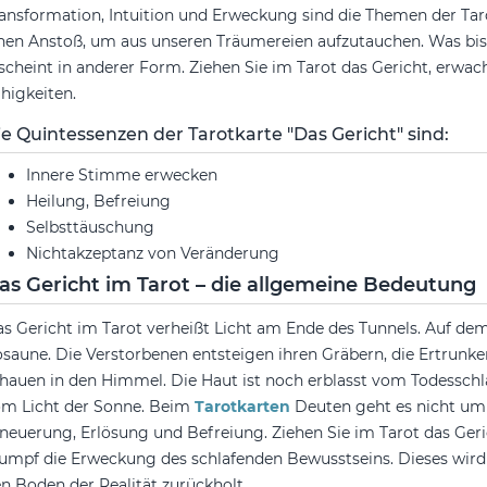
ansformation, Intuition und Erweckung sind die Themen der Tar
nen Anstoß, um aus unseren Träumereien aufzutauchen. Was bish
scheint in anderer Form. Ziehen Sie im Tarot das Gericht, erw
higkeiten.
ie Quintessenzen der Tarotkarte "Das Gericht" sind:
Innere Stimme erwecken
Heilung, Befreiung
Selbsttäuschung
Nichtakzeptanz von Veränderung
as Gericht im Tarot – die allgemeine Bedeutung
s Gericht im Tarot verheißt Licht am Ende des Tunnels. Auf dem
saune. Die Verstorbenen entsteigen ihren Gräbern, die Ertrun
hauen in den Himmel. Die Haut ist noch erblasst vom Todesschlaf
m Licht der Sonne. Beim
Tarotkarten
Deuten geht es nicht um
neuerung, Erlösung und Befreiung. Ziehen Sie im Tarot das Geric
umpf die Erweckung des schlafenden Bewusstseins. Dieses wird
n Boden der Realität zurückholt.