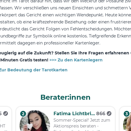
richt im Tarot darauf hin, dass wir den Weckruf der Posaune z
fassen. Wir verschließen uns neuen Einsichten und schmettern 
rkörpert das Gericht einen wichtigen Wendepunkt. Heute können
stalten, ob eine kräftezehrende Beziehung oder einen frustrier
rdeutlicht das Gericht Folgen von Fehlentscheidungen. Möchten 
undbegriffe zur Symbolik online kostenlos. Tiefgreifende Erkenn
rmittelt dagegen ein professioneller Kartenleger.
ugierig auf die Zukunft? Stellen Sie Ihre Fragen erfahrene
 Minuten Gratis testen!
>>> Zu den Kartenlegern
Zur Bedeutung der Tarotkarten
Berater:innen
85
Fatima Lichtbringerin
866
2
3
d
Sommer-Special! Jetzt zum
CHT
Aktionspreis beraten -