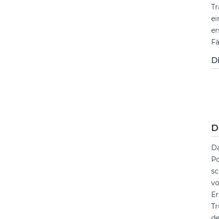
Tr
ei
er
Fä
D
D
Da
Po
sc
vo
Er
Tr
de