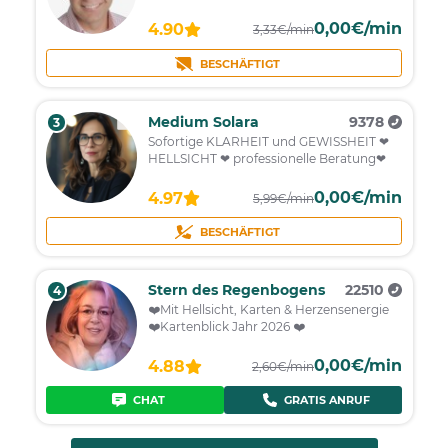
0,00€/min
4.90
3,33€/min
BESCHÄFTIGT
Medium Solara
9378
3
Sofortige KLARHEIT und GEWISSHEIT ❤
HELLSICHT ❤ professionelle Beratung❤
0,00€/min
4.97
5,99€/min
BESCHÄFTIGT
Stern des Regenbogens
22510
4
❤️Mit Hellsicht, Karten & Herzensenergie
❤️Kartenblick Jahr 2026 ❤️
0,00€/min
4.88
2,60€/min
CHAT
GRATIS ANRUF