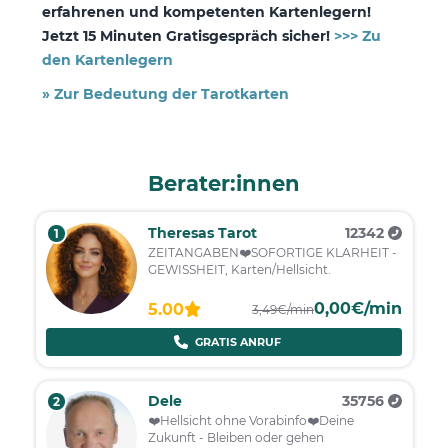
erfahrenen und kompetenten Kartenlegern!
Jetzt 15 Minuten Gratisgespräch sicher!
>>> Zu
den Kartenlegern
» Zur Bedeutung der Tarotkarten
Berater:innen
Theresas Tarot
12342
1
ZEITANGABEN❤️SOFORTIGE KLARHEIT -
GEWISSHEIT, Karten/Hellsicht.
0,00€/min
5.00
3,49€/min
GRATIS ANRUF
Dele
35756
2
❤️️Hellsicht ohne Vorabinfo❤️️Deine
Zukunft - Bleiben oder gehen