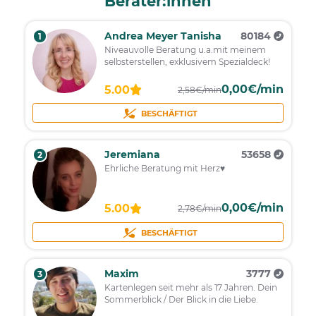
Berater:innen
Andrea Meyer Tanisha
80184
1
Niveauvolle Beratung u.a.mit meinem
selbsterstellen, exklusivem Spezialdeck!
0,00€/min
5.00
2,58€/min
BESCHÄFTIGT
Jeremiana
53658
2
Ehrliche Beratung mit Herz♥
0,00€/min
5.00
2,78€/min
BESCHÄFTIGT
Maxim
3777
3
Kartenlegen seit mehr als 17 Jahren. Dein
Sommerblick / Der Blick in die Liebe.