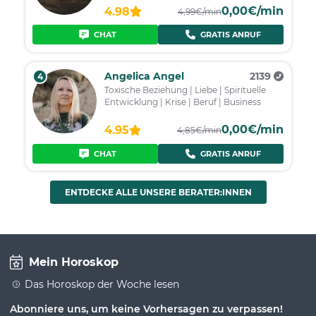
0,00€/min
4.98
4,99€/min
CHAT
GRATIS ANRUF
Angelica Angel
2139
4
Toxische Beziehung | Liebe | Spirituelle
Entwicklung | Krise | Beruf | Business
0,00€/min
4.95
4,85€/min
CHAT
GRATIS ANRUF
ENTDECKE ALLE UNSERE BERATER:INNEN
Mein Horoskop
Das Horoskop der Woche lesen
Abonniere uns, um keine Vorhersagen zu verpassen!