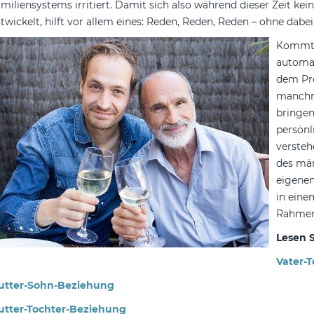
miliensystems irritiert. Damit sich also während dieser Zeit ke
twickelt, hilft vor allem eines: Reden, Reden, Reden – ohne dab
Kommt e
automat
dem Pr
manchm
bringen
persönl
versteh
des män
eigenen
in eine
Rahmen
Lesen S
Vater-
utter-Sohn-Beziehung
utter-Tochter-Beziehung