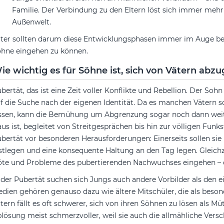
Familie. Der Verbindung zu den Eltern löst sich immer meh
Außenwelt.
ter sollten darum diese Entwicklungsphasen immer im Auge beh
hne eingehen zu können.
ie wichtig es für Söhne ist, sich von Vätern abz
bertät, das ist eine Zeit voller Konflikte und Rebellion. Der Soh
f die Suche nach der eigenen Identität. Da es manchen Vätern sc
ssen, kann die Bemühung um Abgrenzung sogar noch dann weit
us ist, begleitet von Streitgesprächen bis hin zur völligen Funks
bertät vor besonderen Herausforderungen: Einerseits sollen sie
stlegen und eine konsequente Haltung an den Tag legen. Gleichze
te und Probleme des pubertierenden Nachwuchses eingehen – of
 der Pubertät suchen sich Jungs auch andere Vorbilder als den 
dien gehören genauso dazu wie ältere Mitschüler, die als be
tern fällt es oft schwerer, sich von ihren Söhnen zu lösen als Müt
lösung meist schmerzvoller, weil sie auch die allmähliche Vers