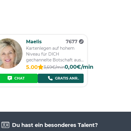
Maelis
7677
Kartenlegen auf hohem
Niveau für DICH
gechannelte Botschaft aus
dem Engelreich
0,00€/min
5.00
3,69€/min
CHAT
GRATIS ANRUF
Du hast ein besonderes Talent?