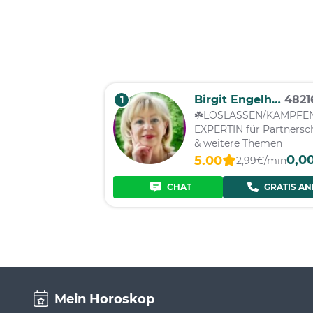
Birgit Engelhardt
482
1
☘️LOSLASSEN/KÄMPFEN
EXPERTIN für Partnersc
& weitere Themen
0,0
5.00
2,99€/min
CHAT
GRATIS AN
Mein Horoskop