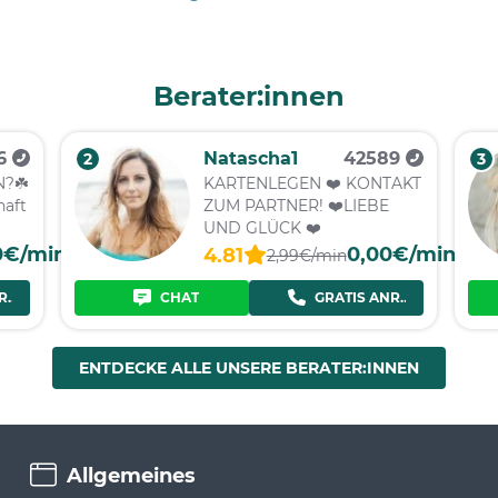
Berater:innen
16
Natascha1
42589
2
3
?☘️
KARTENLEGEN ❤️ KONTAKT
haft
ZUM PARTNER! ❤️LIEBE
UND GLÜCK ❤️
0€/min
0,00€/min
4.81
2,99€/min
RUF
CHAT
GRATIS ANRUF
ENTDECKE ALLE UNSERE BERATER:INNEN
Allgemeines