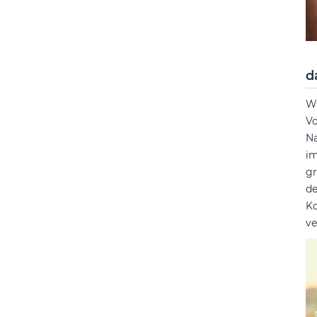
d
Wa
Vo
Na
im
gr
de
Ko
ve