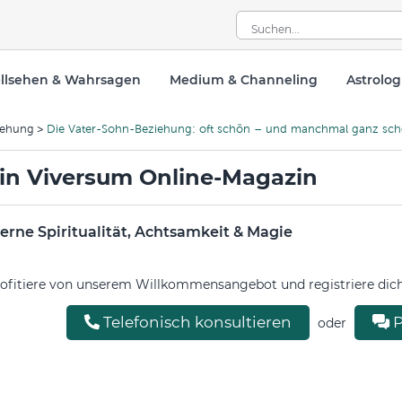
llsehen & Wahrsagen
Medium & Channeling
Astrolog
iehung
Die Vater-Sohn-Beziehung: oft schön – und manchmal ganz sch
in Viversum Online-Magazin
rne Spiritualität, Achtsamkeit & Magie
ofitiere von unserem Willkommensangebot und registriere dich 
Telefonisch konsultieren
P
oder