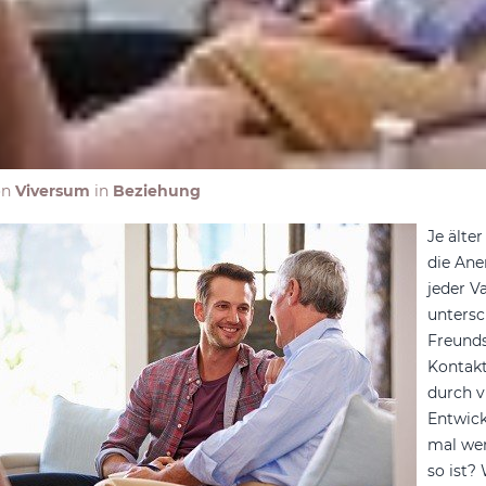
on
Viversum
in
Beziehung
Je älte
die Ane
jeder V
untersc
Freunds
Kontakt
durch v
Entwick
mal we
so ist?