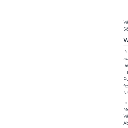
Vä
Sö
W
Pu
au
la
Ha
Pu
fe
Nö
In
Me
Vä
Ab