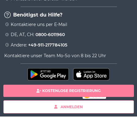
Benötigst du Hilfe?
Kontaktiere uns per E-Mail
DE, AT, CH:
0800-6011960
Andere:
+49-911-217784105
Kontaktiere unser Team Mo-So von 8 bis 22 Uhr
KOSTENLOSE REGISTRIERUNG
100% sichere Zahlung
Copyright& copy 2026 Viversum - Powered by Ingenio
ANMELDEN