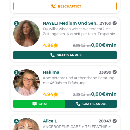
BESCHÄFTIGT
NAYELI Medium Und Seherin
27169
2
Du willst wissen wie es weitergeht? Mit
Zeitangaben. Klarheit per te m. Empathie
0,00€/min
4.86
8,98€/min
GRATIS ANRUF
Hakima
33999
3
Kompetente und authentische Beratung
mit 46 Jahren Erfahrung.
0,00€/min
4.94
2,38€/min
CHAT
GRATIS ANRUF
Alice L
28947
4
ANGEBORENE-GABE ➣ TELEPATHIE ➣