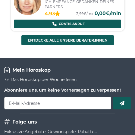
ICH-EMPFANGE-GEDANKEN-DEINES-
PARNERS
0,00€/min
4.93
3,99€/min
GRATIS ANRUF
ENTDECKE ALLE UNSERE BERATER:INNEN
Mein Horoskop
Das Horoskop der Woche lesen
Abonniere uns, um keine Vorhersagen zu verpassen!
E-Mail-Adresse
Folge uns
Exklusive Angebote, Gewinnspiele, Rabatte...