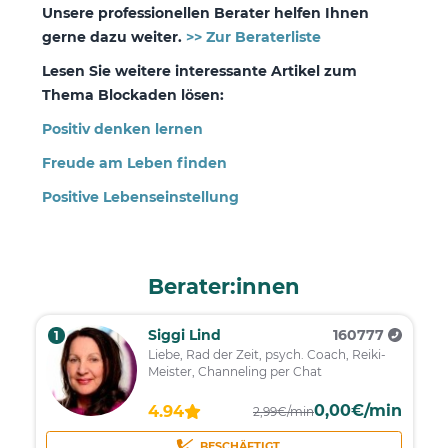
Unsere professionellen Berater helfen Ihnen
gerne dazu weiter.
>> Zur Beraterliste
Lesen Sie weitere interessante Artikel zum
Thema Blockaden lösen:
Positiv denken lernen
Freude am Leben finden
Positive Lebenseinstellung
Berater:innen
Siggi Lind
160777
1
Liebe, Rad der Zeit, psych. Coach, Reiki-
Meister, Channeling per Chat
0,00€/min
4.94
2,99€/min
BESCHÄFTIGT