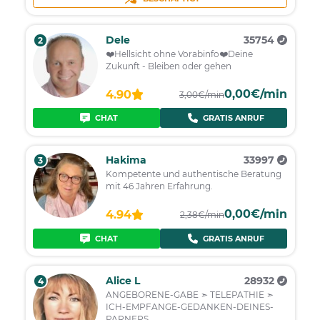
Dele
35754
2
❤️️Hellsicht ohne Vorabinfo❤️️Deine
Zukunft - Bleiben oder gehen
0,00€/min
4.90
3,00€/min
CHAT
GRATIS ANRUF
Hakima
33997
3
Kompetente und authentische Beratung
mit 46 Jahren Erfahrung.
0,00€/min
4.94
2,38€/min
CHAT
GRATIS ANRUF
Alice L
28932
4
ANGEBORENE-GABE ➣ TELEPATHIE ➣
ICH-EMPFANGE-GEDANKEN-DEINES-
PARNERS