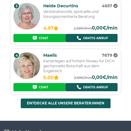
Heide Decurtins
4657
3
Verständnisvolle, spirituelle und
lösungssorientierte Beratung
0,00€/min
4.97
2,38€/min
CHAT
GRATIS ANRUF
Maelis
7679
4
Kartenlegen auf hohem Niveau für DICH
gechannelte Botschaft aus dem
Engelreich
0,00€/min
5.00
3,69€/min
CHAT
GRATIS ANRUF
ENTDECKE ALLE UNSERE BERATER:INNEN