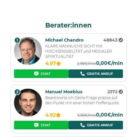
Berater:innen
Michael Chandro
48843
1
KLARE MÄNNLICHE SICHT mit
HOCHSENSIBILITÄT und MEDIALER
SPIRITUALITÄT
0,00€/min
4.97
2,98€/min
CHAT
GRATIS ANRUF
Manuel Moebius
2372
2
Beantworte ich Deine Frage präzise auf
den Punkt mit einer hohen Trefferquote.
0,00€/min
4.92
5,99€/min
CHAT
GRATIS ANRUF