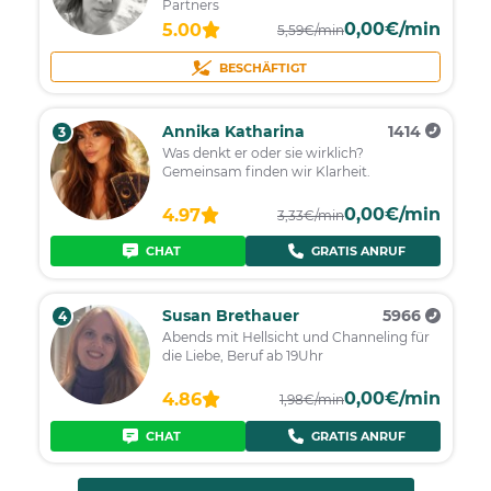
Partners
0,00€/min
5.00
5,59€/min
BESCHÄFTIGT
Annika Katharina
1414
3
Was denkt er oder sie wirklich?
Gemeinsam finden wir Klarheit.
0,00€/min
4.97
3,33€/min
CHAT
GRATIS ANRUF
Susan Brethauer
5966
4
Abends mit Hellsicht und Channeling für
die Liebe, Beruf ab 19Uhr
0,00€/min
4.86
1,98€/min
CHAT
GRATIS ANRUF