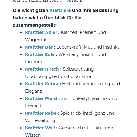
jetzigen Lebenssituation passen.
Die wichtigsten
Krafttiere
und ihre Bedeutung
haben wir im Überblick für Sie
zusammengestellt:
Krafttier Adler
:
Klarheit, Freiheit und
Wagemut
Krafttier Bär
:
Lebenskraft, Mut und Instinkt
Krafttier Eule
:
Weisheit, Einsicht und
Intuition
Krafttier Hirsch
:
Selbstachtung,
Unabhängigkeit und Charisma
Krafttier Kobra
:
Heilkraft, Veränderung und
Eleganz
Krafttier Pferd
:
Sinnlichkeit, Dynamik und
Freiheit
Krafttier Rabe
:
Spieltrieb, Intelligenz und
Vorhersehung
Krafttier Wolf
:
Gemeinschaft, Taktik und
Wissen