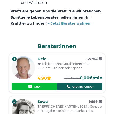
und Wachstum
Krafttiere geben uns die Kraft, die wir brauchen.
Spirituelle Lebensberater helfen Ihnen Ihr
Krafttier zu finden!
» Jetzt Berater wählen
Berater:innen
Dele
35754
1
❤️️Hellsicht ohne Vorabinfo❤️️Deine
Zukunft - Bleiben oder gehen
0,00€/min
4.90
3,00€/min
CHAT
GRATIS ANRUF
Sewa
9699
2
TREFFSICHERES KARTENLEGEN, Genaue
Zeitangabe, Hellsicht, Gedanken des