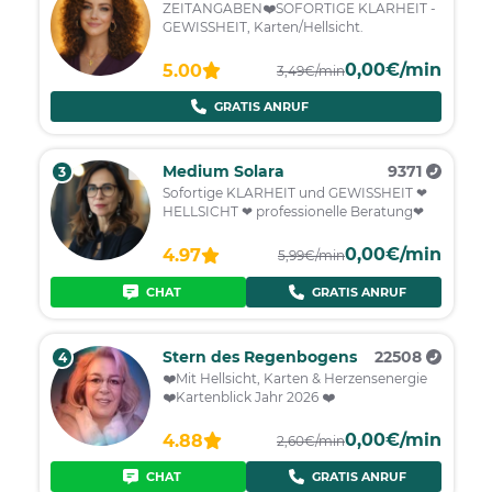
ZEITANGABEN❤️SOFORTIGE KLARHEIT -
GEWISSHEIT, Karten/Hellsicht.
0,00€/min
5.00
3,49€/min
GRATIS ANRUF
Medium Solara
9371
3
Sofortige KLARHEIT und GEWISSHEIT ❤
HELLSICHT ❤ professionelle Beratung❤
0,00€/min
4.97
5,99€/min
CHAT
GRATIS ANRUF
Stern des Regenbogens
22508
4
❤️Mit Hellsicht, Karten & Herzensenergie
❤️Kartenblick Jahr 2026 ❤️
0,00€/min
4.88
2,60€/min
CHAT
GRATIS ANRUF