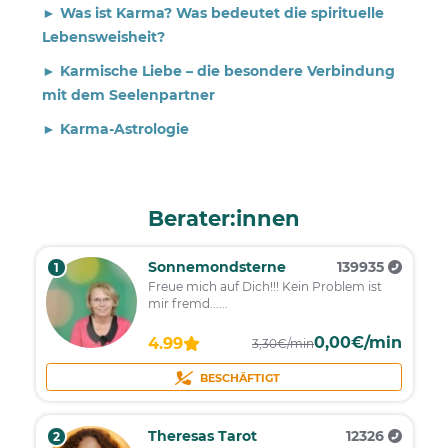
► Was ist Karma? Was bedeutet die spirituelle
Lebensweisheit?
► Karmische Liebe – die besondere Verbindung
mit dem Seelenpartner
► Karma-Astrologie
Berater:innen
Sonnemondsterne
139935
1
Freue mich auf Dich!!! Kein Problem ist
mir fremd......
0,00€/min
4.99
3,30€/min
BESCHÄFTIGT
Theresas Tarot
12326
2