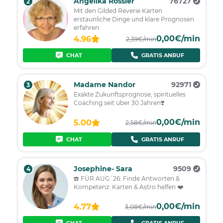
Angelika Rössler
76727
2
Mit den Gilded Reverie Karten
erstaunliche Dinge und klare Prognosen
erfahren
0,00€/min
4.96
2,39€/min
CHAT
GRATIS ANRUF
Madame Nandor
92971
3
Exakte Zukunftsprognose, spirituelles
Coaching seit über 30 Jahren❣️
0,00€/min
5.00
2,58€/min
CHAT
GRATIS ANRUF
Josephine- Sara
9509
4
☎️ FÜR AUG´26: Finde Antworten &
Kompetenz: Karten & Astro helfen ❤️
0,00€/min
4.77
3,08€/min